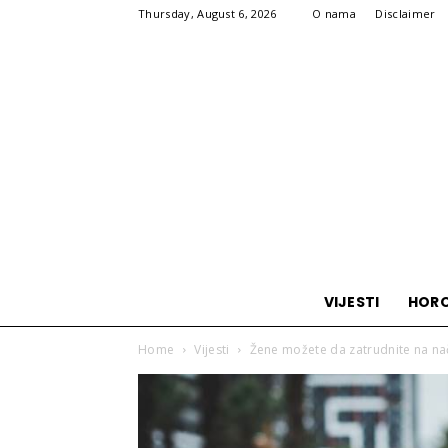
Thursday, August 6, 2026
O nama
Disclaimer
VIJESTI
HOR
Home
Vijesti
Žene možete da zatrudnite na nači