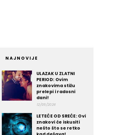
NAJNOVIJE
ULAZAK U ZLATNI
PERIOD: Ovim
znakovima stižu
prelepi i radosni
dani!
12/05/2026
LETEĆE OD SREĆE: Ovi
znakovi će iskusiti
nešto što se retko
kad dešava!