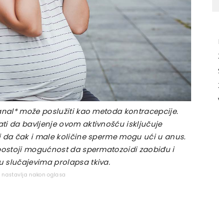
anal* može poslužiti kao metoda kontracepcije.
ti da bavljenje ovom aktivnošću isključuje
i da čak i male količine sperme mogu ući u anus.
 postoji mogućnost da spermatozoidi zaobiđu i
 slučajevima prolapsa tkiva.
e nastavlja nakon oglasa