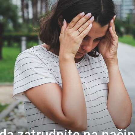
Portal
a zatrudnite na nači