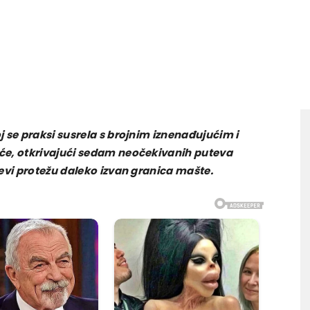
 se praksi susrela s brojnim iznenađujućim i
će, otkrivajući sedam neočekivanih puteva
evi protežu daleko izvan granica mašte.