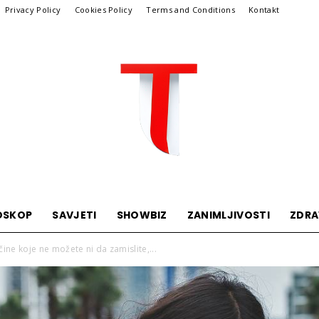
Privacy Policy
Cookies Policy
Terms and Conditions
Kontakt
OSKOP
SAVJETI
SHOWBIZ
ZANIMLJIVOSTI
ZDRA
Telegraf
ne koje ne možete ni da zamislite,...