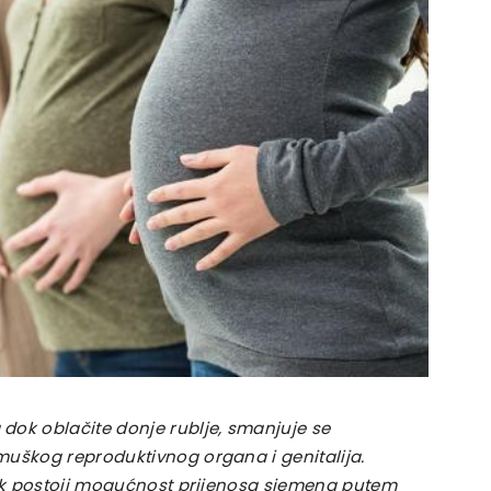
dok oblačite donje rublje, smanjuje se
muškog reproduktivnog organa i genitalija.
ijek postoji mogućnost prijenosa sjemena putem