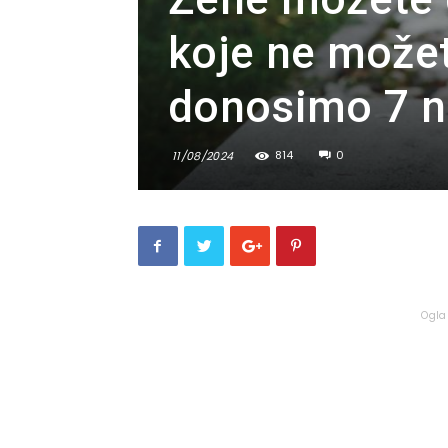
koje ne možet
donosimo 7 n
814
0
11/08/2024
Ogla