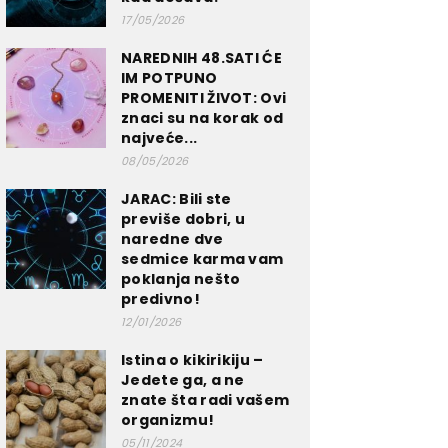
17/05/2026
NAREDNIH 48.SATI ĆE
IM POTPUNO
PROMENITI ŽIVOT: Ovi
znaci su na korak od
najveće...
08/05/2026
JARAC: Bili ste
previše dobri, u
naredne dve
sedmice karma vam
poklanja nešto
predivno!
12/01/2026
Istina o kikirikiju –
Jedete ga, a ne
znate šta radi vašem
organizmu!
05/11/2024