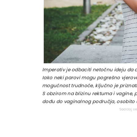
Imperativ je odbaciti netočnu ideju da 
Iako neki parovi mogu pogrešno vjerova
mogućnost trudnoće, ključno je priznat
S obzirom na blizinu rektuma i vagine,
dođu do vaginalnog područja, osobito u
Sadržaj s