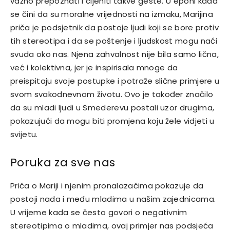
važno prepoznati i cijeniti takve geste.
U epohi kada
se čini da su moralne vrijednosti na izmaku, Marijina
priča je podsjetnik da postoje ljudi koji se bore protiv
tih stereotipa i da se poštenje i ljudskost mogu naći
svuda oko nas.
Njena zahvalnost nije bila samo lična,
već i kolektivna, jer je inspirisala mnoge da
preispitaju svoje postupke i potraže slične primjere u
svom svakodnevnom životu. Ovo je također značilo
da su mladi ljudi u Smederevu postali uzor drugima,
pokazujući da mogu biti promjena koju žele vidjeti u
svijetu.
Poruka za sve nas
Priča o Mariji i njenim pronalazačima pokazuje da
postoji nada i među mladima u našim zajednicama.
U vrijeme kada se često govori o negativnim
stereotipima o mladima, ovaj primjer nas podsjeća