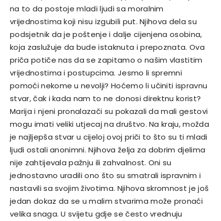
na to da postoje mladi ljudi sa moralnim
vrijednostima koji nisu izgubili put.
Njihova dela su
podsjetnik da je poštenje i dalje cijenjena osobina,
koja zaslužuje da bude istaknuta i prepoznata.
Ova
priča potiče nas da se zapitamo o našim vlastitim
vrijednostima i postupcima. Jesmo li spremni
pomoći nekome u nevolji? Hoćemo li učiniti ispravnu
stvar, čak i kada nam to ne donosi direktnu korist?
Marija i njeni pronalazači su pokazali da mali gestovi
mogu imati veliki utjecaj na društvo.
Na kraju, možda
je najljepša stvar u cijeloj ovoj priči to što su ti mladi
ljudi ostali anonimni. Njihova želja za dobrim djelima
nije zahtijevala pažnju ili zahvalnost. Oni su
jednostavno uradili ono što su smatrali ispravnim i
nastavili sa svojim životima.
Njihova skromnost je još
jedan dokaz da se u malim stvarima može pronaći
velika snaga. U svijetu gdje se često vrednuju