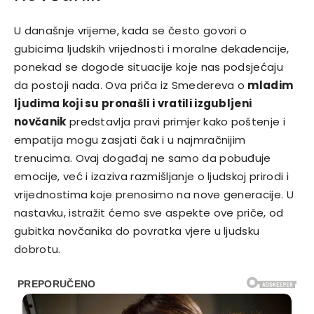
U današnje vrijeme, kada se često govori o
gubicima ljudskih vrijednosti i moralne dekadencije,
ponekad se dogode situacije koje nas podsjećaju
da postoji nada. Ova priča iz Smedereva o
mladim
ljudima koji su pronašli i vratili izgubljeni
novčanik
predstavlja pravi primjer kako poštenje i
empatija mogu zasjati čak i u najmračnijim
trenucima. Ovaj događaj ne samo da pobuđuje
emocije, već i izaziva razmišljanje o ljudskoj prirodi i
vrijednostima koje prenosimo na nove generacije. U
nastavku, istražit ćemo sve aspekte ove priče, od
gubitka novčanika do povratka vjere u ljudsku
dobrotu.