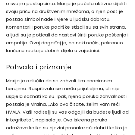
o svojim postupcima. Marija je počela aktivno dijeliti
svoju priču na društvenim mrežama, a njen post je
postao simbol nade i vjere u ljudsku dobrotu.
Komentari i poruke podrške stizali su sa svih strana,
a ljudi su je poticali da nastavi širiti poruke poštenja i
empatije. Ovaj događaj je, na neki način, pokrenuo
lančanu reakciju dobrih dijela u zajednici.
Pohvala i priznanje
Marija je odlučila da se zahvali tim anonimnim
herojima. Raspitivala se među prijateljima, ali nije
uspjela saznati ko su. Ipak, njena poruka zahvalnosti
postala je viralna. „Ako ovo čitate, želim vam reći
HVALA. Vaši roditelji su vas odgojili da budete ljudi od
integriteta“, napisala je.
Ova iskrena poruka
odražava koliko su njezini pronalazači dobri i koliko je