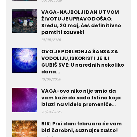
05/08/2026
VAGA-NAJBOLJI DAN U TVOM
ŽIVOTU JE UPRAVO DOŠAO:
Sredu, 20.maj, ćeš definitivno
pamtiti zauvek!
19/05/2026
OVO JE POSLEDNJA ŠANSA ZA
VODOLIJU,ISKORISTI JE ILI
GUBIŠ SVE: U narednih nekoliko
dana...
10/06/2026
VAGA-ovo niko nije smio da
vam kaže do sada:Istina koja
izlazi na videlo promeniće...
29/04/2026
BIK: Prvi dani februara će vam
biti čarobni, saznajte zašto!