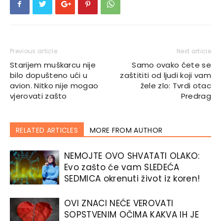
Previous article
Next article
Starijem muškarcu nije
Samo ovako ćete se
bilo dopušteno ući u
zaštititi od ljudi koji vam
avion. Nitko nije mogao
žele zlo: Tvrdi otac
vjerovati zašto
Predrag
RELATED ARTICLES
MORE FROM AUTHOR
NEMOJTE OVO SHVATATI OLAKO:
Evo zašto će vam SLEDEĆA
SEDMICA okrenuti život iz koren!
OVI ZNACI NEĆE VEROVATI
SOPSTVENIM OČIMA KAKVA IH JE