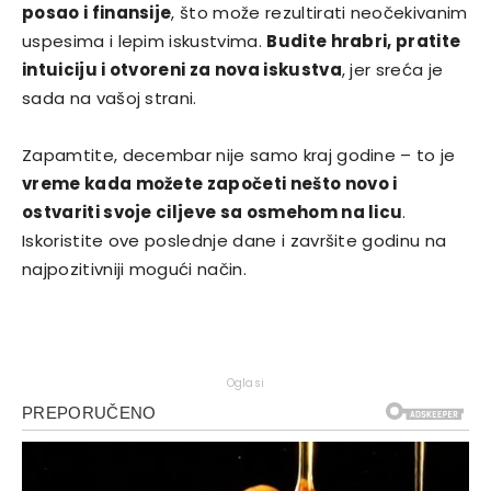
posao i finansije
, što može rezultirati neočekivanim
uspesima i lepim iskustvima.
Budite hrabri, pratite
intuiciju i otvoreni za nova iskustva
, jer sreća je
sada na vašoj strani.
Zapamtite, decembar nije samo kraj godine – to je
vreme kada možete započeti nešto novo i
ostvariti svoje ciljeve sa osmehom na licu
.
Iskoristite ove poslednje dane i završite godinu na
najpozitivniji mogući način.
Oglasi