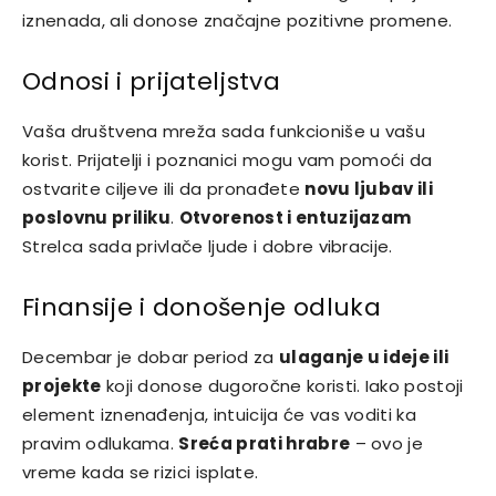
iznenada, ali donose značajne pozitivne promene.
Odnosi i prijateljstva
Vaša društvena mreža sada funkcioniše u vašu
korist. Prijatelji i poznanici mogu vam pomoći da
ostvarite ciljeve ili da pronađete
novu ljubav ili
poslovnu priliku
.
Otvorenost i entuzijazam
Strelca sada privlače ljude i dobre vibracije.
Finansije i donošenje odluka
Decembar je dobar period za
ulaganje u ideje ili
projekte
koji donose dugoročne koristi. Iako postoji
element iznenađenja, intuicija će vas voditi ka
pravim odlukama.
Sreća prati hrabre
– ovo je
vreme kada se rizici isplate.