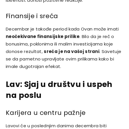
iskrenost donosi pozitivne reakcije.
Finansije i sreća
Decembar je takođe period kada Ovan može imati
neočekivane finansijske prilike
. Bilo da je reč o
bonusima, poklonima ili malim investicijama koje
donose rezultat,
sreća je na vašoj strani
. Savetuje
se da pametno upravljate ovim prilikama kako bi
imale dugotrajan efekat.
Lav: Sjaj u društvu i uspeh
na poslu
Karijera u centru pažnje
Lavovi će u poslednjim danima decembra biti