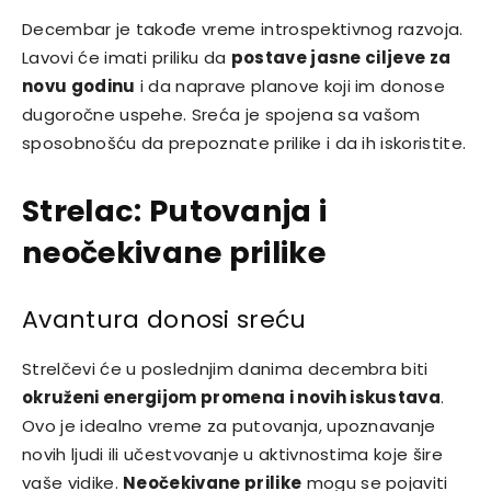
Decembar je takođe vreme introspektivnog razvoja.
Lavovi će imati priliku da
postave jasne ciljeve za
novu godinu
i da naprave planove koji im donose
dugoročne uspehe. Sreća je spojena sa vašom
sposobnošću da prepoznate prilike i da ih iskoristite.
Strelac: Putovanja i
neočekivane prilike
Avantura donosi sreću
Strelčevi će u poslednjim danima decembra biti
okruženi energijom promena i novih iskustava
.
Ovo je idealno vreme za putovanja, upoznavanje
novih ljudi ili učestvovanje u aktivnostima koje šire
vaše vidike.
Neočekivane prilike
mogu se pojaviti