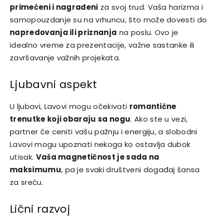
primećeni i nagrađeni
za svoj trud. Vaša harizma i
samopouzdanje su na vrhuncu, što može dovesti do
napredovanja ili priznanja
na poslu. Ovo je
idealno vreme za prezentacije, važne sastanke ili
završavanje važnih projekata.
Ljubavni aspekt
U ljubavi, Lavovi mogu očekivati
romantične
trenutke koji obaraju sa nogu
. Ako ste u vezi,
partner će ceniti vašu pažnju i energiju, a slobodni
Lavovi mogu upoznati nekoga ko ostavlja dubok
utisak.
Vaša magnetičnost je sada na
maksimumu
, pa je svaki društveni događaj šansa
za sreću.
Lični razvoj