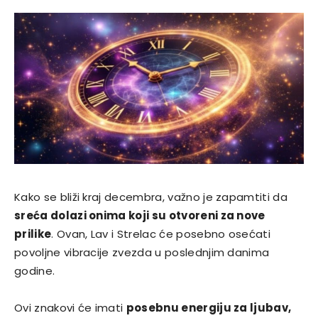
Kako se bliži kraj decembra, važno je zapamtiti da
sreća dolazi onima koji su otvoreni za nove
prilike
. Ovan, Lav i Strelac će posebno osećati
povoljne vibracije zvezda u poslednjim danima
godine.
Ovi znakovi će imati
posebnu energiju za ljubav,