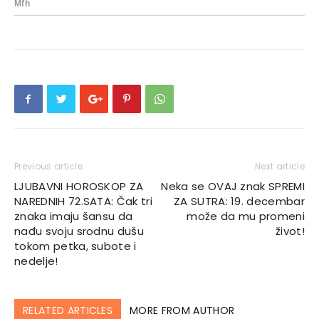
Previous article
Next article
LJUBAVNI HOROSKOP ZA
Neka se OVAJ znak SPREMI
NAREDNIH 72.SATA: Čak tri
ZA SUTRA: 19. decembar
znaka imaju šansu da
može da mu promeni
nađu svoju srodnu dušu
život!
tokom petka, subote i
nedelje!
RELATED ARTICLES
MORE FROM AUTHOR