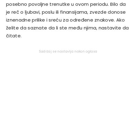
posebno povoljne trenutke u ovom periodu. Bilo da
je reč o ljubavi, poslu ili finansijama, zvezde donose
iznenadne prilike i sreću za određene znakove. Ako
želite da saznate da li ste među njima, nastavite da
čitate.
Sadržaj se nastavlja nakon oglasa