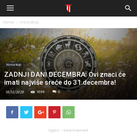
Home
Horoskop
Horoskop
ZADNJI DANI DECEMBRA: Ovi znaci će
imati najviše sreće do 31.decembra!
1698
0
18/12/2025
Oglasi - Advertisement