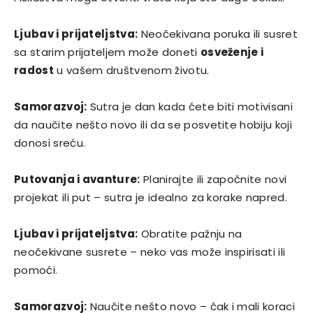
Ljubav i prijateljstva:
Neočekivana poruka ili susret
sa starim prijateljem može doneti
osveženje i
radost
u vašem društvenom životu.
Samorazvoj:
Sutra je dan kada ćete biti motivisani
da naučite nešto novo ili da se posvetite hobiju koji
donosi sreću.
Putovanja i avanture:
Planirajte ili započnite novi
projekat ili put – sutra je idealno za korake napred.
Ljubav i prijateljstva:
Obratite pažnju na
neočekivane susrete – neko vas može inspirisati ili
pomoći.
Samorazvoj:
Naučite nešto novo – čak i mali koraci