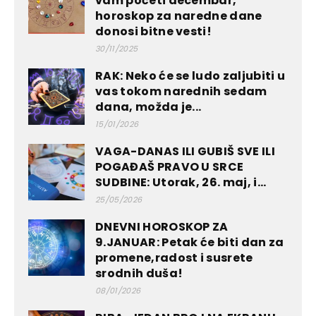
vam početi decembar,
horoskop za naredne dane
donosi bitne vesti!
30/11/2025
RAK: Neko će se ludo zaljubiti u
vas tokom narednih sedam
dana, možda je...
15/01/2026
VAGA-DANAS ILI GUBIŠ SVE ILI
POGAĐAŠ PRAVO U SRCE
SUDBINE: Utorak, 26. maj, i...
25/05/2026
DNEVNI HOROSKOP ZA
9.JANUAR: Petak će biti dan za
promene,radost i susrete
srodnih duša!
08/01/2026