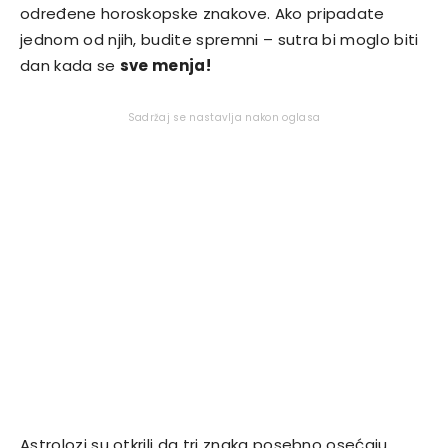
određene horoskopske znakove. Ako pripadate
jednom od njih, budite spremni – sutra bi moglo biti
dan kada se
sve menja!
Sadržaj se nastavlja nakon oglasa
Astrolozi su otkrili da tri znaka posebno osećaju