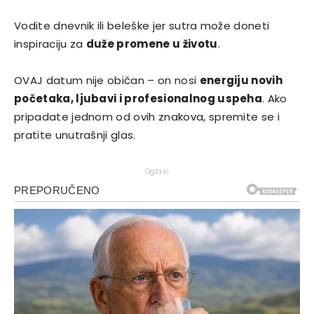
Vodite dnevnik ili beleške jer sutra može doneti
inspiraciju za
duže promene u životu
.
OVAJ datum nije običan – on nosi
energiju novih
početaka, ljubavi i profesionalnog uspeha
. Ako
pripadate jednom od ovih znakova, spremite se i
pratite unutrašnji glas.
Oglasi