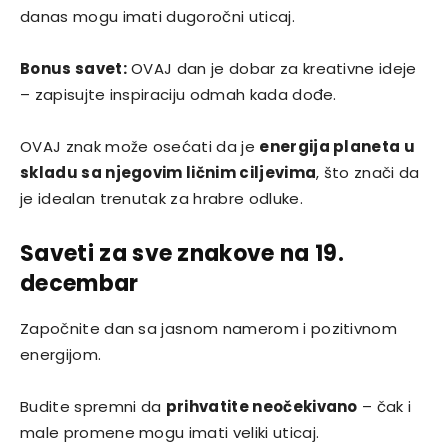
danas mogu imati dugoročni uticaj.
Bonus savet:
OVAJ dan je dobar za kreativne ideje
– zapisujte inspiraciju odmah kada dođe.
OVAJ znak može osećati da je
energija planeta u
skladu sa njegovim ličnim ciljevima
, što znači da
je idealan trenutak za hrabre odluke.
Saveti za sve znakove na 19.
decembar
Započnite dan sa jasnom namerom i pozitivnom
energijom.
Budite spremni da
prihvatite neočekivano
– čak i
male promene mogu imati veliki uticaj.