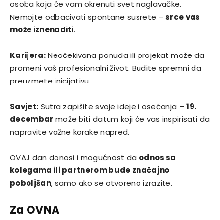
osoba koja će vam okrenuti svet naglavačke.
Nemojte odbacivati spontane susrete –
srce vas
može iznenaditi
.
Karijera:
Neočekivana ponuda ili projekat može da
promeni vaš profesionalni život. Budite spremni da
preuzmete inicijativu.
Savjet:
Sutra zapišite svoje ideje i osećanja –
19.
decembar
može biti datum koji će vas inspirisati da
napravite važne korake napred.
OVAJ dan donosi i mogućnost da
odnos sa
kolegama ili partnerom bude značajno
poboljšan
, samo ako se otvoreno izrazite.
Za OVNA