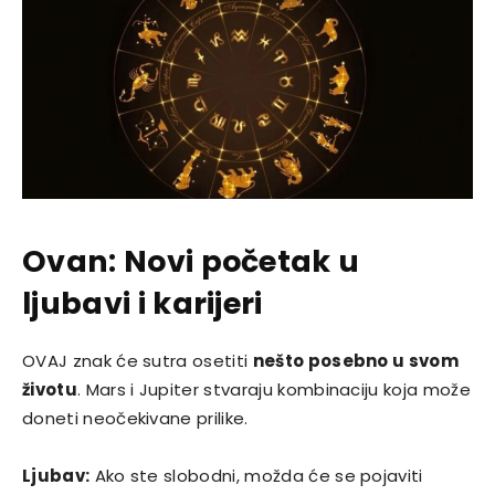
Ovan: Novi početak u
ljubavi i karijeri
OVAJ znak će sutra osetiti
nešto posebno u svom
životu
. Mars i Jupiter stvaraju kombinaciju koja može
doneti neočekivane prilike.
Ljubav:
Ako ste slobodni, možda će se pojaviti