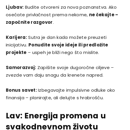
Ljubav:
Budite otvoreni za nova poznanstva. Ako
osećate privlačnost prema nekome,
ne čekajte –
započnite razgovor
.
Karijera:
Sutra je dan kada možete preuzeti
inicijativu.
Ponudite svoje ideje ili predložite
projekte
– uspeh je bliži nego što mislite.
Samorazvoj:
Zapišite svoje dugoročne ciljeve –
zvezde vam daju snagu da krenete napred.
Bonus savet:
Izbegavajte impulsivne odluke oko
finansija – planirajte, ali delujte s hrabrošću.
Lav: Energija promena u
svakodnevnom životu