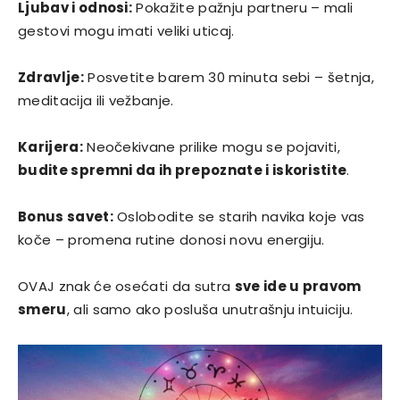
Ljubav i odnosi:
Pokažite pažnju partneru – mali
gestovi mogu imati veliki uticaj.
Zdravlje:
Posvetite barem 30 minuta sebi – šetnja,
meditacija ili vežbanje.
Karijera:
Neočekivane prilike mogu se pojaviti,
budite spremni da ih prepoznate i iskoristite
.
Bonus savet:
Oslobodite se starih navika koje vas
koče – promena rutine donosi novu energiju.
OVAJ znak će osećati da sutra
sve ide u pravom
smeru
, ali samo ako posluša unutrašnju intuiciju.