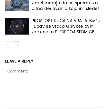
znaci moraju da se spreme za
bitna dešavanja koja im slede!
PROŠLOST KUCA NA VRATA: Bivša
ljubav se vraća u živote ovih
znakova u SLEDEĆOJ SEDMICI!
LEAVE A REPLY