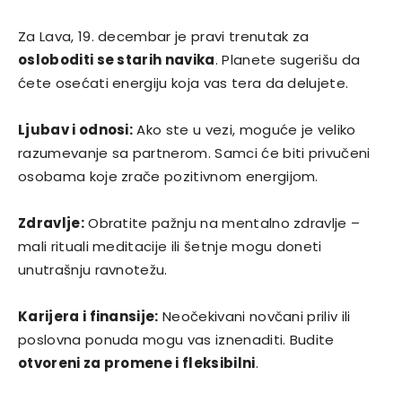
Za Lava, 19. decembar je pravi trenutak za
osloboditi se starih navika
. Planete sugerišu da
ćete osećati energiju koja vas tera da delujete.
Ljubav i odnosi:
Ako ste u vezi, moguće je veliko
razumevanje sa partnerom. Samci će biti privučeni
osobama koje zrače pozitivnom energijom.
Zdravlje:
Obratite pažnju na mentalno zdravlje –
mali rituali meditacije ili šetnje mogu doneti
unutrašnju ravnotežu.
Karijera i finansije:
Neočekivani novčani priliv ili
poslovna ponuda mogu vas iznenaditi. Budite
otvoreni za promene i fleksibilni
.