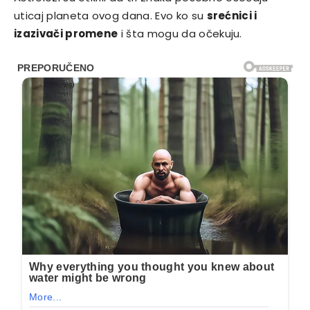
uticaj planeta ovog dana. Evo ko su
srećnici i
izazivači promene
i šta mogu da očekuju.