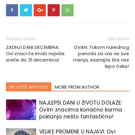
Previous article
Next article
ZADNJI DANI DECEMBRA:
OVAN: Tokom narednog
Ovi znaci će imati najviše
perioda za vas se sve
sreće do 31.decembra!
menja, saznajte šta vas
lepo čeka!
RELATED ARTICLES
MORE FROM AUTHOR
NAJLEPŠI DANI U ŽIVOTU DOLAZE:
Ovim znacima konačno karma
poklanja nešto fantastično!
VELIKE PROMENE U NAJAVI: Ovi