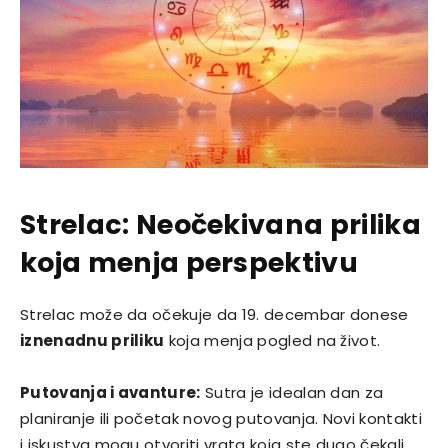
Strelac: Neočekivana prilika
koja menja perspektivu
Strelac može da očekuje da 19. decembar donese
iznenadnu priliku
koja menja pogled na život.
Putovanja i avanture:
Sutra je idealan dan za
planiranje ili početak novog putovanja. Novi kontakti
i iskustva mogu otvoriti vrata koja ste dugo čekali.