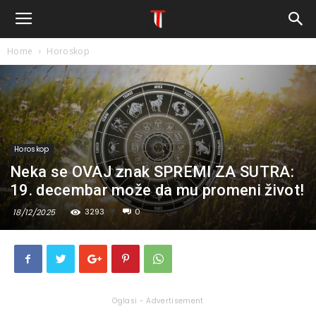
Home
Horoskop
Horoskop
Neka se OVAJ znak SPREMI ZA SUTRA:
19. decembar može da mu promeni život!
3293
0
18/12/2025
Oglasi - Advertisement