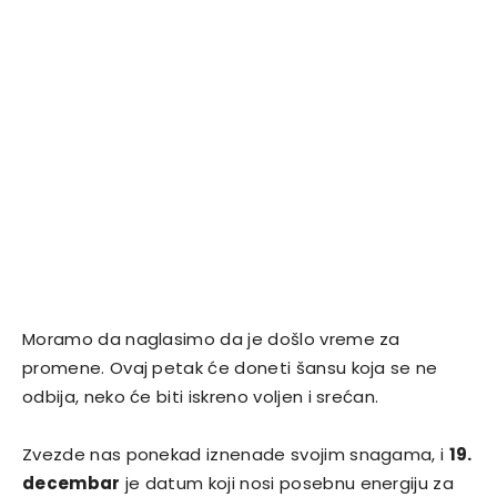
Moramo da naglasimo da je došlo vreme za
promene. Ovaj petak će doneti šansu koja se ne
odbija, neko će biti iskreno voljen i srećan.
Zvezde nas ponekad iznenade svojim snagama, i
19.
decembar
je datum koji nosi posebnu energiju za