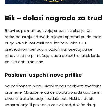
Bik – dolazi nagrada za trud
Bikovi su poznati po svojoj snazi i strpljenju. Oni
retko odustaju od svojih ciljeva i spremni su da rade
dugo kako bi ostvarili ono što žele. Iako su u
prethodnom periodu možda imali osećaj da se
njihov trud ne primećuje, sada dolazi trenutak kada
će sve dobiti smisao.
Poslovni uspeh i nove prilike
Na poslovnom planu Bikovi mogu očekivati značajne
promene. Moguće je da će dobiti ponudu koja će im
otvoriti vrata ka boljoj budućnosti. Neki će dobiti
unapređenje ili priznanje za svoj rad, dok će drugi