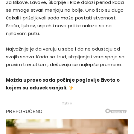
Za Bikove, Lavove, Škorpije i Ribe dolazi period kada
se mnoge stvari menjaju na bolje. Ono što su dugo
čekali i priželjkivali sada može postati stvarnost.
Sreća, ljubav, uspeh i nove prilike nalaze se na
njihovom putu.
Najvažnije je da veruju u sebe i da ne odustaju od
svojih snova. Kada se trud, strpljenje i vera spoje sa
pravim trenutkom, dešavaju se najlepše promene.
Možda upravo sada počinje poglavlje života o
kojem su oduvek sanjali.
Oglasi