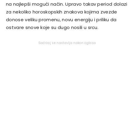
na najlepši mogući način. Upravo takav period dolazi
za nekoliko horoskopskih znakova kojima zvezde
donose veliku promenu, novu energiju i priliku da
ostvare snove koje su dugo nosili u srcu.
Sadržaj se nastavlja nakon oglasa