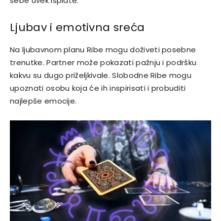
sebe uvek isplate.
Ljubav i emotivna sreća
Na ljubavnom planu Ribe mogu doživeti posebne
trenutke. Partner može pokazati pažnju i podršku
kakvu su dugo priželjkivale. Slobodne Ribe mogu
upoznati osobu koja će ih inspirisati i probuditi
najlepše emocije.