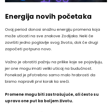
Energija novih početaka
Ovaj period donosi snažnu energiju promena koja
može uticati na sve znakove Zodijaka. Neki će
završiti jedno poglavlje svog života, dok će drugi
započeti potpuno novo.
Važno je obratiti pažnju na prilike koje se pojavljuju,
jer one mogu imati veliki uticaj na budućnost.
Ponekad je pFotrebno samo malo hrabrosti da
bismo napravili prvi korak ka sreći.
Promene mogu biti zastrašujuće, ali često su
upravo one put ka boljem životu.