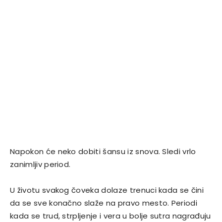
Napokon će neko dobiti šansu iz snova. Sledi vrlo
zanimljiv period.
U životu svakog čoveka dolaze trenuci kada se čini
da se sve konačno slaže na pravo mesto. Periodi
kada se trud, strpljenje i vera u bolje sutra nagrađuju