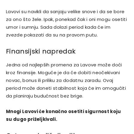
Lavovi su navikli da sanjaju velike snove i da se bore
za ono što žele. Ipak, ponekad čak i oni mogu osetiti
umor i sumnju. Sada dolazi period kada će im
zvezde pokazati da su na pravom putu.
Finansijski napredak
Jedna od najlepših promena za Lavove može doći
kroz finansije. Moguće je da će dobiti neočekivani
novac, bonus ili priliku za dodatnu zaradu. Ovaj
period može doneti stabilnost koja će im omogućiti
da planiraju budućnost bez brige.
Mnogi Lavovi će konačno osetiti sigurnost koju
su dugo priželjkivali.