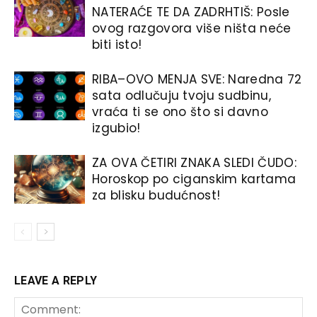
NATERAĆE TE DA ZADRHTIŠ: Posle
ovog razgovora više ništa neće
biti isto!
RIBA–OVO MENJA SVE: Naredna 72
sata odlučuju tvoju sudbinu,
vraća ti se ono što si davno
izgubio!
ZA OVA ČETIRI ZNAKA SLEDI ČUDO:
Horoskop po ciganskim kartama
za blisku budućnost!
LEAVE A REPLY