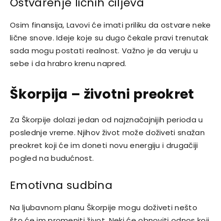
Ostvarenje ličnih ciljeva
Osim finansija, Lavovi će imati priliku da ostvare neke
lične snove. Ideje koje su dugo čekale pravi trenutak
sada mogu postati realnost. Važno je da veruju u
sebe i da hrabro krenu napred.
Škorpija – životni preokret
Za Škorpije dolazi jedan od najznačajnijih perioda u
poslednje vreme. Njihov život može doživeti snažan
preokret koji će im doneti novu energiju i drugačiji
pogled na budućnost.
Emotivna sudbina
Na ljubavnom planu Škorpije mogu doživeti nešto
što će im promeniti život. Neki će obnoviti odnos koji