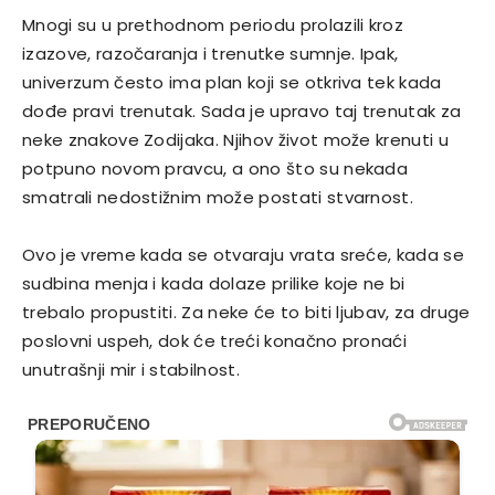
Mnogi su u prethodnom periodu prolazili kroz
izazove, razočaranja i trenutke sumnje. Ipak,
univerzum često ima plan koji se otkriva tek kada
dođe pravi trenutak. Sada je upravo taj trenutak za
neke znakove Zodijaka. Njihov život može krenuti u
potpuno novom pravcu, a ono što su nekada
smatrali nedostižnim može postati stvarnost.
Ovo je vreme kada se otvaraju vrata sreće, kada se
sudbina menja i kada dolaze prilike koje ne bi
trebalo propustiti. Za neke će to biti ljubav, za druge
poslovni uspeh, dok će treći konačno pronaći
unutrašnji mir i stabilnost.