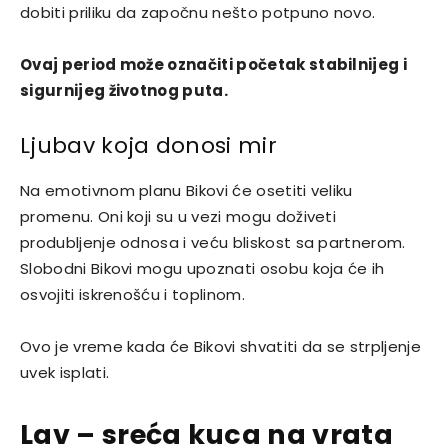
dobiti priliku da započnu nešto potpuno novo.
Ovaj period može označiti početak stabilnijeg i
sigurnijeg životnog puta.
Ljubav koja donosi mir
Na emotivnom planu Bikovi će osetiti veliku
promenu. Oni koji su u vezi mogu doživeti
produbljenje odnosa i veću bliskost sa partnerom.
Slobodni Bikovi mogu upoznati osobu koja će ih
osvojiti iskrenošću i toplinom.
Ovo je vreme kada će Bikovi shvatiti da se strpljenje
uvek isplati.
Lav – sreća kuca na vrata