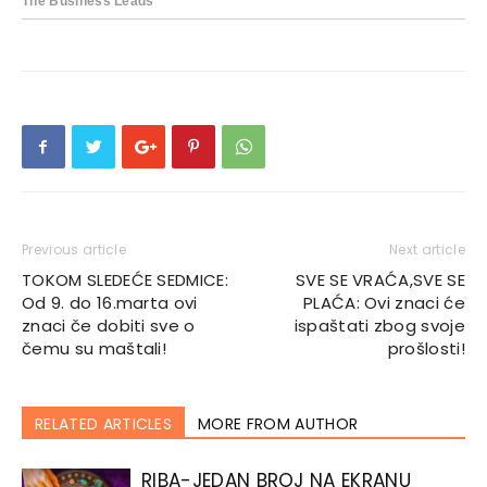
Previous article
Next article
TOKOM SLEDEĆE SEDMICE:
SVE SE VRAĆA,SVE SE
Od 9. do 16.marta ovi
PLAĆA: Ovi znaci će
znaci če dobiti sve o
ispaštati zbog svoje
čemu su maštali!
prošlosti!
RELATED ARTICLES
MORE FROM AUTHOR
RIBA-JEDAN BROJ NA EKRANU