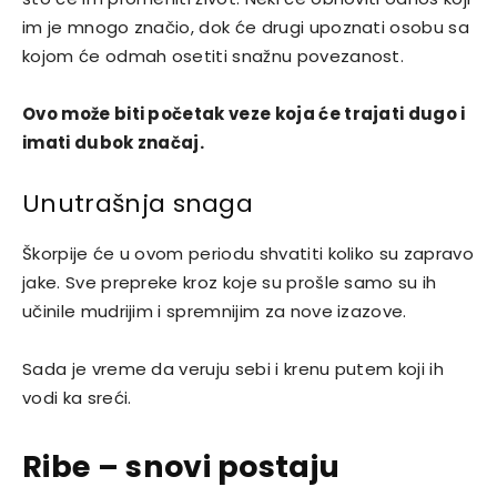
im je mnogo značio, dok će drugi upoznati osobu sa
kojom će odmah osetiti snažnu povezanost.
Ovo može biti početak veze koja će trajati dugo i
imati dubok značaj.
Unutrašnja snaga
Škorpije će u ovom periodu shvatiti koliko su zapravo
jake. Sve prepreke kroz koje su prošle samo su ih
učinile mudrijim i spremnijim za nove izazove.
Sada je vreme da veruju sebi i krenu putem koji ih
vodi ka sreći.
Ribe – snovi postaju