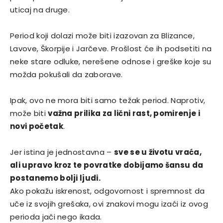
uticaj na druge.
Period koji dolazi može biti izazovan za Blizance,
Lavove, Škorpije i Jarčeve. Prošlost će ih podsetiti na
neke stare odluke, nerešene odnose i greške koje su
možda pokušali da zaborave.
Ipak, ovo ne mora biti samo težak period. Naprotiv,
može biti
važna prilika za lični rast, pomirenje i
novi početak
.
Jer istina je jednostavna –
sve se u životu vraća,
ali upravo kroz te povratke dobijamo šansu da
postanemo bolji ljudi.
Ako pokažu iskrenost, odgovornost i spremnost da
uče iz svojih grešaka, ovi znakovi mogu izaći iz ovog
perioda jači nego ikada.