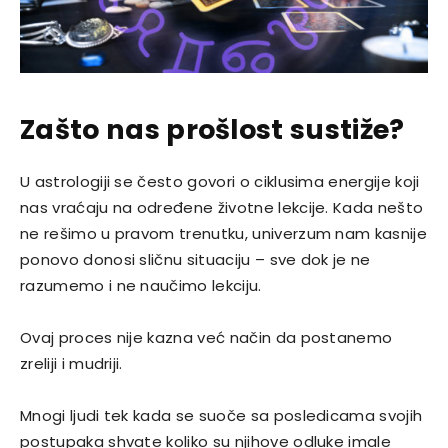
Zašto nas prošlost sustiže?
U astrologiji se često govori o ciklusima energije koji
nas vraćaju na određene životne lekcije. Kada nešto
ne rešimo u pravom trenutku, univerzum nam kasnije
ponovo donosi sličnu situaciju – sve dok je ne
razumemo i ne naučimo lekciju.
Ovaj proces nije kazna već način da postanemo
zreliji i mudriji.
Mnogi ljudi tek kada se suoče sa posledicama svojih
postupaka shvate koliko su njihove odluke imale