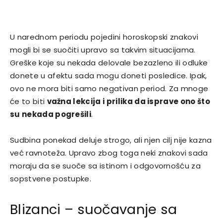
U narednom periodu pojedini horoskopski znakovi
mogli bi se suočiti upravo sa takvim situacijama.
Greške koje su nekada delovale bezazleno ili odluke
donete u afektu sada mogu doneti posledice. Ipak,
ovo ne mora biti samo negativan period. Za mnoge
će to biti
važna lekcija i prilika da isprave ono što
su nekada pogrešili
.
Sudbina ponekad deluje strogo, ali njen cilj nije kazna
već ravnoteža. Upravo zbog toga neki znakovi sada
moraju da se suoče sa istinom i odgovornošću za
sopstvene postupke.
Blizanci – suočavanje sa