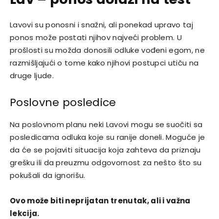
Lavovi su ponosni i snažni, ali ponekad upravo taj
ponos može postati njihov najveći problem. U
prošlosti su možda donosili odluke vođeni egom, ne
razmišljajući o tome kako njihovi postupci utiču na
druge ljude.
Poslovne posledice
Na poslovnom planu neki Lavovi mogu se suočiti sa
posledicama odluka koje su ranije doneli. Moguće je
da će se pojaviti situacija koja zahteva da priznaju
grešku ili da preuzmu odgovornost za nešto što su
pokušali da ignorišu.
Ovo može biti neprijatan trenutak, ali i važna
lekcija.