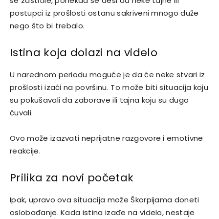
se zaštitile, ponekad se desi da neke tajne ili
postupci iz prošlosti ostanu sakriveni mnogo duže
nego što bi trebalo.
Istina koja dolazi na videlo
U narednom periodu moguće je da će neke stvari iz
prošlosti izaći na površinu. To može biti situacija koju
su pokušavali da zaborave ili tajna koju su dugo
čuvali.
Ovo može izazvati neprijatne razgovore i emotivne
reakcije.
Prilika za novi početak
Ipak, upravo ova situacija može Škorpijama doneti
oslobađanje. Kada istina izađe na videlo, nestaje