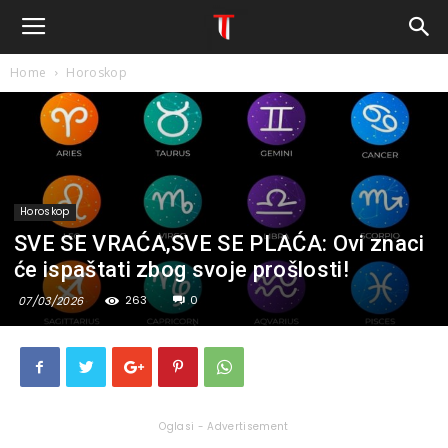
Home
Horoskop
Horoskop
SVE SE VRAĆA,SVE SE PLAĆA: Ovi znaci
će ispaštati zbog svoje prošlosti!
263
0
07/03/2026
Oglasi - Advertisement