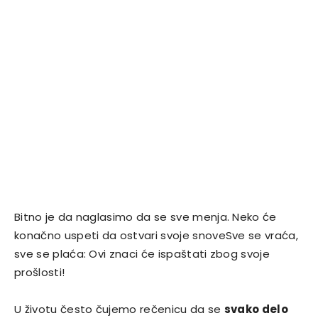
Bitno je da naglasimo da se sve menja. Neko će
konačno uspeti da ostvari svoje snoveSve se vraća,
sve se plaća: Ovi znaci će ispaštati zbog svoje
prošlosti!
U životu često čujemo rečenicu da se
svako delo