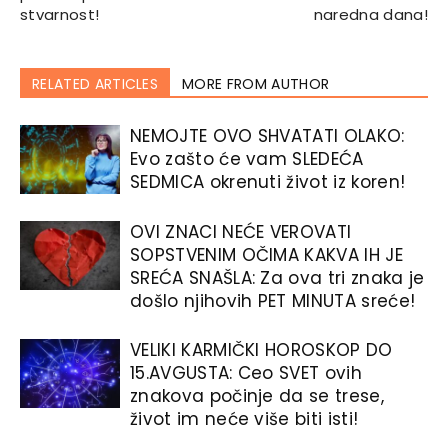
stvarnost!
naredna dana!
RELATED ARTICLES
MORE FROM AUTHOR
NEMOJTE OVO SHVATATI OLAKO:
Evo zašto će vam SLEDEĆA
SEDMICA okrenuti život iz koren!
OVI ZNACI NEĆE VEROVATI
SOPSTVENIM OČIMA KAKVA IH JE
SREĆA SNAŠLA: Za ova tri znaka je
došlo njihovih PET MINUTA sreće!
VELIKI KARMIČKI HOROSKOP DO
15.AVGUSTA: Ceo SVET ovih
znakova počinje da se trese,
život im neće više biti isti!