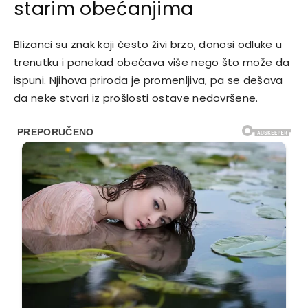
starim obećanjima
Blizanci su znak koji često živi brzo, donosi odluke u
trenutku i ponekad obećava više nego što može da
ispuni. Njihova priroda je promenljiva, pa se dešava
da neke stvari iz prošlosti ostave nedovršene.