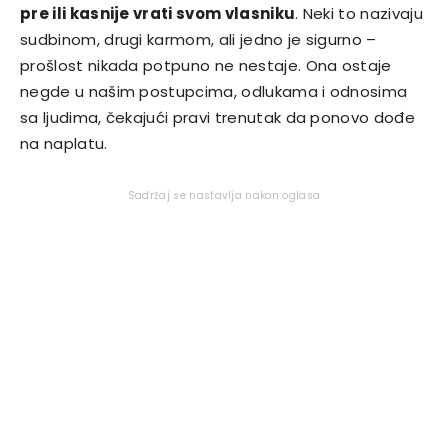
pre ili kasnije vrati svom vlasniku
. Neki to nazivaju
sudbinom, drugi karmom, ali jedno je sigurno –
prošlost nikada potpuno ne nestaje. Ona ostaje
negde u našim postupcima, odlukama i odnosima
sa ljudima, čekajući pravi trenutak da ponovo dođe
na naplatu.
Sadržaj se nastavlja nakon oglasa