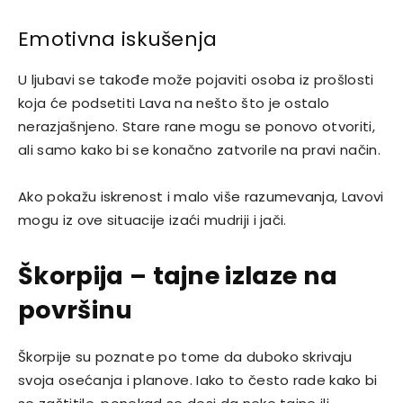
Emotivna iskušenja
U ljubavi se takođe može pojaviti osoba iz prošlosti
koja će podsetiti Lava na nešto što je ostalo
nerazjašnjeno. Stare rane mogu se ponovo otvoriti,
ali samo kako bi se konačno zatvorile na pravi način.
Ako pokažu iskrenost i malo više razumevanja, Lavovi
mogu iz ove situacije izaći mudriji i jači.
Škorpija – tajne izlaze na
površinu
Škorpije su poznate po tome da duboko skrivaju
svoja osećanja i planove. Iako to često rade kako bi