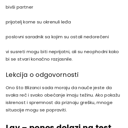
bivši partner
prijatelj kome su okrenuli leđa
poslovni saradnik sa kojim su ostali nedorečeni
vi susreti mogu biti neprijatni, ali su neophodni kako
bi se stvari konačno razjasnile.
Lekcija o odgovornosti
Ono što Blizanci sada moraju da nauče jeste da
svaka reč i svako obećanje imaju težinu. Ako pokažu
iskrenost i spremnost da priznaju grešku, mnoge
situacije mogu se popraviti.
Lav – ponos dolazi na test