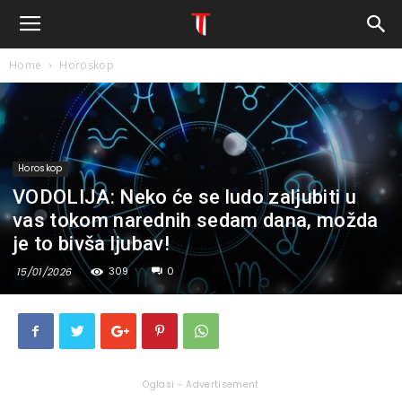
Home
Horoskop
Horoskop
VODOLIJA: Neko će se ludo zaljubiti u
vas tokom narednih sedam dana, možda
je to bivša ljubav!
309
0
15/01/2026
Oglasi - Advertisement