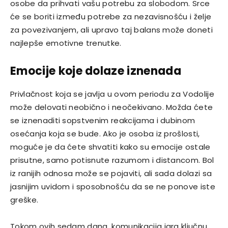
osobe da prihvati vašu potrebu za slobodom. Srce
će se boriti između potrebe za nezavisnošću i želje
za povezivanjem, ali upravo taj balans može doneti
najlepše emotivne trenutke.
Emocije koje dolaze iznenada
Privlačnost koja se javlja u ovom periodu za Vodolije
može delovati neobično i neočekivano. Možda ćete
se iznenaditi sopstvenim reakcijama i dubinom
osećanja koja se bude. Ako je osoba iz prošlosti,
moguće je da ćete shvatiti kako su emocije ostale
prisutne, samo potisnute razumom i distancom. Bol
iz ranijih odnosa može se pojaviti, ali sada dolazi sa
jasnijim uvidom i sposobnošću da se ne ponove iste
greške.
Tokom ovih sedam dana, komunikacija igra ključnu