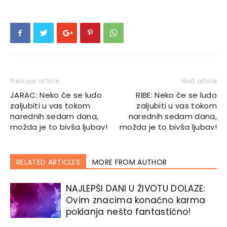
Previous article
Next article
JARAC: Neko će se ludo
RIBE: Neko će se ludo
zaljubiti u vas tokom
zaljubiti u vas tokom
narednih sedam dana,
narednih sedam dana,
možda je to bivša ljubav!
možda je to bivša ljubav!
RELATED ARTICLES
MORE FROM AUTHOR
NAJLEPŠI DANI U ŽIVOTU DOLAZE:
Ovim znacima konačno karma
poklanja nešto fantastično!