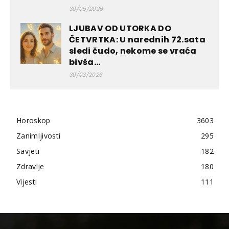
30/05/2026
LJUBAV OD UTORKA DO
ČETVRTKA: U narednih 72.sata
sledi čudo, nekome se vraća
bivša...
30/03/2026
Horoskop
3603
Zanimljivosti
295
Savjeti
182
Zdravlje
180
Vijesti
111