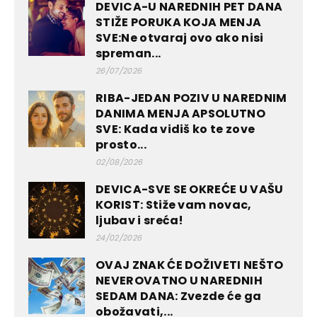
DEVICA-U NAREDNIH PET DANA
STIŽE PORUKA KOJA MENJA
SVE:Ne otvaraj ovo ako nisi
spreman...
26/07/2026
RIBA-JEDAN POZIV U NAREDNIM
DANIMA MENJA APSOLUTNO
SVE: Kada vidiš ko te zove
prosto...
02/08/2026
DEVICA-SVE SE OKREĆE U VAŠU
KORIST: Stiže vam novac,
ljubav i sreća!
24/02/2026
OVAJ ZNAK ĆE DOŽIVETI NEŠTO
NEVEROVATNO U NAREDNIH
SEDAM DANA: Zvezde će ga
obožavati,...