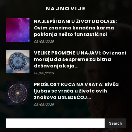
NAJNOVIJE
NAJLEPŠI DANI U ŽIVOTU DOLAZE:
Ovim znacima konačno karma
poklanja nešto fantastično!
08/08/2026
VELIKE PROMENE U NAJAVI: Ovi znaci
moraju da se spreme za bitna
dešavanja koja...
08/08/2026
PROŠLOST KUCA NA VRATA: Bivša
ljubav se vraća u živote ovih
znakova u SLEDEĆOJ...
08/08/2026