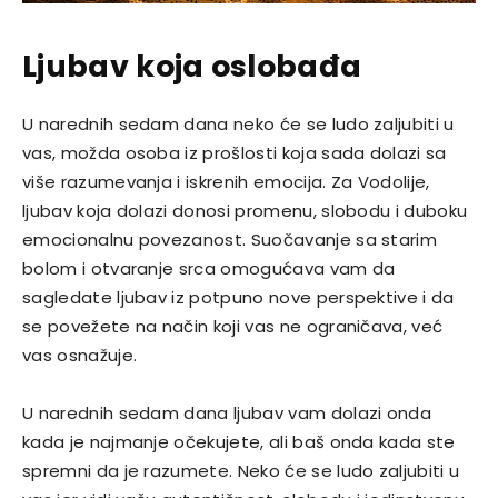
Ljubav koja oslobađa
U narednih sedam dana neko će se ludo zaljubiti u
vas, možda osoba iz prošlosti koja sada dolazi sa
više razumevanja i iskrenih emocija. Za Vodolije,
ljubav koja dolazi donosi promenu, slobodu i duboku
emocionalnu povezanost. Suočavanje sa starim
bolom i otvaranje srca omogućava vam da
sagledate ljubav iz potpuno nove perspektive i da
se povežete na način koji vas ne ograničava, već
vas osnažuje.
U narednih sedam dana ljubav vam dolazi onda
kada je najmanje očekujete, ali baš onda kada ste
spremni da je razumete. Neko će se ludo zaljubiti u