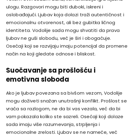
ulogu. Razgovori mogu biti duboki, iskreni i
oslobađajući. Ljubav koja dolazi traži autentičnost i
emocionalnu otvorenost, ali bez gubitka ličnog
identiteta. Vodolije sada mogu shvatiti da prava
ljubav ne guši slobodu, već je širi i obogaćuje.
Osećaji koji se razvijaju imaju potencijal da promene
način na koji gledate odnose i bliskost.
Suočavanje sa prošlošću i
emotivna sloboda
Ako je ljubav povezana sa bivšom vezom, Vodolije
mogu doživeti snažan unutrašnji konflikt. Prošlost se
vraća sa razlogom, ne da bi vas vezala, već da bi
vam pokazala koliko ste sazreli. Osećaji koji dolaze
sada imaju više razumevanja, strpljenja i
emocionalne zrelosti. Ljubav se ne nameće, već