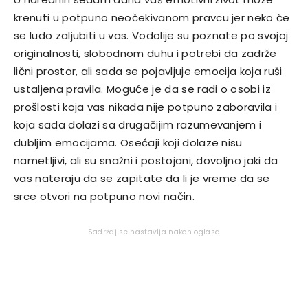
krenuti u potpuno neočekivanom pravcu jer neko će
se ludo zaljubiti u vas. Vodolije su poznate po svojoj
originalnosti, slobodnom duhu i potrebi da zadrže
lični prostor, ali sada se pojavljuje emocija koja ruši
ustaljena pravila. Moguće je da se radi o osobi iz
prošlosti koja vas nikada nije potpuno zaboravila i
koja sada dolazi sa drugačijim razumevanjem i
dubljim emocijama. Osećaji koji dolaze nisu
nametljivi, ali su snažni i postojani, dovoljno jaki da
vas nateraju da se zapitate da li je vreme da se
srce otvori na potpuno novi način.
Sadržaj se nastavlja nakon oglasa