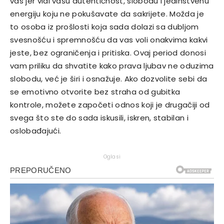
vas jer vidi vašu autentičnost, slobodu i jedinstvenu
energiju koju ne pokušavate da sakrijete. Možda je
to osoba iz prošlosti koja sada dolazi sa dubljom
svesnošću i spremnošću da vas voli onakvima kakvi
jeste, bez ograničenja i pritiska. Ovaj period donosi
vam priliku da shvatite kako prava ljubav ne oduzima
slobodu, već je širi i osnažuje. Ako dozvolite sebi da
se emotivno otvorite bez straha od gubitka
kontrole, možete započeti odnos koji je drugačiji od
svega što ste do sada iskusili, iskren, stabilan i
oslobađajući.
Oglasi