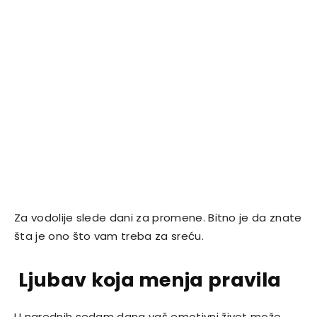
Za vodolije slede dani za promene. Bitno je da znate
šta je ono što vam treba za sreću.
Ljubav koja menja pravila
U narednih sedam dana vaš emotivni život može