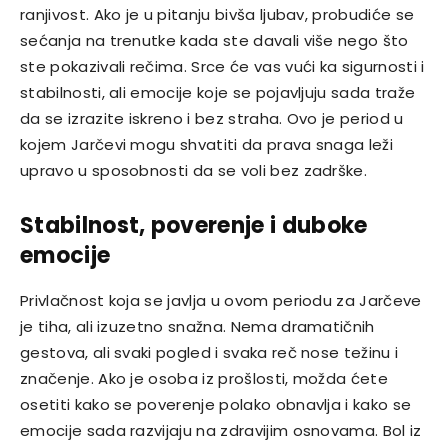
ranjivost. Ako je u pitanju bivša ljubav, probudiće se
sećanja na trenutke kada ste davali više nego što
ste pokazivali rečima. Srce će vas vući ka sigurnosti i
stabilnosti, ali emocije koje se pojavljuju sada traže
da se izrazite iskreno i bez straha. Ovo je period u
kojem Jarčevi mogu shvatiti da prava snaga leži
upravo u sposobnosti da se voli bez zadrške.
Stabilnost, poverenje i duboke
emocije
Privlačnost koja se javlja u ovom periodu za Jarčeve
je tiha, ali izuzetno snažna. Nema dramatičnih
gestova, ali svaki pogled i svaka reč nose težinu i
značenje. Ako je osoba iz prošlosti, možda ćete
osetiti kako se poverenje polako obnavlja i kako se
emocije sada razvijaju na zdravijim osnovama. Bol iz