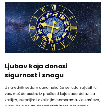
Ljubav koja donosi
sigurnost i snagu
U narednih sedam dana neko će se ludo zaljubiti u
vas, možda osoba iz prošlosti koja sada dolazi sa
zrelijim, iskrenijim i ozbiljnijim namerama. Za Jarčeve,
ljubav koja dolazi donosi stabilnost, poverenje i