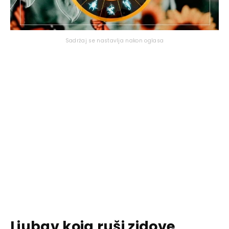
Sadržaj se nastavlja nakon oglasa
Ljubav koja ruši zidove