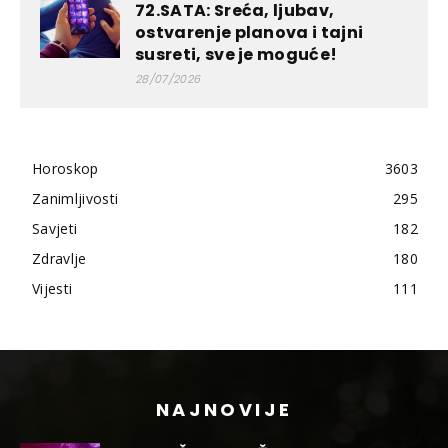
72.SATA: Sreća, ljubav,
ostvarenje planova i tajni
susreti, sve je moguće!
28/07/2026
Horoskop
3603
Zanimljivosti
295
Savjeti
182
Zdravlje
180
Vijesti
111
NAJNOVIJE