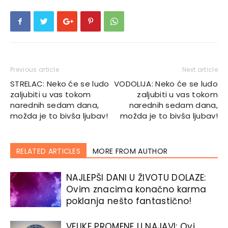
Previous article
Next article
STRELAC: Neko će se ludo
VODOLIJA: Neko će se ludo
zaljubiti u vas tokom
zaljubiti u vas tokom
narednih sedam dana,
narednih sedam dana,
možda je to bivša ljubav!
možda je to bivša ljubav!
RELATED ARTICLES
MORE FROM AUTHOR
NAJLEPŠI DANI U ŽIVOTU DOLAZE:
Ovim znacima konačno karma
poklanja nešto fantastično!
VELIKE PROMENE U NAJAVI: Ovi