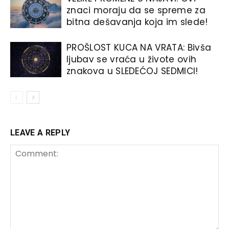
znaci moraju da se spreme za
bitna dešavanja koja im slede!
PROŠLOST KUCA NA VRATA: Bivša
ljubav se vraća u živote ovih
znakova u SLEDEĆOJ SEDMICI!
LEAVE A REPLY