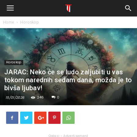
Home
Horoskop
Horoskop
JARAC: Neko će se ludo zaljubiti u vas
tokom narednih sedam dana, možda je to
bivša ljubav!
246
0
15/01/2026
Oglasi - Advertisement