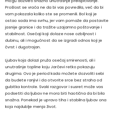
mogu doživeti snažno unutrašnje preispitivanje.
Prošlost se vraća ne da bi vas povredila, već da bi
vam pokazala koliko ste se promenili. Bol koji je
ostao sada ima svrhu, jer vam pomaže da postavite
jasnije granice i da tražite uzajamno poštovanje i
stabilnost. Osećaji koji dolaze nose ozbiljnost i
dubinu, ali i mogućnost da se izgradi odnos koji je
čvrst i dugotrajan.
Ljubav koja dolazi pruža osećaj smirenosti, ali i
unutrašnje topline koju Jarčevi retko pokazuju
drugima. Ovo je period kada možete dozvoliti sebi
da budete ranjivi i da otvorite srce bez straha od
gubitka kontrole. Svaki razgovor i susret može vas
podsetiti da ljubav ne mora biti haotična da bi bila
snažna. Ponekad je upravo tiha i stabilna ljubav ona
koja najdublje menja život.