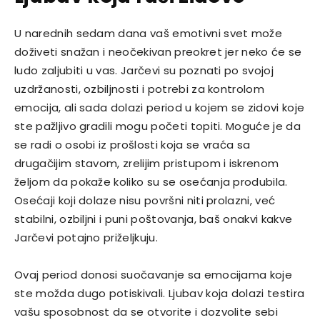
U narednih sedam dana vaš emotivni svet može
doživeti snažan i neočekivan preokret jer neko će se
ludo zaljubiti u vas. Jarčevi su poznati po svojoj
uzdržanosti, ozbiljnosti i potrebi za kontrolom
emocija, ali sada dolazi period u kojem se zidovi koje
ste pažljivo gradili mogu početi topiti. Moguće je da
se radi o osobi iz prošlosti koja se vraća sa
drugačijim stavom, zrelijim pristupom i iskrenom
željom da pokaže koliko su se osećanja produbila.
Osećaji koji dolaze nisu površni niti prolazni, već
stabilni, ozbiljni i puni poštovanja, baš onakvi kakve
Jarčevi potajno priželjkuju.
Ovaj period donosi suočavanje sa emocijama koje
ste možda dugo potiskivali. Ljubav koja dolazi testira
vašu sposobnost da se otvorite i dozvolite sebi