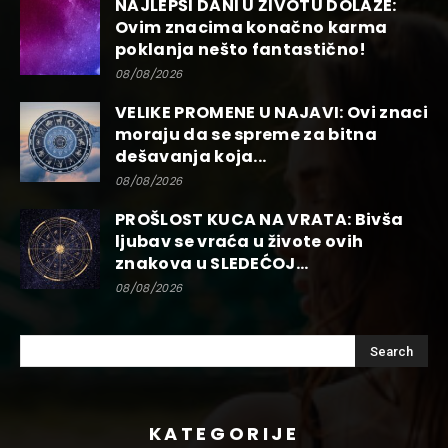
NAJLEPŠI DANI U ŽIVOTU DOLAZE:
Ovim znacima konačno karma
poklanja nešto fantastično!
08/08/2026
VELIKE PROMENE U NAJAVI: Ovi znaci
moraju da se spreme za bitna
dešavanja koja...
08/08/2026
PROŠLOST KUCA NA VRATA: Bivša
ljubav se vraća u živote ovih
znakova u SLEDEĆOJ...
08/08/2026
KATEGORIJE