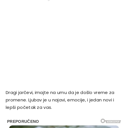
Dragi jarčevi, imajte na umu da je došlo vreme za
promene. Ljubav je u najavi, emocije, i jedan novi i
lepši početak za vas.