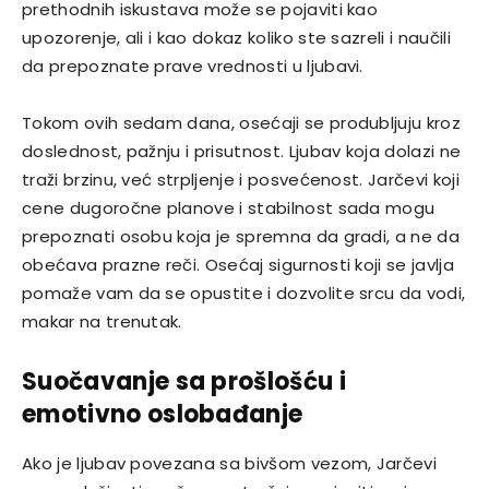
prethodnih iskustava može se pojaviti kao
upozorenje, ali i kao dokaz koliko ste sazreli i naučili
da prepoznate prave vrednosti u ljubavi.
Tokom ovih sedam dana, osećaji se produbljuju kroz
doslednost, pažnju i prisutnost. Ljubav koja dolazi ne
traži brzinu, već strpljenje i posvećenost. Jarčevi koji
cene dugoročne planove i stabilnost sada mogu
prepoznati osobu koja je spremna da gradi, a ne da
obećava prazne reči. Osećaj sigurnosti koji se javlja
pomaže vam da se opustite i dozvolite srcu da vodi,
makar na trenutak.
Suočavanje sa prošlošću i
emotivno oslobađanje
Ako je ljubav povezana sa bivšom vezom, Jarčevi