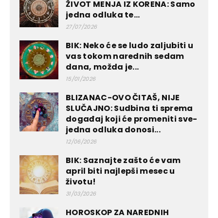
ŽIVOT MENJA IZ KORENA: Samo
jedna odluka te...
27/07/2026
BIK: Neko će se ludo zaljubiti u
vas tokom narednih sedam
dana, možda je...
15/01/2026
BLIZANAC-OVO ČITAŠ, NIJE
SLUČAJNO: Sudbina ti sprema
događaj koji će promeniti sve-
jedna odluka donosi...
12/06/2026
BIK: Saznajte zašto će vam
april biti najlepši mesec u
životu!
31/03/2026
HOROSKOP ZA NAREDNIH