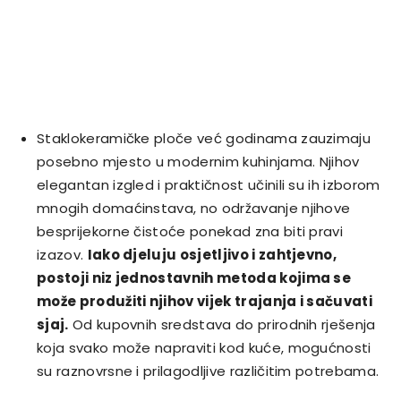
Staklokeramičke ploče već godinama zauzimaju
posebno mjesto u modernim kuhinjama. Njihov
elegantan izgled i praktičnost učinili su ih izborom
mnogih domaćinstava, no održavanje njihove
besprijekorne čistoće ponekad zna biti pravi
izazov.
Iako djeluju osjetljivo i zahtjevno,
postoji niz jednostavnih metoda kojima se
može produžiti njihov vijek trajanja i sačuvati
sjaj.
Od kupovnih sredstava do prirodnih rješenja
koja svako može napraviti kod kuće, mogućnosti
su raznovrsne i prilagodljive različitim potrebama.