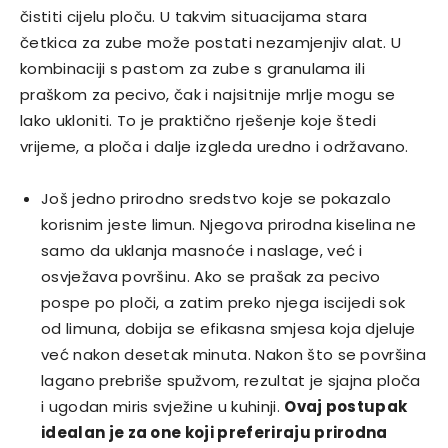
čistiti cijelu ploču. U takvim situacijama stara
četkica za zube može postati nezamjenjiv alat. U
kombinaciji s pastom za zube s granulama ili
praškom za pecivo, čak i najsitnije mrlje mogu se
lako ukloniti. To je praktično rješenje koje štedi
vrijeme, a ploča i dalje izgleda uredno i održavano.
Još jedno prirodno sredstvo koje se pokazalo
korisnim jeste limun. Njegova prirodna kiselina ne
samo da uklanja masnoće i naslage, već i
osvježava površinu. Ako se prašak za pecivo
pospe po ploči, a zatim preko njega iscijedi sok
od limuna, dobija se efikasna smjesa koja djeluje
već nakon desetak minuta. Nakon što se površina
lagano prebriše spužvom, rezultat je sjajna ploča
i ugodan miris svježine u kuhinji.
Ovaj postupak
idealan je za one koji preferiraju prirodna