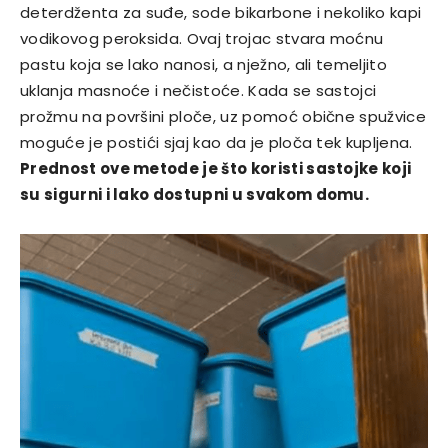
deterdženta za suđe, sode bikarbone i nekoliko kapi
vodikovog peroksida. Ovaj trojac stvara moćnu
pastu koja se lako nanosi, a nježno, ali temeljito
uklanja masnoće i nečistoće. Kada se sastojci
prožmu na površini ploče, uz pomoć obične spužvice
moguće je postići sjaj kao da je ploča tek kupljena.
Prednost ove metode je što koristi sastojke koji
su sigurni i lako dostupni u svakom domu.