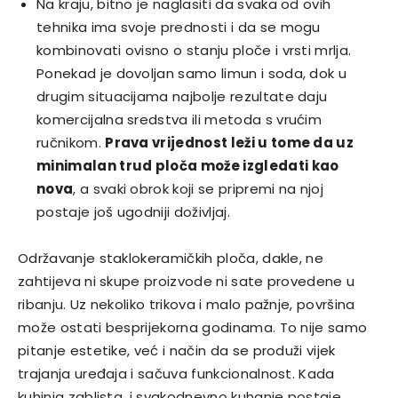
Na kraju, bitno je naglasiti da svaka od ovih
tehnika ima svoje prednosti i da se mogu
kombinovati ovisno o stanju ploče i vrsti mrlja.
Ponekad je dovoljan samo limun i soda, dok u
drugim situacijama najbolje rezultate daju
komercijalna sredstva ili metoda s vrućim
ručnikom.
Prava vrijednost leži u tome da uz
minimalan trud ploča može izgledati kao
nova
, a svaki obrok koji se pripremi na njoj
postaje još ugodniji doživljaj.
Održavanje staklokeramičkih ploča, dakle, ne
zahtijeva ni skupe proizvode ni sate provedene u
ribanju. Uz nekoliko trikova i malo pažnje, površina
može ostati besprijekorna godinama. To nije samo
pitanje estetike, već i način da se produži vijek
trajanja uređaja i sačuva funkcionalnost. Kada
kuhinja zablista, i svakodnevno kuhanje postaje