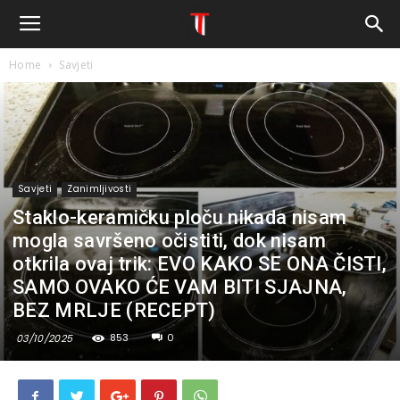
Home
Savjeti
Savjeti
Zanimljivosti
Staklo-keramičku ploču nikada nisam
mogla savršeno očistiti, dok nisam
otkrila ovaj trik: EVO KAKO SE ONA ČISTI,
SAMO OVAKO ĆE VAM BITI SJAJNA,
BEZ MRLJE (RECEPT)
853
0
03/10/2025