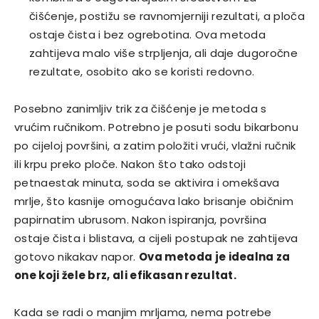
čišćenje, postižu se ravnomjerniji rezultati, a ploča
ostaje čista i bez ogrebotina. Ova metoda
zahtijeva malo više strpljenja, ali daje dugoročne
rezultate, osobito ako se koristi redovno.
Posebno zanimljiv trik za čišćenje je metoda s
vrućim ručnikom. Potrebno je posuti sodu bikarbonu
po cijeloj površini, a zatim položiti vrući, vlažni ručnik
ili krpu preko ploče. Nakon što tako odstoji
petnaestak minuta, soda se aktivira i omekšava
mrlje, što kasnije omogućava lako brisanje običnim
papirnatim ubrusom. Nakon ispiranja, površina
ostaje čista i blistava, a cijeli postupak ne zahtijeva
gotovo nikakav napor.
Ova metoda je idealna za
one koji žele brz, ali efikasan rezultat.
Kada se radi o manjim mrljama, nema potrebe