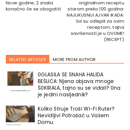
Nove godine, 2 znaka
originalnom receptu
konačno će se obogatiti
starom preko 100 godina:
NAJUKUSNIJI AJVAR IKADA:
Svi su odlepili za ovim
receptom, tajna
savršenosti je u OVOME!
(RECEPT)
RELATED ARTICLES
MORE FROM AUTHOR
0GLASlLA SE SNAHA HALlDA
BEŠLlĆA: Njena objava mnoge
Š0KIRALA, tajno su se viđali? 0na
je jedini nasljednik?
Koliko Struje Troši Wi-Fi Ruter?
Nevidljivi Potrošač u Vašem
Domu