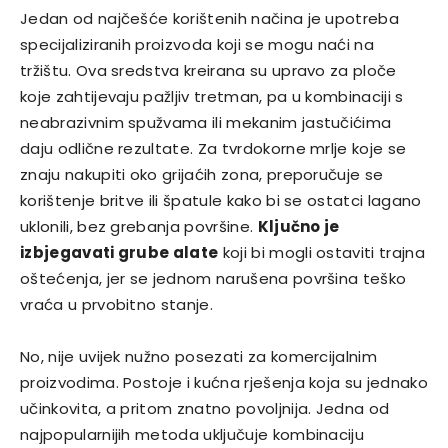
Jedan od najčešće korištenih načina je upotreba
specijaliziranih proizvoda koji se mogu naći na
tržištu. Ova sredstva kreirana su upravo za ploče
koje zahtijevaju pažljiv tretman, pa u kombinaciji s
neabrazivnim spužvama ili mekanim jastučićima
daju odlične rezultate. Za tvrdokorne mrlje koje se
znaju nakupiti oko grijaćih zona, preporučuje se
korištenje britve ili špatule kako bi se ostatci lagano
uklonili, bez grebanja površine.
Ključno je
izbjegavati grube alate
koji bi mogli ostaviti trajna
oštećenja, jer se jednom narušena površina teško
vraća u prvobitno stanje.
No, nije uvijek nužno posezati za komercijalnim
proizvodima. Postoje i kućna rješenja koja su jednako
učinkovita, a pritom znatno povoljnija. Jedna od
najpopularnijih metoda uključuje kombinaciju