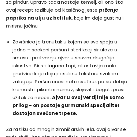
za pinđur. Upravo tada nastaje temelj, ali ono što
ovaj recept razlikuje od klasičnog jeste
prženje
paprika na ulju uz beli luk
, koje im daje gustinu i
mirisnu jačinu.
Završnica je trenutak u kojem se sve spaja u
jedno – seckani peršun i stari kozji sir ulaze u
smesu i pretvaraju ajvar u sasvim drugačije
iskustvo. Sir se lagano topi, ali ostavlja male
grudvice koje daju posebnu teksturu svakom
zalogaju. Peršun unosi notu svežine, pa se dobija
kremasti i pikantni namaz, slojevit i bogat, pravi
užitak za nepce.
Ajvar u ovoj verziji nije samo
prilog – on postaje gurmanski specijalitet
dostojan svečane trpeze.
Za razliku od mnogih zimničarskih jela, ovaj ajvar se