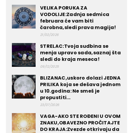
VELIKA PORUKA ZA
VODOLIJE:Zadnja sedmica
februara će vam biti
čarobna,sledi prava magija!
21/02/2026
STRELAC:Tvoja sudbina se
menja upravo sada,saznaj šta
sledi do kraja meseca!
09/12/2025
BLIZANAC,uskoro dolazi JEDNA
PRILIKA koja se dešava jednom
u 10.godina: Ne smeš je
propustiti...
23/07/2026
VAGA-AKO STE ROĐENI U OVOM
ZNAKU,OBAVEZNO PROČITAJTE
DO KRAJA:Zvezde otkrivaju da