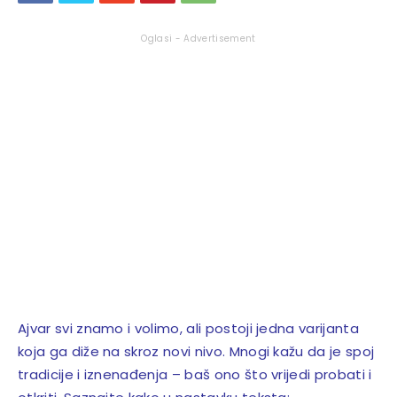
Oglasi - Advertisement
Ajvar svi znamo i volimo, ali postoji jedna varijanta
koja ga diže na skroz novi nivo. Mnogi kažu da je spoj
tradicije i iznenađenja – baš ono što vrijedi probati i