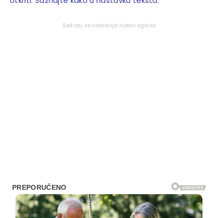
otkriti. Saznajte kako u nastavku teksta:
Sadržaj se nastavlja nakon oglasa