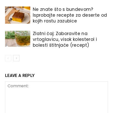
Ne znate što s bundevom?
Isprobajte recepte za deserte od
kojih rastu zazubice
Zlatni čaj: Zaboravite na
vrtoglavicu, visok kolesterol i
bolesti štitnjače (recept)
LEAVE A REPLY