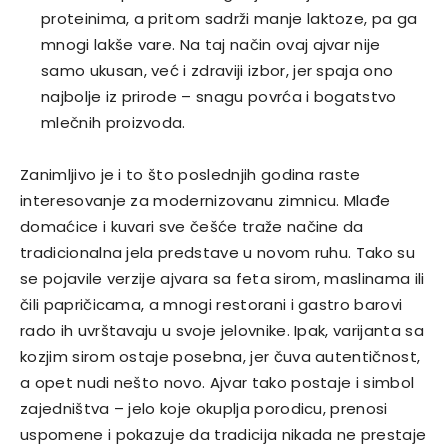
proteinima, a pritom sadrži manje laktoze, pa ga
mnogi lakše vare. Na taj način ovaj ajvar nije
samo ukusan, već i zdraviji izbor, jer spaja ono
najbolje iz prirode – snagu povrća i bogatstvo
mlečnih proizvoda.
Zanimljivo je i to što poslednjih godina raste
interesovanje za modernizovanu zimnicu. Mlađe
domaćice i kuvari sve češće traže načine da
tradicionalna jela predstave u novom ruhu. Tako su
se pojavile verzije ajvara sa feta sirom, maslinama ili
čili papričicama, a mnogi restorani i gastro barovi
rado ih uvrštavaju u svoje jelovnike. Ipak, varijanta sa
kozjim sirom ostaje posebna, jer čuva autentičnost,
a opet nudi nešto novo. Ajvar tako postaje i simbol
zajedništva – jelo koje okuplja porodicu, prenosi
uspomene i pokazuje da tradicija nikada ne prestaje