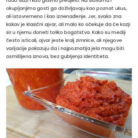
rado služi i kao glavno predjelo. Na slavama i
okupljanjima gosti ga doživljavaju kao poznat ukus,
ali istovremeno i kao iznenađenje. Jer, svako zna
kakav je klasični ajvar, ali malo ko očekuje da će kozji
sir u njemu doneti toliko bogatstva. Kako su mediji
često isticali, ajvar jeste kralj zimnice, ali njegove
varijacije pokazuju da i najpoznatija jela mogu biti
osmišljena iznova, bez gubljenja identiteta.