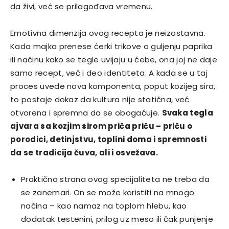
da živi, već se prilagođava vremenu.
Emotivna dimenzija ovog recepta je neizostavna.
Kada majka prenese ćerki trikove o guljenju paprika
ili načinu kako se tegle uvijaju u ćebe, ona joj ne daje
samo recept, već i deo identiteta. A kada se u taj
proces uvede nova komponenta, poput kozijeg sira,
to postaje dokaz da kultura nije statična, već
otvorena i spremna da se obogaćuje.
Svaka tegla
ajvara sa kozjim sirom priča priču – priču o
porodici, detinjstvu, toplini doma i spremnosti
da se tradicija čuva, ali i osvežava.
Praktična strana ovog specijaliteta ne treba da
se zanemari. On se može koristiti na mnogo
načina – kao namaz na toplom hlebu, kao
dodatak testenini, prilog uz meso ili čak punjenje