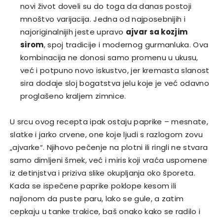
novi život doveli su do toga da danas postoji
mnoštvo varijacija. Jedna od najposebnijih i
najoriginalnijih jeste upravo
ajvar sa kozjim
sirom
, spoj tradicije i modernog gurmanluka. Ova
kombinacija ne donosi samo promenu u ukusu,
već i potpuno novo iskustvo, jer kremasta slanost
sira dodaje sloj bogatstva jelu koje je već odavno
proglašeno kraljem zimnice.
U srcu ovog recepta ipak ostaju paprike – mesnate,
slatke i jarko crvene, one koje ljudi s razlogom zovu
„ajvarke“. Njihovo pečenje na plotni ili ringli ne stvara
samo dimljeni šmek, već i miris koji vraća uspomene
iz detinjstva i priziva slike okupljanja oko šporeta.
Kada se ispečene paprike poklope kesom ili
najlonom da puste paru, lako se gule, a zatim
cepkaju u tanke trakice, baš onako kako se radilo i