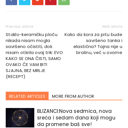
Previous article
Next article
Staklo-keramičku ploču
Kako da kora za pitu bude
nikada nisam mogla
savršeno tanka i
savršeno očistiti, dok
elastična? Tajna nije u
nisam otkrila ovaj trik: EVO
brašnu, već u ovome
KAKO SE ONA ČISTI, SAMO
OVAKO ĆE VAM BITI
SJAJNA, BEZ MRLJE
(RECEPT)
RELATED ARTICLES
MORE FROM AUTHOR
BLIZANCI:Nova sedmica, nova
sreća i sedam dana koji mogu
da promene baš sve!