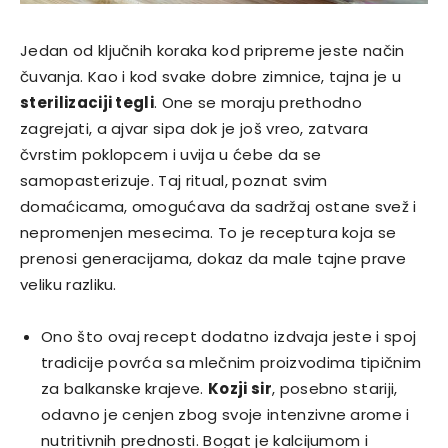
Jedan od ključnih koraka kod pripreme jeste način
čuvanja. Kao i kod svake dobre zimnice, tajna je u
sterilizaciji tegli
. One se moraju prethodno
zagrejati, a ajvar sipa dok je još vreo, zatvara
čvrstim poklopcem i uvija u ćebe da se
samopasterizuje. Taj ritual, poznat svim
domaćicama, omogućava da sadržaj ostane svež i
nepromenjen mesecima. To je receptura koja se
prenosi generacijama, dokaz da male tajne prave
veliku razliku.
Ono što ovaj recept dodatno izdvaja jeste i spoj
tradicije povrća sa mlečnim proizvodima tipičnim
za balkanske krajeve.
Kozji sir
, posebno stariji,
odavno je cenjen zbog svoje intenzivne arome i
nutritivnih prednosti. Bogat je kalcijumom i