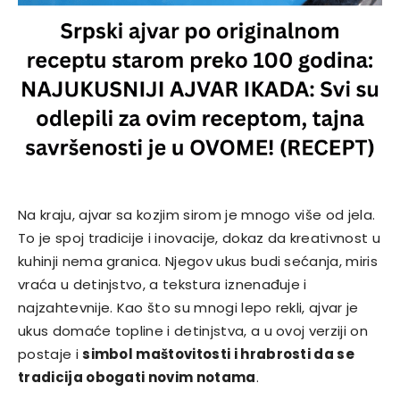
Na kraju, ajvar sa kozjim sirom je mnogo više od jela.
To je spoj tradicije i inovacije, dokaz da kreativnost u
kuhinji nema granica. Njegov ukus budi sećanja, miris
vraća u detinjstvo, a tekstura iznenađuje i
najzahtevnije. Kao što su mnogi lepo rekli, ajvar je
ukus domaće topline i detinjstva, a u ovoj verziji on
postaje i
simbol maštovitosti i hrabrosti da se
tradicija obogati novim notama
.