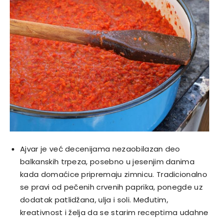
Ajvar je već decenijama nezaobilazan deo
balkanskih trpeza, posebno u jesenjim danima
kada domaćice pripremaju zimnicu. Tradicionalno
se pravi od pečenih crvenih paprika, ponegde uz
dodatak patlidžana, ulja i soli. Međutim,
kreativnost i želja da se starim receptima udahne