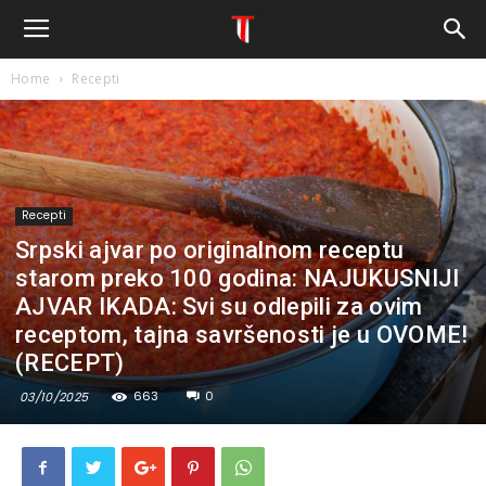
Home
Recepti
Recepti
Srpski ajvar po originalnom receptu
starom preko 100 godina: NAJUKUSNIJI
AJVAR IKADA: Svi su odlepili za ovim
receptom, tajna savršenosti je u OVOME!
(RECEPT)
663
0
03/10/2025