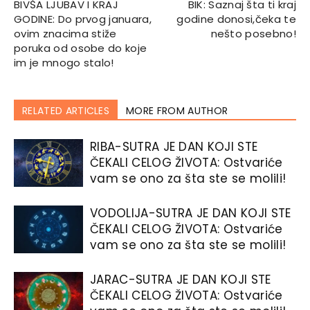
BIVŠA LJUBAV I KRAJ
BIK: Saznaj šta ti kraj
GODINE: Do prvog januara,
godine donosi,čeka te
ovim znacima stiže
nešto posebno!
poruka od osobe do koje
im je mnogo stalo!
RELATED ARTICLES
MORE FROM AUTHOR
RIBA-SUTRA JE DAN KOJI STE
ČEKALI CELOG ŽIVOTA: Ostvariće
vam se ono za šta ste se molili!
VODOLIJA-SUTRA JE DAN KOJI STE
ČEKALI CELOG ŽIVOTA: Ostvariće
vam se ono za šta ste se molili!
JARAC-SUTRA JE DAN KOJI STE
ČEKALI CELOG ŽIVOTA: Ostvariće