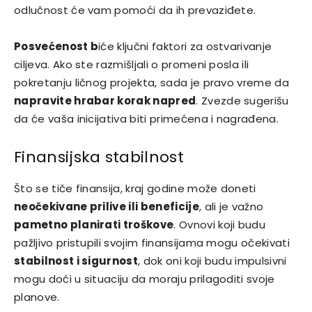
odlučnost će vam pomoći da ih prevaziđete.
Posvećenost b
iće ključni faktori za ostvarivanje
ciljeva. Ako ste razmišljali o promeni posla ili
pokretanju ličnog projekta, sada je pravo vreme da
napravite hrabar korak napred
. Zvezde sugerišu
da će vaša inicijativa biti primećena i nagrađena.
Finansijska stabilnost
Što se tiče finansija, kraj godine može doneti
neočekivane prilive ili beneficije
, ali je važno
pametno planirati troškove
. Ovnovi koji budu
pažljivo pristupili svojim finansijama mogu očekivati
stabilnost i sigurnost
, dok oni koji budu impulsivni
mogu doći u situaciju da moraju prilagoditi svoje
planove.