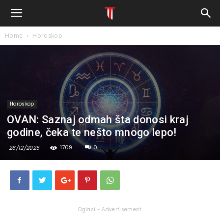
Home
Horoskop
Horoskop
OVAN: Saznaj odmah šta donosi kraj
godine, čeka te nešto mnogo lepo!
1709
0
26/12/2025
Oglasi - Advertisement