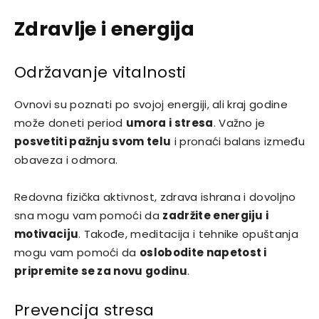
Zdravlje i energija
Održavanje vitalnosti
Ovnovi su poznati po svojoj energiji, ali kraj godine
može doneti period
umora i stresa
. Važno je
posvetiti pažnju svom telu
i pronaći balans između
obaveza i odmora.
Redovna fizička aktivnost, zdrava ishrana i dovoljno
sna mogu vam pomoći da
zadržite energiju i
motivaciju
. Takođe, meditacija i tehnike opuštanja
mogu vam pomoći da
oslobodite napetost i
pripremite se za novu godinu
.
Prevencija stresa