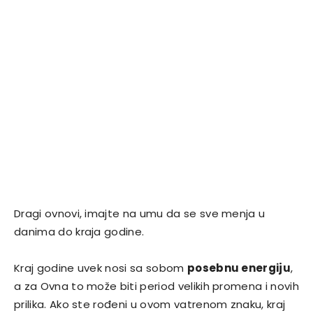
Dragi ovnovi, imajte na umu da se sve menja u
danima do kraja godine.
Kraj godine uvek nosi sa sobom
posebnu energiju
,
a za Ovna to može biti period velikih promena i novih
prilika. Ako ste rođeni u ovom vatrenom znaku, kraj