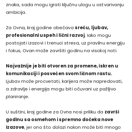
znaka, sada mogu igrati ključnu ulogu u ostvarivanju
ambicija.
Za Ovna, kraj godine obećava
sreću, ljubav,
profesionalni uspeh i lični razvoj
. Iako mogu
postojati izazovi i trenuci stresa, uz pravilnu energiju
i fokus, Ovan može završiti godinu na visokoj noti.
Najvažnije je biti otvoren za promene, iskren u
komunikaciji i posvećen svom ličnom rastu.
Ljubav može procvetati, karijera može napredovati,
a zdravlje i energija mogu biti očuvani uz pažljivo
planiranje.
U suštini, kraj godine za Ovna nosi priliku da
završi
godinu sa osmehom i spremno dočeka nove
izazove
, jer ono što dolazi nakon može biti mnogo