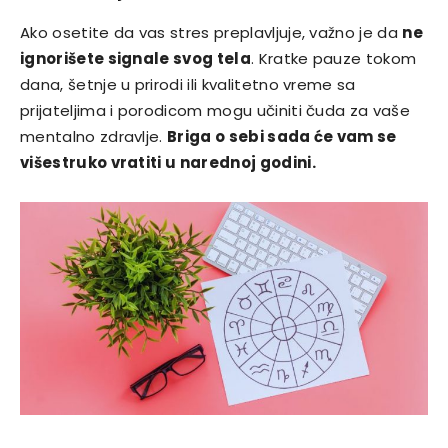
Ako osetite da vas stres preplavljuje, važno je da
ne
ignorišete signale svog tela
. Kratke pauze tokom
dana, šetnje u prirodi ili kvalitetno vreme sa
prijateljima i porodicom mogu učiniti čuda za vaše
mentalno zdravlje.
Briga o sebi sada će vam se
višestruko vratiti u narednoj godini.