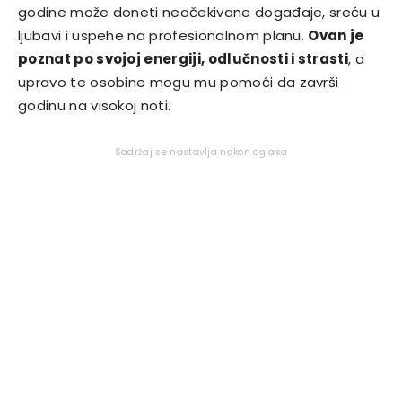
godine može doneti neočekivane događaje, sreću u
ljubavi i uspehe na profesionalnom planu.
Ovan je
poznat po svojoj energiji, odlučnosti i strasti
, a
upravo te osobine mogu mu pomoći da završi
godinu na visokoj noti.
Sadržaj se nastavlja nakon oglasa