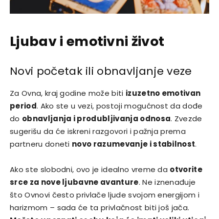
Ljubav i emotivni život
Novi početak ili obnavljanje veze
Za Ovna, kraj godine može biti
izuzetno emotivan
period
. Ako ste u vezi, postoji mogućnost da dođe
do
obnavljanja i produbljivanja odnosa
. Zvezde
sugerišu da će iskreni razgovori i pažnja prema
partneru doneti
novo razumevanje i stabilnost
.
Ako ste slobodni, ovo je idealno vreme da
otvorite
srce za nove ljubavne avanture
. Ne iznenađuje
što Ovnovi često privlače ljude svojom energijom i
harizmom – sada će ta privlačnost biti još jača.