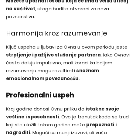
Možete upoznati osobu koja će imati veliki uticaj
na vaš život
, stoga budite otvoreni za nova
poznanstva.
Harmonija kroz razumevanje
Ključ uspeha u ljubavi za Ovna u ovom periodu jeste
strpljenje i pažljivo slušanje partnera
. Iako Ovnovi
često deluju impulzivno, mali koraci ka boljem
razumevanju mogu rezultirati
snažnom
emocionalnom povezanošću
.
Profesionalni uspeh
Kraj godine donosi Ovnu priliku da
istakne svoje
veštine i sposobnosti
. Ovo je trenutak kada se trud
koji ste uložili tokom godine može
prepoznati i
nagraditi
. Mogući su manji izazovi, ali vaša