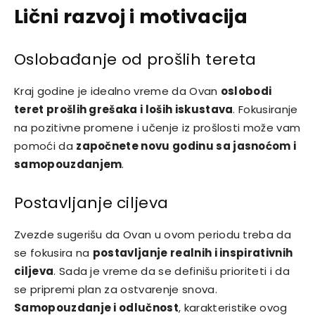
Lični razvoj i motivacija
Oslobađanje od prošlih tereta
Kraj godine je idealno vreme da Ovan
oslobodi
teret prošlih grešaka i loših iskustava
. Fokusiranje
na pozitivne promene i učenje iz prošlosti može vam
pomoći da
započnete novu godinu sa jasnoćom i
samopouzdanjem
.
Postavljanje ciljeva
Zvezde sugerišu da Ovan u ovom periodu treba da
se fokusira na
postavljanje realnih i inspirativnih
ciljeva
. Sada je vreme da se definišu prioriteti i da
se pripremi plan za ostvarenje snova.
Samopouzdanje i odlučnost
, karakteristike ovog