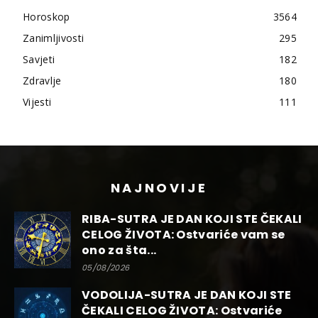
Horoskop
3564
Zanimljivosti
295
Savjeti
182
Zdravlje
180
Vijesti
111
NAJNOVIJE
RIBA-SUTRA JE DAN KOJI STE ČEKALI
CELOG ŽIVOTA: Ostvariće vam se
ono za šta...
05/08/2026
VODOLIJA-SUTRA JE DAN KOJI STE
ČEKALI CELOG ŽIVOTA: Ostvariće