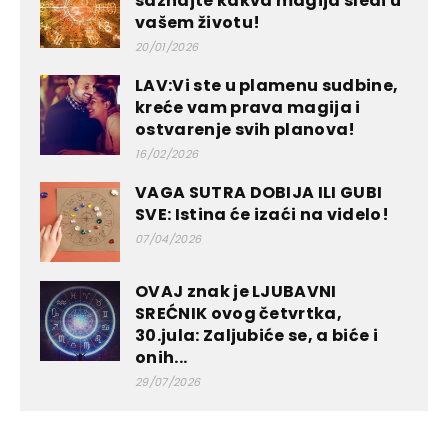
saznajte kakva magija sledi u
vašem životu!
20/01/2026
LAV:Vi ste u plamenu sudbine,
kreće vam prava magija i
ostvarenje svih planova!
16/02/2026
VAGA SUTRA DOBIJA ILI GUBI
SVE: Istina će izaći na videlo!
07/04/2026
OVAJ znak je LJUBAVNI
SREĆNIK ovog četvrtka,
30.jula: Zaljubiće se, a biće i
onih...
29/07/2026