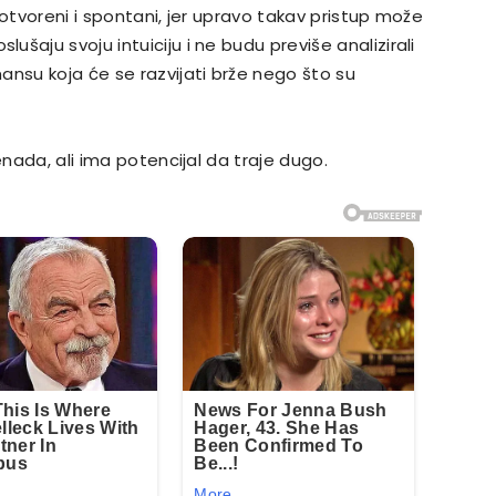
 otvoreni i spontani, jer upravo takav pristup može
oslušaju svoju intuiciju i ne budu previše analizirali
ansu koja će se razvijati brže nego što su
enada, ali ima potencijal da traje dugo.