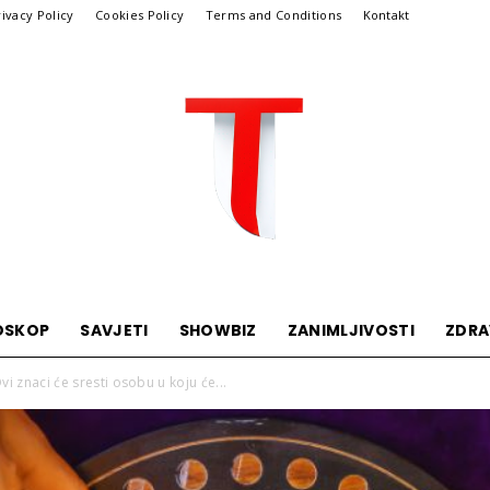
rivacy Policy
Cookies Policy
Terms and Conditions
Kontakt
OSKOP
SAVJETI
SHOWBIZ
ZANIMLJIVOSTI
ZDRA
Telegraf
 znaci će sresti osobu u koju će...