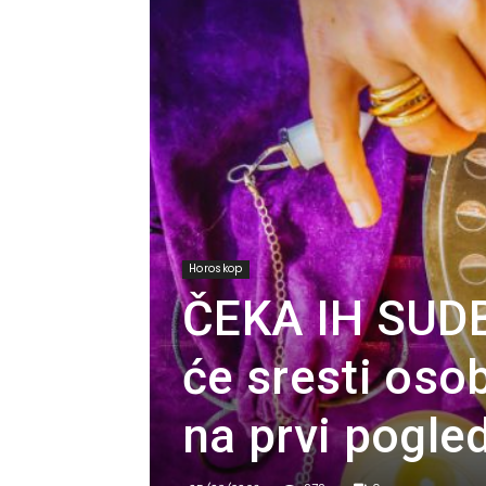
Horoskop
ČEKA IH SUDB
će sresti osob
na prvi pogled