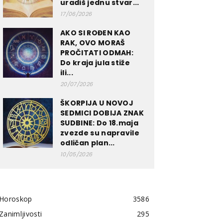
uradiš jednu stvar...
17/06/2026
AKO SI ROĐEN KAO
RAK, OVO MORAŠ
PROČITATI ODMAH:
Do kraja jula stiže
ili...
20/07/2026
ŠKORPIJA U NOVOJ
SEDMICI DOBIJA ZNAK
SUDBINE: Do 18.maja
zvezde su napravile
odličan plan...
10/05/2026
Horoskop
3586
Zanimljivosti
295