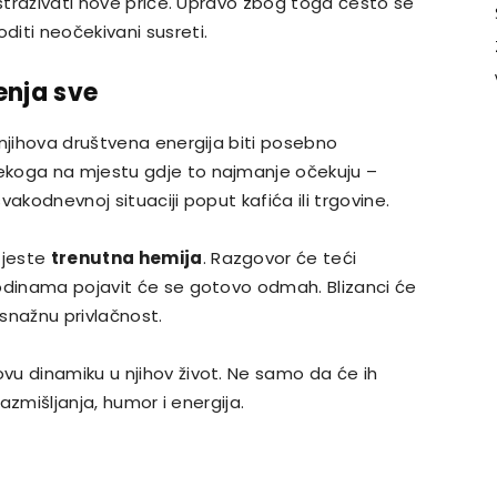
istraživati nove priče. Upravo zbog toga često se
iti neočekivani susreti.
enja sve
 njihova društvena energija biti posebno
ekoga na mjestu gdje to najmanje očekuju –
akodnevnoj situaciji poput kafića ili trgovine.
 jeste
trenutna hemija
. Razgovor će teći
godinama pojavit će se gotovo odmah. Blizanci će
 snažnu privlačnost.
u dinamiku u njihov život. Ne samo da će ih
 razmišljanja, humor i energija.