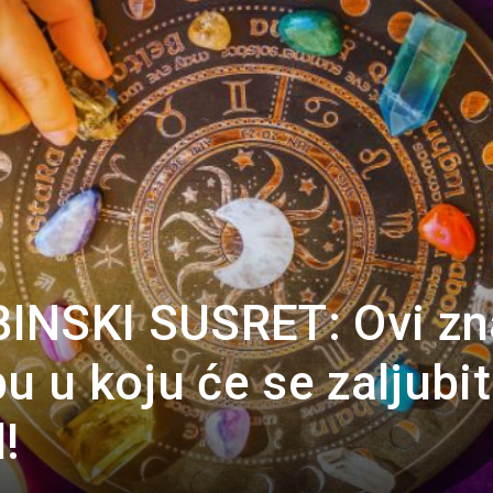
Portal
INSKI SUSRET: Ovi zn
u u koju će se zaljubit
!