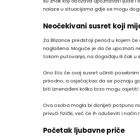
su znak koji obožava upoznavati ljude i 
nalaze u situacijama gdje se mogu dogod
Neočekivani susret koji mij
Za Blizance predstoji period u kojem će
naglašena. Moguće je da će upoznati n
tokom putovanja, na događaju ili čak u sv
Ono što će ovaj susret učiniti posebnim
prirodno, a osjećaj kao da se poznaju 
biti iznenađeni koliko brzo mogu osjetiti
Ova osoba mogla bi donijeti potpuno nov
privući fizički, već će ih oduševiti i način
Početak ljubavne priče