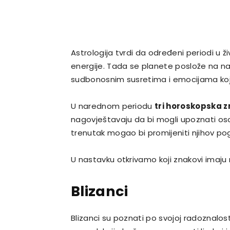
Astrologija tvrdi da određeni periodi u
energije. Tada se planete poslože na na
sudbonosnim susretima i emocijama koje
U narednom periodu
tri horoskopska 
nagovještavaju da bi mogli upoznati osob
trenutak mogao bi promijeniti njihov pogl
U nastavku otkrivamo koji znakovi imaj
Blizanci
Blizanci su poznati po svojoj radoznalosti