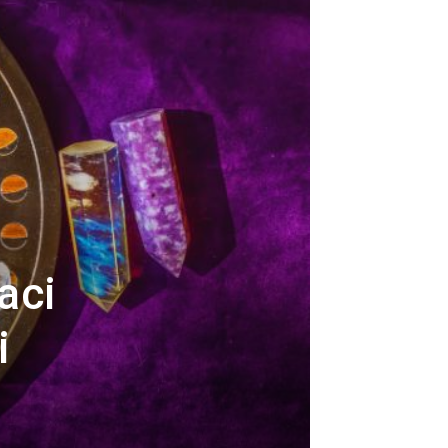
aci
i