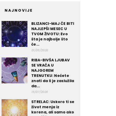
NAJNOVIJE
BLIZANCI-MAJ ĆE BITI
NAJLEPŠI MESEC U
TVOM ŽIVOTU: Evo
šta je najbolje što
će...
01/05/2026
RIBA-BIVŠA LJUBAV
SE VRAĆA U
NAJGOREM
TRENUTKU: Nećete
znati da li je zaslužila
da...
15/07/2026
STRELAC: Uskoro ti se
život menja iz
korena, ali samo ako