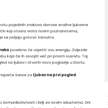
 životu pojedinih znakova donose snažne ljubavne
čin koji otvara vrata novim poznanstvima,
 se javljaju gotovo trenutno.
znaka
posebno će osjetiti ovu energiju. Zvijezde
u koja će ih osvojiti već pri prvom susretu. Taj
ed na ljubav i otvoriti novo poglavlje u životu.
u najveće šanse za
ljubav na prvi pogled
.
, komunikativnosti i želji za novim iskustvima. Oni