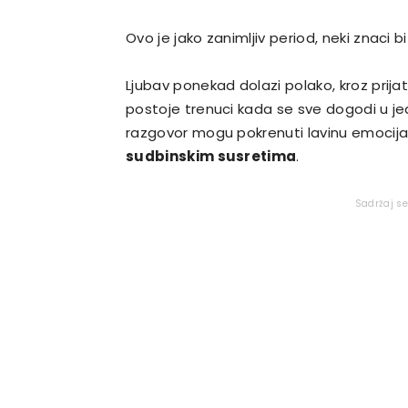
Ovo je jako zanimljiv period, neki znaci bi
Ljubav ponekad dolazi polako, kroz prija
postoje trenuci kada se sve dogodi u jed
razgovor mogu pokrenuti lavinu emocija.
sudbinskim susretima
.
Sadržaj s