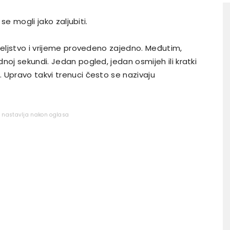
 se mogli jako zaljubiti.
teljstvo i vrijeme provedeno zajedno. Međutim,
noj sekundi. Jedan pogled, jedan osmijeh ili kratki
 Upravo takvi trenuci često se nazivaju
e nastavlja nakon oglasa