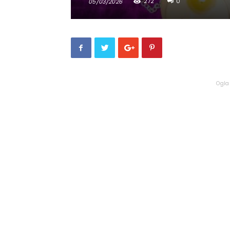
272
0
05/03/2026
Ogla