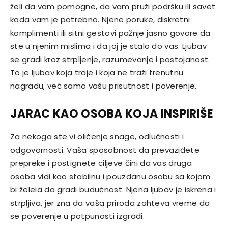
želi da vam pomogne, da vam pruži podršku ili savet
kada vam je potrebno. Njene poruke, diskretni
komplimenti ili sitni gestovi pažnje jasno govore da
ste u njenim mislima i da joj je stalo do vas. Ljubav
se gradi kroz strpljenje, razumevanje i postojanost.
To je ljubav koja traje i koja ne traži trenutnu
nagradu, već samo vašu prisutnost i poverenje.
JARAC KAO OSOBA KOJA INSPIRIŠE
Za nekoga ste vi oličenje snage, odlučnosti i
odgovornosti. Vaša sposobnost da prevaziđete
prepreke i postignete ciljeve čini da vas druga
osoba vidi kao stabilnu i pouzdanu osobu sa kojom
bi želela da gradi budućnost. Njena ljubav je iskrena i
strpljiva, jer zna da vaša priroda zahteva vreme da
se poverenje u potpunosti izgradi.