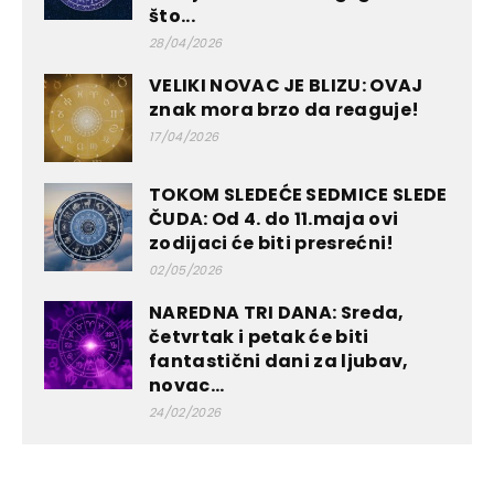
što...
28/04/2026
VELIKI NOVAC JE BLIZU: OVAJ
znak mora brzo da reaguje!
17/04/2026
TOKOM SLEDEĆE SEDMICE SLEDE
ČUDA: Od 4. do 11.maja ovi
zodijaci će biti presrećni!
02/05/2026
NAREDNA TRI DANA: Sreda,
četvrtak i petak će biti
fantastični dani za ljubav,
novac...
24/02/2026