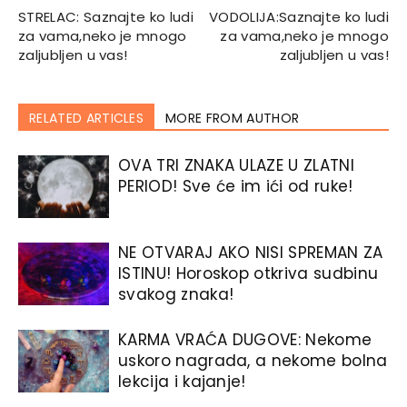
STRELAC: Saznajte ko ludi
VODOLIJA:Saznajte ko ludi
za vama,neko je mnogo
za vama,neko je mnogo
zaljubljen u vas!
zaljubljen u vas!
RELATED ARTICLES
MORE FROM AUTHOR
OVA TRI ZNAKA ULAZE U ZLATNI
PERIOD! Sve će im ići od ruke!
NE OTVARAJ AKO NISI SPREMAN ZA
ISTINU! Horoskop otkriva sudbinu
svakog znaka!
KARMA VRAĆA DUGOVE: Nekome
uskoro nagrada, a nekome bolna
lekcija i kajanje!