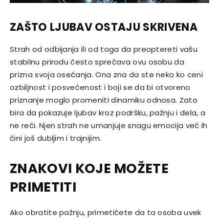
ZAŠTO LJUBAV OSTAJU SKRIVENA
Strah od odbijanja ili od toga da preoptereti vašu
stabilnu prirodu često sprečava ovu osobu da
prizna svoja osećanja. Ona zna da ste neko ko ceni
ozbiljnost i posvećenost i boji se da bi otvoreno
priznanje moglo promeniti dinamiku odnosa. Zato
bira da pokazuje ljubav kroz podršku, pažnju i dela, a
ne reči. Njen strah ne umanjuje snagu emocija već ih
čini još dubljim i trajnijim.
ZNAKOVI KOJE MOŽETE
PRIMETITI
Ako obratite pažnju, primetićete da ta osoba uvek