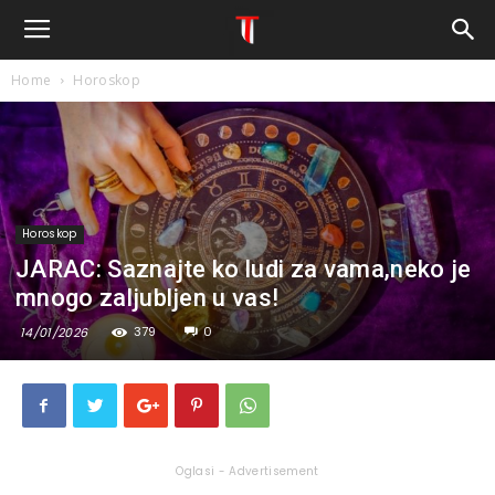
Home
Horoskop
Horoskop
JARAC: Saznajte ko ludi za vama,neko je
mnogo zaljubljen u vas!
379
0
14/01/2026
Oglasi - Advertisement