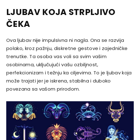
LJUBAV KOJA STRPLJIVO
ČEKA
Ova ljubav nije impulsivna ni nagla. Ona se razvija
polako, kroz pažnju, diskretne gestove i zajedničke
trenutke. Ta osoba vas voli sa svim vašim
osobinama, uključujući vašu ozbiljnost,
perfekcionizam i težnju ka ciljevima. To je ljubav koja
može trajati jer je iskrena, stabilna i duboko
povezana sa vašom prirodom.