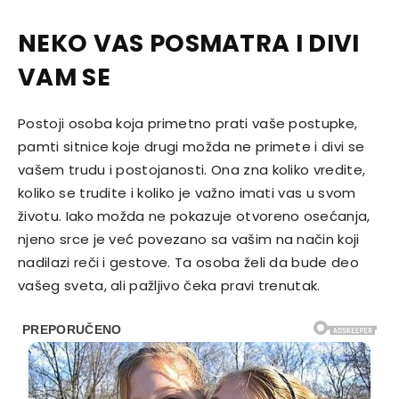
NEKO VAS POSMATRA I DIVI
VAM SE
Postoji osoba koja primetno prati vaše postupke,
pamti sitnice koje drugi možda ne primete i divi se
vašem trudu i postojanosti. Ona zna koliko vredite,
koliko se trudite i koliko je važno imati vas u svom
životu. Iako možda ne pokazuje otvoreno osećanja,
njeno srce je već povezano sa vašim na način koji
nadilazi reči i gestove. Ta osoba želi da bude deo
vašeg sveta, ali pažljivo čeka pravi trenutak.