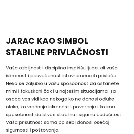
JARAC KAO SIMBOL
STABILNE PRIVLAČNOSTI
Vaša ozbiljnost i disciplina inspirišu ljude, ali vaša
iskrenost i posvećenost istovremeno ih privlače.
Neko se zaljubio u vašu sposobnost da ostanete
mirni i fokusirani čak i u najtežim situacijama. Ta
osoba vas vidi kao nekoga ko ne donosi odluke
olako, ko vrednuje iskrenost i poverenje i ko ima
sposobnost da stvori stabilnu i sigurnu budućnost.
Vaša prisutnost sama po sebi donosi osećaj
sigurnosti i poštovanja.