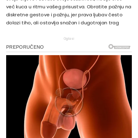
već kuca u ritmu vašeg prisustva. Obratite pažnju na
diskretne gestove i pažnju, jer prava ljubav često
dolazi tiho, ali ostavlja snažan i dugotrajan trag
Oglasi