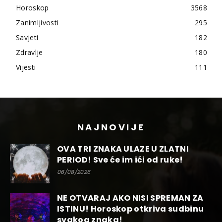
Horoskop
3568
Zanimljivosti
295
Savjeti
182
Zdravlje
180
Vijesti
111
NAJNOVIJE
OVA TRI ZNAKA ULAZE U ZLATNI
PERIOD! Sve će im ići od ruke!
06/08/2026
NE OTVARAJ AKO NISI SPREMAN ZA
ISTINU! Horoskop otkriva sudbinu
svakog znaka!