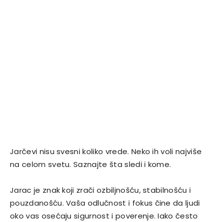
Jarčevi nisu svesni koliko vrede. Neko ih voli najviše
na celom svetu. Saznajte šta sledi i kome.
Jarac je znak koji zrači ozbiljnošću, stabilnošću i
pouzdanošću. Vaša odlučnost i fokus čine da ljudi
oko vas osećaju sigurnost i poverenje. Iako često