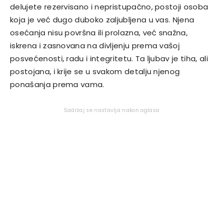
delujete rezervisano i nepristupačno, postoji osoba
koja je već dugo duboko zaljubljena u vas. Njena
osećanja nisu površna ili prolazna, već snažna,
iskrena i zasnovana na divljenju prema vašoj
posvećenosti, radu i integritetu. Ta ljubav je tiha, ali
postojana, i krije se u svakom detalju njenog
ponašanja prema vama.
Sadržaj se nastavlja nakon oglasa