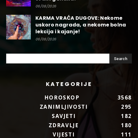
06/08/2026
KARMA VRAĆA DUGOVE: Nekome
uskoro nagrada, a nekome bolna
lekcija i kajanje!
06/08/2026
KATEGORIJE
HOROSKOP
3568
ZANIMLJIVOSTI
295
SAVJETI
182
ZDRAVLJE
180
VIJESTI
111