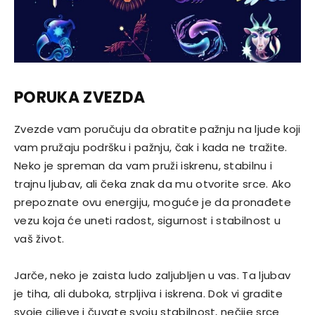
PORUKA ZVEZDA
Zvezde vam poručuju da obratite pažnju na ljude koji
vam pružaju podršku i pažnju, čak i kada ne tražite.
Neko je spreman da vam pruži iskrenu, stabilnu i
trajnu ljubav, ali čeka znak da mu otvorite srce. Ako
prepoznate ovu energiju, moguće je da pronađete
vezu koja će uneti radost, sigurnost i stabilnost u
vaš život.
Jarče, neko je zaista ludo zaljubljen u vas. Ta ljubav
je tiha, ali duboka, strpljiva i iskrena. Dok vi gradite
svoje ciljeve i čuvate svoju stabilnost, nečije srce