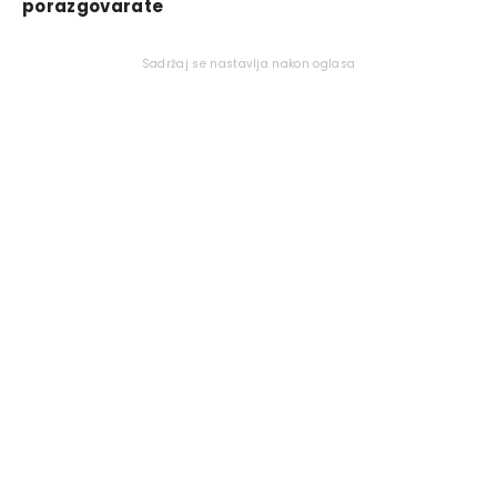
porazgovarate
Sadržaj se nastavlja nakon oglasa