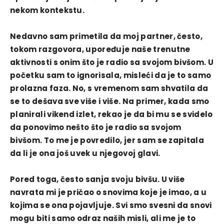
nekom kontekstu.
Nedavno sam primetila da moj partner, često,
tokom razgovora, upoređuje naše trenutne
aktivnosti s onim što je radio sa svojom bivšom. U
početku sam to ignorisala, misleći da je to samo
prolazna faza. No, s vremenom sam shvatila da
se to dešava sve više i više. Na primer, kada smo
planirali vikend izlet, rekao je da bi mu se svidelo
da ponovimo nešto što je radio sa svojom
bivšom. To me je povredilo, jer sam se zapitala
da li je ona još uvek u njegovoj glavi.
Pored toga, često sanja svoju bivšu. U više
navrata mi je pričao o snovima koje je imao, a u
kojima se ona pojavljuje. Svi smo svesni da snovi
mogu biti samo odraz naših misli, ali me je to