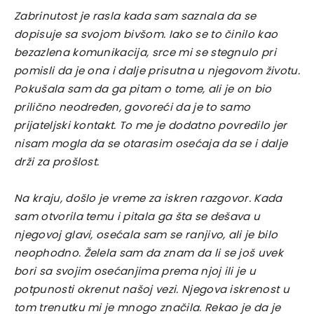
Zabrinutost je rasla kada sam saznala da se
dopisuje sa svojom bivšom. Iako se to činilo kao
bezazlena komunikacija, srce mi se stegnulo pri
pomisli da je ona i dalje prisutna u njegovom životu.
Pokušala sam da ga pitam o tome, ali je on bio
prilično neodređen, govoreći da je to samo
prijateljski kontakt. To me je dodatno povredilo jer
nisam mogla da se otarasim osećaja da se i dalje
drži za prošlost.
Na kraju, došlo je vreme za iskren razgovor. Kada
sam otvorila temu i pitala ga šta se dešava u
njegovoj glavi, osećala sam se ranjivo, ali je bilo
neophodno. Želela sam da znam da li se još uvek
bori sa svojim osećanjima prema njoj ili je u
potpunosti okrenut našoj vezi. Njegova iskrenost u
tom trenutku mi je mnogo značila. Rekao je da je