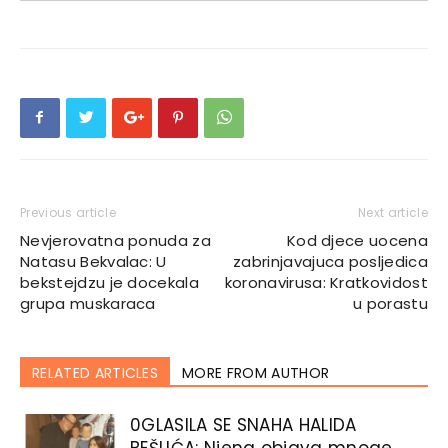
Previous article
Next article
Nevjerovatna ponuda za
Kod djece uocena
Natasu Bekvalac: U
zabrinjavajuca posljedica
bekstejdzu je docekala
koronavirusa: Kratkovidost
grupa muskaraca
u porastu
RELATED ARTICLES
MORE FROM AUTHOR
0GLASlLA SE SNAHA HALlDA
BEŠLlĆA: Njena objava mnoge