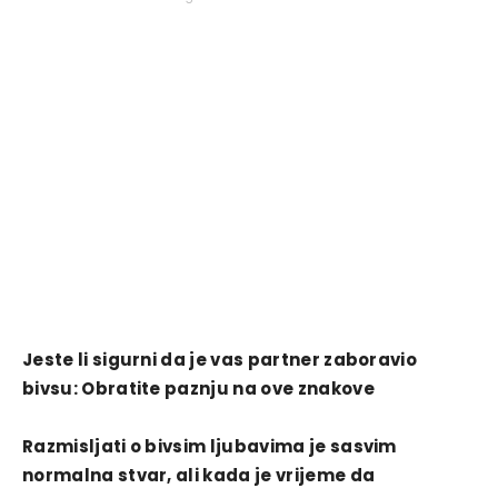
Jeste li sigurni da je vas partner zaboravio
bivsu: Obratite paznju na ove znakove
Razmisljati o bivsim ljubavima je sasvim
normalna stvar, ali kada je vrijeme da