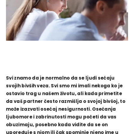
Svi znamo da je normalno da se ljudi sećaju
svojih bivših veza. Svi smo mi imali nekoga ko je
ostavio trag u našem životu, ali kada primetite
da vaš partner često razmišlja o svojoj bivšoj, to
može izazvati osećaj nesigurnosti. Osećanja
ljubomore i zabrinutosti mogu početi da vas
obuzimaju, posebno kada vidite da se on
upoređuje s njom ili čak spominje njeno ime u