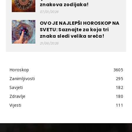
znakova zodijaka!
07/01/2026
OVO JE NAJLEPŠI HOROSKOP NA
SVETU: Saznajte za koja tri
znaka sledi velika sreća!
21/06/2026
Horoskop
3605
Zanimljivosti
295
Savjeti
182
Zdravlje
180
Vijesti
111