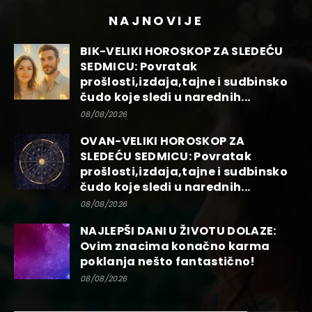
NAJNOVIJE
BIK-VELIKI HOROSKOP ZA SLEDEĆU
SEDMICU: Povratak
prošlosti,izdaja,tajne i sudbinsko
čudo koje sledi u narednih...
08/08/2026
OVAN-VELIKI HOROSKOP ZA
SLEDEĆU SEDMICU: Povratak
prošlosti,izdaja,tajne i sudbinsko
čudo koje sledi u narednih...
08/08/2026
NAJLEPŠI DANI U ŽIVOTU DOLAZE:
Ovim znacima konačno karma
poklanja nešto fantastično!
08/08/2026