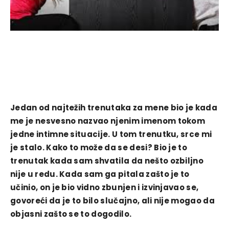
Jedan od najtežih trenutaka za mene bio je kada
me je nesvesno nazvao njenim imenom tokom
jedne intimne situacije. U tom trenutku, srce mi
je stalo. Kako to može da se desi? Bio je to
trenutak kada sam shvatila da nešto ozbiljno
nije u redu. Kada sam ga pitala zašto je to
učinio, on je bio vidno zbunjen i izvinjavao se,
govoreći da je to bilo slučajno, ali nije mogao da
objasni zašto se to dogodilo.