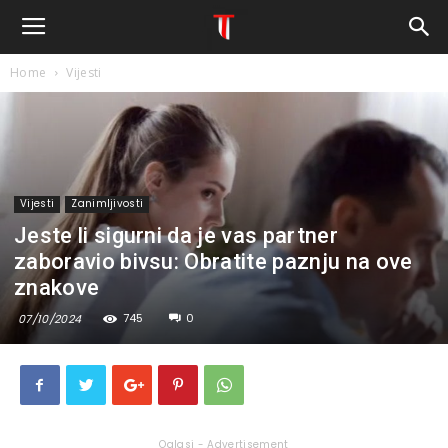
Home
Vijesti
Vijesti
Zanimljivosti
Jeste li sigurni da je vas partner
zaboravio bivsu: Obratite paznju na ove
znakove
745
0
07/10/2024
Oglasi - Advertisement