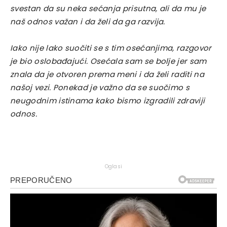
svestan da su neka sećanja prisutna, ali da mu je
naš odnos važan i da želi da ga razvija.
Iako nije lako suočiti se s tim osećanjima, razgovor
je bio oslobađajući. Osećala sam se bolje jer sam
znala da je otvoren prema meni i da želi raditi na
našoj vezi. Ponekad je važno da se suočimo s
neugodnim istinama kako bismo izgradili zdraviji
odnos.
Oglasi