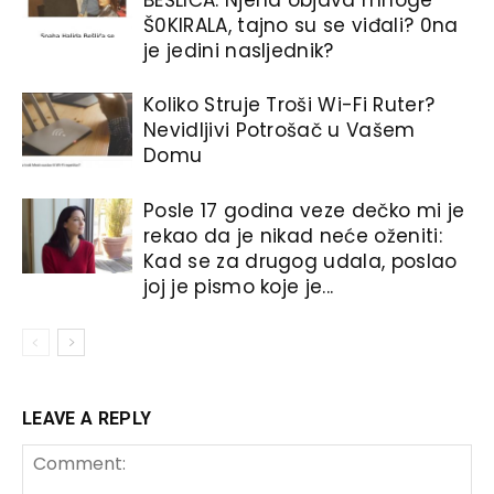
Š0KIRALA, tajno su se viđali? 0na
je jedini nasljednik?
Koliko Struje Troši Wi-Fi Ruter?
Nevidljivi Potrošač u Vašem
Domu
Posle 17 godina veze dečko mi je
rekao da je nikad neće oženiti:
Kad se za drugog udala, poslao
joj je pismo koje je...
LEAVE A REPLY