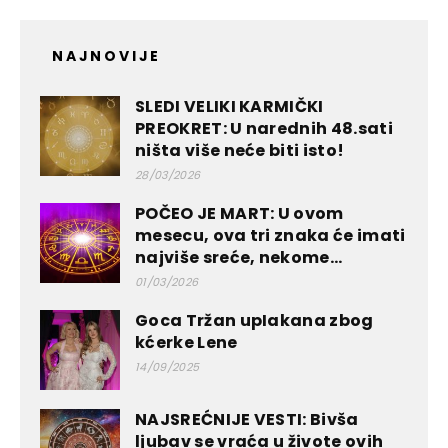
NAJNOVIJE
SLEDI VELIKI KARMIČKI
PREOKRET: U narednih 48.sati
ništa više neće biti isto!
28/03/2026
POČEO JE MART: U ovom
mesecu, ova tri znaka će imati
najviše sreće, nekome...
01/03/2026
Goca Tržan upIakana zbog
kćerke Lene
14/09/2025
NAJSREĆNIJE VESTI: Bivša
ljubav se vraća u živote ovih