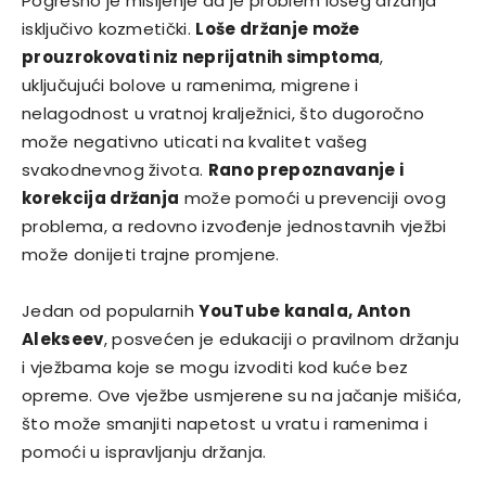
Pogrešno je mišljenje da je problem lošeg držanja
isključivo kozmetički.
Loše držanje može
prouzrokovati niz neprijatnih simptoma
,
uključujući bolove u ramenima, migrene i
nelagodnost u vratnoj kralježnici, što dugoročno
može negativno uticati na kvalitet vašeg
svakodnevnog života.
Rano prepoznavanje i
korekcija držanja
može pomoći u prevenciji ovog
problema, a redovno izvođenje jednostavnih vježbi
može donijeti trajne promjene.
Jedan od popularnih
YouTube kanala, Anton
Alekseev
, posvećen je edukaciji o pravilnom držanju
i vježbama koje se mogu izvoditi kod kuće bez
opreme. Ove vježbe usmjerene su na jačanje mišića,
što može smanjiti napetost u vratu i ramenima i
pomoći u ispravljanju držanja.