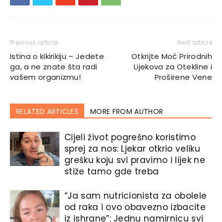
Previous article
Next article
Istina o kikirikiju – Jedete
Otkrijte Moć Prirodnih
ga, a ne znate šta radi
Lijekova za Otekline i
vašem organizmu!
Proširene Vene
RELATED ARTICLES
MORE FROM AUTHOR
Cijeli život pogrešno koristimo
sprej za nos: Ljekar otkrio veliku
grešku koju svi pravimo i lijek ne
stiže tamo gde treba
“Ja sam nutricionista za obolele
od raka i ovo obavezno izbacite
iz ishrane”: Jednu namirnicu svi