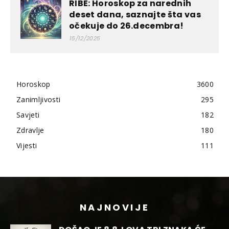
RIBE: Horoskop za narednih
deset dana, saznajte šta vas
očekuje do 26.decembra!
15/12/2025
Horoskop
3600
Zanimljivosti
295
Savjeti
182
Zdravlje
180
Vijesti
111
NAJNOVIJE