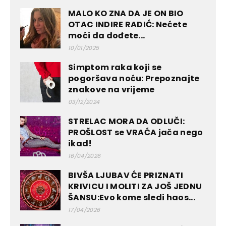
MALO KO ZNA DA JE ON BIO
OTAC INDIRE RADIĆ: Nećete
moći da dođete...
10/01/2025
Simptom raka koji se
pogoršava noću: Prepoznajte
znakove na vrijeme
03/12/2024
STRELAC MORA DA ODLUČI:
PROŠLOST se VRAĆA jača nego
ikad!
16/04/2026
BIVŠA LJUBAV ĆE PRIZNATI
KRIVICU I MOLITI ZA JOŠ JEDNU
ŠANSU:Evo kome sledi haos...
17/04/2026