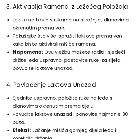
3. Aktivacija Ramena iz Ležećeg Položaja
Lezite na trbuh s rukama na stražnjici, dlanovima
okrenutim prema van.
Pokušajte što više ispružiti laktove prema van
kako biste aktivirali mišiće ramena.
Napomena:
Ovu vježbu možete raditi i sjedeći –
držite leđa uspravno, postavite ruke iza tijela i
povucite laktove unazad.
4. Povlačenje Laktova Unazad
Sjednite uspravno, položite ruke na leđa s
dlanovima okrenutim prema tijelu.
Povucite laktove unazad i ponovite najmanje 30
puta.
Efekat:
Jačanje mišića gornjeg dijela leđa i
korekcija držanja.