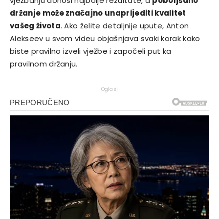
vježbanju donosi najbolje rezultate, a
poboljšano
držanje može značajno unaprijediti kvalitet
vašeg života
. Ako želite detaljnije upute, Anton
Alekseev u svom videu objašnjava svaki korak kako
biste pravilno izveli vježbe i započeli put ka
pravilnom držanju.
Oglasi