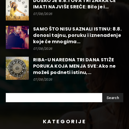
DOŠAO JE 8.8. I OVA TRI ZNAKA ĆE
IMATI NAJVIŠE SREĆE: Bilo je i...
07/08/2026
SAMO ŠTO NISU SAZNALI ISTINU: 8.8.
donosi tajnu, poruku i iznenađenje
koje će mnogima...
07/08/2026
RIBA-U NAREDNA TRI DANA STIŽE
PORUKA KOJA MENJA SVE: Ako ne
možeš podneti istinu,...
07/08/2026
KATEGORIJE