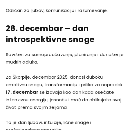
Odličan za ljubav, komunikaciju i razumevanje.
28. decembar – dan
introspektivne snage
Savršen za samoproučavanje, planiranje i donošenje
mudrih odluka.
Za Škorpije, decembar 2025. donosi duboku
emotivnu snagu, transformaciju i prilike za napredak.
17. decembar
se izdvaja kao dan kada osećate
intenzivnu energiju, jasnoću i moć da oblikujete svoj
život prema svojim željama.
To je dan ljubavi, intuicije, lične snage i
profesionalnog napretka.