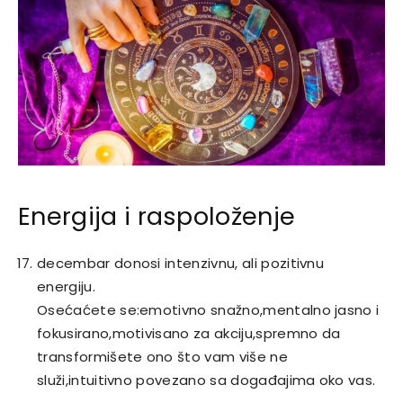
Energija i raspoloženje
decembar donosi intenzivnu, ali pozitivnu
energiju.
Osećaćete se:emotivno snažno,mentalno jasno i
fokusirano,motivisano za akciju,spremno da
transformišete ono što vam više ne
služi,intuitivno povezano sa događajima oko vas.