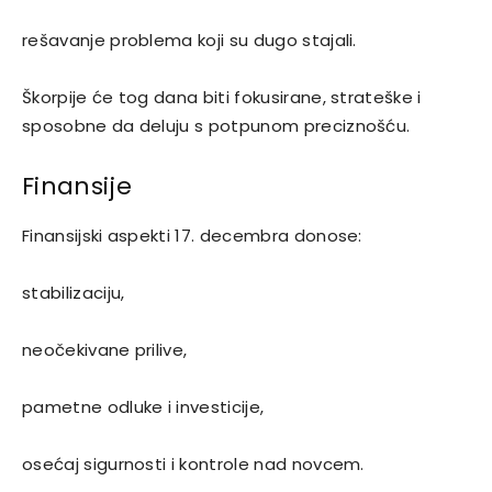
rešavanje problema koji su dugo stajali.
Škorpije će tog dana biti fokusirane, strateške i
sposobne da deluju s potpunom preciznošću.
Finansije
Finansijski aspekti 17. decembra donose:
stabilizaciju,
neočekivane prilive,
pametne odluke i investicije,
osećaj sigurnosti i kontrole nad novcem.