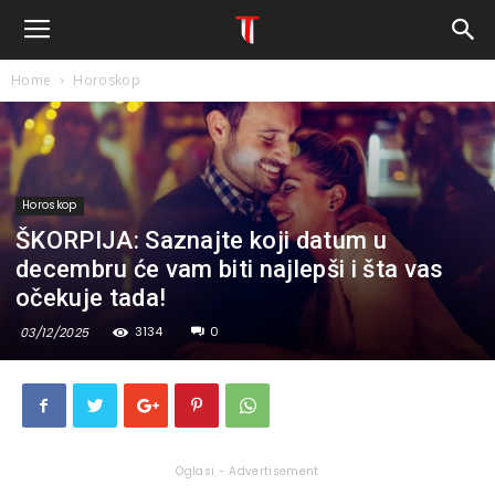
Home
Horoskop
Horoskop
ŠKORPIJA: Saznajte koji datum u
decembru će vam biti najlepši i šta vas
očekuje tada!
3134
0
03/12/2025
Oglasi - Advertisement