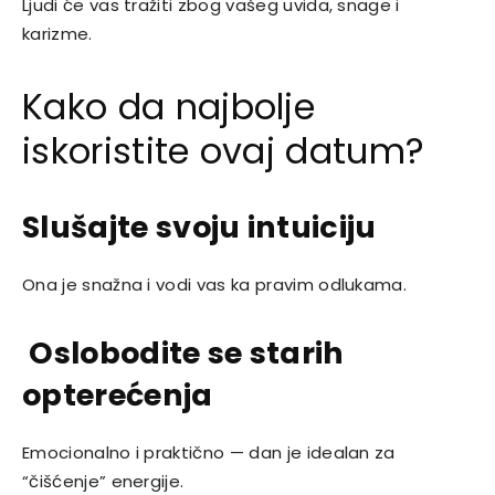
Ljudi će vas tražiti zbog vašeg uvida, snage i
karizme.
Kako da najbolje
iskoristite ovaj datum?
Slušajte svoju intuiciju
Ona je snažna i vodi vas ka pravim odlukama.
Oslobodite se starih
opterećenja
Emocionalno i praktično — dan je idealan za
“čišćenje” energije.