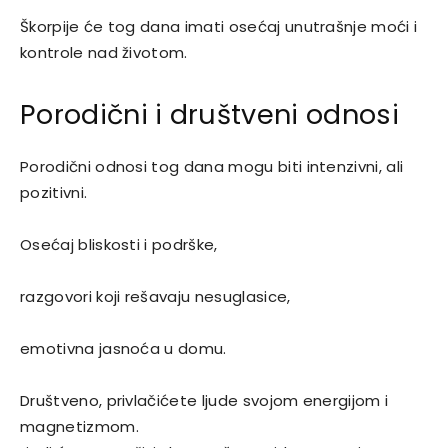
Škorpije će tog dana imati osećaj unutrašnje moći i
kontrole nad životom.
Porodični i društveni odnosi
Porodični odnosi tog dana mogu biti intenzivni, ali
pozitivni.
Osećaj bliskosti i podrške,
razgovori koji rešavaju nesuglasice,
emotivna jasnoća u domu.
Društveno, privlačićete ljude svojom energijom i
magnetizmom.