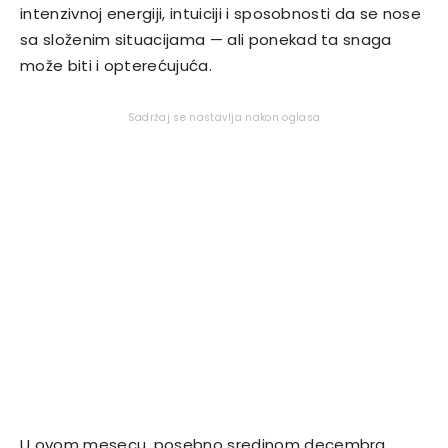
intenzivnoj energiji, intuiciji i sposobnosti da se nose
sa složenim situacijama — ali ponekad ta snaga
može biti i opterećujuća.
Sadržaj se nastavlja nakon oglasa
U ovom mesecu, posebno sredinom decembra,