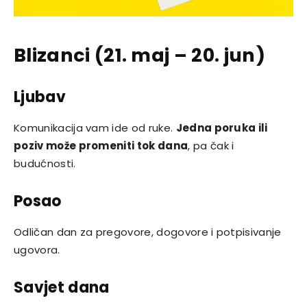
Blizanci (21. maj – 20. jun)
Ljubav
Komunikacija vam ide od ruke.
Jedna poruka ili
poziv može promeniti tok dana
, pa čak i
budućnosti.
Posao
Odličan dan za pregovore, dogovore i potpisivanje
ugovora.
Savjet dana