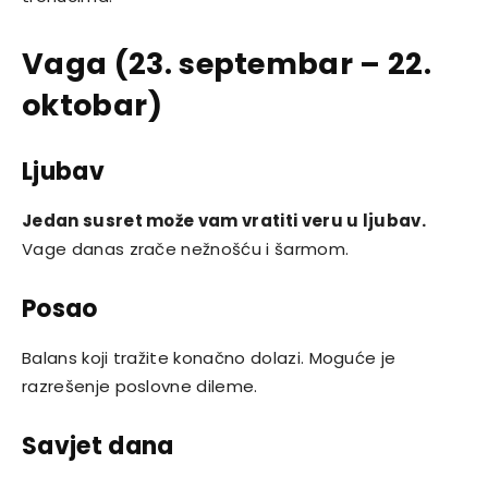
Vaga (23. septembar – 22.
oktobar)
Ljubav
Jedan susret može vam vratiti veru u ljubav.
Vage danas zrače nežnošću i šarmom.
Posao
Balans koji tražite konačno dolazi. Moguće je
razrešenje poslovne dileme.
Savjet dana