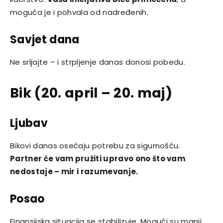
moguća je i pohvala od nadređenih.
Savjet dana
Ne srljajte – i strpljenje danas donosi pobedu.
Bik (20. april – 20. maj)
Ljubav
Bikovi danas osećaju potrebu za sigurnošću.
Partner će vam pružiti upravo ono što vam
nedostaje – mir i razumevanje.
Posao
Finansijska situacija se stabilizuje. Mogući su manji,