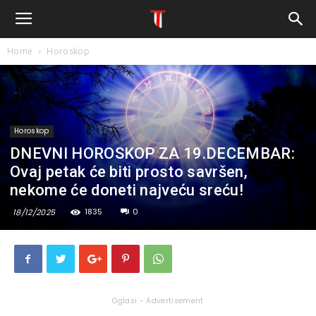
Home
Horoskop
Horoskop
DNEVNI HOROSKOP ZA 19.DECEMBAR:
Ovaj petak će biti prosto savršen,
nekome će doneti najveću sreću!
1835
0
18/12/2025
Oglasi - Advertisement