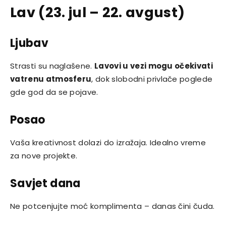
Lav (23. jul – 22. avgust)
Ljubav
Strasti su naglašene.
Lavovi u vezi mogu očekivati
vatrenu atmosferu
, dok slobodni privlače poglede
gde god da se pojave.
Posao
Vaša kreativnost dolazi do izražaja. Idealno vreme
za nove projekte.
Savjet dana
Ne potcenjujte moć komplimenta – danas čini čuda.