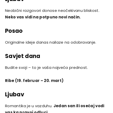
Neobični razgovori donose neočekivanu bliskost.
Neko vas vidi na potpuno novi način.
Posao
Originalne ideje danas nailaze na odobravanje.
Savjet dana
Budite svoji – to je vaša najveća prednost.
Ribe (19. februar – 20. mart)
Ljubav
Romantika je u vazduhu.
Jedan san ili osećaj vodi
vas ka pravoj odluci.