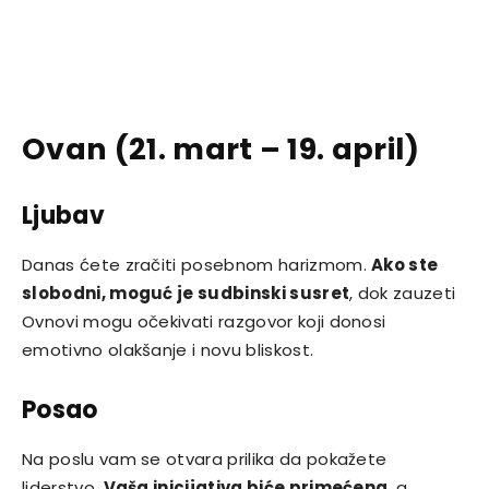
Ovan (21. mart – 19. april)
Ljubav
Danas ćete zračiti posebnom harizmom.
Ako ste
slobodni, moguć je sudbinski susret
, dok zauzeti
Ovnovi mogu očekivati razgovor koji donosi
emotivno olakšanje i novu bliskost.
Posao
Na poslu vam se otvara prilika da pokažete
liderstvo.
Vaša inicijativa biće primećena
, a