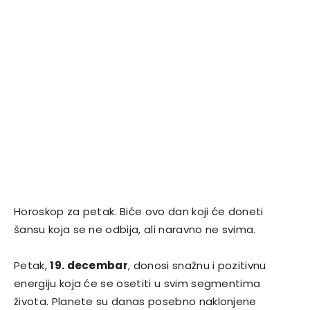
Horoskop za petak. Biće ovo dan koji će doneti
šansu koja se ne odbija, ali naravno ne svima.
Petak,
19. decembar
, donosi snažnu i pozitivnu
energiju koja će se osetiti u svim segmentima
života. Planete su danas posebno naklonjene