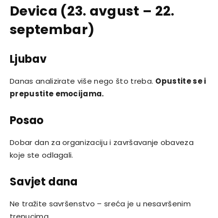
Devica (23. avgust – 22.
septembar)
Ljubav
Danas analizirate više nego što treba.
Opustite se i
prepustite emocijama.
Posao
Dobar dan za organizaciju i završavanje obaveza
koje ste odlagali.
Savjet dana
Ne tražite savršenstvo – sreća je u nesavršenim
trenucima.