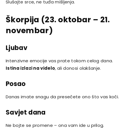
Slušajte srce, ne tuđa mišljenja.
Škorpija (23. oktobar – 21.
novembar)
Ljubav
Intenzivne emocije vas prate tokom celog dana.
Istina izlazi na videlo
, ali donosi olakšanje.
Posao
Danas imate snagu da presečete ono što vas koči.
Savjet dana
Ne bojte se promene – ona vam ide u prilog.