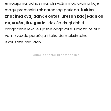
emocijama, odnosima, ali i važnim odlukama koje
mogu promeniti tok narednog perioda.
Nekim
znacima ovaj dan će ostati urezan kao jedan od
najsrećnijih u godini
, dok će drugi dobiti
dragocene lekcije i jasne odgovore. Pročitajte šta
vam zvezde poručuju i kako da maksimalno
iskoristite ovaj dan.
Sadržaj se nastavlja nakon oglasa