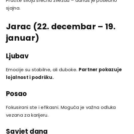
Pratite svoju srećnu zvezdu – danas je posebno
sjajna.
Jarac (22. decembar – 19.
januar)
Ljubav
Emocije su stabilne, ali duboke.
Partner pokazuje
lojalnost i podršku.
Posao
Fokusirani ste i efikasni. Moguća je važna odluka
vezana za karijeru.
Savjet dana