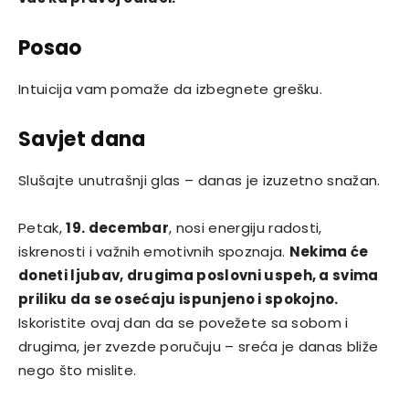
Posao
Intuicija vam pomaže da izbegnete grešku.
Savjet dana
Slušajte unutrašnji glas – danas je izuzetno snažan.
Petak,
19. decembar
, nosi energiju radosti,
iskrenosti i važnih emotivnih spoznaja.
Nekima će
doneti ljubav, drugima poslovni uspeh, a svima
priliku da se osećaju ispunjeno i spokojno.
Iskoristite ovaj dan da se povežete sa sobom i
drugima, jer zvezde poručuju – sreća je danas bliže
nego što mislite.