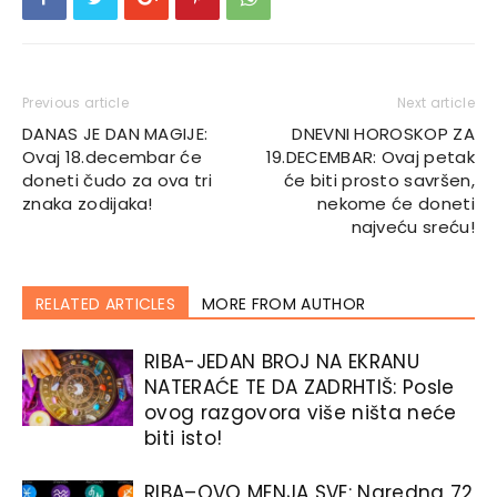
Previous article
Next article
DANAS JE DAN MAGIJE:
DNEVNI HOROSKOP ZA
Ovaj 18.decembar će
19.DECEMBAR: Ovaj petak
doneti čudo za ova tri
će biti prosto savršen,
znaka zodijaka!
nekome će doneti
najveću sreću!
RELATED ARTICLES
MORE FROM AUTHOR
RIBA-JEDAN BROJ NA EKRANU
NATERAĆE TE DA ZADRHTIŠ: Posle
ovog razgovora više ništa neće
biti isto!
RIBA–OVO MENJA SVE: Naredna 72