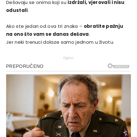
Dešavaju se onima koji su
izdržali, vjerovali i nisu
odustali
.
Ako ste jedan od ova tri znaka –
obratite pažnju
na ono što vam se danas dešava
.
Jer neki trenuci dolaze samo jednom u životu.
Oglasi