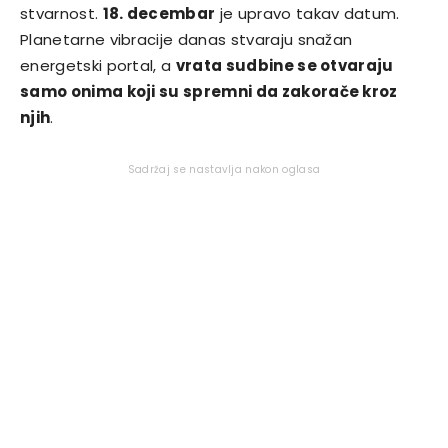
stvarnost.
18. decembar
je upravo takav datum.
Planetarne vibracije danas stvaraju snažan
energetski portal, a
vrata sudbine se otvaraju
samo onima koji su spremni da zakorače kroz
njih
.
Sadržaj se nastavlja nakon oglasa