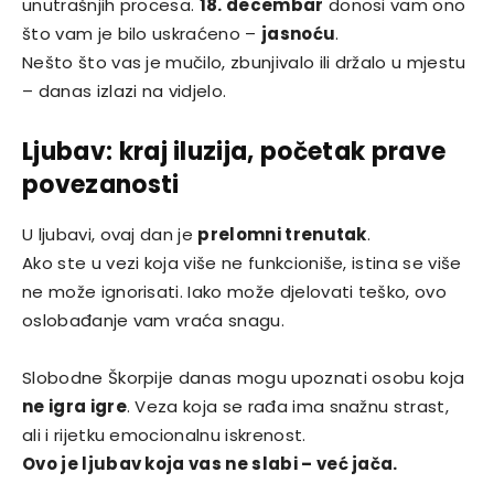
unutrašnjih procesa.
18. decembar
donosi vam ono
što vam je bilo uskraćeno –
jasnoću
.
Nešto što vas je mučilo, zbunjivalo ili držalo u mjestu
– danas izlazi na vidjelo.
Ljubav: kraj iluzija, početak prave
povezanosti
U ljubavi, ovaj dan je
prelomni trenutak
.
Ako ste u vezi koja više ne funkcioniše, istina se više
ne može ignorisati. Iako može djelovati teško, ovo
oslobađanje vam vraća snagu.
Slobodne Škorpije danas mogu upoznati osobu koja
ne igra igre
. Veza koja se rađa ima snažnu strast,
ali i rijetku emocionalnu iskrenost.
Ovo je ljubav koja vas ne slabi – već jača.