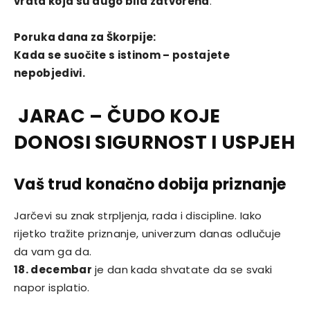
vrata koja su dugo bila zatvorena
.
Poruka dana za Škorpije:
Kada se suočite s istinom – postajete
nepobjedivi.
JARAC – ČUDO KOJE
DONOSI SIGURNOST I USPJEH
Vaš trud konačno dobija priznanje
Jarčevi su znak strpljenja, rada i discipline. Iako
rijetko tražite priznanje, univerzum danas odlučuje
da vam ga da.
18. decembar
je dan kada shvatate da se svaki
napor isplatio.