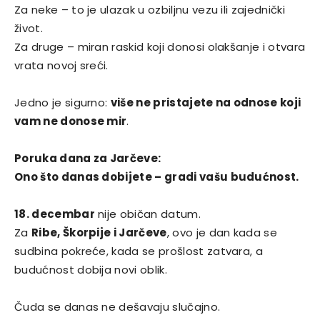
Za neke – to je ulazak u ozbiljnu vezu ili zajednički
život.
Za druge – miran raskid koji donosi olakšanje i otvara
vrata novoj sreći.
Jedno je sigurno:
više ne pristajete na odnose koji
vam ne donose mir
.
Poruka dana za Jarčeve:
Ono što danas dobijete – gradi vašu budućnost.
18. decembar
nije običan datum.
Za
Ribe, Škorpije i Jarčeve
, ovo je dan kada se
sudbina pokreće, kada se prošlost zatvara, a
budućnost dobija novi oblik.
Čuda se danas ne dešavaju slučajno.