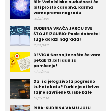
Bik: Vaša bliska budućnost će
biti prosto čarobna, karma
vam sprema nagradu
26/01/2026
SUDBINA VRAĆA JARCU SVE
ŠTO JE IZGUBIO: Posle dobrote i
tuge dolazi nagrada!
10/03/2026
DEVICA:Saznajte zašto će vam
petak 13. biti dan za
pamćenje!
12/02/2026
Da li cijelog života pogrešno
kuhate kafu? Turkinja otkriva
tajne savršene turske kafe
04/11/2024
RIBA-SUDBINA VAM U JULU