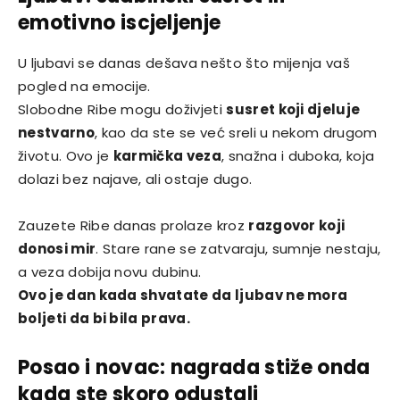
emotivno iscjeljenje
U ljubavi se danas dešava nešto što mijenja vaš
pogled na emocije.
Slobodne Ribe mogu doživjeti
susret koji djeluje
nestvarno
, kao da ste se već sreli u nekom drugom
životu. Ovo je
karmička veza
, snažna i duboka, koja
dolazi bez najave, ali ostaje dugo.
Zauzete Ribe danas prolaze kroz
razgovor koji
donosi mir
. Stare rane se zatvaraju, sumnje nestaju,
a veza dobija novu dubinu.
Ovo je dan kada shvatate da ljubav ne mora
boljeti da bi bila prava.
Posao i novac: nagrada stiže onda
kada ste skoro odustali