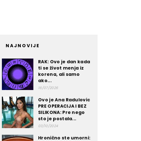
NAJNOVIJE
RAK: Ovo je dan kada
ti se život menja iz
korena, ali samo
ako...
16/07/2026
Ovo je Ana Radulovic
PRE OPERACIJA I BEZ
SILIKONA: Pre nego
sto je postala...
03/10/2024
Hronično ste umorni: