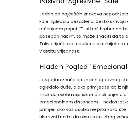
Pasivno-Agresivne “Šale”
Jedan od najčešćih znakova nepodržav
koje izgledaju bezazleno, često skrivaju
rečenicom poput “Ti si baš hrabra da to
poseban način”, to može značiti da ta o
Takve riječi, iako upućene s osmijehom,
vlastitu vrijednost.
Hladan Pogled i Emociona
Još jedan značajan znak negativnog st
ogledalo duše, a ako primijetite da iz nj
znak da osoba nije iskreno naklonjena 
emocionalnom distancom – nedostatkom 
primjer, ako vas osoba ne pita kako ste 
ukazivati na to da nisu sretni zbog vaš