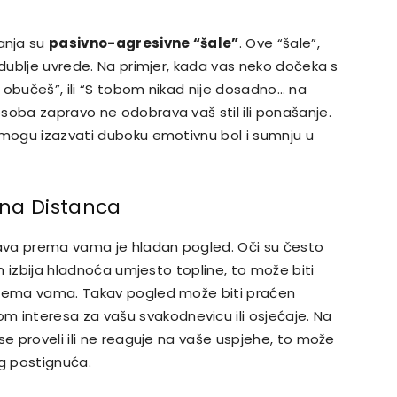
anja su
pasivno-agresivne “šale”
. Ove “šale”,
 dublje uvrede. Na primjer, kada vas neko dočeka s
 obučeš”, ili “S tobom nikad nije dosadno… na
soba zapravo ne odobrava vaš stil ili ponašanje.
 mogu izazvati duboku emotivnu bol i sumnju u
lna Distanca
ava prema vama je hladan pogled. Oči su često
ih izbija hladnoća umjesto topline, to može biti
prema vama. Takav pogled može biti praćen
interesa za vašu svakodnevicu ili osjećaje. Na
se proveli ili ne reaguje na vaše uspjehe, to može
eg postignuća.