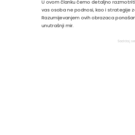
U ovom članku ćemo detaljno razmotriti n
vas osoba ne podnosi, kao i strategije z
Razumijevanjem ovih obrazaca ponašanja,
unutrašnji mir.
Sadržaj s