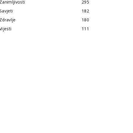
Zanimljivosti
295
Savjeti
182
Zdravlje
180
Vijesti
111