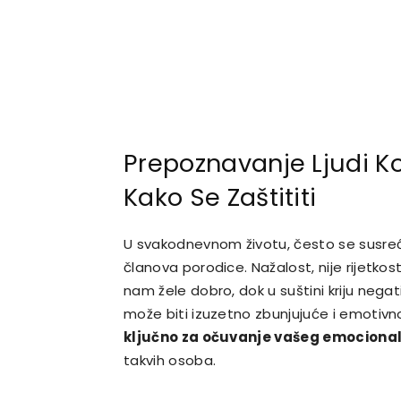
Prepoznavanje Ljudi Ko
Kako Se Zaštititi
U svakodnevnom životu, često se susrećem
članova porodice. Nažalost, nije rijetkos
nam žele dobro, dok u suštini kriju ne
može biti izuzetno zbunjujuće i emotivno
ključno za očuvanje vašeg emocional
takvih osoba.