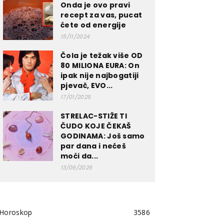
Onda je ovo pravi
recept za vas, pucat
ćete od energije
15/11/2024
Čola je težak više OD
80 MILIONA EURA: On
ipak nije najbogatiji
pjevač, EVO...
17/01/2025
STRELAC-STIŽE TI
ČUDO KOJE ČEKAŠ
GODINAMA: Još samo
par dana i nećeš
moći da...
13/06/2026
Horoskop
3586