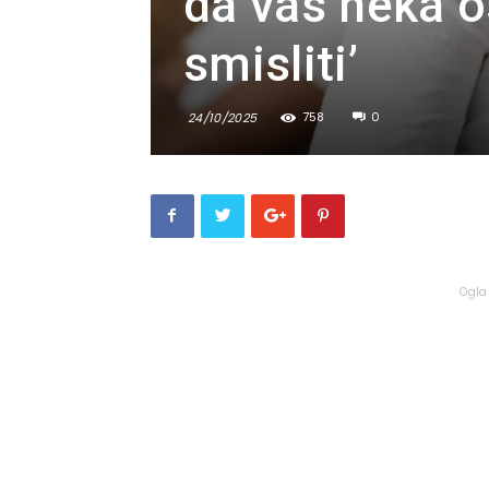
da vas neka 
smisliti’
758
0
24/10/2025
Ogla