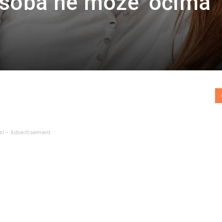
osoba ne može ‘očima
si - Advertisement