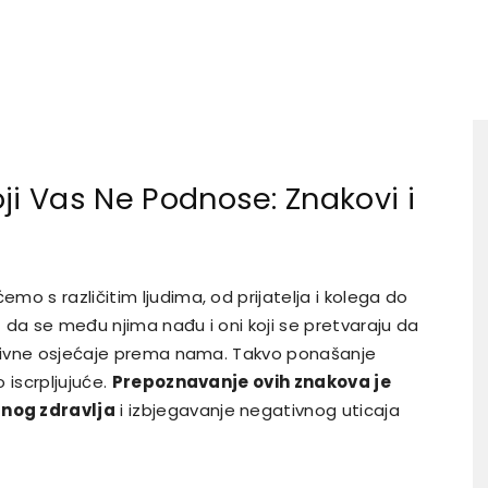
ji Vas Ne Podnose: Znakovi i
o s različitim ljudima, od prijatelja i kolega do
t da se među njima nađu i oni koji se pretvaraju da
gativne osjećaje prema nama. Takvo ponašanje
 iscrpljujuće.
Prepoznavanje ovih znakova je
nog zdravlja
i izbjegavanje negativnog uticaja