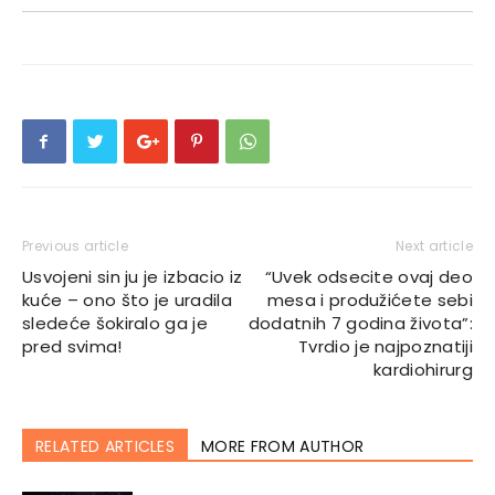
Previous article
Next article
Usvojeni sin ju je izbacio iz
“Uvek odsecite ovaj deo
kuće – ono što je uradila
mesa i produžićete sebi
sledeće šokiralo ga je
dodatnih 7 godina života”:
pred svima!
Tvrdio je najpoznatiji
kardiohirurg
RELATED ARTICLES
MORE FROM AUTHOR