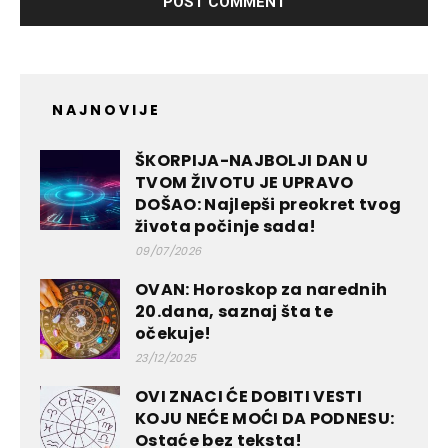
NAJNOVIJE
ŠKORPIJA-NAJBOLJI DAN U
TVOM ŽIVOTU JE UPRAVO
DOŠAO: Najlepši preokret tvog
života počinje sada!
09/07/2026
OVAN: Horoskop za narednih
20.dana, saznaj šta te
očekuje!
23/12/2025
OVI ZNACI ĆE DOBITI VESTI
KOJU NEĆE MOĆI DA PODNESU:
Ostaće bez teksta!