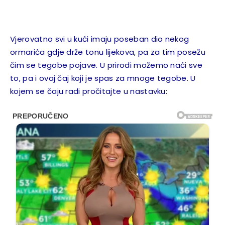
Vjerovatno svi u kući imaju poseban dio nekog
ormarića gdje drže tonu lijekova, pa za tim posežu
čim se tegobe pojave. U prirodi možemo naći sve
to, pa i ovaj čaj koji je spas za mnoge tegobe. U
kojem se čaju radi pročitajte u nastavku: