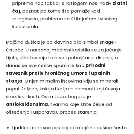
priprema napitak koji s razlogom nosi naziv
zlatni
čaj
, poznat po tome što pomaže kod
vrtoglavice, problema sa štitnjačom i visokog
kolesterola.
Majčina dušica je od davnina bila simbol snage i
čistoće. U narodnoj medicini koristila se za jačanje
tijela, ublažavanje bolova i poboljšanje disanja, a
danas se sve češće spominje kao
prirodni
saveznik protiv hroničnog umora i upalnih
stanja
. U njenim malim listovima kriju se minerali
poput željeza, kalcija i kalija – elementi koji čuvaju
srce, krv i kosti. Osim toga, bogata je
antioksidansima
, tvarima koje štite ćelije od
oštećenja i usporavaju proces starenja.
Ljudi koji redovno piju čaj od majčine dušice često