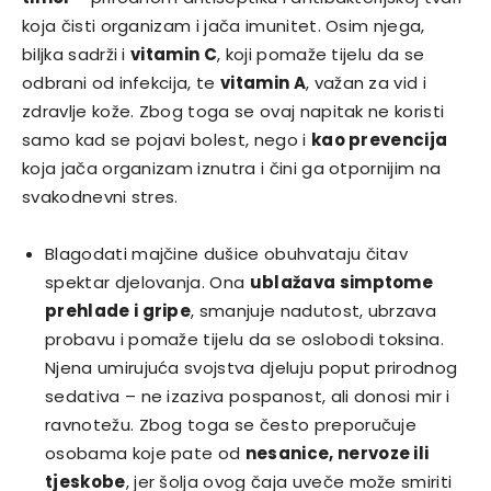
koja čisti organizam i jača imunitet. Osim njega,
biljka sadrži i
vitamin C
, koji pomaže tijelu da se
odbrani od infekcija, te
vitamin A
, važan za vid i
zdravlje kože. Zbog toga se ovaj napitak ne koristi
samo kad se pojavi bolest, nego i
kao prevencija
koja jača organizam iznutra i čini ga otpornijim na
svakodnevni stres.
Blagodati majčine dušice obuhvataju čitav
spektar djelovanja. Ona
ublažava simptome
prehlade i gripe
, smanjuje nadutost, ubrzava
probavu i pomaže tijelu da se oslobodi toksina.
Njena umirujuća svojstva djeluju poput prirodnog
sedativa – ne izaziva pospanost, ali donosi mir i
ravnotežu. Zbog toga se često preporučuje
osobama koje pate od
nesanice, nervoze ili
tjeskobe
, jer šolja ovog čaja uveče može smiriti