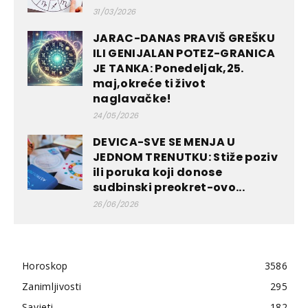
31/03/2026
JARAC-DANAS PRAVIŠ GREŠKU
ILI GENIJALAN POTEZ-GRANICA
JE TANKA: Ponedeljak,25.
maj,okreće ti život
naglavačke!
24/05/2026
DEVICA-SVE SE MENJA U
JEDNOM TRENUTKU: Stiže poziv
ili poruka koji donose
sudbinski preokret-ovo...
26/06/2026
Horoskop
3586
Zanimljivosti
295
Savjeti
182