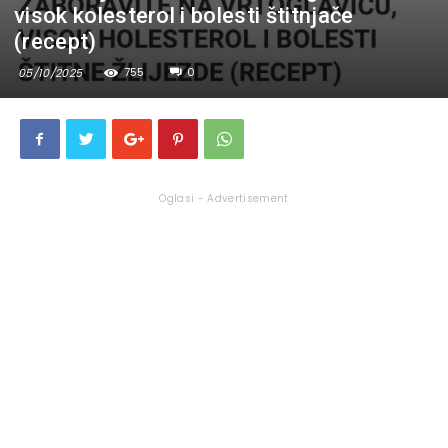
visok kolesterol i bolesti štitnjače
(recept)
755
0
05/10/2025
Oglasi - Advertisement