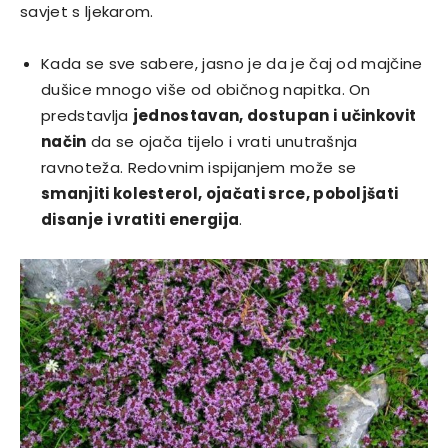
savjet s ljekarom.
Kada se sve sabere, jasno je da je čaj od majčine
dušice mnogo više od običnog napitka. On
predstavlja
jednostavan, dostupan i učinkovit
način
da se ojača tijelo i vrati unutrašnja
ravnoteža. Redovnim ispijanjem može se
smanjiti kolesterol, ojačati srce, poboljšati
disanje i vratiti energija
.