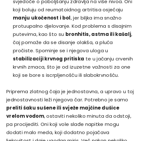
svjedoče o poboljšanju zdravlja na više nivoa. Oni
koji boluju od reumatoidnog artritisa osjećaju
manju ukočenost i bol
, jer biljka ima snažno
protuupalno djelovanje. Kod problema s disajnim
putevima, kao što su
bronhitis, astma ili kašalj
,
čaj pomaže da se disanje olakša, a pluća
pročiste. Spominje se i njegova uloga u
stabilizaciji krvnog pritiska
te u jačanju crvenih
krvnih zrnaca, što je od izuzetne važnosti za one
koji se bore s iscrpljenošću ili slabokrvnošću.
Priprema zlatnog čaja je jednostavna, a upravo u toj
jednostavnosti leži njegova čar. Potrebno je samo
preliti šaku sušene ili svježe majčine dušice
vrelom vodom
, ostaviti nekoliko minuta da odstoji,
pa procijediti. Oni koji vole slađe napitke mogu
dodati malo meda, koji dodatno pojačava
ljekovitost i daje ugodan miris. Već nakon nekoliko