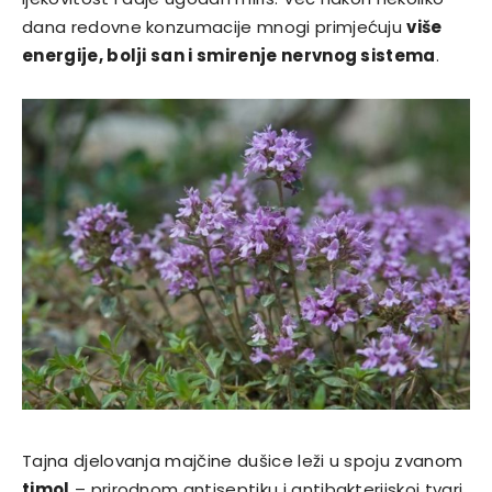
dana redovne konzumacije mnogi primjećuju
više
energije, bolji san i smirenje nervnog sistema
.
Tajna djelovanja majčine dušice leži u spoju zvanom
timol
– prirodnom antiseptiku i antibakterijskoj tvari