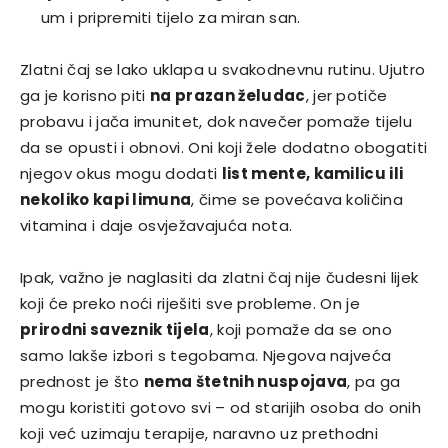
um i pripremiti tijelo za miran san.
Zlatni čaj se lako uklapa u svakodnevnu rutinu. Ujutro
ga je korisno piti
na prazan želudac
, jer potiče
probavu i jača imunitet, dok navečer pomaže tijelu
da se opusti i obnovi. Oni koji žele dodatno obogatiti
njegov okus mogu dodati
list mente, kamilicu ili
nekoliko kapi limuna
, čime se povećava količina
vitamina i daje osvježavajuća nota.
Ipak, važno je naglasiti da zlatni čaj nije čudesni lijek
koji će preko noći riješiti sve probleme. On je
prirodni saveznik tijela
, koji pomaže da se ono
samo lakše izbori s tegobama. Njegova najveća
prednost je što
nema štetnih nuspojava
, pa ga
mogu koristiti gotovo svi – od starijih osoba do onih
koji već uzimaju terapije, naravno uz prethodni