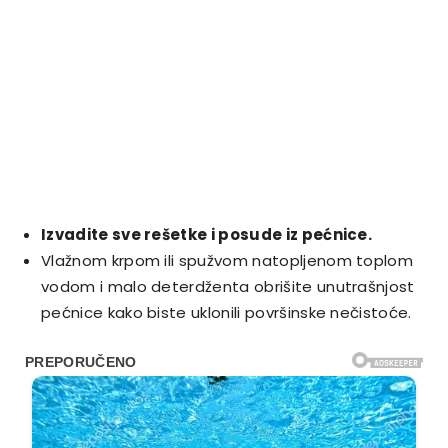
Izvadite sve rešetke i posude iz pećnice.
Vlažnom krpom ili spužvom natopljenom toplom
vodom i malo deterdženta obrišite unutrašnjost
pećnice kako biste uklonili površinske nečistoće.