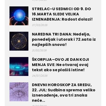
STRELAC-U SEDMICI OD 9. DO
16.MARTA SLEDE VELIKA
IZNENAĐENJA: Radost dolazi!
07/03/2026
NAREDNA TRI DANA: Nedelja,
ponedeljak i utorak i 72.sata iz
najlepših snova!
21/02/2026
ŠKORPIJA–OVO JE DAN KOJI
MENJA SVE: Ne otvaraj ovaj
tekst ako se plašiš istine!
24/07/2026
DNEVNI HOROSKOP ZA SREDU,
22. JUL: Sudbina sprema veliko
iznenađenje, ova tri znaka
neće...