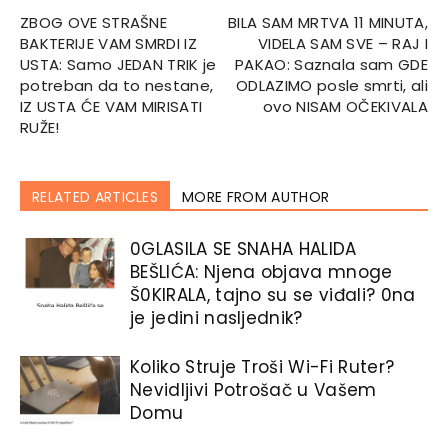
ZBOG OVE STRAŠNE
BILA SAM MRTVA 11 MINUTA,
BAKTERIJE VAM SMRDI IZ
VIDELA SAM SVE – RAJ I
USTA: Samo JEDAN TRIK je
PAKAO: Saznala sam GDE
potreban da to nestane,
ODLAZIMO posle smrti, ali
IZ USTA ĆE VAM MIRISATI
ovo NISAM OČEKIVALA
RUŽE!
RELATED ARTICLES
MORE FROM AUTHOR
0GLASlLA SE SNAHA HALlDA
BEŠLlĆA: Njena objava mnoge
Š0KIRALA, tajno su se viđali? 0na
je jedini nasljednik?
Koliko Struje Troši Wi-Fi Ruter?
Nevidljivi Potrošač u Vašem
Domu