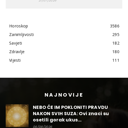
21/07/2026
Horoskop
3586
Zanimljivosti
295
Savjeti
182
Zdravlje
180
Vijesti
111
NAJNOVIJE
NEBO ĆE IM POKLONITI PRAVDU
NAKON SVIH SUZA: Ovi znaci su
osetili gorak ukus...
06/08/2026