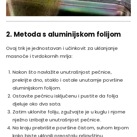
2. Metoda s aluminijskom folijom
Ovaj trik je jednostavan i učinkovit za uklanjanje
masnoće i tvrdokornih mrlja:
Nakon što navlažite unutrašnjost pećnice,
prekrijte dno, staklo i ostale unutarnje površine
aluminijskom folijom.
Ostavite pećnicu isključenu i pustite da folija
djeluje oko dva sata.
Zatim uklonite foliju, zgužvajte je u kuglu i njome
nježno izribajte unutrašnjost pećnice.
Na kraju prebrišite površine čistom, suhom krpom
kako biste uklonili preostalu prljavštinu.