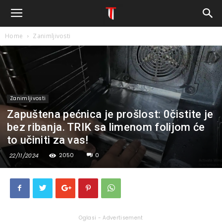
Home
Zanimljivosti
Zanimljivosti
Zapuštena pećnica je prošlost: 0čistite je
bez ribanja. TRIK sa limenom folijom će
to učiniti za vas!
2050
0
22/11/2024
Oglasi - Advertisement