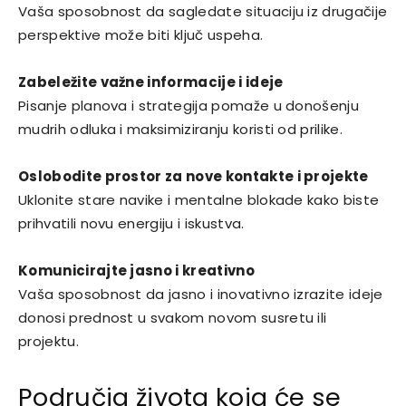
Vaša sposobnost da sagledate situaciju iz drugačije
perspektive može biti ključ uspeha.
Zabeležite važne informacije i ideje
Pisanje planova i strategija pomaže u donošenju
mudrih odluka i maksimiziranju koristi od prilike.
Oslobodite prostor za nove kontakte i projekte
Uklonite stare navike i mentalne blokade kako biste
prihvatili novu energiju i iskustva.
Komunicirajte jasno i kreativno
Vaša sposobnost da jasno i inovativno izrazite ideje
donosi prednost u svakom novom susretu ili
projektu.
Područja života koja će se