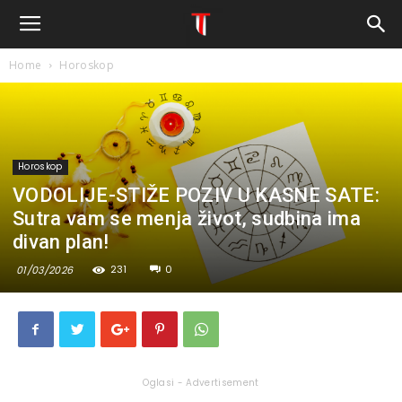
Home
Horoskop
Horoskop
VODOLIJE-STIŽE POZIV U KASNE SATE:
Sutra vam se menja život, sudbina ima
divan plan!
231
0
01/03/2026
Oglasi - Advertisement