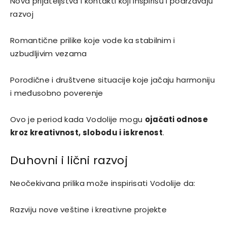
Nova prijateljstva i kontakti koji inspirišu i podržavaju
razvoj
Romantične prilike koje vode ka stabilnim i
uzbudljivim vezama
Porodične i društvene situacije koje jačaju harmoniju
i međusobno poverenje
Ovo je period kada Vodolije mogu
ojačati odnose
kroz kreativnost, slobodu i iskrenost
.
Duhovni i lični razvoj
Neočekivana prilika može inspirisati Vodolije da:
Razviju nove veštine i kreativne projekte