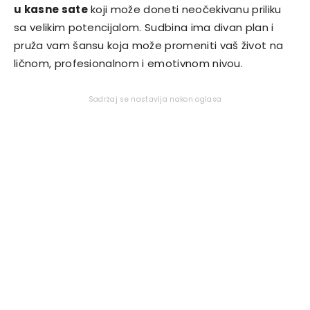
u kasne sate
koji može doneti neočekivanu priliku
sa velikim potencijalom. Sudbina ima divan plan i
pruža vam šansu koja može promeniti vaš život na
ličnom, profesionalnom i emotivnom nivou.
Sadržaj se nastavlja nakon oglasa