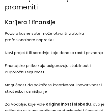
promeniti
Karijera i finansije
Poziv u kasne sate može otvoriti vrata ka
profesionalnom napretku:
Novi projekti ili saradnje koje donose rast i priznanje
Finansijske prilike koje osiguravaju stabilnost i
dugoročnu sigurnost
Mogućnost da pokažete kreativnost, inovativnost i
strateško razmišljanje
Za Vodolije, koje vole
originalnost i slobodu
, ovo je
prilika da ostvare značajan profesionalni i finansijski