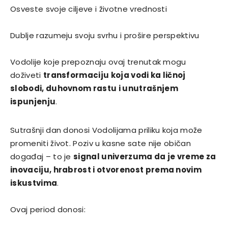
Osveste svoje ciljeve i životne vrednosti
Dublje razumeju svoju svrhu i prošire perspektivu
Vodolije koje prepoznaju ovaj trenutak mogu
doživeti
transformaciju koja vodi ka ličnoj
slobodi, duhovnom rastu i unutrašnjem
ispunjenju
.
Sutrašnji dan donosi Vodolijama priliku koja može
promeniti život. Poziv u kasne sate nije običan
događaj – to je
signal univerzuma da je vreme za
inovaciju, hrabrost i otvorenost prema novim
iskustvima
.
Ovaj period donosi: