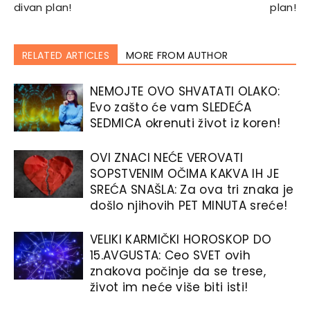
divan plan!
plan!
RELATED ARTICLES
MORE FROM AUTHOR
NEMOJTE OVO SHVATATI OLAKO:
Evo zašto će vam SLEDEĆA
SEDMICA okrenuti život iz koren!
OVI ZNACI NEĆE VEROVATI
SOPSTVENIM OČIMA KAKVA IH JE
SREĆA SNAŠLA: Za ova tri znaka je
došlo njihovih PET MINUTA sreće!
VELIKI KARMIČKI HOROSKOP DO
15.AVGUSTA: Ceo SVET ovih
znakova počinje da se trese,
život im neće više biti isti!