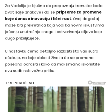
Za Vodolije je ključno da prepoznaju trenutke kada
život šalje znakove i da se
pripreme za promene
koje donose inovaciju i lični rast
. Ovaj događaj
može biti prekretnica koja vodi ka novim iskustvima,
jačanju unutrašnje snage i ostvarivanju ciljeva koje
dugo priželjkujete.
U nastavku ćemo detaljno razložiti šta vas sutra
očekuje, na koje oblasti života će se promena
posebno odraziti i kako da maksimalno iskoristite
ovu sudbinski važnu priliku.