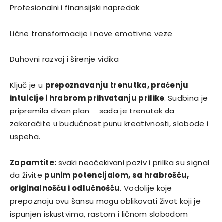
Profesionalni i finansijski napredak
Lične transformacije i nove emotivne veze
Duhovni razvoj i širenje vidika
Ključ je u
prepoznavanju trenutka, praćenju
intuicije i hrabrom prihvatanju prilike
. Sudbina je
pripremila divan plan – sada je trenutak da
zakoračite u budućnost punu kreativnosti, slobode i
uspeha.
Zapamtite:
svaki neočekivani poziv i prilika su signal
da živite
punim potencijalom, sa hrabrošću,
originalnošću i odlučnošću
. Vodolije koje
prepoznaju ovu šansu mogu oblikovati život koji je
ispunjen iskustvima, rastom i ličnom slobodom