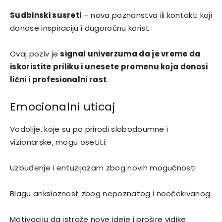
Sudbinski susreti
– nova poznanstva ili kontakti koji
donose inspiraciju i dugoročnu korist.
Ovaj poziv je
signal univerzuma da je vreme da
iskoristite priliku i unesete promenu koja donosi
lični i profesionalni rast
.
Emocionalni uticaj
Vodolije, koje su po prirodi slobodoumne i
vizionarske, mogu osetiti:
Uzbuđenje i entuzijazam zbog novih mogućnosti
Blagu anksioznost zbog nepoznatog i neočekivanog
Motivaciju da istraže nove ideje i prošire vidike