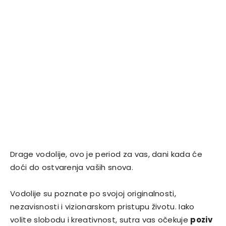
Drage vodolije, ovo je period za vas, dani kada će
doći do ostvarenja vaših snova.
Vodolije su poznate po svojoj originalnosti,
nezavisnosti i vizionarskom pristupu životu. Iako
volite slobodu i kreativnost, sutra vas očekuje
poziv