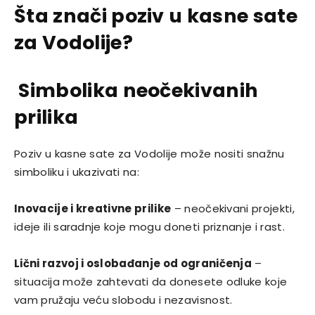
Šta znači poziv u kasne sate
za Vodolije?
Simbolika neočekivanih
prilika
Poziv u kasne sate za Vodolije može nositi snažnu
simboliku i ukazivati na:
Inovacije i kreativne prilike
– neočekivani projekti,
ideje ili saradnje koje mogu doneti priznanje i rast.
Lični razvoj i oslobađanje od ograničenja
–
situacija može zahtevati da donesete odluke koje
vam pružaju veću slobodu i nezavisnost.