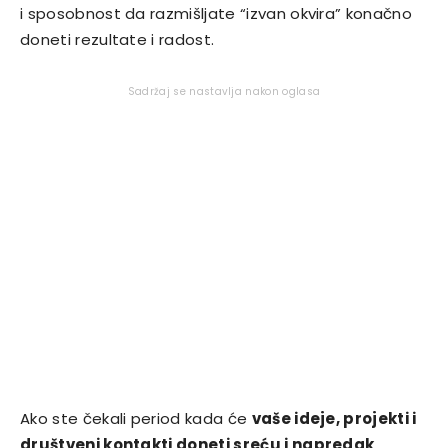
i sposobnost da razmišljate “izvan okvira” konačno
doneti rezultate i radost.
Sadržaj se nastavlja nakon oglasa
Ako ste čekali period kada će
vaše ideje, projekti i
društveni kontakti doneti sreću i napredak
,