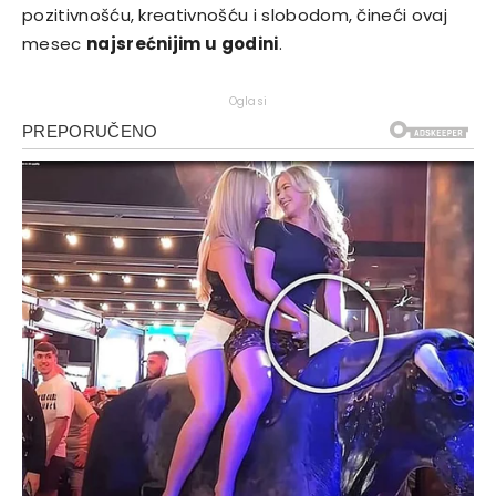
pozitivnošću, kreativnošću i slobodom, čineći ovaj
mesec
najsrećnijim u godini
.
Oglasi