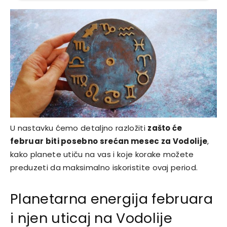
U nastavku ćemo detaljno razložiti
zašto će
februar biti posebno srećan mesec za Vodolije
,
kako planete utiču na vas i koje korake možete
preduzeti da maksimalno iskoristite ovaj period.
Planetarna energija februara
i njen uticaj na Vodolije