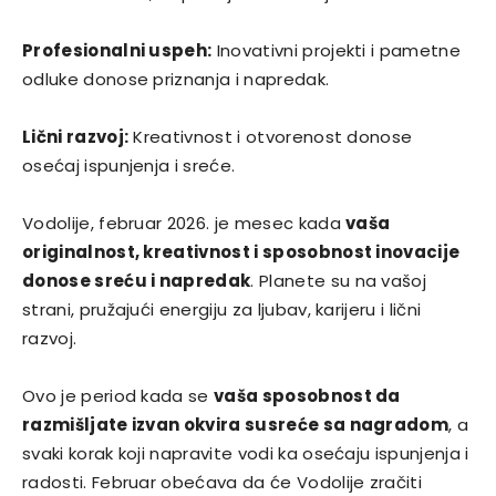
Profesionalni uspeh:
Inovativni projekti i pametne
odluke donose priznanja i napredak.
Lični razvoj:
Kreativnost i otvorenost donose
osećaj ispunjenja i sreće.
Vodolije, februar 2026. je mesec kada
vaša
originalnost, kreativnost i sposobnost inovacije
donose sreću i napredak
. Planete su na vašoj
strani, pružajući energiju za ljubav, karijeru i lični
razvoj.
Ovo je period kada se
vaša sposobnost da
razmišljate izvan okvira susreće sa nagradom
, a
svaki korak koji napravite vodi ka osećaju ispunjenja i
radosti. Februar obećava da će Vodolije zračiti