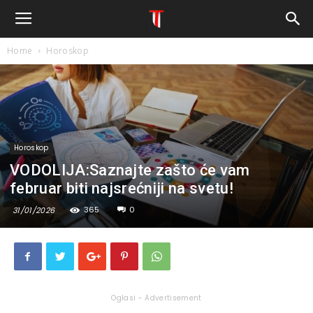
Home
Horoskop
Horoskop
VODOLIJA:Saznajte zašto će vam
februar biti najsrećniji na svetu!
365
0
31/01/2026
Oglasi - Advertisement