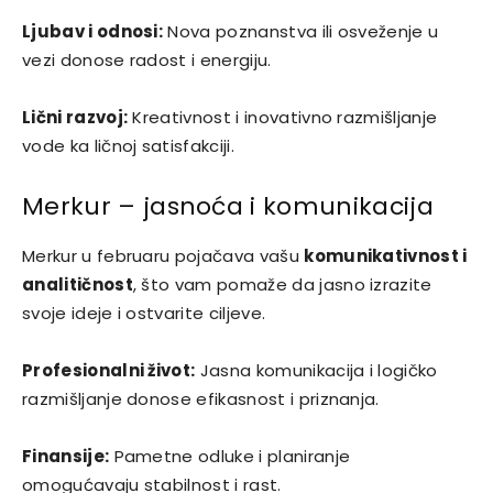
Ljubav i odnosi:
Nova poznanstva ili osveženje u
vezi donose radost i energiju.
Lični razvoj:
Kreativnost i inovativno razmišljanje
vode ka ličnoj satisfakciji.
Merkur – jasnoća i komunikacija
Merkur u februaru pojačava vašu
komunikativnost i
analitičnost
, što vam pomaže da jasno izrazite
svoje ideje i ostvarite ciljeve.
Profesionalni život:
Jasna komunikacija i logičko
razmišljanje donose efikasnost i priznanja.
Finansije:
Pametne odluke i planiranje
omogućavaju stabilnost i rast.