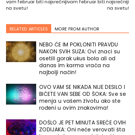
vam februar biti najsrećniji
vam februar biti najsrećniji
na svetu!
na svetu!
RELATED ARTICLES
MORE FROM AUTHOR
NEBO ĆE IM POKLONITI PRAVDU
NAKON SVIH SUZA: Ovi znaci su
osetili gorak ukus bola ali od
danas im karma vraća na
najbolji način!
OVO VAM SE NIKADA NIJE DESILO I
BIĆETE VAN SEBE OD ŠOKA: Sve se
menja u vašem životu ako ste
rođeni u ovim znakovima!
DOŠLO JE PET MINUTA SREĆE OVIH
ZODIJAKA: Oni neće verovati šta