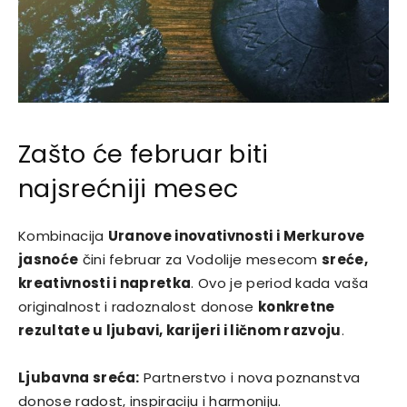
Zašto će februar biti
najsrećniji mesec
Kombinacija
Uranove inovativnosti i Merkurove
jasnoće
čini februar za Vodolije mesecom
sreće,
kreativnosti i napretka
. Ovo je period kada vaša
originalnost i radoznalost donose
konkretne
rezultate u ljubavi, karijeri i ličnom razvoju
.
Ljubavna sreća:
Partnerstvo i nova poznanstva
donose radost, inspiraciju i harmoniju.