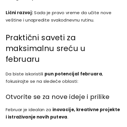
Lični razvoj:
Sada je pravo vreme da učite nove
veštine i unapredite svakodnevnu rutinu.
Praktični saveti za
maksimalnu sreću u
februaru
Da biste iskoristili
pun potencijal februara
,
fokusirajte se na sledeće oblasti:
Otvorite se za nove ideje i prilike
Februar je idealan za
inovacije, kreativne projekte
i istraživanje novih puteva
.