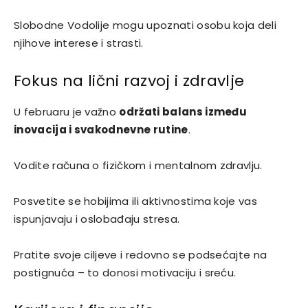
Slobodne Vodolije mogu upoznati osobu koja deli
njihove interese i strasti.
Fokus na lični razvoj i zdravlje
U februaru je važno
održati balans između
inovacija i svakodnevne rutine
.
Vodite računa o fizičkom i mentalnom zdravlju.
Posvetite se hobijima ili aktivnostima koje vas
ispunjavaju i oslobađaju stresa.
Pratite svoje ciljeve i redovno se podsećajte na
postignuća – to donosi motivaciju i sreću.