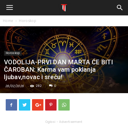
Home
Horoskop
Horoskop
VODOLIJA-PRVI DAN MARTA ĆE BITI
ČAROBAN: Karma vam poklanja
ljubav,novac i sreću!
282
0
28/02/2026
Oglasi - Advertisement