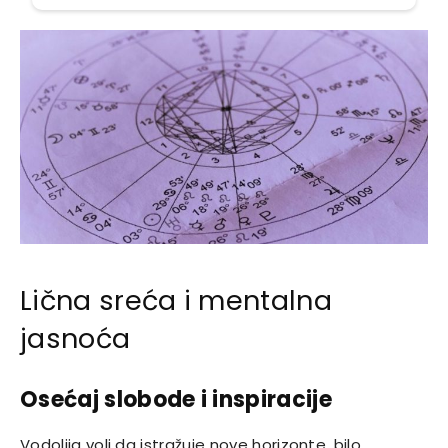
Lična sreća i mentalna
jasnoća
Osećaj slobode i inspiracije
Vodolija voli da istražuje nove horizonte, bilo