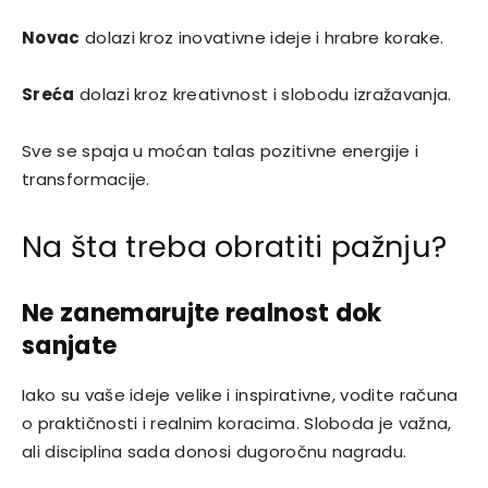
Novac
dolazi kroz inovativne ideje i hrabre korake.
Sreća
dolazi kroz kreativnost i slobodu izražavanja.
Sve se spaja u moćan talas pozitivne energije i
transformacije.
Na šta treba obratiti pažnju?
Ne zanemarujte realnost dok
sanjate
Iako su vaše ideje velike i inspirativne, vodite računa
o praktičnosti i realnim koracima. Sloboda je važna,
ali disciplina sada donosi dugoročnu nagradu.