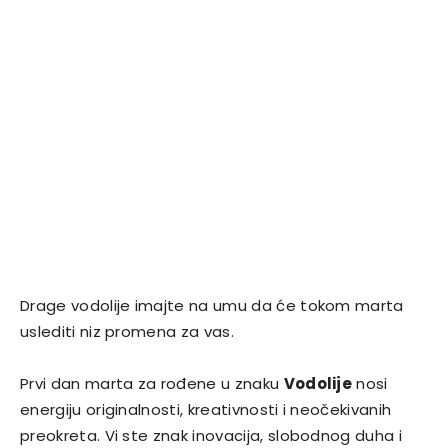
Drage vodolije imajte na umu da će tokom marta
uslediti niz promena za vas.
Prvi dan marta za rođene u znaku
Vodolije
nosi
energiju originalnosti, kreativnosti i neočekivanih
preokreta. Vi ste znak inovacija, slobodnog duha i