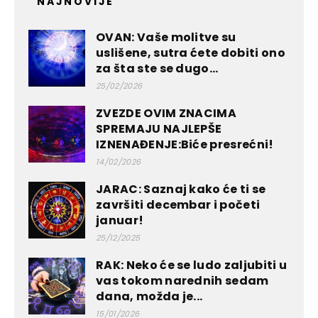
NAJNOVIJE
OVAN: Vaše molitve su
uslišene, sutra ćete dobiti ono
za šta ste se dugo...
25/02/2026
ZVEZDE OVIM ZNACIMA
SPREMAJU NAJLEPŠE
IZNENAĐENJE:Biće presrećni!
14/02/2026
JARAC: Saznaj kako će ti se
završiti decembar i početi
januar!
25/12/2025
RAK: Neko će se ludo zaljubiti u
vas tokom narednih sedam
dana, možda je...
15/01/2026