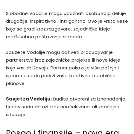
Slobodne Vodolije mogu upoznati osobu koja deluje
drugačije, inspirativno i intrigantno. Ovo je vrsta veze
koja se gradi kroz razgovore, zajedničke ideje i
međusobno poštovanje slobode.
Zauzete Vodolije mogu doživeti produbljivanje
partnerstva kroz zajedničke projekte ili nove ideje
koje vas zbližavaju. Partner pokazuje više pažnje i
spremnosti da podrži vaše kreativne i neobične
planove.
Savjet za Vodoliju:
Budite otvoreni za iznenađenja.
Ljubav sada dolazi kroz neočekivane, ali značajne
situacije.
Posao i finansije – nova era