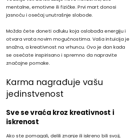
mentalne, emotivne ili fizičke. Prvi mart donosi
jasnoću i osećaj unutrašnje slobode.
Možda ćete doneti odluku koja oslobađa energiju i
otvara vrata novim mogućnostima. Vaša intuicija je
snažna, a kreativnost na vrhuncu. Ovo je dan kada
se osećate inspirisano i spremno da napravite
značajne pomake.
Karma nagrađuje vašu
jedinstvenost
Sve se vraća kroz kreativnost i
iskrenost
Ako ste pomagali, delili znanje ili iskreno bili svoji,