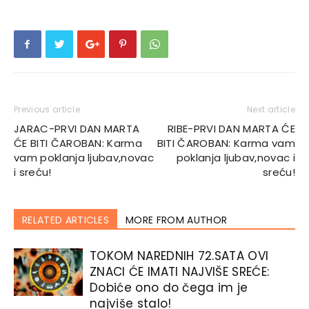
Previous article
Next article
JARAC-PRVI DAN MARTA
RIBE-PRVI DAN MARTA ĆE
ĆE BITI ČAROBAN: Karma
BITI ČAROBAN: Karma vam
vam poklanja ljubav,novac
poklanja ljubav,novac i
i sreću!
sreću!
RELATED ARTICLES
MORE FROM AUTHOR
TOKOM NAREDNIH 72.SATA OVI
ZNACI ĆE IMATI NAJVIŠE SREĆE:
Dobiće ono do čega im je
najviše stalo!