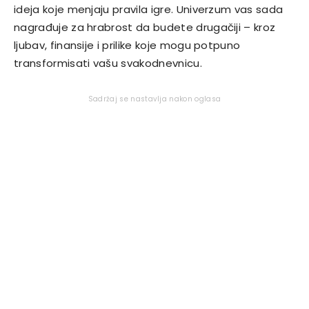
ideja koje menjaju pravila igre. Univerzum vas sada
nagrađuje za hrabrost da budete drugačiji – kroz
ljubav, finansije i prilike koje mogu potpuno
transformisati vašu svakodnevnicu.
Sadržaj se nastavlja nakon oglasa