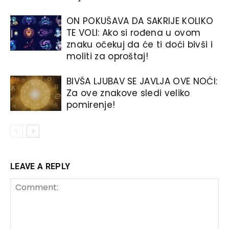
ON POKUŠAVA DA SAKRIJE KOLIKO
TE VOLI: Ako si rođena u ovom
znaku očekuj da će ti doći bivši i
moliti za oproštaj!
BIVŠA LJUBAV SE JAVLJA OVE NOĆI:
Za ove znakove sledi veliko
pomirenje!
LEAVE A REPLY