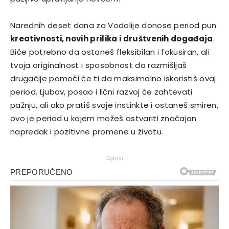
Narednih deset dana za Vodolije donose period pun
kreativnosti, novih prilika i društvenih događaja
.
Biće potrebno da ostaneš fleksibilan i fokusiran, ali
tvoja originalnost i sposobnost da razmišljaš
drugačije pomoći će ti da maksimalno iskoristiš ovaj
period. Ljubav, posao i lični razvoj će zahtevati
pažnju, ali ako pratiš svoje instinkte i ostaneš smiren,
ovo je period u kojem možeš ostvariti značajan
napredak i pozitivne promene u životu.
Oglasi