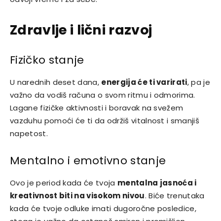
Zdravlje i lični razvoj
Fizičko stanje
U narednih deset dana,
energija će ti varirati
, pa je
važno da vodiš računa o svom ritmu i odmorima.
Lagane fizičke aktivnosti i boravak na svežem
vazduhu pomoći će ti da održiš vitalnost i smanjiš
napetost.
Mentalno i emotivno stanje
Ovo je period kada će tvoja
mentalna jasnoća i
kreativnost biti na visokom nivou
. Biće trenutaka
kada će tvoje odluke imati dugoročne posledice,