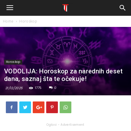
Home
Horoskop
Horoskop
VODOLIJA: Horoskop za narednih deset
dana, saznaj šta te očekuje!
1775
0
21/12/2025
Oglasi - Advertisement