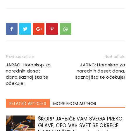
Previous article
Next article
JARAC: Horoskop za
JARAC: Horoskop za
narednih deset
narednih deset dana,
dana,saznaj šta te
saznaj šta te očekuje!
očekuje!
RELATED ARTICLES
MORE FROM AUTHOR
ŠKORPIJA-BIĆE VAM SVEGA PREKO
GLAVE, CEO VAŠ SVET SE OKREĆE