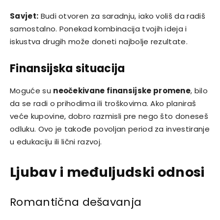
Savjet:
Budi otvoren za saradnju, iako voliš da radiš
samostalno. Ponekad kombinacija tvojih ideja i
iskustva drugih može doneti najbolje rezultate.
Finansijska situacija
Moguće su
neočekivane finansijske promene
, bilo
da se radi o prihodima ili troškovima. Ako planiraš
veće kupovine, dobro razmisli pre nego što doneseš
odluku. Ovo je takođe povoljan period za investiranje
u edukaciju ili lični razvoj.
Ljubav i međuljudski odnosi
Romantična dešavanja