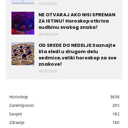
10/07/2026
NE OTVARAJ AKO NISI SPREMAN
ZA ISTINU! Horoskop otkriva
sudbinu svakog znaka!
06/08/2026
OD SREDE DO NEDELJE:Saznajte
šta sledi u drugom delu
sedmice,veliki horoskop za sve
znakove!
06/01/2026
Horoskop
3638
Zanimljivosti
295
Savjeti
182
Zdravlje
180