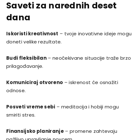
Saveti za narednih deset
dana
Iskoristi kreativnost
– tvoje inovativne ideje mogu
doneti velike rezultate.
Budi fleksibilan
– neočekivane situacije traže brzo
prilagođavanje.
Komuniciraj otvoreno
– iskrenost će osnažiti
odnose.
Posveti vreme sebi
– meditacija i hobiji mogu
smiriti stres.
Finansijsko planiranje
– promene zahtevaju
pažljivo upravljanje novcem.