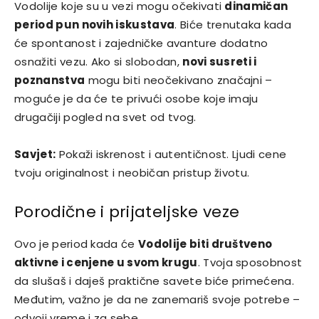
Vodolije koje su u vezi mogu očekivati
dinamičan
period pun novih iskustava
. Biće trenutaka kada
će spontanost i zajedničke avanture dodatno
osnažiti vezu. Ako si slobodan,
novi susreti i
poznanstva
mogu biti neočekivano značajni –
moguće je da će te privući osobe koje imaju
drugačiji pogled na svet od tvog.
Savjet:
Pokaži iskrenost i autentičnost. Ljudi cene
tvoju originalnost i neobičan pristup životu.
Porodične i prijateljske veze
Ovo je period kada će
Vodolije biti društveno
aktivne i cenjene u svom krugu
. Tvoja sposobnost
da slušaš i daješ praktične savete biće primećena.
Međutim, važno je da ne zanemariš svoje potrebe –
odvoji vreme i za sebe.