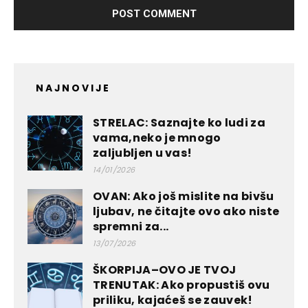
NAJNOVIJE
STRELAC: Saznajte ko ludi za
vama,neko je mnogo
zaljubljen u vas!
14/01/2026
OVAN: Ako još mislite na bivšu
ljubav, ne čitajte ovo ako niste
spremni za...
13/07/2026
ŠKORPIJA–OVO JE TVOJ
TRENUTAK: Ako propustiš ovu
priliku, kajaćeš se zauvek!