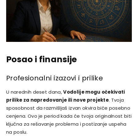
Posao i finansije
Profesionalni izazovi i prilike
U narednih deset dana,
Vodolije mogu očekivati
prilike za napredovanje ili nove projekte
. Tvoja
sposobnost da razmišljaš izvan okvira biće posebno
cenjena. Ovo je period kada će tvoja originalnost biti
ključna za rešavanje problema i postizanje uspeha
na poslu.