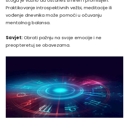
stoga je važno da ostaneš smiren i promišljen.
Praktikovanje introspektivnih vežbi, meditacije ili
vođenje dnevnika može pomoći u očuvanju
mentalnog balansa.
Savjet:
Obrati pažnju na svoje emocije i ne
preopteretuj se obavezama.