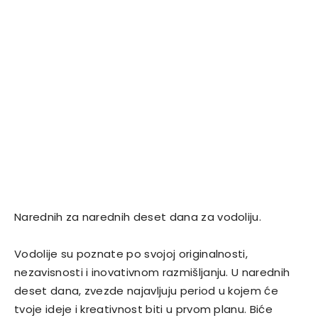
Narednih za narednih deset dana za vodoliju.
Vodolije su poznate po svojoj originalnosti,
nezavisnosti i inovativnom razmišljanju. U narednih
deset dana, zvezde najavljuju period u kojem će
tvoje ideje i kreativnost biti u prvom planu. Biće