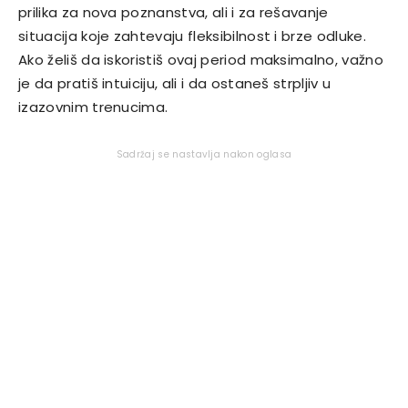
prilika za nova poznanstva, ali i za rešavanje
situacija koje zahtevaju fleksibilnost i brze odluke.
Ako želiš da iskoristiš ovaj period maksimalno, važno
je da pratiš intuiciju, ali i da ostaneš strpljiv u
izazovnim trenucima.
Sadržaj se nastavlja nakon oglasa