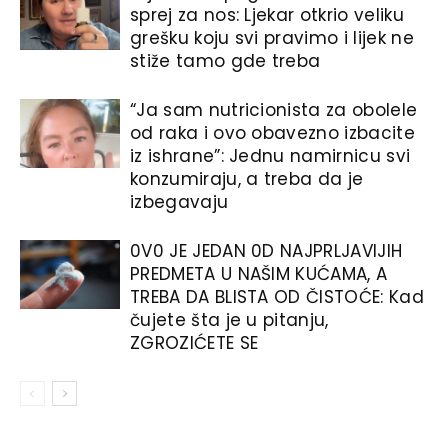
sprej za nos: Ljekar otkrio veliku
grešku koju svi pravimo i lijek ne
stiže tamo gde treba
“Ja sam nutricionista za obolele
od raka i ovo obavezno izbacite
iz ishrane”: Jednu namirnicu svi
konzumiraju, a treba da je
izbegavaju
0V0 JE JEDAN 0D NAJPRLJAVIJIH
PREDMETA U NAŠIM KUĆAMA, A
TREBA DA BLISTA OD ČISTOĆE: Kad
čujete šta je u pitanju,
ZGROZIĆETE SE