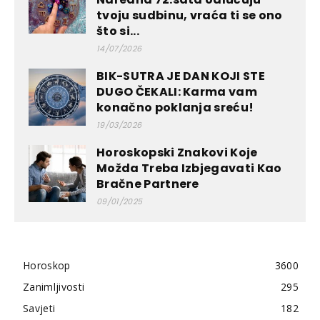
tvoju sudbinu, vraća ti se ono
što si...
14/07/2026
BIK-SUTRA JE DAN KOJI STE
DUGO ČEKALI: Karma vam
konačno poklanja sreću!
19/03/2026
Horoskopski Znakovi Koje
Možda Treba Izbjegavati Kao
Bračne Partnere
09/01/2025
Horoskop
3600
Zanimljivosti
295
Savjeti
182