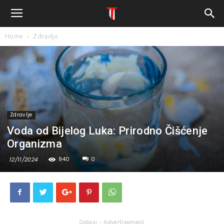
Home
Zdravlje
Zdravlje
Voda od Bijelog Luka: Prirodno Čišćenje
Organizma
940
0
12/11/2024
Oglasi - Advertisement