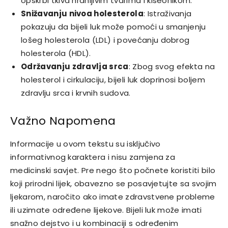
opskrbi tkiva hranljivim tvarima i kiseonikom.
Snižavanju nivoa holesterola
: Istraživanja
pokazuju da bijeli luk može pomoći u smanjenju
lošeg holesterola (LDL) i povećanju dobrog
holesterola (HDL).
Održavanju zdravlja srca
: Zbog svog efekta na
holesterol i cirkulaciju, bijeli luk doprinosi boljem
zdravlju srca i krvnih sudova.
Važno Napomena
Informacije u ovom tekstu su isključivo
informativnog karaktera i nisu zamjena za
medicinski savjet. Pre nego što počnete koristiti bilo
koji prirodni lijek, obavezno se posavjetujte sa svojim
ljekarom, naročito ako imate zdravstvene probleme
ili uzimate određene lijekove. Bijeli luk može imati
snažno dejstvo i u kombinaciji s određenim