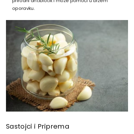
prirodni antibiotik i može pomoći u bržem
oporavku.
Sastojci i Priprema