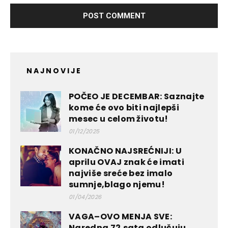
NAJNOVIJE
POČEO JE DECEMBAR: Saznajte
kome će ovo biti najlepši
mesec u celom životu!
01/12/2025
KONAČNO NAJSREĆNIJI: U
aprilu OVAJ znak će imati
najviše sreće bez imalo
sumnje,blago njemu!
01/04/2026
VAGA–OVO MENJA SVE:
Naredna 72.sata odlučuju