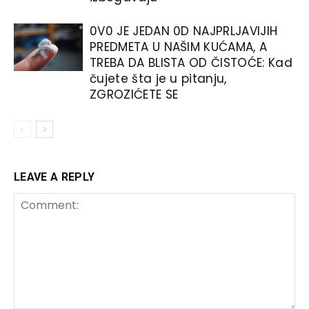
0V0 JE JEDAN 0D NAJPRLJAVIJIH
PREDMETA U NAŠIM KUĆAMA, A
TREBA DA BLISTA OD ČISTOĆE: Kad
čujete šta je u pitanju,
ZGROZIĆETE SE
LEAVE A REPLY