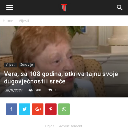
Home
Vijesti
Vijesti
Zdravlje
Vera, sa 108 godina, otkriva tajnu svoje
dugovječnosti i sreće
1788
0
28/11/2024
Oglasi - Advertisement