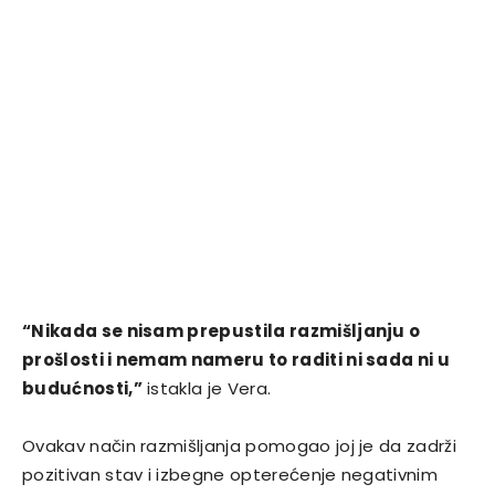
“Nikada se nisam prepustila razmišljanju o
prošlosti i nemam nameru to raditi ni sada ni u
budućnosti,”
istakla je Vera.
Ovakav način razmišljanja pomogao joj je da zadrži
pozitivan stav i izbegne opterećenje negativnim