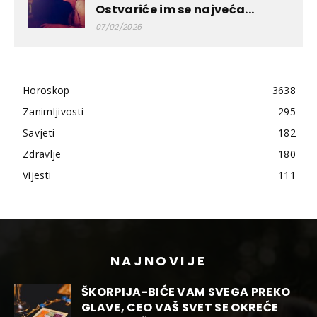
Ostvariće im se najveća...
07/02/2026
Horoskop
3638
Zanimljivosti
295
Savjeti
182
Zdravlje
180
Vijesti
111
NAJNOVIJE
ŠKORPIJA-BIĆE VAM SVEGA PREKO
GLAVE, CEO VAŠ SVET SE OKREĆE