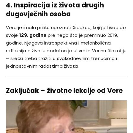
4. Inspiracija iz života drugih
dugovječnih osoba
Vera je imala priliku upoznati Xiaokua, koji je živeo do
svoje
129. godine
pre nego što je preminuo 2019.
godine. Njegova introspektivna i melankolična
refleksija o životu dodatno je utvrdila Verinu filozofiju
– sreću treba tražiti u svakodnevnim trenucima i
jednostavnim radostima života.
Zaključak – životne lekcije od Vere