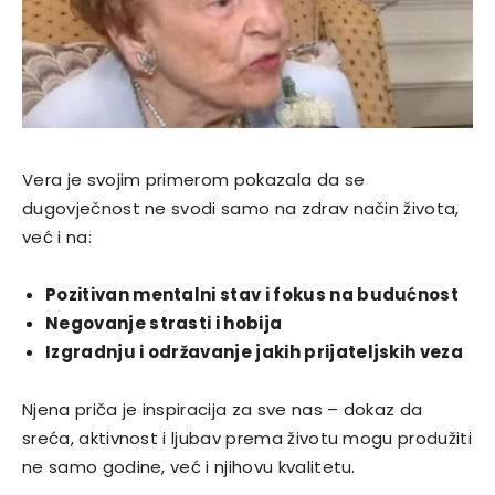
Vera je svojim primerom pokazala da se
dugovječnost ne svodi samo na zdrav način života,
već i na:
Pozitivan mentalni stav i fokus na budućnost
Negovanje strasti i hobija
Izgradnju i održavanje jakih prijateljskih veza
Njena priča je inspiracija za sve nas – dokaz da
sreća, aktivnost i ljubav prema životu mogu produžiti
ne samo godine, već i njihovu kvalitetu.