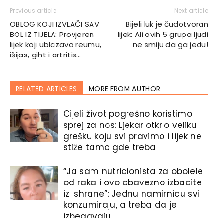
Previous article
Next article
OBLOG KOJI IZVLAČI SAV
Bijeli luk je čudotvoran
BOL IZ TIJELA: Provjeren
lijek: Ali ovih 5 grupa ljudi
lijek koji ublazava reumu,
ne smiju da ga jedu!
išijas, giht i artritis…
RELATED ARTICLES
MORE FROM AUTHOR
Cijeli život pogrešno koristimo
sprej za nos: Ljekar otkrio veliku
grešku koju svi pravimo i lijek ne
stiže tamo gde treba
“Ja sam nutricionista za obolele
od raka i ovo obavezno izbacite
iz ishrane”: Jednu namirnicu svi
konzumiraju, a treba da je
izbegavaju