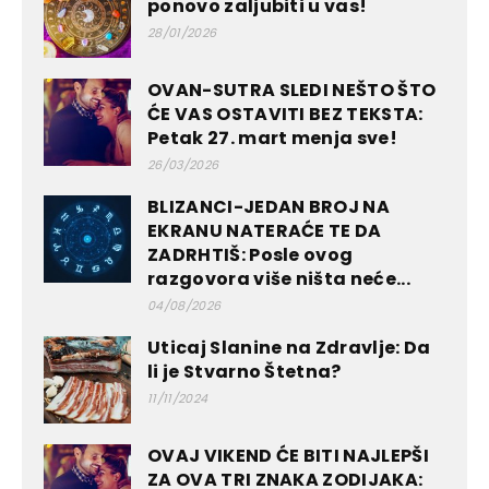
ponovo zaljubiti u vas!
28/01/2026
OVAN-SUTRA SLEDI NEŠTO ŠTO
ĆE VAS OSTAVITI BEZ TEKSTA:
Petak 27. mart menja sve!
26/03/2026
BLIZANCI-JEDAN BROJ NA
EKRANU NATERAĆE TE DA
ZADRHTIŠ: Posle ovog
razgovora više ništa neće...
04/08/2026
Uticaj Slanine na Zdravlje: Da
li je Stvarno Štetna?
11/11/2024
OVAJ VIKEND ĆE BITI NAJLEPŠI
ZA OVA TRI ZNAKA ZODIJAKA: