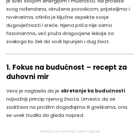
je svet svojom energijom i mudrošću. Na proslavi
svog rođendana, okružena porodicom, prijateljima i
novinarima, otkrila je ključne aspekte svoje
dugovječnosti i sreće. Njena priča nije samo
fascinantna, već pruža dragocjene lekcije za
svakoga ko želi da vodi ispunjen i dug život.
1. Fokus na budućnost – recept za
duhovni mir
Vera je naglasila da je
okretanje ka budućnosti
najvažniji princip njenog života. Umesto da se
zadržava na prošlim događajima ili greškama, ona
se uvek trudila da gleda napred.
Sadržaj se nastavlja nakon oglasa