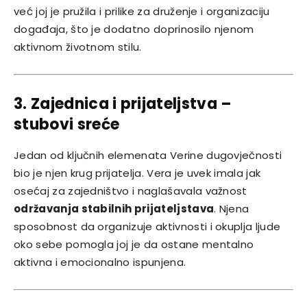
već joj je pružila i prilike za druženje i organizaciju
događaja, što je dodatno doprinosilo njenom
aktivnom životnom stilu.
3. Zajednica i prijateljstva –
stubovi sreće
Jedan od ključnih elemenata Verine dugovječnosti
bio je njen krug prijatelja. Vera je uvek imala jak
osećaj za zajedništvo i naglašavala važnost
održavanja stabilnih prijateljstava
. Njena
sposobnost da organizuje aktivnosti i okuplja ljude
oko sebe pomogla joj je da ostane mentalno
aktivna i emocionalno ispunjena.