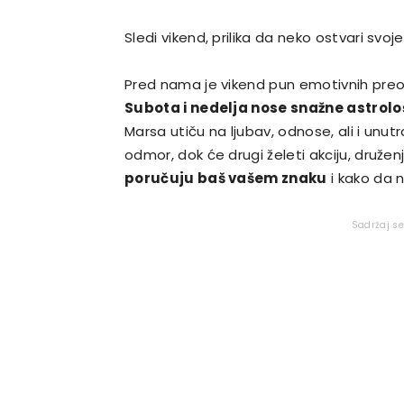
Sledi vikend, prilika da neko ostvari svo
Pred nama je vikend pun emotivnih preok
Subota i nedelja nose snažne astrol
Marsa utiču na ljubav, odnose, ali i unutr
odmor, dok će drugi želeti akciju, druže
poručuju baš vašem znaku
i kako da n
Sadržaj s