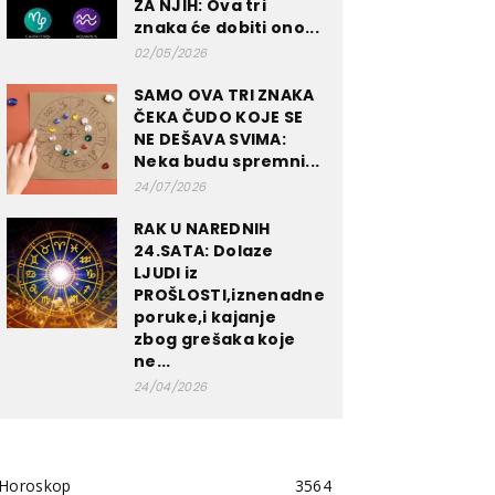
ZA NJIH: Ova tri
znaka će dobiti ono...
02/05/2026
SAMO OVA TRI ZNAKA
ČEKA ČUDO KOJE SE
NE DEŠAVA SVIMA:
Neka budu spremni...
24/07/2026
RAK U NAREDNIH
24.SATA: Dolaze
LJUDI iz
PROŠLOSTI,iznenadne
poruke,i kajanje
zbog grešaka koje
ne...
24/04/2026
Horoskop
3564