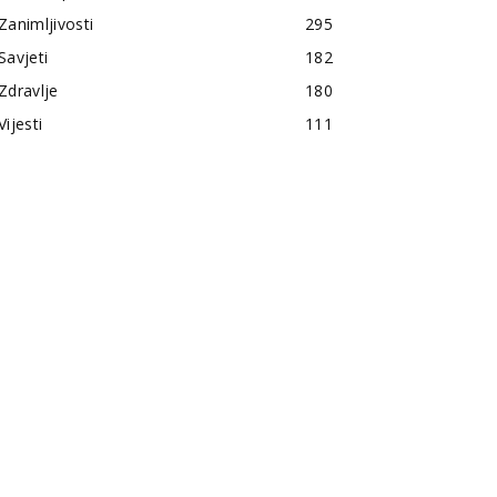
Zanimljivosti
295
Savjeti
182
Zdravlje
180
Vijesti
111