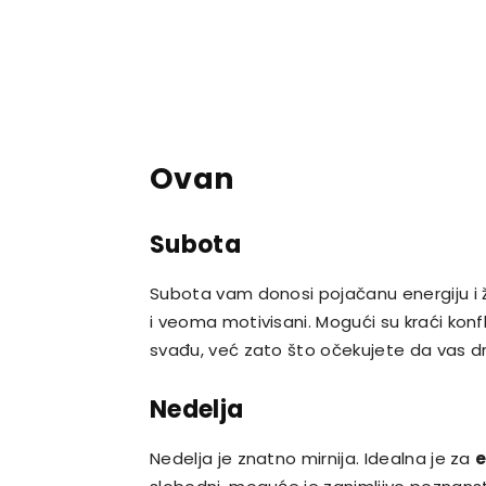
Ovan
Subota
Subota vam donosi pojačanu energiju i 
i veoma motivisani. Mogući su kraći konf
svađu, već zato što očekujete da vas d
Nedelja
Nedelja je znatno mirnija. Idealna je za
e