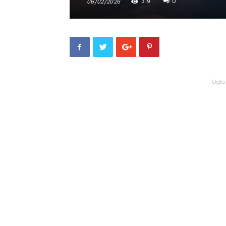
319
0
06/02/2026
Ogla