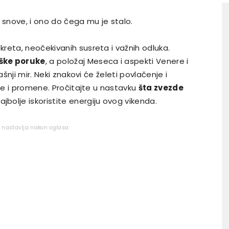
je snove, i ono do čega mu je stalo.
reta, neočekivanih susreta i važnih odluka.
oške poruke
, a položaj Meseca i aspekti Venere i
ašnji mir. Neki znakovi će želeti povlačenje i
nje i promene. Pročitajte u nastavku
šta zvezde
ajbolje iskoristite energiju ovog vikenda.
e nastavlja nakon oglasa