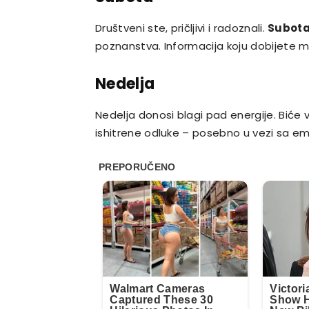
Društveni ste, pričljivi i radoznali.
Subota 
poznanstva. Informacija koju dobijete 
Nedelja
Nedelja donosi blagi pad energije. Biće
ishitrene odluke – posebno u vezi sa e