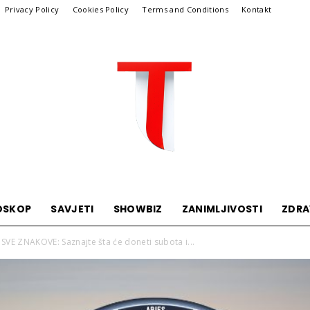
Privacy Policy
Cookies Policy
Terms and Conditions
Kontakt
OSKOP
SAVJETI
SHOWBIZ
ZANIMLJIVOSTI
ZDRA
Telegraf
VE ZNAKOVE: Saznajte šta će doneti subota i...