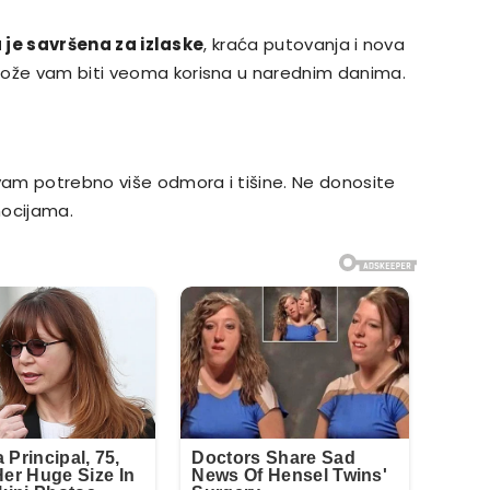
je savršena za izlaske
, kraća putovanja i nova
može vam biti veoma korisna u narednim danima.
 vam potrebno više odmora i tišine. Ne donosite
mocijama.