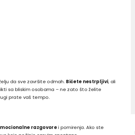
želju da sve završite odmah.
Bićete nestrpljivi
, ali
likti sa bliskim osobama – ne zato što želite
rugi prate vaš tempo.
mocionalne razgovore
i pomirenja. Ako ste