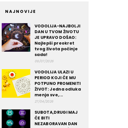
NAJNOVIJE
VODOLIJA-NAJBOLJI
DAN U TVOM ŽIVOTU
JE UPRAVO DOŠAO:
Najlepši preokret
tvog života počinje
sada!
09/07/2026
VODOLIJA ULAZI U
PERIOD KOJI ĆE MU
POTPUNO PROMENITI
ŽIVOT: Jedna odluka
menja sve,...
27/04/2026
SUBOTA,DRUGI MAJ
ĆE BITI
NEZABORAVAN DAN