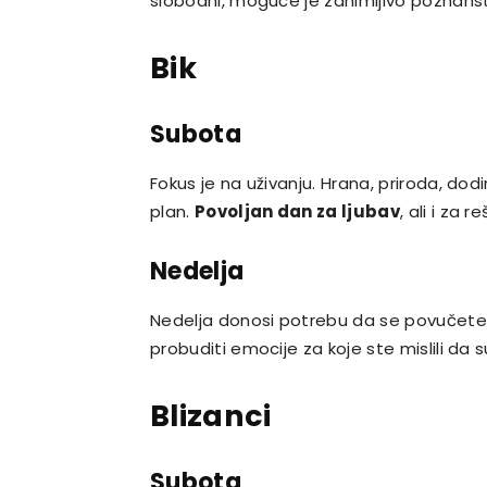
slobodni, moguće je zanimljivo poznans
Bik
Subota
Fokus je na uživanju. Hrana, priroda, dodi
plan.
Povoljan dan za ljubav
, ali i za 
Nedelja
Nedelja donosi potrebu da se povučete i 
probuditi emocije za koje ste mislili da 
Blizanci
Subota