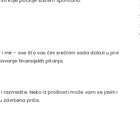
tvo koje počinje sasvim spontano.
r i mir – sve što vas čini srećnim sada dolazi u prvi
rešavanje finansijskih pitanja.
razmislite. Neko iz prošlosti može vam se javiti i
su završena priča.