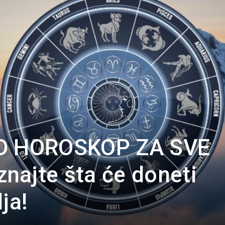
Portal
ND HOROSKOP ZA SVE
najte šta će doneti
ja!