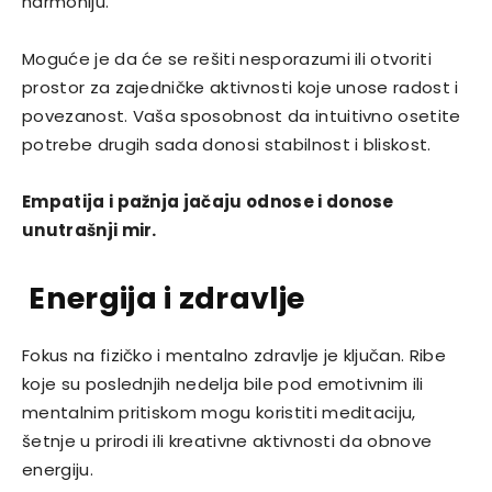
harmoniju.
Moguće je da će se rešiti nesporazumi ili otvoriti
prostor za zajedničke aktivnosti koje unose radost i
povezanost. Vaša sposobnost da intuitivno osetite
potrebe drugih sada donosi stabilnost i bliskost.
Empatija i pažnja jačaju odnose i donose
unutrašnji mir.
Energija i zdravlje
Fokus na fizičko i mentalno zdravlje je ključan. Ribe
koje su poslednjih nedelja bile pod emotivnim ili
mentalnim pritiskom mogu koristiti meditaciju,
šetnje u prirodi ili kreativne aktivnosti da obnove
energiju.