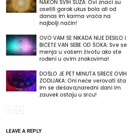
NAKON SVIH SUZA: Ovi znaci su
osetili gorak ukus bola ali od
danas im karma vraća na
najbolji način!
OVO VAM SE NIKADA NIJE DESILO I
BIĆETE VAN SEBE OD ŠOKA: Sve se
menja u vašem životu ako ste
rođeni u ovim znakovima!
DOŠLO JE PET MINUTA SREĆE OVIH
ZODIJAKA: Oni neće verovati šta
im se dešava,naredni dani im
zauvek ostaju u srcu!
LEAVE A REPLY