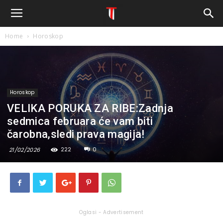
Home
Horoskop
Horoskop
VELIKA PORUKA ZA RIBE:Zadnja
sedmica februara će vam biti
čarobna,sledi prava magija!
222
0
21/02/2026
Oglasi - Advertisement