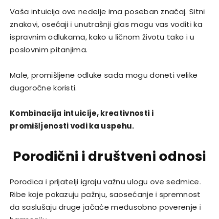
Vaša intuicija ove nedelje ima poseban značaj. Sitni
znakovi, osećaji i unutrašnji glas mogu vas voditi ka
ispravnim odlukama, kako u ličnom životu tako i u
poslovnim pitanjima.
Male, promišljene odluke sada mogu doneti velike
dugoročne koristi.
Kombinacija intuicije, kreativnosti i
promišljenosti vodi ka uspehu.
Porodični i društveni odnosi
Porodica i prijatelji igraju važnu ulogu ove sedmice.
Ribe koje pokazuju pažnju, saosećanje i spremnost
da saslušaju druge jačaće međusobno poverenje i