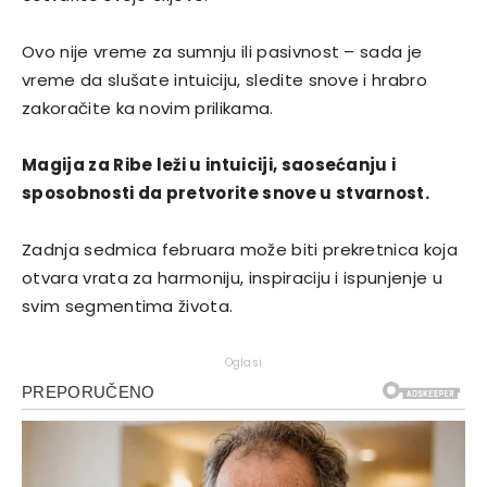
Ovo nije vreme za sumnju ili pasivnost – sada je
vreme da slušate intuiciju, sledite snove i hrabro
zakoračite ka novim prilikama.
Magija za Ribe leži u intuiciji, saosećanju i
sposobnosti da pretvorite snove u stvarnost.
Zadnja sedmica februara može biti prekretnica koja
otvara vrata za harmoniju, inspiraciju i ispunjenje u
svim segmentima života.
Oglasi