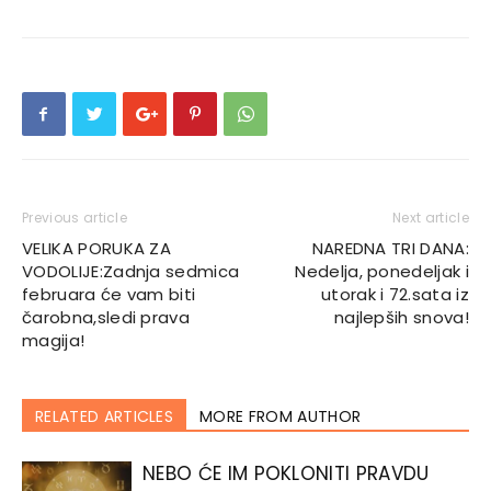
Previous article
Next article
VELIKA PORUKA ZA
NAREDNA TRI DANA:
VODOLIJE:Zadnja sedmica
Nedelja, ponedeljak i
februara će vam biti
utorak i 72.sata iz
čarobna,sledi prava
najlepših snova!
magija!
RELATED ARTICLES
MORE FROM AUTHOR
NEBO ĆE IM POKLONITI PRAVDU