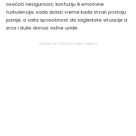
osećati nesigurnost, konfuziju ili emotivne
turbulencije, sada dolazi vreme kada stvari postaju
jasnije, a vaša sposobnost da sagledate situacije iz
srca i duše donosi važne uvide.
Sadržaj se nastavlja nakon oglasa