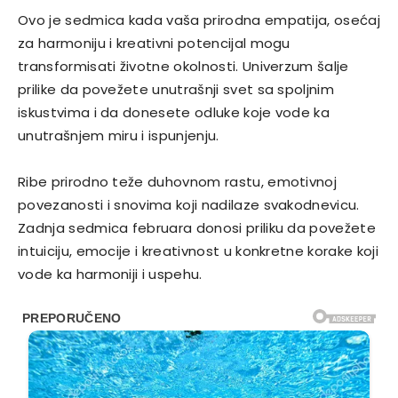
Ovo je sedmica kada vaša prirodna empatija, osećaj
za harmoniju i kreativni potencijal mogu
transformisati životne okolnosti. Univerzum šalje
prilike da povežete unutrašnji svet sa spoljnim
iskustvima i da donesete odluke koje vode ka
unutrašnjem miru i ispunjenju.
Ribe prirodno teže duhovnom rastu, emotivnoj
povezanosti i snovima koji nadilaze svakodnevicu.
Zadnja sedmica februara donosi priliku da povežete
intuiciju, emocije i kreativnost u konkretne korake koji
vode ka harmoniji i uspehu.