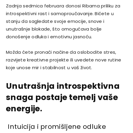
Zadnja sedmica februara donosi Ribama priliku za
introspektivni rast i samoproučavanje. Bićete u
stanju da sagledate svoje emocije, snove i
unutrašnje blokade, što omogućava bolje
donošenje odluka i emotivnu jasnoću.
Možda ćete pronaći načine da oslobodite stres,
razvijete kreativne projekte ili uvedete nove rutine
koje unose mir i stabilnost u vaš život.
Unutrašnja introspektivna
snaga postaje temelj vaše
energije.
Intuicija i promišljene odluke