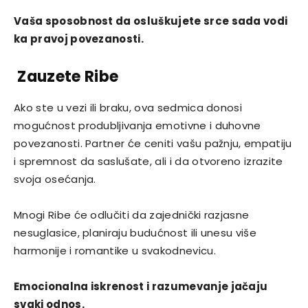
Vaša sposobnost da osluškujete srce sada vodi
ka pravoj povezanosti.
Zauzete Ribe
Ako ste u vezi ili braku, ova sedmica donosi
mogućnost produbljivanja emotivne i duhovne
povezanosti. Partner će ceniti vašu pažnju, empatiju
i spremnost da saslušate, ali i da otvoreno izrazite
svoja osećanja.
Mnogi Ribe će odlučiti da zajednički razjasne
nesuglasice, planiraju budućnost ili unesu više
harmonije i romantike u svakodnevicu.
Emocionalna iskrenost i razumevanje jačaju
svaki odnos.