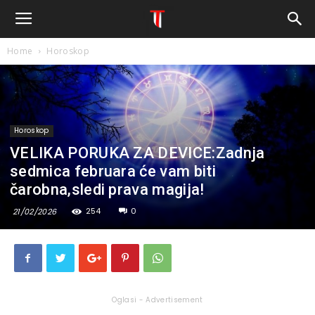
Home
Horoskop
Horoskop
VELIKA PORUKA ZA DEVICE:Zadnja
sedmica februara će vam biti
čarobna,sledi prava magija!
254
0
21/02/2026
Oglasi - Advertisement