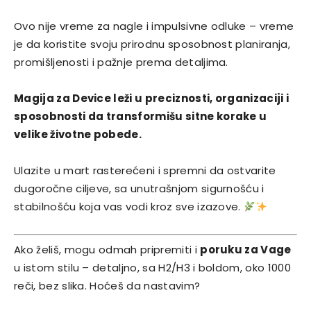
Ovo nije vreme za nagle i impulsivne odluke – vreme
je da koristite svoju prirodnu sposobnost planiranja,
promišljenosti i pažnje prema detaljima.
Magija za Device leži u preciznosti, organizaciji i
sposobnosti da transformišu sitne korake u
velike životne pobede.
Ulazite u mart rasterećeni i spremni da ostvarite
dugoročne ciljeve, sa unutrašnjom sigurnošću i
stabilnošću koja vas vodi kroz sve izazove.
Ako želiš, mogu odmah pripremiti i
poruku za Vage
u istom stilu – detaljno, sa H2/H3 i boldom, oko 1000
reči, bez slika. Hoćeš da nastavim?