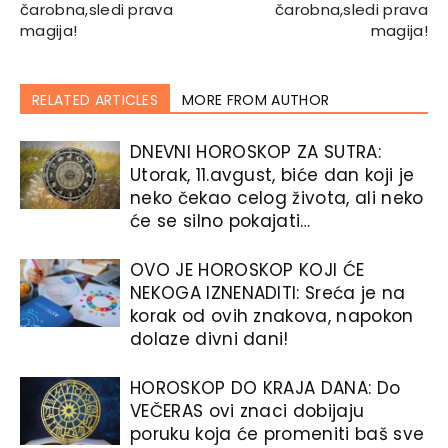
čarobna,sledi prava
čarobna,sledi prava
magija!
magija!
RELATED ARTICLES
MORE FROM AUTHOR
DNEVNI HOROSKOP ZA SUTRA:
Utorak, 11.avgust, biće dan koji je
neko čekao celog života, ali neko
će se silno pokajati…
OVO JE HOROSKOP KOJI ĆE
NEKOGA IZNENADITI: Sreća je na
korak od ovih znakova, napokon
dolaze divni dani!
HOROSKOP DO KRAJA DANA: Do
VEČERAS ovi znaci dobijaju
poruku koja će promeniti baš sve