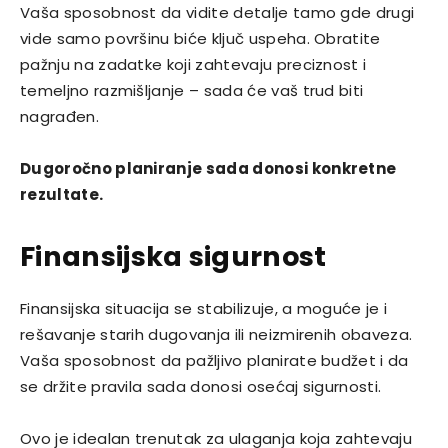
Vaša sposobnost da vidite detalje tamo gde drugi
vide samo površinu biće ključ uspeha. Obratite
pažnju na zadatke koji zahtevaju preciznost i
temeljno razmišljanje – sada će vaš trud biti
nagrađen.
Dugoročno planiranje sada donosi konkretne
rezultate.
Finansijska sigurnost
Finansijska situacija se stabilizuje, a moguće je i
rešavanje starih dugovanja ili neizmirenih obaveza.
Vaša sposobnost da pažljivo planirate budžet i da
se držite pravila sada donosi osećaj sigurnosti.
Ovo je idealan trenutak za ulaganja koja zahtevaju