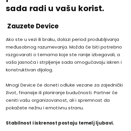
sada radi u vašu korist.
Zauzete Device
Ako ste u vezi ili braku, dolazi period produbljivanja
međusobnog razumevanja. Možda će biti potrebno
razgovarati o temama koje ste ranije izbegavali, a
vaša jasnoća i strpljenje sada omogućavaju iskren i
konstruktivan dijalog.
Mnogi Device će doneti odluke vezane za zajednički
život, finansije ili planiranje budućnosti. Partner će
ceniti vašu organizovanost, ali i spremnost da
pokažete nežnu i emotivnu stranu.
Stabilnost i iskrenost postaju temelj ljubavi.