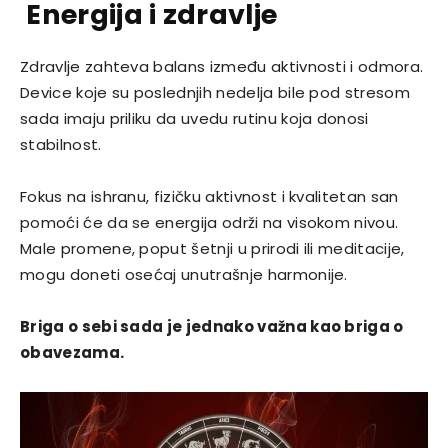
Energija i zdravlje
Zdravlje zahteva balans između aktivnosti i odmora.
Device koje su poslednjih nedelja bile pod stresom
sada imaju priliku da uvedu rutinu koja donosi
stabilnost.
Fokus na ishranu, fizičku aktivnost i kvalitetan san
pomoći će da se energija održi na visokom nivou.
Male promene, poput šetnji u prirodi ili meditacije,
mogu doneti osećaj unutrašnje harmonije.
Briga o sebi sada je jednako važna kao briga o
obavezama.