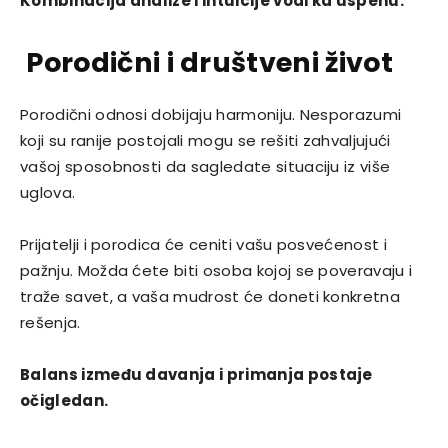
Kombinacija analize i intuicije vodi ka uspehu.
Porodični i društveni život
Porodični odnosi dobijaju harmoniju. Nesporazumi
koji su ranije postojali mogu se rešiti zahvaljujući
vašoj sposobnosti da sagledate situaciju iz više
uglova.
Prijatelji i porodica će ceniti vašu posvećenost i
pažnju. Možda ćete biti osoba kojoj se poveravaju i
traže savet, a vaša mudrost će doneti konkretna
rešenja.
Balans između davanja i primanja postaje
očigledan.