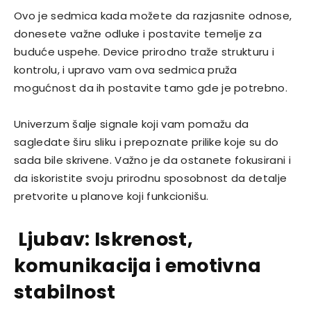
Ovo je sedmica kada možete da razjasnite odnose,
donesete važne odluke i postavite temelje za
buduće uspehe. Device prirodno traže strukturu i
kontrolu, i upravo vam ova sedmica pruža
mogućnost da ih postavite tamo gde je potrebno.
Univerzum šalje signale koji vam pomažu da
sagledate širu sliku i prepoznate prilike koje su do
sada bile skrivene. Važno je da ostanete fokusirani i
da iskoristite svoju prirodnu sposobnost da detalje
pretvorite u planove koji funkcionišu.
Ljubav: Iskrenost,
komunikacija i emotivna
stabilnost