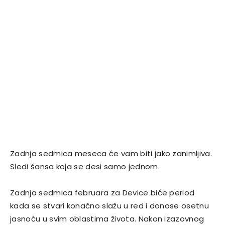
Zadnja sedmica meseca će vam biti jako zanimljiva.
Sledi šansa koja se desi samo jednom.
Zadnja sedmica februara za Device biće period
kada se stvari konačno slažu u red i donose osetnu
jasnoću u svim oblastima života. Nakon izazovnog