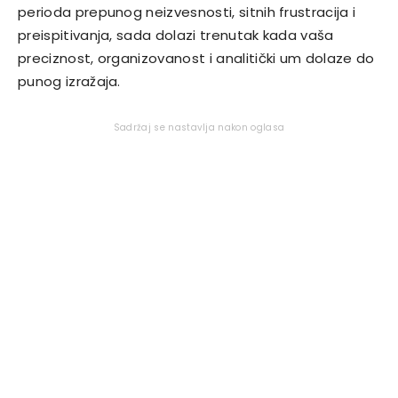
perioda prepunog neizvesnosti, sitnih frustracija i
preispitivanja, sada dolazi trenutak kada vaša
preciznost, organizovanost i analitički um dolaze do
punog izražaja.
Sadržaj se nastavlja nakon oglasa