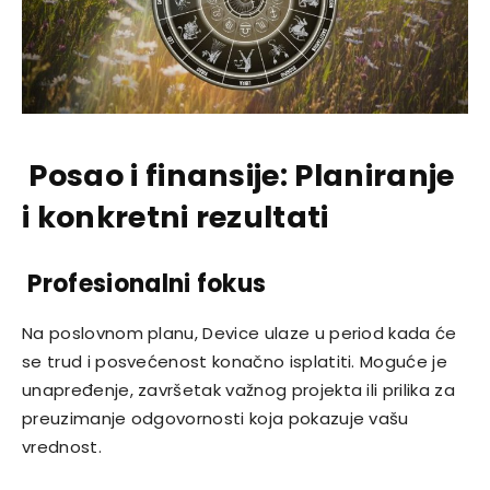
Posao i finansije: Planiranje
i konkretni rezultati
Profesionalni fokus
Na poslovnom planu, Device ulaze u period kada će
se trud i posvećenost konačno isplatiti. Moguće je
unapređenje, završetak važnog projekta ili prilika za
preuzimanje odgovornosti koja pokazuje vašu
vrednost.