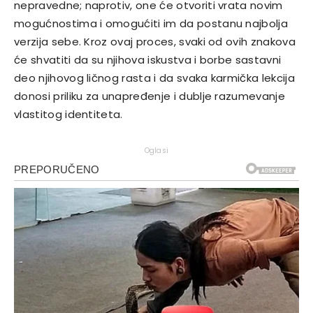
nepravedne; naprotiv, one će otvoriti vrata novim
mogućnostima i omogućiti im da postanu najbolja
verzija sebe.
Kroz ovaj proces, svaki od ovih znakova
će shvatiti da su njihova iskustva i borbe sastavni
deo njihovog ličnog rasta i da svaka karmička lekcija
donosi priliku za unapređenje i dublje razumevanje
vlastitog identiteta.
Oglasi