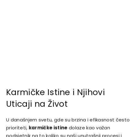
Karmičke Istine i Njihovi
Uticaji na Život
U današnjem svetu, gde su brzina i efikasnost često
prioriteti,
karmičke istine
dolaze kao važan
podsjetnik na to koliko su naši unutrašnji procesi i