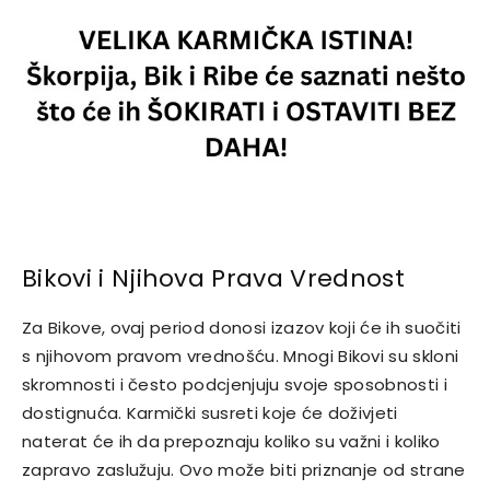
Bikovi i Njihova Prava Vrednost
Za Bikove, ovaj period donosi izazov koji će ih suočiti
s njihovom pravom vrednošću. Mnogi Bikovi su skloni
skromnosti i često podcjenjuju svoje sposobnosti i
dostignuća. Karmički susreti koje će doživjeti
naterat će ih da prepoznaju koliko su važni i koliko
zapravo zaslužuju. Ovo može biti priznanje od strane