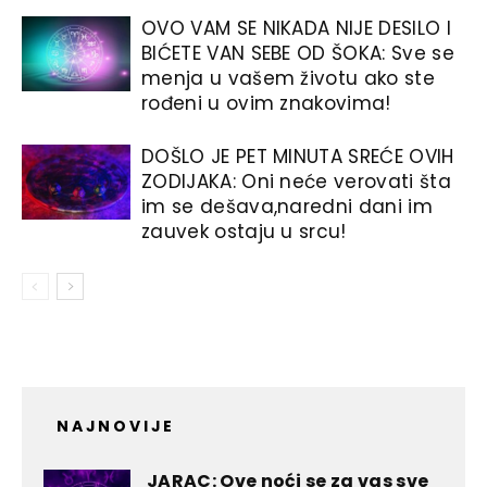
OVO VAM SE NIKADA NIJE DESILO I
BIĆETE VAN SEBE OD ŠOKA: Sve se
menja u vašem životu ako ste
rođeni u ovim znakovima!
DOŠLO JE PET MINUTA SREĆE OVIH
ZODIJAKA: Oni neće verovati šta
im se dešava,naredni dani im
zauvek ostaju u srcu!
NAJNOVIJE
JARAC: Ove noći se za vas sve