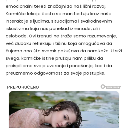
emocionalni tereti značajni za naš lični razvoj.
Karmičke lekcije često se manifestuju kroz naše
interakcije s ljudima, situacijama i svakodnevnim
iskustvima koja nas ponekad iznenade, ali i
oslobode. Ovi trenuci ne traže samo razumevanje,
već duboku refleksiju i tišinu koja omogućava da
čujemo ono što svemir pokušava da nam kaže. U srži
svega, karmičke istine pružaju nam priliku da
preispitamo svoja uverenja i ponašanja, kao i da
preuzmemo odgovornost za svoje postupke.