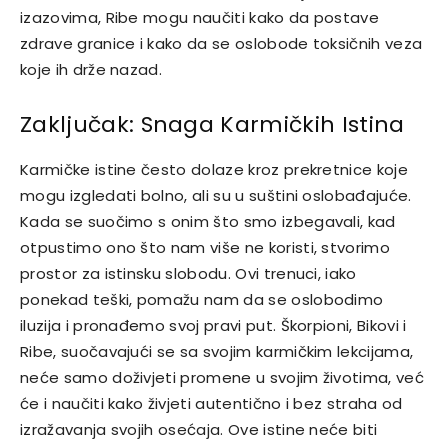
izazovima, Ribe mogu naučiti kako da postave
zdrave granice i kako da se oslobode toksičnih veza
koje ih drže nazad.
Zaključak: Snaga Karmičkih Istina
Karmičke istine često dolaze kroz prekretnice koje
mogu izgledati bolno, ali su u suštini oslobađajuće.
Kada se suočimo s onim što smo izbegavali, kad
otpustimo ono što nam više ne koristi, stvorimo
prostor za istinsku slobodu.
Ovi trenuci, iako
ponekad teški, pomažu nam da se oslobodimo
iluzija i pronađemo svoj pravi put. Škorpioni, Bikovi i
Ribe, suočavajući se sa svojim karmičkim lekcijama,
neće samo doživjeti promene u svojim životima, već
će i naučiti kako živjeti autentično i bez straha od
izražavanja svojih osećaja.
Ove istine neće biti