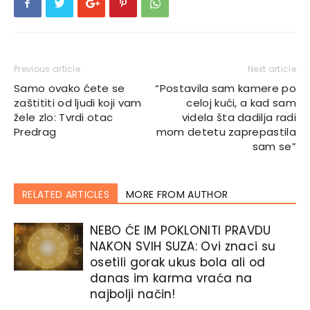
Previous article
Next article
Samo ovako ćete se
“Postavila sam kamere po
zaštititi od ljudi koji vam
celoj kući, a kad sam
žele zlo: Tvrdi otac
videla šta dadilja radi
Predrag
mom detetu zaprepastila
sam se”
RELATED ARTICLES
MORE FROM AUTHOR
NEBO ĆE IM POKLONITI PRAVDU
NAKON SVIH SUZA: Ovi znaci su
osetili gorak ukus bola ali od
danas im karma vraća na
najbolji način!