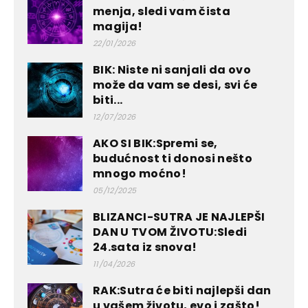
menja, sledi vam čista
magija!
22/01/2026
BIK: Niste ni sanjali da ovo
može da vam se desi, svi će
biti...
12/07/2026
AKO SI BIK:Spremi se,
budućnost ti donosi nešto
mnogo moćno!
05/12/2025
BLIZANCI-SUTRA JE NAJLEPŠI
DAN U TVOM ŽIVOTU:Sledi
24.sata iz snova!
11/04/2026
RAK:Sutra će biti najlepši dan
u vašem životu, evo i zašto!