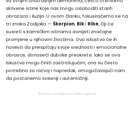
sa svojim unutrašnjim demonima, često otkrivamo
skrivene istine koje nas mogu osloboditi starih
obrazaca i iluzija. U ovom članku, fokusiraćemo se na
tri znaka Zodijaka —
Škorpion
,
Bik
i
Ribe
, čiji će
susreti s karmičkim istinama donijeti značajne
promjene u njihovim životima. Ova iskustva će ih
navesti da preispitaju svoje vrednosti i emocionalne
obrasce, donoseći duboke preokrete. Iako se ova
iskustva mogu činiti zastrašujućim, ona su često
potrebna za razvoj i napredak, omogućavajući nam
da postanemo svesniji i autentičniji.
Sadržaj se nastavlja nakon oglasa