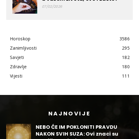
07/02/2026
Horoskop
3586
Zanimljivosti
295
Savjeti
182
Zdravlje
180
Vijesti
111
NAJNOVIJE
NEBO ĆE IM POKLONITI PRAVDU
NAKON SVIH SUZA: Ovi znaci su