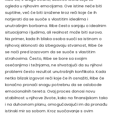
ogleda u njihovim emocijama. Ove istine neće biti
suptilne, već će biti izražene kroz reči koje će ih
natjerati da se suoče s vlastitim idealima i
unutrašnjim borbama. Ribe često sanjaju o idealnim
situacijama i ljudima, ali realnost može biti surova.
Na primer, kada ih bliska osoba suoči sa istinom o
njihovoj sklonosti da izbegavaju stvarnost, Ribe će
se naći pred izazovom da se suoče s vlastitim
strahovima. Često, Ribe se bore sa svojim
osećanjima i težnjama, ne shvatajući da su njihovi
problemi često rezultat unutrašnjih konflikata.
Kada
netko blizak izgovori reči koje će ih osnažiti, Ribe će
konačno pronaći snagu potrebnu da se oslobode
emocionalnih tereta. Ovaj proces donosi novu
stabilnost u njihove živote, kako na finansijskom tako
i na duhovnom planu, omogućavajući im da pronađu
istinski mir sa sobom.
Kroz suočavanje s ovim