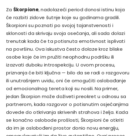
Za
Škorpione
, nadolazeći period donosi istinu koja
će razbiti zidove šutnje koje su godinama gradili.
Škorpioni su poznati po svojoj tajanstvenosti i
sklonosti da skrivaju svoja osećanja, ali sada dolazi
trenutak kada će ta potisnuta emotivnost isplivati
na površinu. Ova iskustva često dolaze kroz bliske
osobe koje će im pružiti neophodnu podršku ili
izazvati duboku introspekciju. U ovom procesu,
priznanja će biti ključna — bilo da se radi o razgovoru
ili unutrašnjem uvidu, oni će omogućiti oslobađanje
od emocionalnog tereta koji su nosili. Na primer,
jedan Škorpion može doživeti preokret u odnosu sa
partnerom, kada razgovor o potisnutim osjećanjima
dovede do otkrivanja skrivenih strahova i želja. Kada
se konačno oslobode prošlosti, Škorpioni će otkriti
da im je oslobođeni prostor donio novu energiju,
omogućavajući im da žive autentično. Ovaj proces