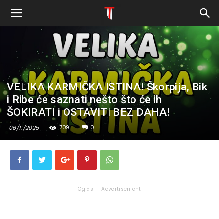
VELIKA KARMIČKA ISTINA! Škorpija, Bik
i Ribe će saznati nešto što će ih
ŠOKIRATI i OSTAVITI BEZ DAHA!
709
0
06/11/2025
Oglasi - Advertisement