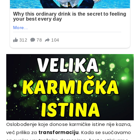
Oslobođenje koje donose karmičke istine nije kazna,
već prilika za
transformaciju
. Kada se suočavamo