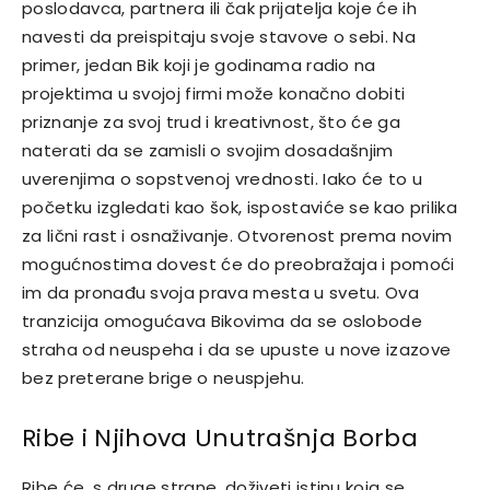
poslodavca, partnera ili čak prijatelja koje će ih
navesti da preispitaju svoje stavove o sebi. Na
primer, jedan Bik koji je godinama radio na
projektima u svojoj firmi može konačno dobiti
priznanje za svoj trud i kreativnost, što će ga
naterati da se zamisli o svojim dosadašnjim
uverenjima o sopstvenoj vrednosti. Iako će to u
početku izgledati kao šok, ispostaviće se kao prilika
za lični rast i osnaživanje. Otvorenost prema novim
mogućnostima dovest će do preobražaja i pomoći
im da pronađu svoja prava mesta u svetu. Ova
tranzicija omogućava Bikovima da se oslobode
straha od neuspeha i da se upuste u nove izazove
bez preterane brige o neuspjehu.
Ribe i Njihova Unutrašnja Borba
Ribe će, s druge strane, doživeti istinu koja se