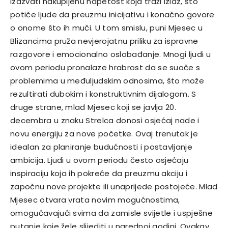
izazvati nakupljenu napetost koja traži izlaz, što
potiče ljude da preuzmu inicijativu i konačno govore
o onome što ih muči. U tom smislu, puni Mjesec u
Blizancima pruža nevjerojatnu priliku za ispravne
razgovore i emocionalno oslobađanje. Mnogi ljudi u
ovom periodu pronalaze hrabrost da se suoče s
problemima u međuljudskim odnosima, što može
rezultirati dubokim i konstruktivnim dijalogom. S
druge strane, mlad Mjesec koji se javlja 20.
decembra u znaku Strelca donosi osjećaj nade i
novu energiju za nove početke. Ovaj trenutak je
idealan za planiranje budućnosti i postavljanje
ambicija. Ljudi u ovom periodu često osjećaju
inspiraciju koja ih pokreće da preuzmu akciju i
započnu nove projekte ili unaprijede postojeće. Mlad
Mjesec otvara vrata novim mogućnostima,
omogućavajući svima da zamisle svijetle i uspješne
putanje koje žele slijediti u narednoj godini. Ovakav