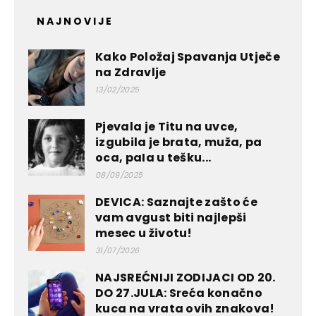
NAJNOVIJE
Kako Položaj Spavanja Utječe
na Zdravlje
13/02/2025
Pjevala je Titu na uvce,
izgubila je brata, muža, pa
oca, paIa u tešku...
08/09/2025
DEVICA: Saznajte zašto će
vam avgust biti najlepši
mesec u životu!
31/07/2026
NAJSREĆNIJI ZODIJACI OD 20.
DO 27.JULA: Sreća konačno
kuca na vrata ovih znakova!