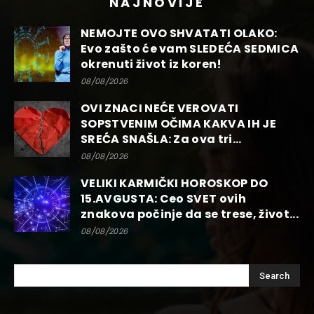
NAJNOVIJE
NEMOJTE OVO SHVATATI OLAKO:
Evo zašto će vam SLEDEĆA SEDMICA
okrenuti život iz koren!
08/08/2026
OVI ZNACI NEĆE VEROVATI
SOPSTVENIM OČIMA KAKVA IH JE
SREĆA SNAŠLA: Za ova tri...
08/08/2026
VELIKI KARMIČKI HOROSKOP DO
15.AVGUSTA: Ceo SVET ovih
znakova počinje da se trese, život...
08/08/2026