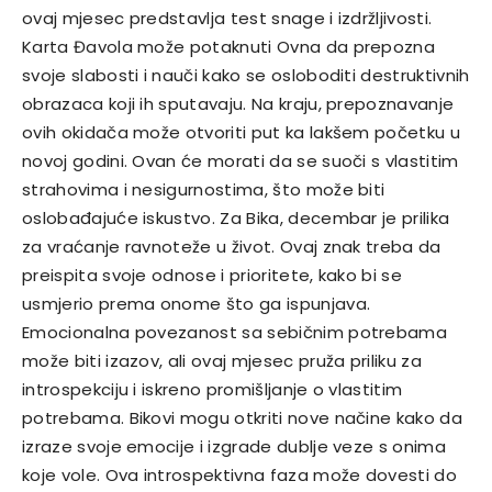
ovaj mjesec predstavlja test snage i izdržljivosti.
Karta Đavola može potaknuti Ovna da prepozna
svoje slabosti i nauči kako se osloboditi destruktivnih
obrazaca koji ih sputavaju. Na kraju, prepoznavanje
ovih okidača može otvoriti put ka lakšem početku u
novoj godini. Ovan će morati da se suoči s vlastitim
strahovima i nesigurnostima, što može biti
oslobađajuće iskustvo. Za Bika, decembar je prilika
za vraćanje ravnoteže u život. Ovaj znak treba da
preispita svoje odnose i prioritete, kako bi se
usmjerio prema onome što ga ispunjava.
Emocionalna povezanost sa sebičnim potrebama
može biti izazov, ali ovaj mjesec pruža priliku za
introspekciju i iskreno promišljanje o vlastitim
potrebama. Bikovi mogu otkriti nove načine kako da
izraze svoje emocije i izgrade dublje veze s onima
koje vole. Ova introspektivna faza može dovesti do