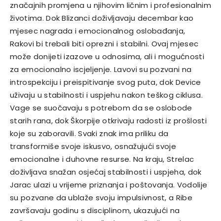
značajnih promjena u njihovim ličnim i profesionalnim
životima. Dok Blizanci doživljavaju decembar kao
mjesec nagrada i emocionalnog oslobađanja,
Rakovi bi trebali biti oprezni i stabilni. Ovaj mjesec
može donijeti izazove u odnosima, ali i mogućnosti
za emocionalno iscjeljenje. Lavovi su pozvani na
introspekciju i preispitivanje svog puta, dok Device
uživaju u stabilnosti i uspjehu nakon teškog ciklusa.
Vage se suočavaju s potrebom da se oslobode
starih rana, dok Škorpije otkrivaju radosti iz prošlosti
koje su zaboravili. Svaki znak ima priliku da
transformiše svoje iskusvo, osnažujući svoje
emocionalne i duhovne resurse. Na kraju, Strelac
doživljava snažan osjećaj stabilnosti i uspjeha, dok
Jarac ulazi u vrijeme priznanja i poštovanja. Vodolije
su pozvane da ublaže svoju impulsivnost, a Ribe
završavaju godinu s disciplinom, ukazujući na