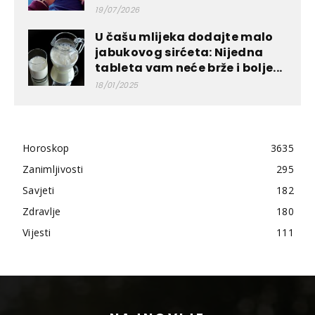
19/07/2026
U čašu mlijeka dodajte malo
jabukovog sirćeta: Nijedna
tableta vam neće brže i bolje...
18/01/2025
Horoskop
3635
Zanimljivosti
295
Savjeti
182
Zdravlje
180
Vijesti
111