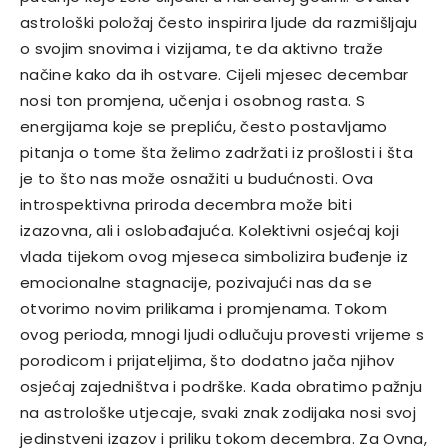
astrološki položaj često inspirira ljude da razmišljaju
o svojim snovima i vizijama, te da aktivno traže
načine kako da ih ostvare. Cijeli mjesec decembar
nosi ton promjena, učenja i osobnog rasta. S
energijama koje se prepliću, često postavljamo
pitanja o tome šta želimo zadržati iz prošlosti i šta
je to što nas može osnažiti u budućnosti. Ova
introspektivna priroda decembra može biti
izazovna, ali i oslobađajuća. Kolektivni osjećaj koji
vlada tijekom ovog mjeseca simbolizira buđenje iz
emocionalne stagnacije, pozivajući nas da se
otvorimo novim prilikama i promjenama. Tokom
ovog perioda, mnogi ljudi odlučuju provesti vrijeme s
porodicom i prijateljima, što dodatno jača njihov
osjećaj zajedništva i podrške. Kada obratimo pažnju
na astrološke utjecaje, svaki znak zodijaka nosi svoj
jedinstveni izazov i priliku tokom decembra. Za Ovna,