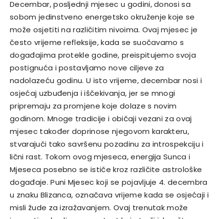
Decembar, posljednji mjesec u godini, donosi sa
sobom jedinstveno energetsko okruženje koje se
može osjetiti na različitim nivoima. Ovaj mjesec je
često vrijeme refleksije, kada se suočavamo s
događajima protekle godine, preispitujemo svoja
postignuća i postavljamo nove ciljeve za
nadolazeću godinu. U isto vrijeme, decembar nosi i
osjećaj uzbuđenja i iščekivanja, jer se mnogi
pripremaju za promjene koje dolaze s novim
godinom. Mnoge tradicije i običaji vezani za ovaj
mjesec također doprinose njegovom karakteru,
stvarajući tako savršenu pozadinu za introspekciju i
lični rast. Tokom ovog mjeseca, energija Sunca i
Mjeseca posebno se ističe kroz različite astrološke
događaje. Puni Mjesec koji se pojavljuje 4. decembra
u znaku Blizanca, označava vrijeme kada se osjećaji i
misli žude za izražavanjem. Ovaj trenutak može