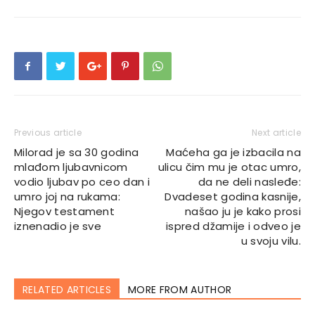
Previous article
Next article
Milorad je sa 30 godina
Maćeha ga je izbacila na
mlađom ljubavnicom
ulicu čim mu je otac umro,
vodio ljubav po ceo dan i
da ne deli nasleđe:
umro joj na rukama:
Dvadeset godina kasnije,
Njegov testament
našao ju je kako prosi
iznenadio je sve
ispred džamije i odveo je
u svoju vilu.
RELATED ARTICLES
MORE FROM AUTHOR