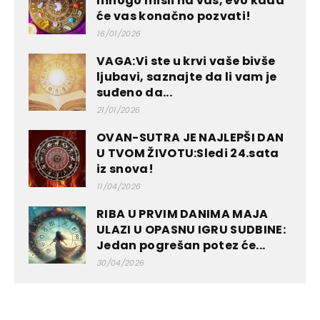
mnogo misli na vas, evo kada
će vas konačno pozvati!
16/01/2026
VAGA:Vi ste u krvi vaše bivše
ljubavi, saznajte da li vam je
suđeno da...
21/01/2026
OVAN-SUTRA JE NAJLEPŠI DAN
U TVOM ŽIVOTU:Sledi 24.sata
iz snova!
11/04/2026
RIBA U PRVIM DANIMA MAJA
ULAZI U OPASNU IGRU SUDBINE:
Jedan pogrešan potez će...
30/04/2026