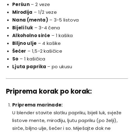
Peršun
– 2 veze
Mirođija
– 1/2 veze
Nana (menta)
– 3-5 listova
Bijeli luk
– 3-4 čena
Alkoholno sirće
– 1 kašika
Biljno ulje
– 4 kašike
Šećer
– 1,5-2 kašičice
So
– 1 kašičica
Ljuta paprika
– po ukusu
Priprema korak po korak:
Priprema marinade:
U blender stavite slatku papriku, bijeli luk, svježe
listove mente, mirođiju, ljutu papriku (po želji),
sirće, biljno ulje, šećer i so. Miješajte dok ne