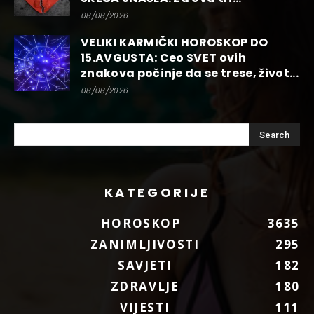
08/08/2026
VELIKI KARMIČKI HOROSKOP DO
15.AVGUSTA: Ceo SVET ovih
znakova počinje da se trese, život...
08/08/2026
KATEGORIJE
HOROSKOP
3635
ZANIMLJIVOSTI
295
SAVJETI
182
ZDRAVLJE
180
VIJESTI
111