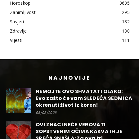
Horoskop
3635
Zanimljivosti
295
Savjeti
182
Zdravlje
180
Vijesti
111
NAJNOVIJE
NEMOJTE OVO SHVATATI OLAKO:
Evo zašto će vam SLEDEĆA SEDMICA
okrenuti život iz koren!
08/08/2026
OVI ZNACI NEĆE VEROVATI
SOPSTVENIM OČIMA KAKVA IH JE
SREĆA SNAŠLA: Za ova tri...