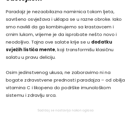
Paradajz je nezaobilazna namirnica tokom ljeta,
savršeno osvježava i uklapa se u razne obroke. Iako
smo navikli da ga kombinujemo sa krastavcem i
crnim lukom, vrijeme je da isprobate nešto novo i
neodoljivo. Tajna ove salate krije se u
dodatku
svježih listića mente
, koji transformišu klasičnu
salatu u pravu deliciju.
Osim jedinstvenog ukusa, ne zaboravimo ni na
bogate zdravstvene prednosti paradajza – od obilja
vitamina C i likopena do podrške imunološkom
sistemu i zdravlju srca.
Sadržaj se nastavlja nakon oglasa