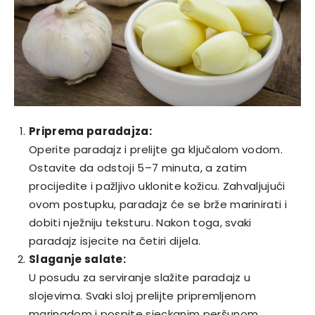
Priprema paradajza:
Operite paradajz i prelijte ga ključalom vodom.
Ostavite da odstoji 5–7 minuta, a zatim
procijedite i pažljivo uklonite kožicu. Zahvaljujući
ovom postupku, paradajz će se brže marinirati i
dobiti nježniju teksturu. Nakon toga, svaki
paradajz isjecite na četiri dijela.
Slaganje salate:
U posudu za serviranje slažite paradajz u
slojevima. Svaki sloj prelijte pripremljenom
marinadom i pospite sjeckanim peršunom.