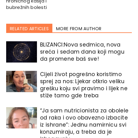
hroničnog kašlja i
bubrežnih bolesti
RELATED ARTICLES
MORE FROM AUTHOR
BLIZANCI:Nova sedmica, nova
sreća i sedam dana koji mogu
da promene baš sve!
Cijeli život pogrešno koristimo
sprej za nos: Ljekar otkrio veliku
grešku koju svi pravimo i lijek ne
stiže tamo gde treba
“Ja sam nutricionista za obolele
od raka i ovo obavezno izbacite
iz ishrane”: Jednu namirnicu svi
konzumiraju, a treba da je