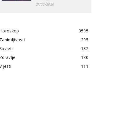
21/02/2026
Horoskop
3595
Zanimljivosti
295
Savjeti
182
Zdravlje
180
Vijesti
111