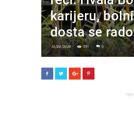
karijeru, boIn
dosta se rado
291
0
10/09/2025
Ogla