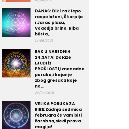
10/04/2026
DANAS: Bik i rak lepo
raspoloženi, Škorpija
i Jarac plaču,
Vodolija brine, Riba
blista,...
14/06/2026
RAK U NAREDNIH
24.SATA: Dolaze
LJUDI iz
PROŠLOSTI,iznenadne
poruke,i kajanje
zbog grešaka koje
ne...
24/04/2026
VELIKA PORUKA ZA
RIBE:Zadnja sedmica
februara će vam biti
čarobna,sledi prava
magija!