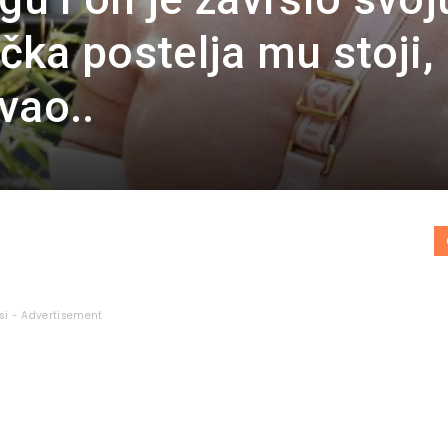
ička postelja mu stoji,
vao..
si - Advertisement