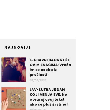
NAJNOVIJE
LJUBAVNI HAOS STIŽE
OVIM ZNACIMA: Vraća
im se osoba iz
prošlosti!
28/05/2026
LAV-SUTRA JE DAN
KOJI MENJA SVE: Ne
otvaraj ovaj tekst
ako se plašiš istine!