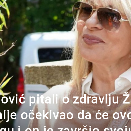
Portal
vić pitali o zdravlju Ž
nije očekivao da će ov
gu i on je završio svoj