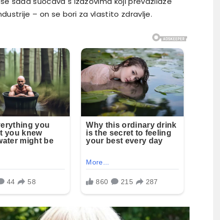
ka se sada suočava s izazovima koji prevazilaze
ndustrije – on se bori za vlastito zdravlje.