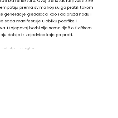
orbe iza reflektora. Ovaj trenutak ranjivosti Žike
 empatiju prema svima koji su ga pratili tokom
 generacije gledalaca, kao i da pruža nadu i
 se sada manifestuje u obliku podrške i
tva. U njegovoj borbi nije samo riječ o fizičkom
ju dobija iz zajednice koja ga prati.
e nastavlja nakon oglasa