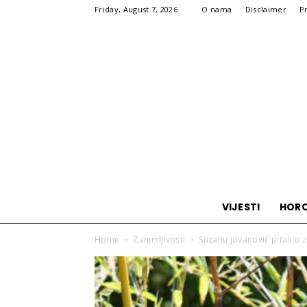
Friday, August 7, 2026
O nama
Disclaimer
P
VIJESTI
HOR
Home
Zanimljivosti
Suzanu Jovanović pitali o z