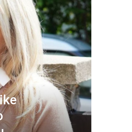
ike
o
u