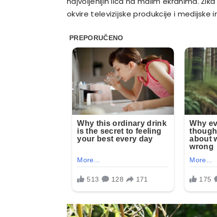
najvoljenijih lica na malim ekranima. Ži
okvire televizijske produkcije i medijske i