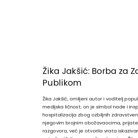
Žika Jakšić: Borba za Z
Publikom
Žika Jakšić, omiljeni autor i voditelj pop
medijska ličnost; on je simbol nade i i
hospitalizacija zbog ozbiljnih zdravstve
njegovim brojnim obožavaocima, prijate
razgovora, već je otvorila vrata iskazi