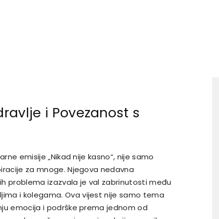
dravlje i Povezanost s
ularne emisije „Nikad nije kasno“, nije samo
nspiracije za mnoge. Njegova nedavna
nih problema izazvala je val zabrinutosti među
ljima i kolegama. Ova vijest nije samo tema
vanju emocija i podrške prema jednom od