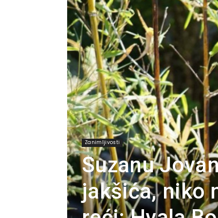
Zanimljivosti
Suzanu Jovano
jakšića, niko 
reći: Hvala Bo