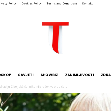
rivacy Policy
Cookies Policy
Terms and Conditions
Kontakt
OSKOP
SAVJETI
SHOWBIZ
ZANIMLJIVOSTI
ZDRA
Telegraf
dravlju Žike jakšića, niko nije očekivao da će...