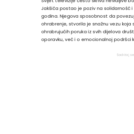
Svijet televizije često skriva nevidljive b
Jakšića postao je poziv na solidarność i
godina. Njegova sposobnost da povezuje
ohrabrenje, stvorila je snažnu vezu koja
ohrabrujućih poruka iz svih dijelova druš
oporavku, već i o emocionalnoj podršci ko
Sadržaj s