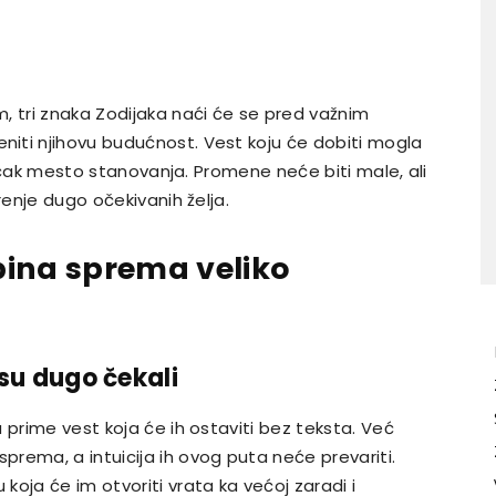
, tri znaka Zodijaka naći će se pred važnim
iti njihovu budućnost. Vest koju će dobiti mogla
li čak mesto stanovanja. Promene neće biti male, ali
renje dugo očekivanih želja.
bina sprema veliko
u su dugo čekali
 prime vest koja će ih ostaviti bez teksta. Već
rema, a intuicija ih ovog puta neće prevariti.
oja će im otvoriti vrata ka većoj zaradi i