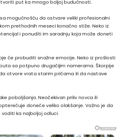
tvoriti put ka mnogo boljoj budućnosti.
 sa mogućnošću da ostvare veliki profesionalni
tokom prethodnih meseci konačno stiže. Neko iz
tencijal i ponuditi im saradnju koja može doneti
e će probuditi snažne emocije. Neko iz prošlosti
 puta sa potpuno drugačijim namerama. Škorpije
 da otvore vrata starim pričama ili da nastave
ke poboljšanja. Neočekivan priliv novca ili
opterećuje doneće veliko olakšanje. Važno je da
voditi ka najboljoj odluci.