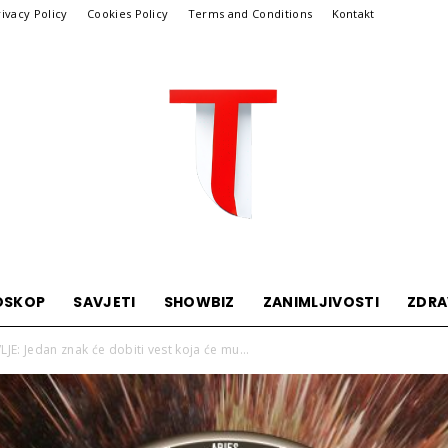
rivacy Policy
Cookies Policy
Terms and Conditions
Kontakt
OSKOP
SAVJETI
SHOWBIZ
ZANIMLJIVOSTI
ZDRA
Telegraf
: Jedan znak će dobiti vest koja će mu...