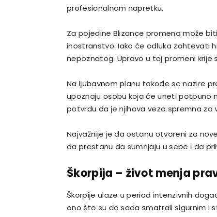
profesionalnom napretku.
Za pojedine Blizance promena može biti
inostranstvo. Iako će odluka zahtevati 
nepoznatog. Upravo u toj promeni krije s
Na ljubavnom planu takođe se nazire preo
upoznaju osobu koja će uneti potpuno nov
potvrdu da je njihova veza spremna za viši
Najvažnije je da ostanu otvoreni za nov
da prestanu da sumnjaju u sebe i da pri
Škorpija – život menja pra
Škorpije ulaze u period intenzivnih doga
ono što su do sada smatrali sigurnim i 