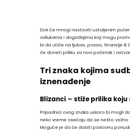
Dok će mnogi nastaviti ustaljenim putem
odlukama i događajima koji mogu promen
bi da utiče na ljubav, posao, finansije i
će doneti priliku za novi početak i ostva
Tri znaka kojima sud
iznenađenje
Blizanci – stiže prilika koj
Pripadnici ovog znaka uskoro bi mogli da
neko vreme osećaju da se nešto važno sp
Moguće je da će dobiti poslovnu ponudu k