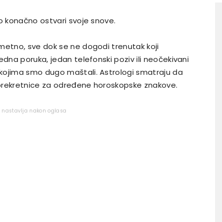
ko konačno ostvari svoje snove.
metno, sve dok se ne dogodi trenutak koji
edna poruka, jedan telefonski poziv ili neočekivani
kojima smo dugo maštali. Astrologi smatraju da
prekretnice za određene horoskopske znakove.
e nastavlja nakon oglasa