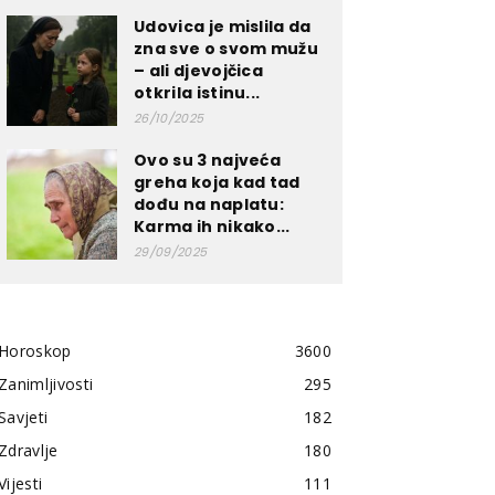
Udovica je mislila da
zna sve o svom mužu
– ali djevojčica
otkrila istinu...
26/10/2025
Ovo su 3 najveća
greha koja kad tad
dođu na naplatu:
Karma ih nikako...
29/09/2025
Horoskop
3600
Zanimljivosti
295
Savjeti
182
Zdravlje
180
Vijesti
111