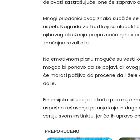
delovati zastrašujuće, one će zapravo o
Mnogi pripadnici ovog znaka suočiće se
uspeh. Nagrada za trud koji su ulagali 
njihovog okruženja prepoznaće njihov po
značajne rezultate.
Na emotivnom planu moguće su vesti koj
mogao bi ponovo da se pojavi, ali ovog
će morati pažljivo da procene da li žele
dalje.
Finansijska situacija takođe pokazuje zna
uspešno rešavanje pitanja koje ih dugo 
veruju svom instinktu, jer će ih upravo on 