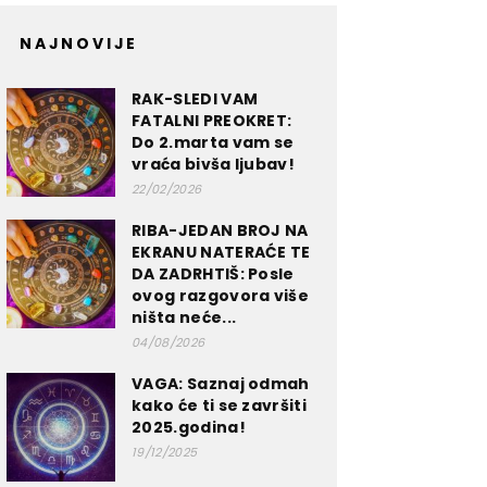
NAJNOVIJE
RAK-SLEDI VAM
FATALNI PREOKRET:
Do 2.marta vam se
vraća bivša ljubav!
22/02/2026
RIBA-JEDAN BROJ NA
EKRANU NATERAĆE TE
DA ZADRHTIŠ: Posle
ovog razgovora više
ništa neće...
04/08/2026
VAGA: Saznaj odmah
kako će ti se završiti
2025.godina!
19/12/2025