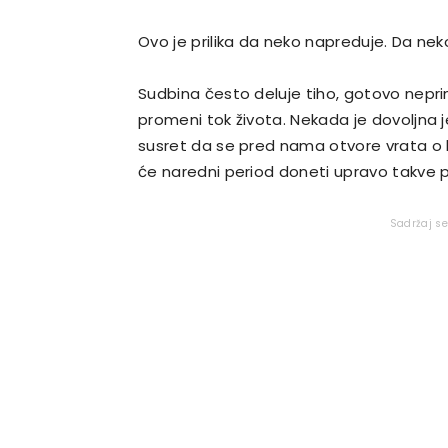
Ovo je prilika da neko napreduje. Da ne
Sudbina često deluje tiho, gotovo nepri
promeni tok života. Nekada je dovoljna j
susret da se pred nama otvore vrata o 
će naredni period doneti upravo takve 
Sadržaj s