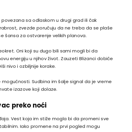
 povezana sa odlaskom u drugi grad ili čak
hrabrost, zvezde poručuju da ne treba da se plaše
e šansa za ostvarenje velikih planova.
kret. Oni koji su dugo bili sami mogli bi da
u energiju u njihov život. Zauzeti Blizanci dobiće
 nivo i ozbiljnije korake.
e mogućnosti. Sudbina im šalje signal da je vreme
hvate izazove koji dolaze.
vac preko noći
đaja. Vest koja im stiže mogla bi da promeni sve
stabilnim. Iako promene na prvi pogled mogu