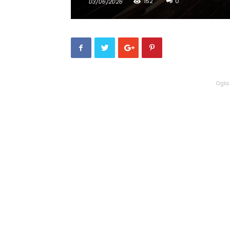
152
0
03/06/2026
Ogla