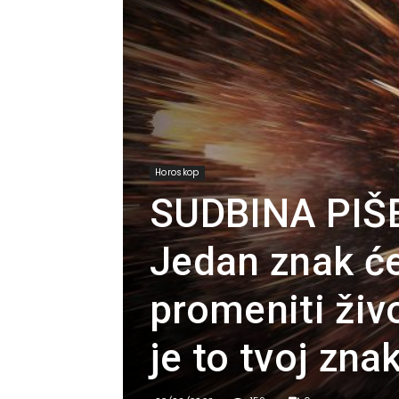
Horoskop
SUDBINA PIŠ
Jedan znak će
promeniti živo
je to tvoj znak