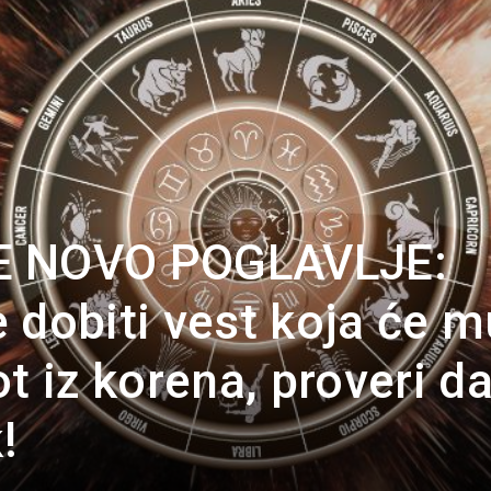
Portal
E NOVO POGLAVLJE:
 dobiti vest koja će m
t iz korena, proveri da 
!