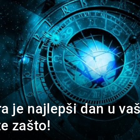
Portal
 je najlepši dan u v
te zašto!