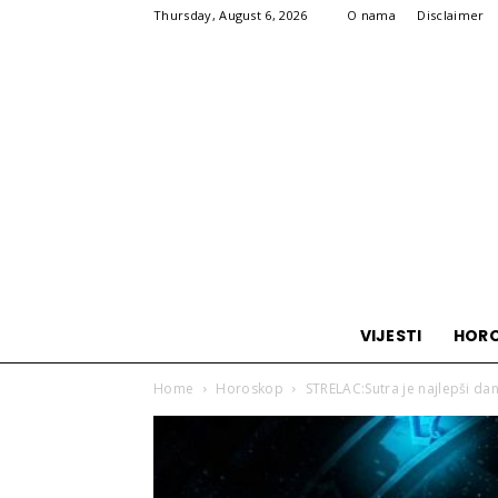
Thursday, August 6, 2026
O nama
Disclaimer
VIJESTI
HOR
Home
Horoskop
STRELAC:Sutra je najlepši dan