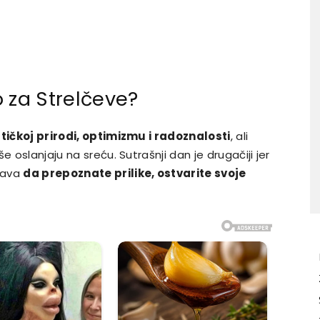
 za Strelčeve?
tičkoj prirodi, optimizmu i radoznalosti
, ali
e oslanjaju na sreću. Sutrašnji dan je drugačiji jer
ćava
da prepoznate prilike, ostvarite svoje