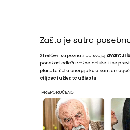
Zašto je sutra posebno
Strelčevi su poznati po svojoj
avanturis
ponekad odlažu važne odluke ili se previš
planete šalju energiju koja vam omogu
ciljeve i uživate u životu
: