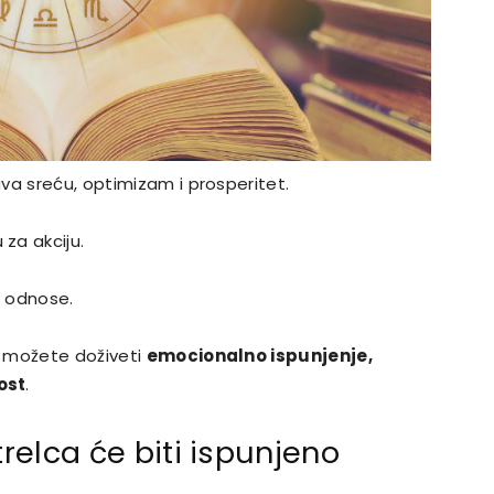
va sreću, optimizam i prosperitet.
za akciju.
e odnose.
a možete doživeti
emocionalno ispunjenje,
ost
.
trelca će biti ispunjeno