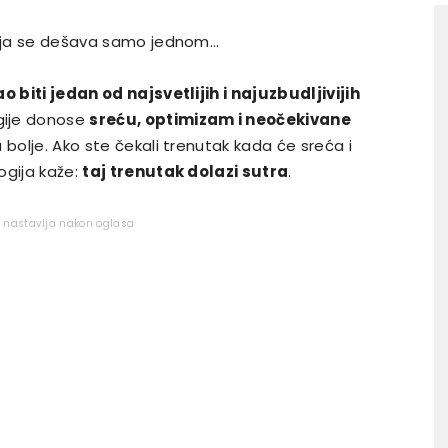
 koja se dešava samo jednom…
 biti jedan od najsvetlijih i najuzbudljivijih
gije donose
sreću, optimizam i neočekivane
bolje. Ako ste čekali trenutak kada će sreća i
ogija kaže:
taj trenutak dolazi sutra
.
e nastavlja nakon oglasa