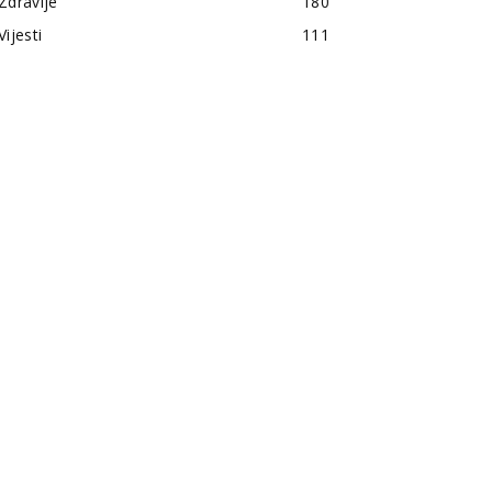
Zdravlje
180
Vijesti
111