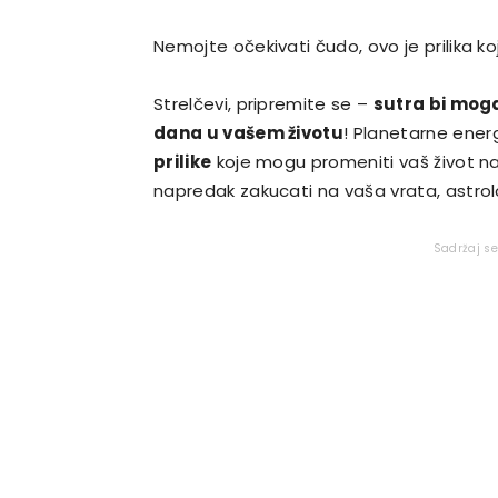
Nemojte očekivati čudo, ovo je prilika
Strelčevi, pripremite se –
sutra bi mogao
dana u vašem životu
! Planetarne ener
prilike
koje mogu promeniti vaš život na 
napredak zakucati na vaša vrata, astrol
Sadržaj s