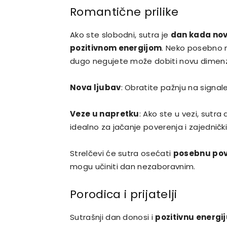
Romantične prilike
Ako ste slobodni, sutra je
dan kada nov
pozitivnom energijom
. Neko posebno m
dugo negujete može dobiti novu dimenzi
Nova ljubav
: Obratite pažnju na signal
Veze u napretku
: Ako ste u vezi, sutra
idealno za jačanje poverenja i zajedničk
Strelčevi će sutra osećati
posebnu pov
mogu učiniti dan nezaboravnim.
Porodica i prijatelji
Sutrašnji dan donosi i
pozitivnu energi