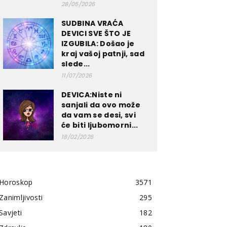
28/05/2026
SUDBINA VRAĆA
DEVICI SVE ŠTO JE
IZGUBILA: Došao je
kraj vašoj patnji, sad
slede...
11/07/2026
DEVICA:Niste ni
sanjali da ovo može
da vam se desi, svi
će biti ljubomorni...
18/02/2026
Horoskop
3571
Zanimljivosti
295
Savjeti
182