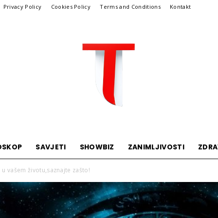
Privacy Policy
Cookies Policy
Terms and Conditions
Kontakt
OSKOP
SAVJETI
SHOWBIZ
ZANIMLJIVOSTI
ZDRA
Telegraf
 u vašem životu,saznajte zašto!