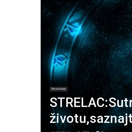
Horoskop
STRELAC:Sutra
životu,saznaj