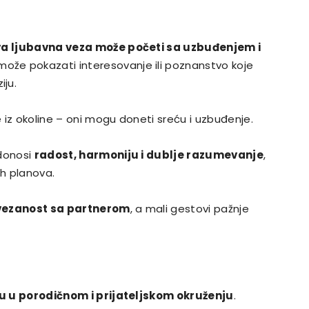
a ljubavna veza može početi sa uzbuđenjem i
ože pokazati interesovanje ili poznanstvo koje
ju.
e iz okoline – oni mogu doneti sreću i uzbuđenje.
 donosi
radost, harmoniju i dublje razumevanje
,
ih planova.
ezanost sa partnerom
, a mali gestovi pažnje
ju u porodičnom i prijateljskom okruženju
.