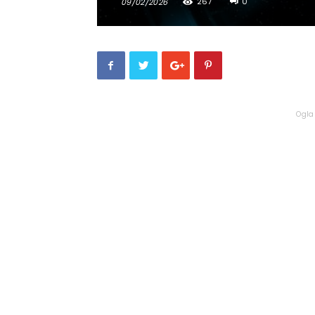
267
0
09/02/2026
Ogla