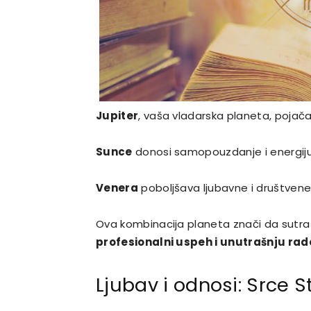
Jupiter
, vaša vladarska planeta, pojača
Sunce
donosi samopouzdanje i energiju 
Venera
poboljšava ljubavne i društven
Ova kombinacija planeta znači da sutr
profesionalni uspeh i unutrašnju rad
Ljubav i odnosi: Srce S