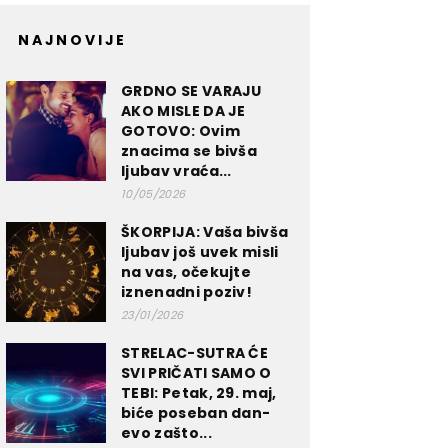
NAJNOVIJE
GRDNO SE VARAJU
AKO MISLE DA JE
GOTOVO: Ovim
znacima se bivša
ljubav vraća...
10/05/2026
ŠKORPIJA: Vaša bivša
ljubav još uvek misli
na vas, očekujte
iznenadni poziv!
23/01/2026
STRELAC-SUTRA ĆE
SVI PRIČATI SAMO O
TEBI: Petak, 29. maj,
biće poseban dan-
evo zašto...