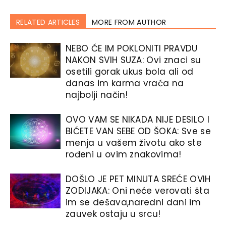
RELATED ARTICLES
MORE FROM AUTHOR
NEBO ĆE IM POKLONITI PRAVDU
NAKON SVIH SUZA: Ovi znaci su
osetili gorak ukus bola ali od
danas im karma vraća na
najbolji način!
OVO VAM SE NIKADA NIJE DESILO I
BIĆETE VAN SEBE OD ŠOKA: Sve se
menja u vašem životu ako ste
rođeni u ovim znakovima!
DOŠLO JE PET MINUTA SREĆE OVIH
ZODIJAKA: Oni neće verovati šta
im se dešava,naredni dani im
zauvek ostaju u srcu!