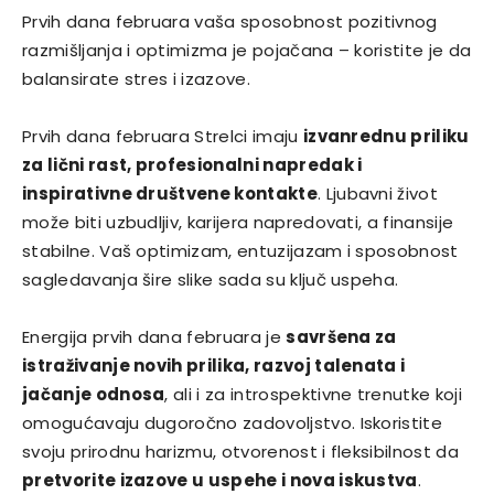
Prvih dana februara vaša sposobnost pozitivnog
razmišljanja i optimizma je pojačana – koristite je da
balansirate stres i izazove.
Prvih dana februara Strelci imaju
izvanrednu priliku
za lični rast, profesionalni napredak i
inspirativne društvene kontakte
. Ljubavni život
može biti uzbudljiv, karijera napredovati, a finansije
stabilne. Vaš optimizam, entuzijazam i sposobnost
sagledavanja šire slike sada su ključ uspeha.
Energija prvih dana februara je
savršena za
istraživanje novih prilika, razvoj talenata i
jačanje odnosa
, ali i za introspektivne trenutke koji
omogućavaju dugoročno zadovoljstvo. Iskoristite
svoju prirodnu harizmu, otvorenost i fleksibilnost da
pretvorite izazove u uspehe i nova iskustva
.