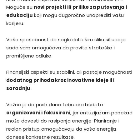
Moguće su
novi projekti ili prilike za putovanja i
edukaciju
koji mogu dugoročno unaprediti vašu
karijeru.
Vaša sposobnost da sagledate širu sliku situacija
sada vam omogućava da pravite strateške i
promišljene odluke.
Finansijski aspekti su stabilni, ali postoje mogućnosti
dodatnog prihoda kroz inovativne ideje ili
saradnju
.
Važno je da prvih dana februara budete
organizovani i fokusirani
, jer entuzijazam ponekad
može dovesti do rasipanja energije. Planiranje i
realan pristup omogućavaju da vaša energija
donese konkretne rezultate.