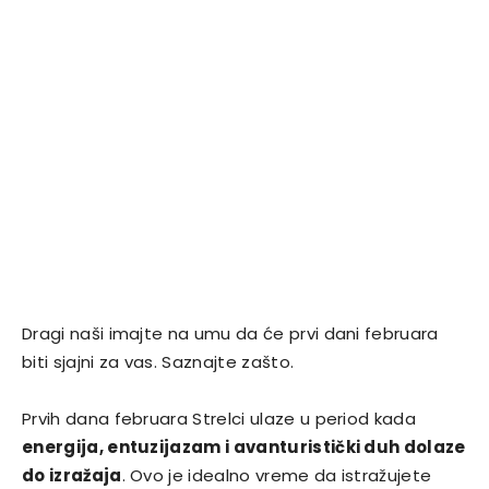
Dragi naši imajte na umu da će prvi dani februara
biti sjajni za vas. Saznajte zašto.
Prvih dana februara Strelci ulaze u period kada
energija, entuzijazam i avanturistički duh dolaze
do izražaja
. Ovo je idealno vreme da istražujete