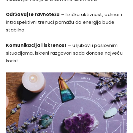
Održavajte ravnotežu
– fizička aktivnost, odmor i
introspektivni trenuci pomažu da energija bude
stabilna.
Komunikacija i iskrenost
– u ljubavi i poslovnim
situacijama, iskreni razgovori sada donose najveću
korist.