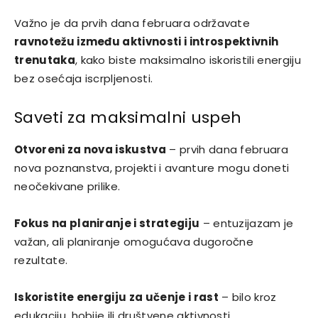
Važno je da prvih dana februara održavate
ravnotežu između aktivnosti i introspektivnih
trenutaka
, kako biste maksimalno iskoristili energiju
bez osećaja iscrpljenosti.
Saveti za maksimalni uspeh
Otvoreni za nova iskustva
– prvih dana februara
nova poznanstva, projekti i avanture mogu doneti
neočekivane prilike.
Fokus na planiranje i strategiju
– entuzijazam je
važan, ali planiranje omogućava dugoročne
rezultate.
Iskoristite energiju za učenje i rast
– bilo kroz
edukaciju, hobije ili društvene aktivnosti.