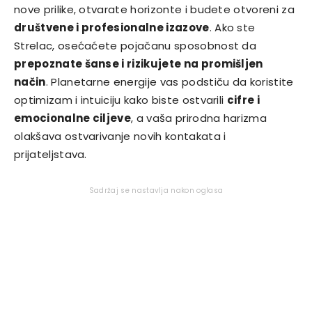
nove prilike, otvarate horizonte i budete otvoreni za
društvene i profesionalne izazove
. Ako ste
Strelac, osećaćete pojačanu sposobnost da
prepoznate šanse i rizikujete na promišljen
način
. Planetarne energije vas podstiču da koristite
optimizam i intuiciju kako biste ostvarili
cifre i
emocionalne ciljeve
, a vaša prirodna harizma
olakšava ostvarivanje novih kontakata i
prijateljstava.
Sadržaj se nastavlja nakon oglasa