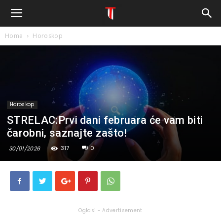
Home
Horoskop
Horoskop
STRELAC:Prvi dani februara će vam biti
čarobni, saznajte zašto!
317
0
30/01/2026
Oglasi - Advertisement