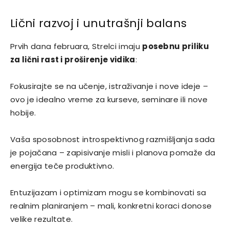
Lični razvoj i unutrašnji balans
Prvih dana februara, Strelci imaju
posebnu priliku
za lični rast i proširenje vidika
:
Fokusirajte se na učenje, istraživanje i nove ideje –
ovo je idealno vreme za kurseve, seminare ili nove
hobije.
Vaša sposobnost introspektivnog razmišljanja sada
je pojačana – zapisivanje misli i planova pomaže da
energija teče produktivno.
Entuzijazam i optimizam mogu se kombinovati sa
realnim planiranjem – mali, konkretni koraci donose
velike rezultate.