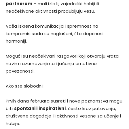
partnerom
– mali izleti, zajednički hobiji ili
neočekivane aktivnosti produbljuju vezu.
Vaša iskrena komunikacija i spremnost na
kompromis sada su naglašeni, što doprinosi
harmoniji.
Mogući su neočekivani razgovori koji otvaraju vrata
novim razumevanjima i jačanju emotivne
povezanosti.
Ako ste slobodni:
Prvih dana februara susreti i nove poznanstva mogu
biti
spontani i inspirativni
, često kroz putovanja,
društvene događaje ili aktivnosti vezane za učenje i
hobije.