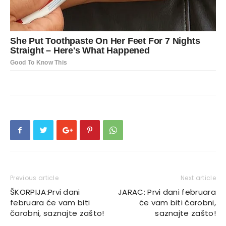
Previous article
Next article
ŠKORPIJA:Prvi dani
JARAC: Prvi dani februara
februara će vam biti
će vam biti čarobni,
čarobni, saznajte zašto!
saznajte zašto!