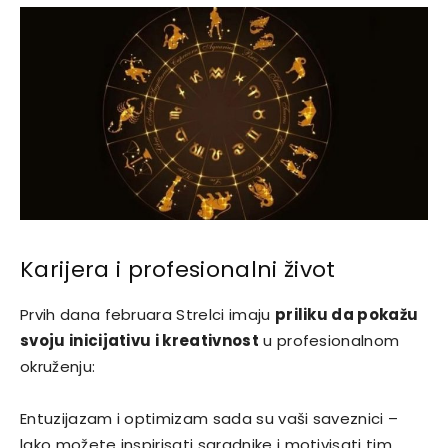
Karijera i profesionalni život
Prvih dana februara Strelci imaju
priliku da pokažu
svoju inicijativu i kreativnost
u profesionalnom
okruženju:
Entuzijazam i optimizam sada su vaši saveznici –
lako možete inspirisati saradnike i motivisati tim.