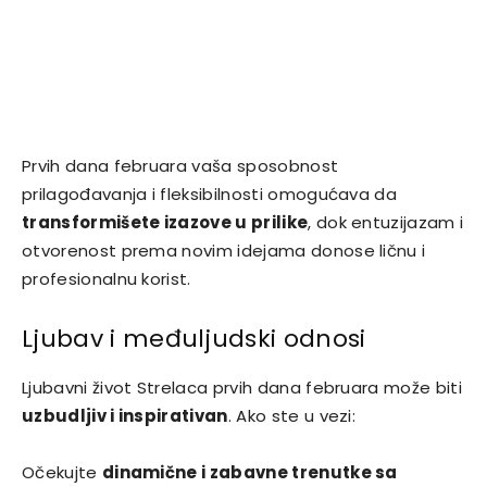
Prvih dana februara vaša sposobnost
prilagođavanja i fleksibilnosti omogućava da
transformišete izazove u prilike
, dok entuzijazam i
otvorenost prema novim idejama donose ličnu i
profesionalnu korist.
Ljubav i međuljudski odnosi
Ljubavni život Strelaca prvih dana februara može biti
uzbudljiv i inspirativan
. Ako ste u vezi:
Očekujte
dinamične i zabavne trenutke sa