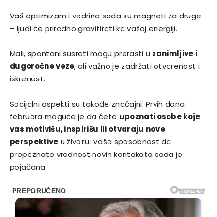
Vaš optimizam i vedrina sada su magneti za druge
– ljudi će prirodno gravitirati ka vašoj energiji.
Mali, spontani susreti mogu prerasti u
zanimljive i
dugoročne veze
, ali važno je zadržati otvorenost i
iskrenost.
Socijalni aspekti su takođe značajni. Prvih dana
februara moguće je da ćete
upoznati osobe koje
vas motivišu, inspirišu ili otvaraju nove
perspektive
u životu. Vaša sposobnost da
prepoznate vrednost novih kontakata sada je
pojačana.