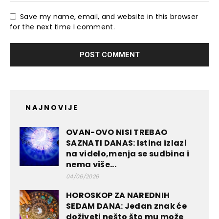
Save my name, email, and website in this browser
for the next time I comment.
NAJNOVIJE
OVAN-OVO NISI TREBAO
SAZNATI DANAS: Istina izlazi
na videlo,menja se sudbina i
nema više...
04/06/2026
HOROSKOP ZA NAREDNIH
SEDAM DANA: Jedan znak će
doživeti nešto što mu može