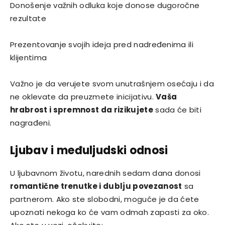
Donošenje važnih odluka koje donose dugoročne
rezultate
Prezentovanje svojih ideja pred nadređenima ili
klijentima
Važno je da verujete svom unutrašnjem osećaju i da
ne oklevate da preuzmete inicijativu.
Vaša
hrabrost i spremnost da rizikujete
sada će biti
nagrađeni.
Ljubav i međuljudski odnosi
U ljubavnom životu, narednih sedam dana donosi
romantične trenutke i dublju povezanost
sa
partnerom. Ako ste slobodni, moguće je da ćete
upoznati nekoga ko će vam odmah zapasti za oko.