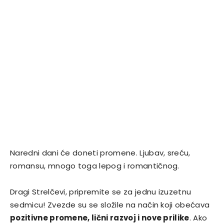
Naredni dani će doneti promene. Ljubav, sreću,
romansu, mnogo toga lepog i romantičnog.
Dragi Strelčevi, pripremite se za jednu izuzetnu
sedmicu! Zvezde su se složile na način koji obećava
pozitivne promene, lični razvoj i nove prilike
. Ako