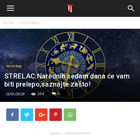
Home
Horoskop
Horoskop
STRELAC:Narednih sedam dana će vam
biti prelepo,saznajte zašto!
254
0
13/01/2026
Oglasi - Advertisement