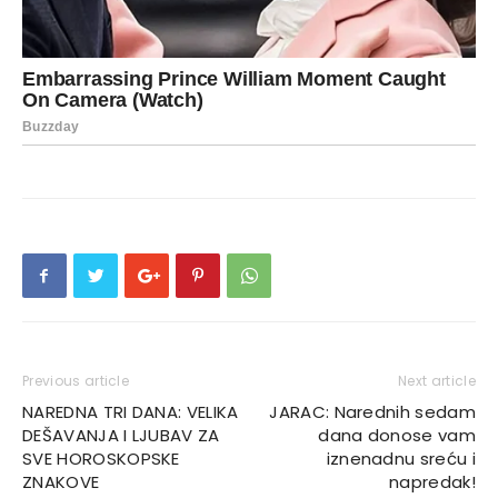
Previous article
Next article
NAREDNA TRI DANA: VELIKA
JARAC: Narednih sedam
DEŠAVANJA I LJUBAV ZA
dana donose vam
SVE HOROSKOPSKE
iznenadnu sreću i
ZNAKOVE
napredak!