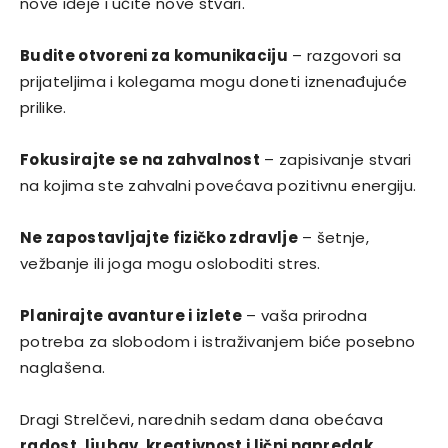
nove ideje i učite nove stvari.
Budite otvoreni za komunikaciju
– razgovori sa
prijateljima i kolegama mogu doneti iznenađujuće
prilike.
Fokusirajte se na zahvalnost
– zapisivanje stvari
na kojima ste zahvalni povećava pozitivnu energiju.
Ne zapostavljajte fizičko zdravlje
– šetnje,
vežbanje ili joga mogu osloboditi stres.
Planirajte avanture i izlete
– vaša prirodna
potreba za slobodom i istraživanjem biće posebno
naglašena.
Dragi Strelčevi, narednih sedam dana obećava
radost, ljubav, kreativnost i lični napredak
.