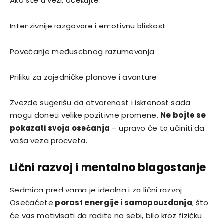
Ako ste u vezi, očekujte:
Intenzivnije razgovore i emotivnu bliskost
Povećanje međusobnog razumevanja
Priliku za zajedničke planove i avanture
Zvezde sugerišu da otvorenost i iskrenost sada
mogu doneti velike pozitivne promene.
Ne bojte se
pokazati svoja osećanja
– upravo će to učiniti da
vaša veza procveta.
Lični razvoj i mentalno blagostanje
Sedmica pred vama je idealna i za lični razvoj.
Osećaćete
porast energije i samopouzdanja
, što
će vas motivisati da radite na sebi, bilo kroz fizičku