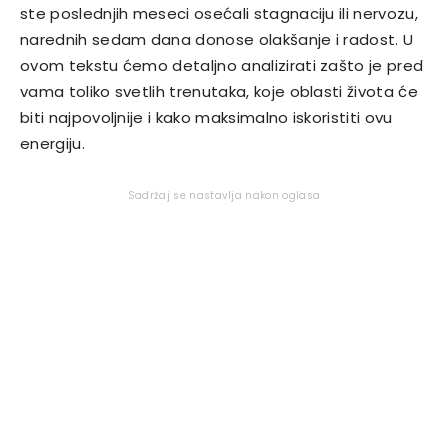
ste poslednjih meseci osećali stagnaciju ili nervozu,
narednih sedam dana donose olakšanje i radost. U
ovom tekstu ćemo detaljno analizirati zašto je pred
vama toliko svetlih trenutaka, koje oblasti života će
biti najpovoljnije i kako maksimalno iskoristiti ovu
energiju.
Sadržaj se nastavlja nakon oglasa