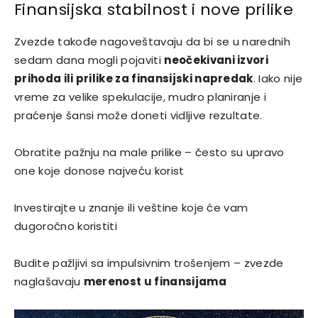
Finansijska stabilnost i nove prilike
Zvezde takođe nagoveštavaju da bi se u narednih
sedam dana mogli pojaviti
neočekivani izvori
prihoda ili prilike za finansijski napredak
. Iako nije
vreme za velike spekulacije, mudro planiranje i
praćenje šansi može doneti vidljive rezultate.
Obratite pažnju na male prilike – često su upravo
one koje donose najveću korist
Investirajte u znanje ili veštine koje će vam
dugoročno koristiti
Budite pažljivi sa impulsivnim trošenjem – zvezde
naglašavaju
merenost u finansijama