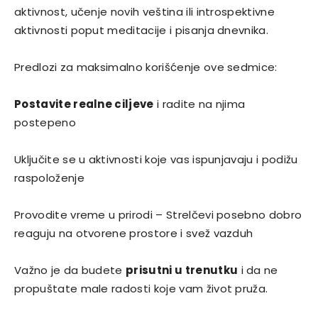
aktivnost, učenje novih veština ili introspektivne
aktivnosti poput meditacije i pisanja dnevnika.
Predlozi za maksimalno korišćenje ove sedmice:
Postavite realne ciljeve
i radite na njima
postepeno
Uključite se u aktivnosti koje vas ispunjavaju i podižu
raspoloženje
Provodite vreme u prirodi – Strelčevi posebno dobro
reaguju na otvorene prostore i svež vazduh
Važno je da budete
prisutni u trenutku
i da ne
propuštate male radosti koje vam život pruža.