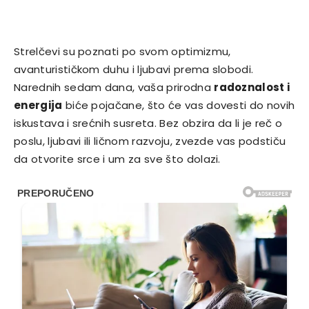
Strelčevi su poznati po svom optimizmu,
avanturističkom duhu i ljubavi prema slobodi.
Narednih sedam dana, vaša prirodna
radoznalost i
energija
biće pojačane, što će vas dovesti do novih
iskustava i srećnih susreta. Bez obzira da li je reč o
poslu, ljubavi ili ličnom razvoju, zvezde vas podstiču
da otvorite srce i um za sve što dolazi.