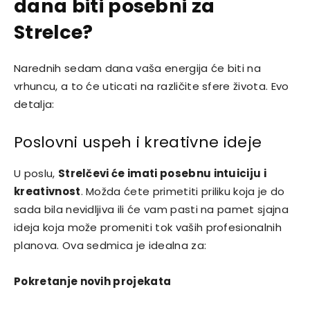
dana biti posebni za
Strelce?
Narednih sedam dana vaša energija će biti na
vrhuncu, a to će uticati na različite sfere života. Evo
detalja:
Poslovni uspeh i kreativne ideje
U poslu,
Strelčevi će imati posebnu intuiciju i
kreativnost
. Možda ćete primetiti priliku koja je do
sada bila nevidljiva ili će vam pasti na pamet sjajna
ideja koja može promeniti tok vaših profesionalnih
planova. Ova sedmica je idealna za:
Pokretanje novih projekata