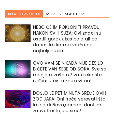
RELATED ARTICLES
MORE FROM AUTHOR
NEBO ĆE IM POKLONITI PRAVDU
NAKON SVIH SUZA: Ovi znaci su
osetili gorak ukus bola ali od
danas im karma vraća na
najbolji način!
OVO VAM SE NIKADA NIJE DESILO I
BIĆETE VAN SEBE OD ŠOKA: Sve se
menja u vašem životu ako ste
rođeni u ovim znakovima!
DOŠLO JE PET MINUTA SREĆE OVIH
ZODIJAKA: Oni neće verovati šta
im se dešava,naredni dani im
zauvek ostaju u srcu!