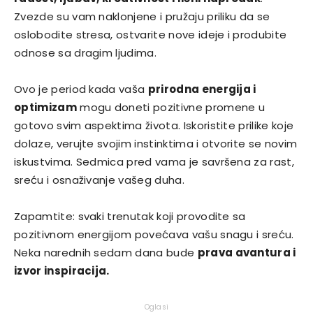
Zvezde su vam naklonjene i pružaju priliku da se
oslobodite stresa, ostvarite nove ideje i produbite
odnose sa dragim ljudima.
Ovo je period kada vaša
prirodna energija i
optimizam
mogu doneti pozitivne promene u
gotovo svim aspektima života. Iskoristite prilike koje
dolaze, verujte svojim instinktima i otvorite se novim
iskustvima. Sedmica pred vama je savršena za rast,
sreću i osnaživanje vašeg duha.
Zapamtite: svaki trenutak koji provodite sa
pozitivnom energijom povećava vašu snagu i sreću.
Neka narednih sedam dana bude
prava avantura i
izvor inspiracija.
Oglasi