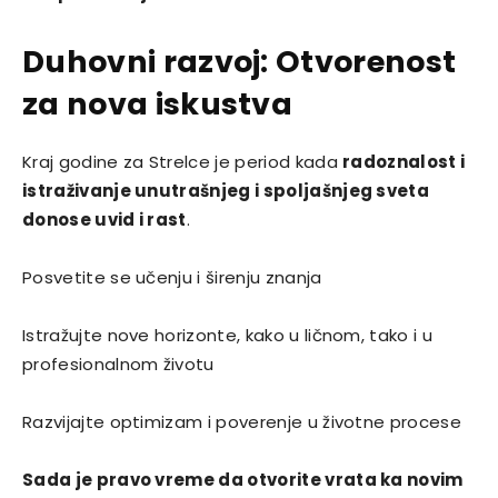
Duhovni razvoj: Otvorenost
za nova iskustva
Kraj godine za Strelce je period kada
radoznalost i
istraživanje unutrašnjeg i spoljašnjeg sveta
donose uvid i rast
.
Posvetite se učenju i širenju znanja
Istražujte nove horizonte, kako u ličnom, tako i u
profesionalnom životu
Razvijajte optimizam i poverenje u životne procese
Sada je pravo vreme da otvorite vrata ka novim