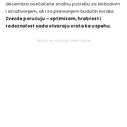
decembra osećaćete snažnu potrebu za slobodom
i istraživanjem, ali i za planiranjem budućih koraka.
Zvezde poručuju – optimizam, hrabrost i
radoznalost sada otvaraju vrata ka uspehu.
Sadržaj se nastavlja nakon oglasa