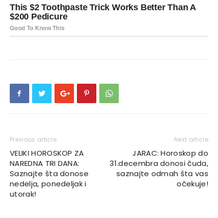
Previous article
Next article
VELIKI HOROSKOP ZA
JARAC: Horoskop do
NAREDNA TRI DANA:
31.decembra donosi čuda,
Saznajte šta donose
saznajte odmah šta vas
nedelja, ponedeljak i
očekuje!
utorak!