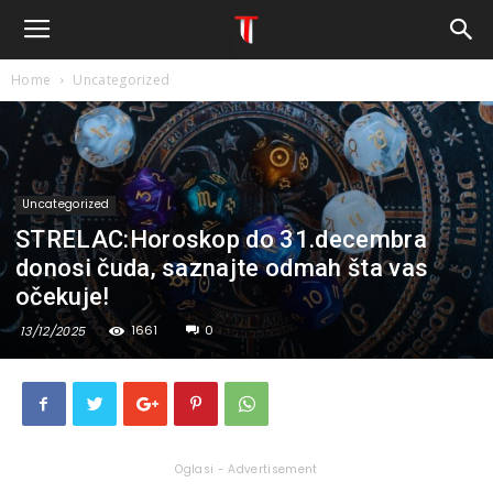
Home
Uncategorized
Uncategorized
STRELAC:Horoskop do 31.decembra
donosi čuda, saznajte odmah šta vas
očekuje!
1661
0
13/12/2025
Oglasi - Advertisement