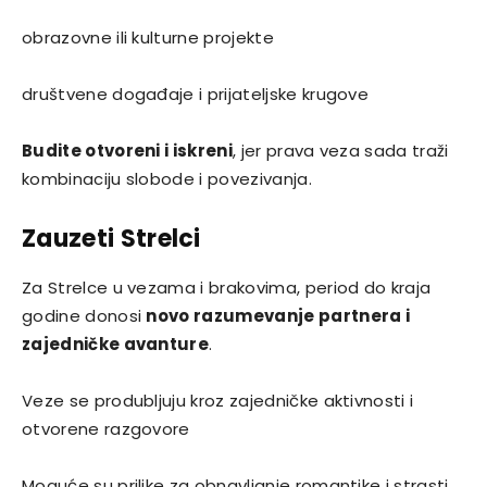
obrazovne ili kulturne projekte
društvene događaje i prijateljske krugove
Budite otvoreni i iskreni
, jer prava veza sada traži
kombinaciju slobode i povezivanja.
Zauzeti Strelci
Za Strelce u vezama i brakovima, period do kraja
godine donosi
novo razumevanje partnera i
zajedničke avanture
.
Veze se produbljuju kroz zajedničke aktivnosti i
otvorene razgovore
Moguće su prilike za obnavljanje romantike i strasti