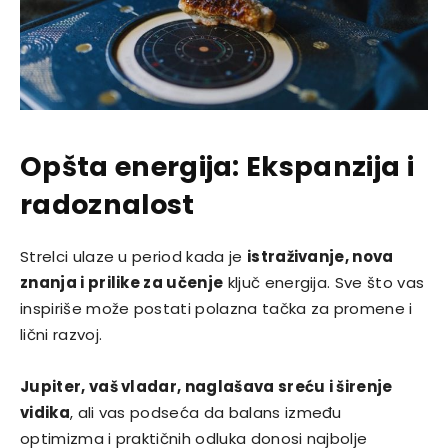
Opšta energija: Ekspanzija i
radoznalost
Strelci ulaze u period kada je
istraživanje, nova
znanja i prilike za učenje
ključ energija. Sve što vas
inspiriše može postati polazna tačka za promene i
lični razvoj.
Jupiter, vaš vladar, naglašava sreću i širenje
vidika
, ali vas podseća da balans između
optimizma i praktičnih odluka donosi najbolje