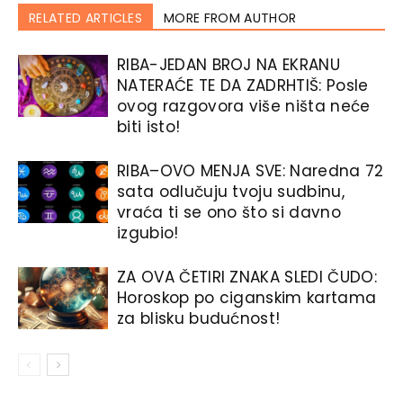
RELATED ARTICLES
MORE FROM AUTHOR
RIBA-JEDAN BROJ NA EKRANU
NATERAĆE TE DA ZADRHTIŠ: Posle
ovog razgovora više ništa neće
biti isto!
RIBA–OVO MENJA SVE: Naredna 72
sata odlučuju tvoju sudbinu,
vraća ti se ono što si davno
izgubio!
ZA OVA ČETIRI ZNAKA SLEDI ČUDO:
Horoskop po ciganskim kartama
za blisku budućnost!