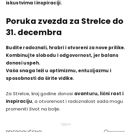
iskustvima i inspiraciji.
Poruka zvezda za Strelce do
31. decembra
Budite radoznali, hrabri i otvoreni za nove prilike.
Kombinujte slobodu i odgovornost, jer balans
donosi uspeh.
Vaša snaga leži u optimizmu, entuzijazmu i
sposobnosti da širite vidike.
Za Strelce, kraj godine donosi
avanturu, lični rast i
inspiraciju
, a otvorenost i radoznalost sada mogu
promeniti život na bolje.
Oglasi