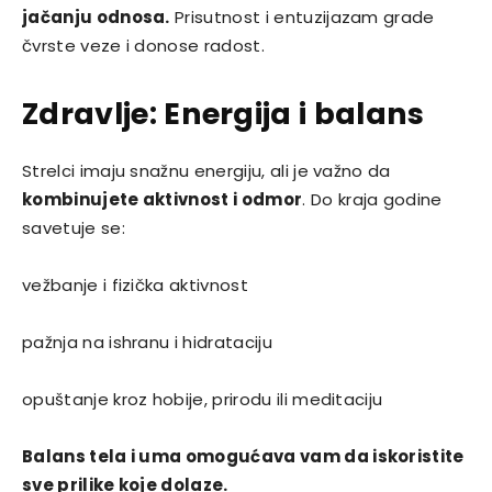
jačanju odnosa.
Prisutnost i entuzijazam grade
čvrste veze i donose radost.
Zdravlje: Energija i balans
Strelci imaju snažnu energiju, ali je važno da
kombinujete aktivnost i odmor
. Do kraja godine
savetuje se:
vežbanje i fizička aktivnost
pažnja na ishranu i hidrataciju
opuštanje kroz hobije, prirodu ili meditaciju
Balans tela i uma omogućava vam da iskoristite
sve prilike koje dolaze.