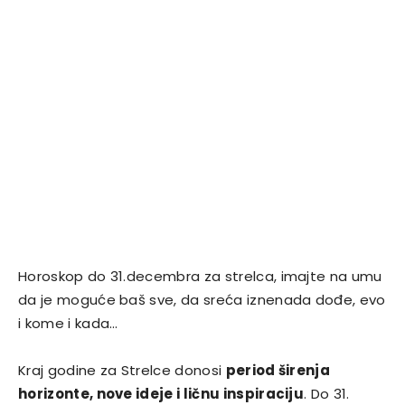
Horoskop do 31.decembra za strelca, imajte na umu
da je moguće baš sve, da sreća iznenada dođe, evo
i kome i kada…
Kraj godine za Strelce donosi
period širenja
horizonte, nove ideje i ličnu inspiraciju
. Do 31.