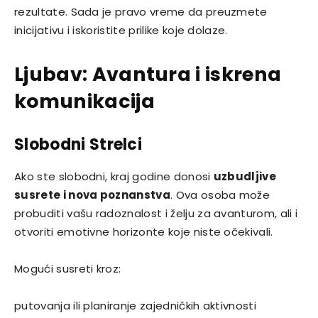
rezultate. Sada je pravo vreme da preuzmete
inicijativu i iskoristite prilike koje dolaze.
Ljubav: Avantura i iskrena
komunikacija
Slobodni Strelci
Ako ste slobodni, kraj godine donosi
uzbudljive
susrete i nova poznanstva
. Ova osoba može
probuditi vašu radoznalost i želju za avanturom, ali i
otvoriti emotivne horizonte koje niste očekivali.
Mogući susreti kroz:
putovanja ili planiranje zajedničkih aktivnosti