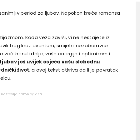
 zanimljiv period za ljubav. Napokon kreće romansa
uzijazmom. Kada veza završi, vi ne nestajete iz
tavili trag kroz avanturu, smijeh i nezaboravne
 već krenuli dalje, vaša energija i optimizam i
 ljubav još uvijek osjeća vašu slobodnu
ednički život
, a ovaj tekst otkriva da li je povratak
elcu.
e nastavlja nakon oglasa