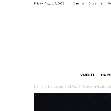
Friday, August 7, 2026
O nama
Disclaimer
P
VIJESTI
HOR
Home
Horoskop
STRELAC: Vi ste u krvi vašoj bi