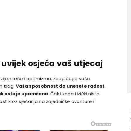
 uvijek osjeća vaš utjecaj
nzije, sreće i optimizma, zbog čega vaša
an trag.
Vaša sposobnost da unesete radost,
tak ostaje upamćena
. Čak i kada fizički niste
nost kroz sjećanja na zajedničke avanture i