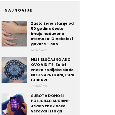
NAJNOVIJE
Zašto žene starije od
50 godina često
imaju naduvene
stomake: Ginekolozi
govore – evo...
07/11/2024
NIJE SLUČAJNO AKO
OVO VIDITE: Za tri
znaka zodijaka slede
NESTVARNI DANI, PUNI
LJUBAVI...
26/04/2026
SUBOTA DONOSI
POLJUBAC SUDBINE:
Jedan znak neće
verovati šta ga