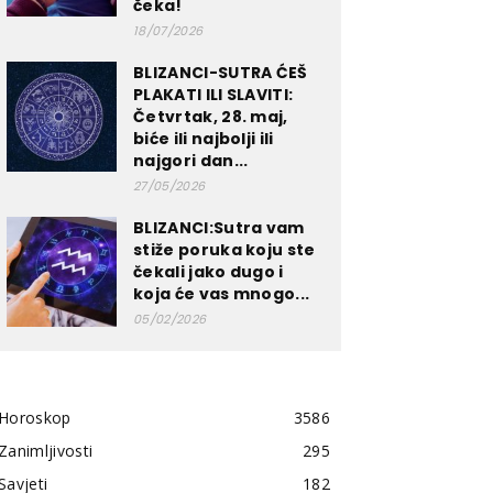
čeka!
18/07/2026
BLIZANCI-SUTRA ĆEŠ
PLAKATI ILI SLAVITI:
Četvrtak, 28. maj,
biće ili najbolji ili
najgori dan...
27/05/2026
BLIZANCI:Sutra vam
stiže poruka koju ste
čekali jako dugo i
koja će vas mnogo...
05/02/2026
Horoskop
3586
Zanimljivosti
295
Savjeti
182