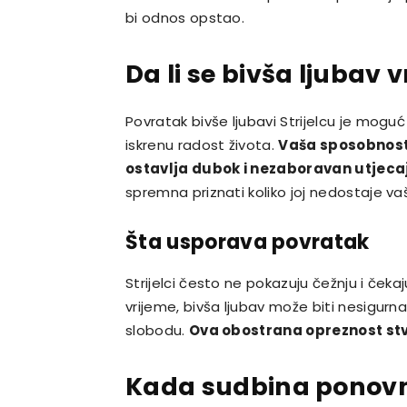
bi odnos opstao.
Da li se bivša ljubav v
Povratak bivše ljubavi Strijelcu je moguć 
iskrenu radost života.
Vaša sposobnost 
ostavlja dubok i nezaboravan utjeca
spremna priznati koliko joj nedostaje vaš
Šta usporava povratak
Strijelci često ne pokazuju čežnju i čekaj
vrijeme, bivša ljubav može biti nesigurna 
slobodu.
Ova obostrana opreznost st
Kada sudbina ponovno 