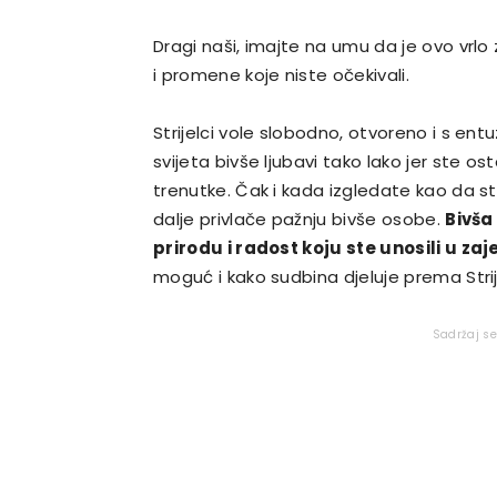
Dragi naši, imajte na umu da je ovo vrlo
i promene koje niste očekivali.
Strijelci vole slobodno, otvoreno i s ent
svijeta bivše ljubavi tako lako jer ste os
trenutke. Čak i kada izgledate kao da ste
dalje privlače pažnju bivše osobe.
Bivša
prirodu i radost koju ste unosili u zaj
moguć i kako sudbina djeluje prema Strij
Sadržaj s