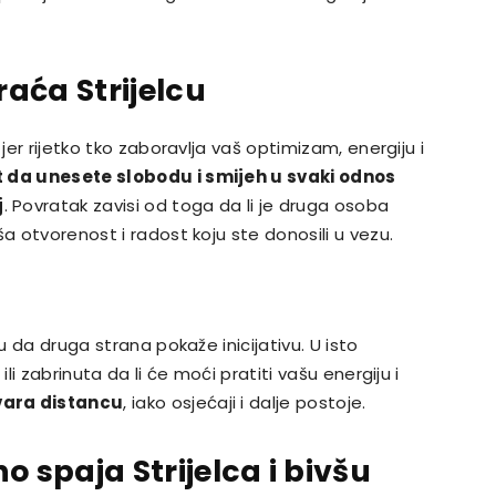
raća Strijelcu
jer rijetko tko zaboravlja vaš optimizam, energiju i
da unesete slobodu i smijeh u svaki odnos
j
. Povratak zavisi od toga da li je druga osoba
a otvorenost i radost koju ste donosili u vezu.
u da druga strana pokaže inicijativu. U isto
ili zabrinuta da li će moći pratiti vašu energiju i
vara distancu
, iako osjećaji i dalje postoje.
spaja Strijelca i bivšu