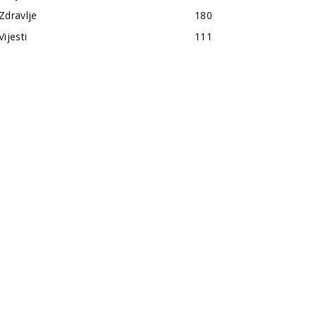
Zdravlje
180
Vijesti
111