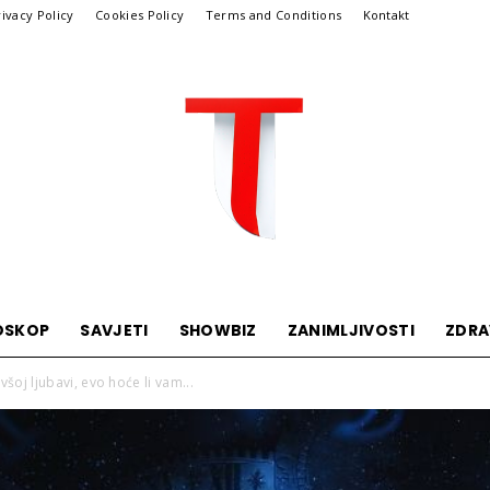
rivacy Policy
Cookies Policy
Terms and Conditions
Kontakt
OSKOP
SAVJETI
SHOWBIZ
ZANIMLJIVOSTI
ZDRA
Telegraf
všoj ljubavi, evo hoće li vam...