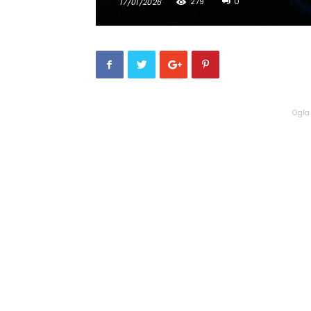
279
0
17/01/2026
Ogla