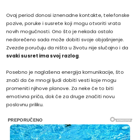
Ovaj period donosi iznenadne kontakte, telefonske
pozive, poruke i susrete koji mogu otvoriti vrata
novih mogućnosti. Ono što je nekada ostalo
nedorečeno sada može dobiti svoje objašnjenje.
Zvezde poručuju da ništa u životu nije slučajno i da
svaki susret ima svoj razlog
.
Posebno je naglašena energija komunikacije, što
znači da će mnogi ljudi dobiti vesti koje mogu
promeniti njihove planove. Za neke će to biti
emotivna priča, dok će za druge značiti novu
poslovnu priliku.