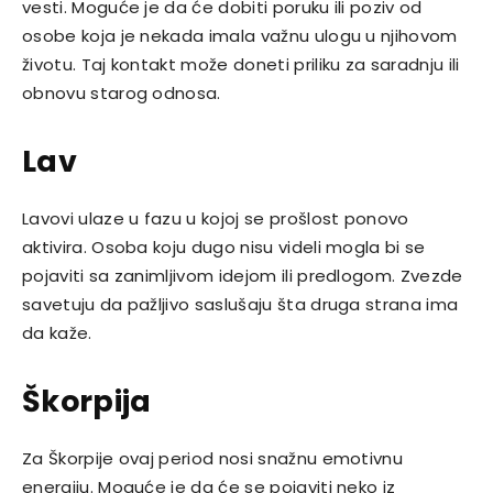
vesti. Moguće je da će dobiti poruku ili poziv od
osobe koja je nekada imala važnu ulogu u njihovom
životu. Taj kontakt može doneti priliku za saradnju ili
obnovu starog odnosa.
Lav
Lavovi ulaze u fazu u kojoj se prošlost ponovo
aktivira. Osoba koju dugo nisu videli mogla bi se
pojaviti sa zanimljivom idejom ili predlogom. Zvezde
savetuju da pažljivo saslušaju šta druga strana ima
da kaže.
Škorpija
Za Škorpije ovaj period nosi snažnu emotivnu
energiju. Moguće je da će se pojaviti neko iz