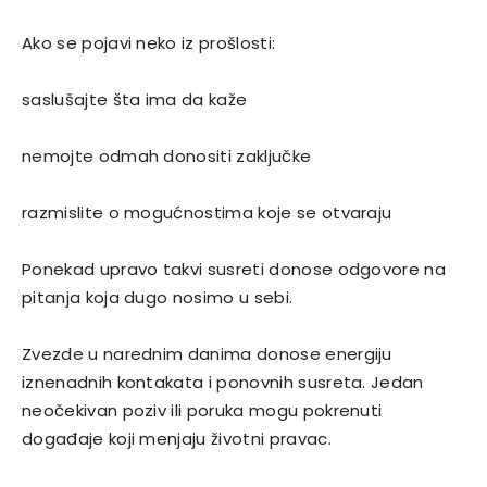
Ako se pojavi neko iz prošlosti:
saslušajte šta ima da kaže
nemojte odmah donositi zaključke
razmislite o mogućnostima koje se otvaraju
Ponekad upravo takvi susreti donose odgovore na
pitanja koja dugo nosimo u sebi.
Zvezde u narednim danima donose energiju
iznenadnih kontakata i ponovnih susreta. Jedan
neočekivan poziv ili poruka mogu pokrenuti
događaje koji menjaju životni pravac.