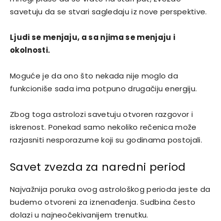
savetuju da se stvari sagledaju iz nove perspektive.
Ljudi se menjaju, a sa njima se menjaju i
okolnosti.
Moguće je da ono što nekada nije moglo da
funkcioniše sada ima potpuno drugačiju energiju.
Zbog toga astrolozi savetuju otvoren razgovor i
iskrenost. Ponekad samo nekoliko rečenica može
razjasniti nesporazume koji su godinama postojali.
Savet zvezda za naredni period
Najvažnija poruka ovog astrološkog perioda jeste da
budemo otvoreni za iznenađenja. Sudbina često
dolazi u najneočekivanijem trenutku.