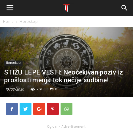
Home
Horoskop
Horoskop
STIŽU LEPE VESTI: Neočekivan poziv iz
prošlosti menja tok nečije sudbine!
261
0
10/03/2026
Oglasi - Advertisement