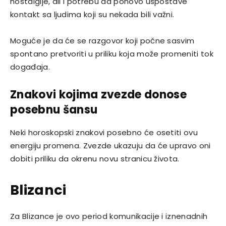
nostalgije, ali i potrebu da ponovo uspostave
kontakt sa ljudima koji su nekada bili važni.
Moguće je da će se razgovor koji počne sasvim
spontano pretvoriti u priliku koja može promeniti tok
događaja.
Znakovi kojima zvezde donose
posebnu šansu
Neki horoskopski znakovi posebno će osetiti ovu
energiju promena. Zvezde ukazuju da će upravo oni
dobiti priliku da okrenu novu stranicu života.
Blizanci
Za Blizance je ovo period komunikacije i iznenadnih