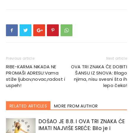
Previous article
Next article
RIBE-KARMA NIKADA NE
OVA TRI ZNAKA ĆE DOBITI
PROMAŠI ADRESU:Vama
ŠANSU IZ SNOVA: Blago
stiže ljubav,novac,radost i
njima, nisu svesni šta ih
uspeh!
lepo čeka!
RELATED ARTICLES
MORE FROM AUTHOR
DOŠAO JE 8.8. I OVA TRI ZNAKA ĆE
IMATI NAJVIŠE SREĆE: Bilo je i