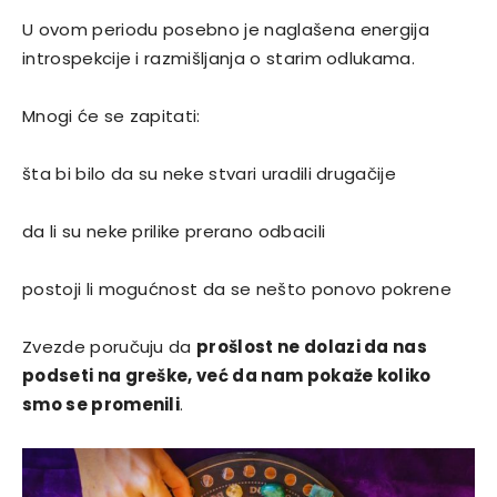
U ovom periodu posebno je naglašena energija
introspekcije i razmišljanja o starim odlukama.
Mnogi će se zapitati:
šta bi bilo da su neke stvari uradili drugačije
da li su neke prilike prerano odbacili
postoji li mogućnost da se nešto ponovo pokrene
Zvezde poručuju da
prošlost ne dolazi da nas
podseti na greške, već da nam pokaže koliko
smo se promenili
.