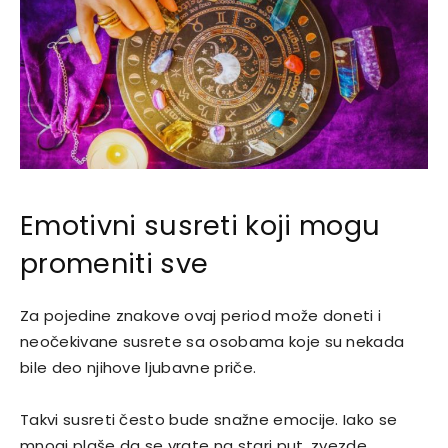
Emotivni susreti koji mogu
promeniti sve
Za pojedine znakove ovaj period može doneti i
neočekivane susrete sa osobama koje su nekada
bile deo njihove ljubavne priče.
Takvi susreti često bude snažne emocije. Iako se
mnogi plaše da se vrate na stari put, zvezde