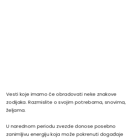
Vesti koje imamo će obradovati neke znakove
zodijaka. Razmislite o svojim potrebama, snovima,
željama.
U narednom periodu zvezde donose posebno
zanimljivu energiju koja može pokrenuti događaje