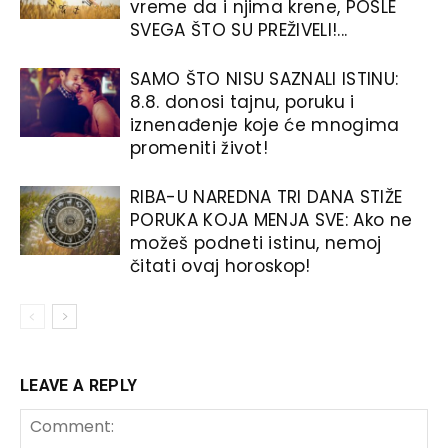
vreme da i njima krene, POSLE
SVEGA ŠTO SU PREŽIVELI!...
SAMO ŠTO NISU SAZNALI ISTINU:
8.8. donosi tajnu, poruku i
iznenađenje koje će mnogima
promeniti život!
RIBA-U NAREDNA TRI DANA STIŽE
PORUKA KOJA MENJA SVE: Ako ne
možeš podneti istinu, nemoj
čitati ovaj horoskop!
LEAVE A REPLY