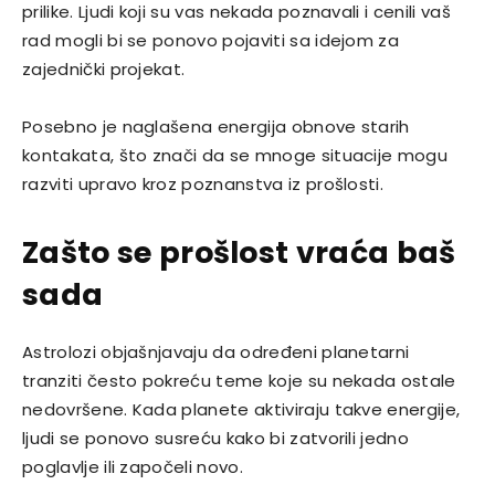
prilike. Ljudi koji su vas nekada poznavali i cenili vaš
rad mogli bi se ponovo pojaviti sa idejom za
zajednički projekat.
Posebno je naglašena energija obnove starih
kontakata, što znači da se mnoge situacije mogu
razviti upravo kroz poznanstva iz prošlosti.
Zašto se prošlost vraća baš
sada
Astrolozi objašnjavaju da određeni planetarni
tranziti često pokreću teme koje su nekada ostale
nedovršene. Kada planete aktiviraju takve energije,
ljudi se ponovo susreću kako bi zatvorili jedno
poglavlje ili započeli novo.