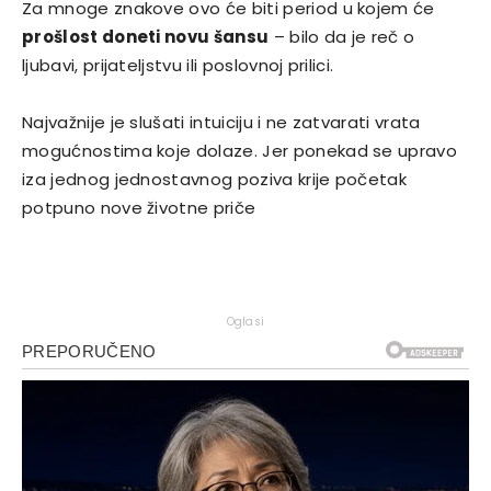
Za mnoge znakove ovo će biti period u kojem će
prošlost doneti novu šansu
– bilo da je reč o
ljubavi, prijateljstvu ili poslovnoj prilici.
Najvažnije je slušati intuiciju i ne zatvarati vrata
mogućnostima koje dolaze. Jer ponekad se upravo
iza jednog jednostavnog poziva krije početak
potpuno nove životne priče
Oglasi