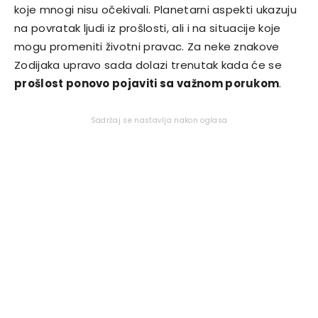
koje mnogi nisu očekivali. Planetarni aspekti ukazuju
na povratak ljudi iz prošlosti, ali i na situacije koje
mogu promeniti životni pravac. Za neke znakove
Zodijaka upravo sada dolazi trenutak kada će se
prošlost ponovo pojaviti sa važnom porukom
.
Sadržaj se nastavlja nakon oglasa