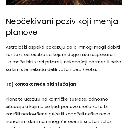
Neočekivani poziv koji menja
planove
Astrološki aspekti pokazuju da bi mnogi mogli dobiti
kontakt od osobe sa kojom dugo nisu razgovarali.
To može biti stari prijatelj, nekadašnji partner ili neko
sa kim ste nekada delili važan deo života.
Taj kontakt neće biti slučajan.
Planete ukazuju na karmičke susrete, odnosno
situacije u kojima se ljudi ponovo sreću kako bi
završili nedovršene priče ili započeli nešto novo. U
narednim danima mnogi će osetiti snažan talas