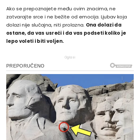
Ako se prepoznajete među ovim znacima, ne
zatvarajte srce i ne bežite od emocija. Ljubav koja
dolazi nije slučajna, niti prolazna.
Ona dolazi da
ostane, da vas usreći i da vas podseti koliko je
lepo voleti i biti voljen.
Oglasi