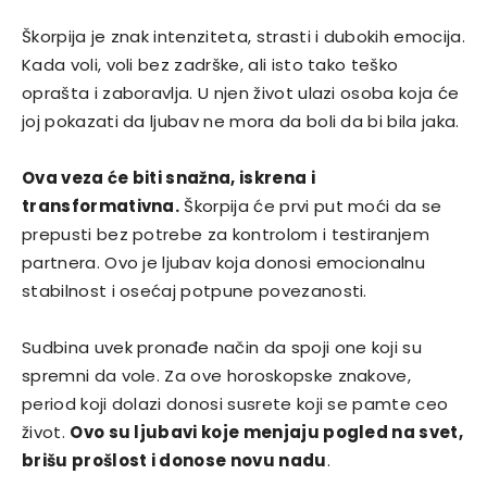
Škorpija je znak intenziteta, strasti i dubokih emocija.
Kada voli, voli bez zadrške, ali isto tako teško
oprašta i zaboravlja. U njen život ulazi osoba koja će
joj pokazati da ljubav ne mora da boli da bi bila jaka.
Ova veza će biti snažna, iskrena i
transformativna.
Škorpija će prvi put moći da se
prepusti bez potrebe za kontrolom i testiranjem
partnera. Ovo je ljubav koja donosi emocionalnu
stabilnost i osećaj potpune povezanosti.
Sudbina uvek pronađe način da spoji one koji su
spremni da vole. Za ove horoskopske znakove,
period koji dolazi donosi susrete koji se pamte ceo
život.
Ovo su ljubavi koje menjaju pogled na svet,
brišu prošlost i donose novu nadu
.