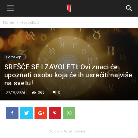
Home
Horoskop
Horoskop
SREŠĆE SE I ZAVOLETI: Ovi znaci će
upoznati osobu koja će ih usrećiti najviše
na svetu!
363
0
20/01/2026
Oglasi - Advertisement