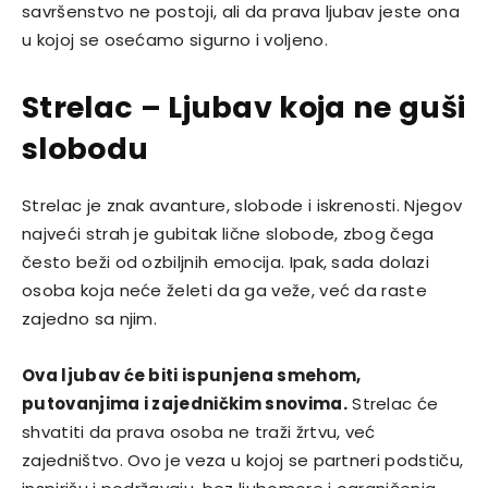
savršenstvo ne postoji, ali da prava ljubav jeste ona
u kojoj se osećamo sigurno i voljeno.
Strelac – Ljubav koja ne guši
slobodu
Strelac je znak avanture, slobode i iskrenosti. Njegov
najveći strah je gubitak lične slobode, zbog čega
često beži od ozbiljnih emocija. Ipak, sada dolazi
osoba koja neće želeti da ga veže, već da raste
zajedno sa njim.
Ova ljubav će biti ispunjena smehom,
putovanjima i zajedničkim snovima.
Strelac će
shvatiti da prava osoba ne traži žrtvu, već
zajedništvo. Ovo je veza u kojoj se partneri podstiču,