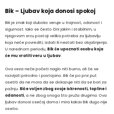
Bik – Ljubav koja donosi spokoj
Bik je znak koji duboko veruje u trajnost, odanost i
sigurnost. Iako se često čini jakim i stabilnim, u
njegovom srcu postoji velika potreba za ljubavlju
koja neće povrediti, izdati ili nestati bez objašnjenja.
U narednom periodu,
Bik će upoznati osobu koja
će mu vratiti veru u ljubav
.
Ova veza neće početi naglo niti burno, ali će se
razvijati prirodno i postojano. Bik će po prvi put
osetiti da ne mora da se dokazuje niti da se bori za
pažnju.
Biće voljen zbog svoje iskrenosti, topline i
odanosti
, a ne zbog onoga što pruža drugima. Ova
ljubav donosi osećaj doma i mira kakav Bik dugo nije
osetio.