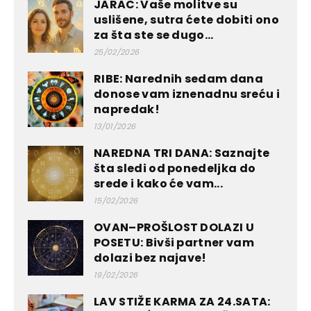
JARAC: Vaše molitve su
uslišene, sutra ćete dobiti ono
za šta ste se dugo...
25/02/2026
RIBE: Narednih sedam dana
donose vam iznenadnu sreću i
napredak!
13/01/2026
NAREDNA TRI DANA: Saznajte
šta sledi od ponedeljka do
srede i kako će vam...
15/02/2026
OVAN–PROŠLOST DOLAZI U
POSETU: Bivši partner vam
dolazi bez najave!
19/02/2026
LAV STIŽE KARMA ZA 24.SATA: