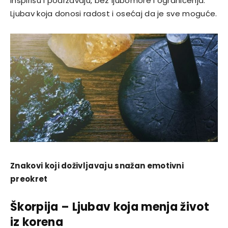
inspirišu i podržavaju, bez ljubomore i ograničenja.
Ljubav koja donosi radost i osećaj da je sve moguće.
Znakovi koji doživljavaju snažan emotivni
preokret
Škorpija – Ljubav koja menja život
iz korena