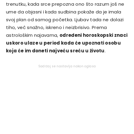
trenutku, kada srce prepozna ono što razum još ne
ume da objasni i kada sudbina pokaže da je imala
svoj plan od samog početka. Ljubav tada ne dolazi
tiho, već snažno, iskreno i neizbrisivo. Prema
astrološkim najavama,
određeni horoskopski znaci
uskoro ulaze u period kada će upoznati osobu
koja će im doneti najveću sreću u životu
.
Sadržaj se nastavlja nakon oglasa