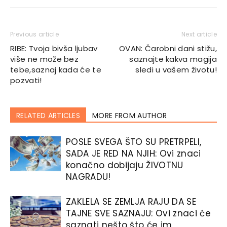
Previous article
Next article
RIBE: Tvoja bivša ljubav
OVAN: Čarobni dani stižu,
više ne može bez
saznajte kakva magija
tebe,saznaj kada će te
sledi u vašem životu!
pozvati!
RELATED ARTICLES
MORE FROM AUTHOR
POSLE SVEGA ŠTO SU PRETRPELI,
SADA JE RED NA NJIH: Ovi znaci
konačno dobijaju ŽIVOTNU
NAGRADU!
ZAKLELA SE ZEMLJA RAJU DA SE
TAJNE SVE SAZNAJU: Ovi znaci će
saznati nešto što će im