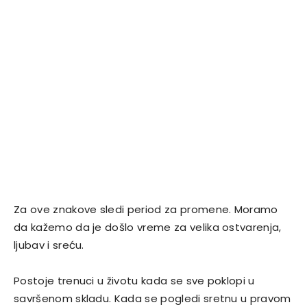
Za ove znakove sledi period za promene. Moramo
da kažemo da je došlo vreme za velika ostvarenja,
ljubav i sreću.
Postoje trenuci u životu kada se sve poklopi u
savršenom skladu. Kada se pogledi sretnu u pravom