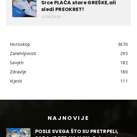
Srce PLAĆA stare GREŠKE,ali
sledi PREOKRET!
21/04/2026
Horoskop
3670
Zanimljivosti
295
Savjeti
182
Zdravlje
180
Vijesti
111
NAJNOVIJE
POSLE SVEGA ŠTO SU PRETRPELI,