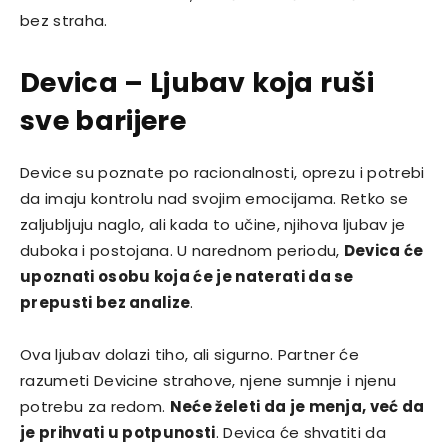
bez straha.
Devica – Ljubav koja ruši
sve barijere
Device su poznate po racionalnosti, oprezu i potrebi
da imaju kontrolu nad svojim emocijama. Retko se
zaljubljuju naglo, ali kada to učine, njihova ljubav je
duboka i postojana. U narednom periodu,
Devica će
upoznati osobu koja će je naterati da se
prepusti bez analize
.
Ova ljubav dolazi tiho, ali sigurno. Partner će
razumeti Devicine strahove, njene sumnje i njenu
potrebu za redom.
Neće želeti da je menja, već da
je prihvati u potpunosti
. Devica će shvatiti da