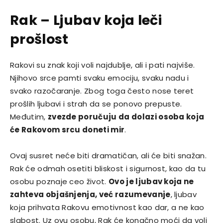
Rak – Ljubav koja leči
prošlost
Rakovi su znak koji voli najdublje, ali i pati najviše.
Njihovo srce pamti svaku emociju, svaku nadu i
svako razočaranje. Zbog toga često nose teret
prošlih ljubavi i strah da se ponovo prepuste.
Međutim,
zvezde poručuju da dolazi osoba koja
će Rakovom srcu doneti mir
.
Ovaj susret neće biti dramatičan, ali će biti snažan.
Rak će odmah osetiti bliskost i sigurnost, kao da tu
osobu poznaje ceo život.
Ovo je ljubav koja ne
zahteva objašnjenja, već razumevanje
, ljubav
koja prihvata Rakovu emotivnost kao dar, a ne kao
slabost. Uz ovu osobu, Rak će konačno moći da voli