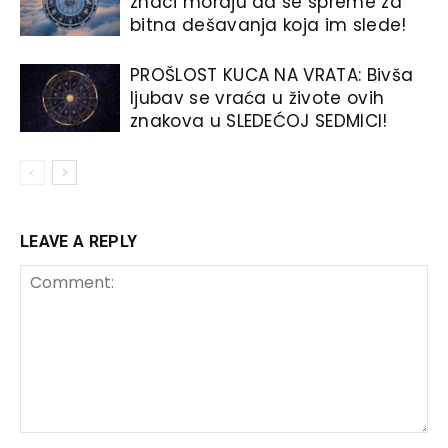
znaci moraju da se spreme za
bitna dešavanja koja im slede!
PROŠLOST KUCA NA VRATA: Bivša
ljubav se vraća u živote ovih
znakova u SLEDEĆOJ SEDMICI!
LEAVE A REPLY