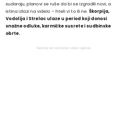
sudaraju, planovi se ruše da bi se izgradili novi, a
istina izlazi na videlo – hteli vi to ili ne.
Škorpija,
Vodolija i Strelac ulaze u period koji donosi
snažne odluke, karmičke susrete i sudbinske
obrte.
Sadržaj se nastavlja nakon oglasa