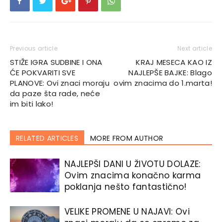
Previous article
Next article
STIŽE IGRA SUDBINE I ONA
KRAJ MESECA KAO IZ
ĆE POKVARITI SVE
NAJLEPŠE BAJKE: Blago
PLANOVE: Ovi znaci moraju
ovim znacima do 1.marta!
da paze šta rade, neće
im biti lako!
RELATED ARTICLES
MORE FROM AUTHOR
NAJLEPŠI DANI U ŽIVOTU DOLAZE:
Ovim znacima konačno karma
poklanja nešto fantastično!
VELIKE PROMENE U NAJAVI: Ovi