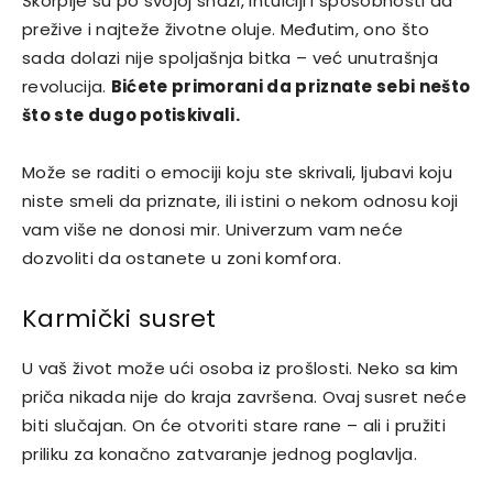
Škorpije su po svojoj snazi, intuiciji i sposobnosti da
prežive i najteže životne oluje. Međutim, ono što
sada dolazi nije spoljašnja bitka – već unutrašnja
revolucija.
Bićete primorani da priznate sebi nešto
što ste dugo potiskivali.
Može se raditi o emociji koju ste skrivali, ljubavi koju
niste smeli da priznate, ili istini o nekom odnosu koji
vam više ne donosi mir. Univerzum vam neće
dozvoliti da ostanete u zoni komfora.
Karmički susret
U vaš život može ući osoba iz prošlosti. Neko sa kim
priča nikada nije do kraja završena. Ovaj susret neće
biti slučajan. On će otvoriti stare rane – ali i pružiti
priliku za konačno zatvaranje jednog poglavlja.