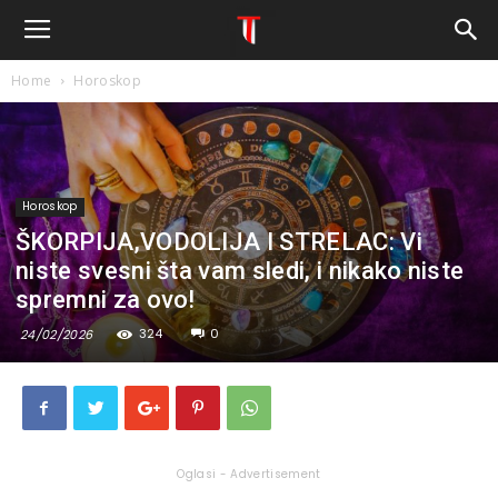
Home
Horoskop
Horoskop
ŠKORPIJA,VODOLIJA I STRELAC: Vi
niste svesni šta vam sledi, i nikako niste
spremni za ovo!
324
0
24/02/2026
Oglasi - Advertisement