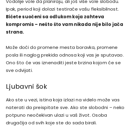
Vodolije vole da planiraju, ali još više vole slobodu.
Ipak, period koji dolazi testiraće vašu fleksibilnost.
Bićete suočeni sa odlukom koja zahteva
kompromis – nešto što vam nikada nije bilo jača
strana.
Može doći do promene mesta boravka, promene
posla ili naglog prekida odnosa koji vas je sputavao.
Ono što će vas iznenaditi jeste brzina kojom će se
sve odvijati.
Ljubavni šok
Ako ste u vezi, istina koja izlazi na videlo može vas
naterati da preispitate sve. Ako ste slobodni – neko
potpuno neočekivan ulazi u vaš život. Osoba
drugačija od svih koje ste do sada birali.