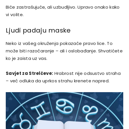
Biće zastrašujuće, ali uzbudljivo. Upravo onako kako
vi volite.
Ljudi padaju maske
Neko iz vašeg okruženja pokazaće pravo lice. To
može biti razočaranje – ali i oslobađanje. Shvatićete
ko je zaista uz vas.
Savjet za Strelčeve:
Hrabrost nije odsustvo straha
– već odluka da uprkos strahu krenete napred.