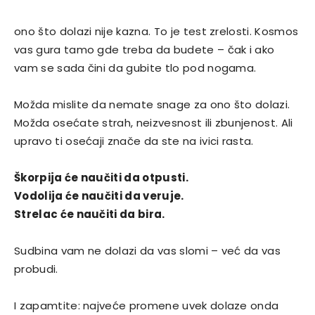
ono što dolazi nije kazna. To je test zrelosti. Kosmos
vas gura tamo gde treba da budete – čak i ako
vam se sada čini da gubite tlo pod nogama.
Možda mislite da nemate snage za ono što dolazi.
Možda osećate strah, neizvesnost ili zbunjenost. Ali
upravo ti osećaji znače da ste na ivici rasta.
Škorpija će naučiti da otpusti.
Vodolija će naučiti da veruje.
Strelac će naučiti da bira.
Sudbina vam ne dolazi da vas slomi – već da vas
probudi.
I zapamtite: najveće promene uvek dolaze onda