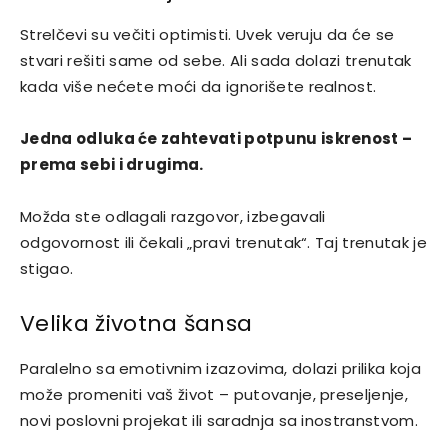
Strelčevi su večiti optimisti. Uvek veruju da će se
stvari rešiti same od sebe. Ali sada dolazi trenutak
kada više nećete moći da ignorišete realnost.
Jedna odluka će zahtevati potpunu iskrenost –
prema sebi i drugima.
Možda ste odlagali razgovor, izbegavali
odgovornost ili čekali „pravi trenutak“. Taj trenutak je
stigao.
Velika životna šansa
Paralelno sa emotivnim izazovima, dolazi prilika koja
može promeniti vaš život – putovanje, preseljenje,
novi poslovni projekat ili saradnja sa inostranstvom.