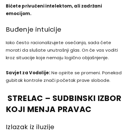
Bićete privučeni intelektom, ali zadržani
emocijom.
Buđenje intuicije
Iako često racionalizujete osećanja, sada ćete
morati da slušate unutrašnji glas. On će vas voditi
kroz situacije koje nemaju logično objašnjenje.
Savjet za Vodolije:
Ne opirite se promeni. Ponekad
gubitak kontrole znači početak prave slobode.
STRELAC – SUDBINSKI IZBOR
KOJI MENJA PRAVAC
Izlazak iz iluzije