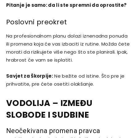
Pitanje je samo: da li ste spremni da oprostite?
Poslovni preokret
Na profesionalnom planu dolazi iznenadna ponuda
ili promena koja će vas izbaciti iz rutine. Možda ćete
morati da rizikujete više nego što ste planirali. Ipak,
hrabrost će vam se isplatiti.
Savjet za Škorpije:
Ne bežite od istine. Što pre je
prihvatite, pre ćete osetiti olakšanje.
VODOLIJA – IZMEĐU
SLOBODE I SUDBINE
Neočekivana promena pravca