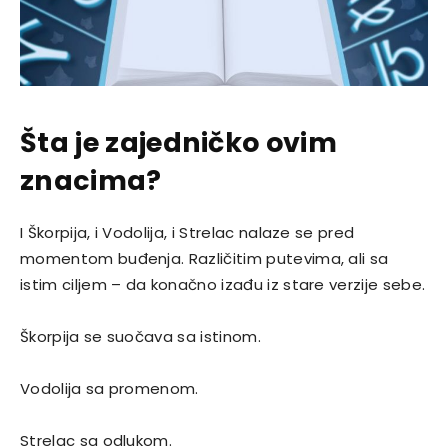
Šta je zajedničko ovim
znacima?
I Škorpija, i Vodolija, i Strelac nalaze se pred
momentom buđenja. Različitim putevima, ali sa
istim ciljem – da konačno izađu iz stare verzije sebe.
Škorpija se suočava sa istinom.
Vodolija sa promenom.
Strelac sa odlukom.