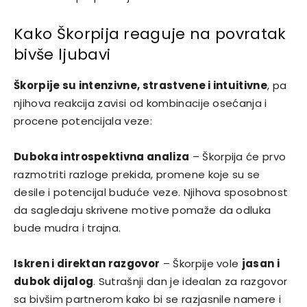
Kako Škorpija reaguje na povratak
bivše ljubavi
Škorpije su intenzivne, strastvene i intuitivne
, pa
njihova reakcija zavisi od kombinacije osećanja i
procene potencijala veze:
Duboka introspektivna analiza
– Škorpija će prvo
razmotriti razloge prekida, promene koje su se
desile i potencijal buduće veze. Njihova sposobnost
da sagledaju skrivene motive pomaže da odluka
bude mudra i trajna.
Iskren i direktan razgovor
– Škorpije vole
jasan i
dubok dijalog
. Sutrašnji dan je idealan za razgovor
sa bivšim partnerom kako bi se razjasnile namere i