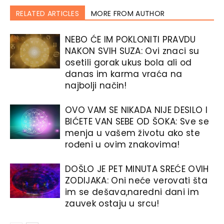
RELATED ARTICLES
MORE FROM AUTHOR
NEBO ĆE IM POKLONITI PRAVDU
NAKON SVIH SUZA: Ovi znaci su
osetili gorak ukus bola ali od
danas im karma vraća na
najbolji način!
OVO VAM SE NIKADA NIJE DESILO I
BIĆETE VAN SEBE OD ŠOKA: Sve se
menja u vašem životu ako ste
rođeni u ovim znakovima!
DOŠLO JE PET MINUTA SREĆE OVIH
ZODIJAKA: Oni neće verovati šta
im se dešava,naredni dani im
zauvek ostaju u srcu!