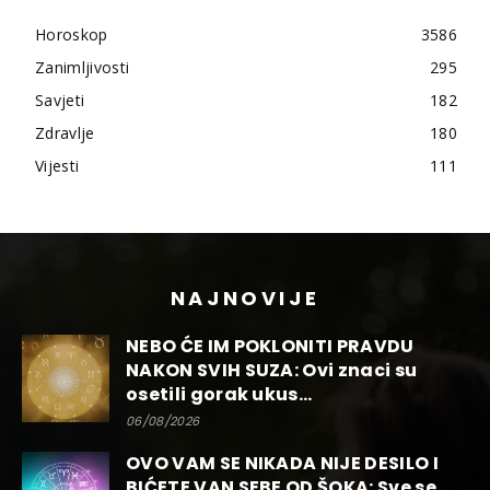
Horoskop
3586
Zanimljivosti
295
Savjeti
182
Zdravlje
180
Vijesti
111
NAJNOVIJE
NEBO ĆE IM POKLONITI PRAVDU
NAKON SVIH SUZA: Ovi znaci su
osetili gorak ukus...
06/08/2026
OVO VAM SE NIKADA NIJE DESILO I
BIĆETE VAN SEBE OD ŠOKA: Sve se...