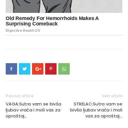
Previous article
Next article
VAGA:Sutra vam se bivša
STRELAC:Sutra vam se
ljubav vraća i moli vas za
bivša ljubav vraća i moli
oproštaj…
vas za oproštaj…