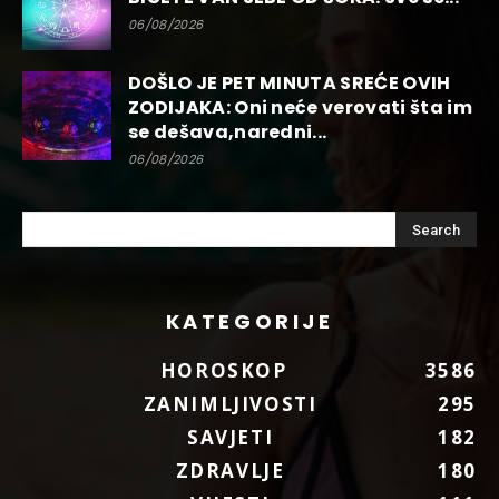
06/08/2026
DOŠLO JE PET MINUTA SREĆE OVIH
ZODIJAKA: Oni neće verovati šta im
se dešava,naredni...
06/08/2026
KATEGORIJE
HOROSKOP
3586
ZANIMLJIVOSTI
295
SAVJETI
182
ZDRAVLJE
180