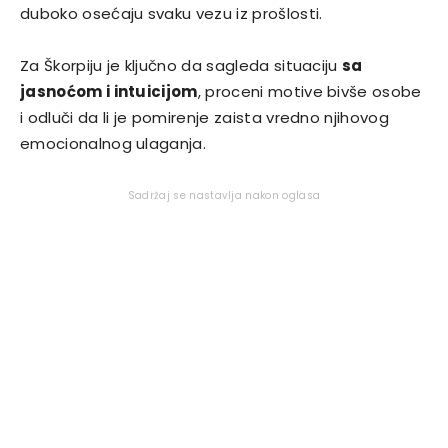
duboko osećaju svaku vezu iz prošlosti.
Za Škorpiju je ključno da sagleda situaciju
sa
jasnoćom i intuicijom
, proceni motive bivše osobe
i odluči da li je pomirenje zaista vredno njihovog
emocionalnog ulaganja.
Sadržaj se nastavlja nakon oglasa