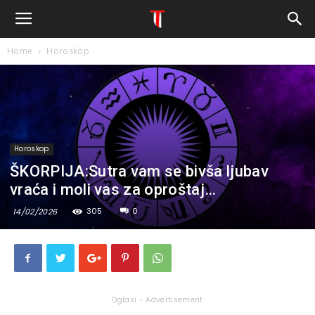
Home
Horoskop
Horoskop
ŠKORPIJA:Sutra vam se bivša ljubav
vraća i moli vas za oproštaj…
305
0
14/02/2026
Oglasi - Advertisement