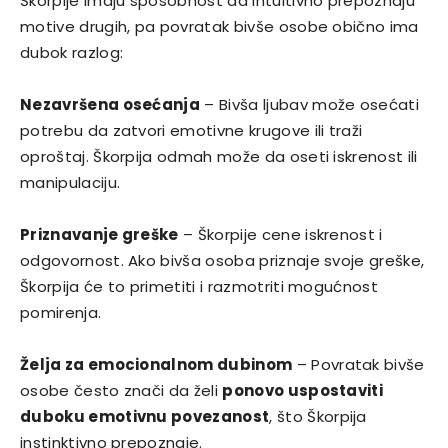
Škorpije imaju sposobnost da intuitivno prepoznaju
motive drugih, pa povratak bivše osobe obično ima
dubok razlog:
Nezavršena osećanja
– Bivša ljubav može osećati
potrebu da zatvori emotivne krugove ili traži
oproštaj. Škorpija odmah može da oseti iskrenost ili
manipulaciju.
Priznavanje greške
– Škorpije cene iskrenost i
odgovornost. Ako bivša osoba priznaje svoje greške,
Škorpija će to primetiti i razmotriti mogućnost
pomirenja.
Želja za emocionalnom dubinom
– Povratak bivše
osobe često znači da želi
ponovo uspostaviti
duboku emotivnu povezanost
, što Škorpija
instinktivno prepoznaje.