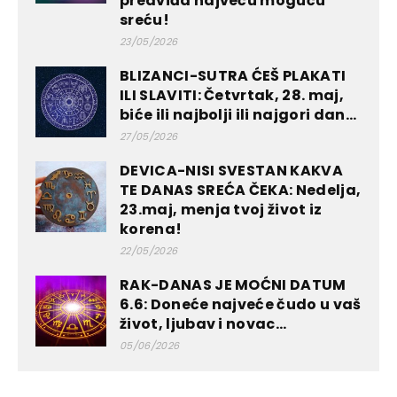
predviđa najveću moguću
sreću!
23/05/2026
BLIZANCI-SUTRA ĆEŠ PLAKATI
ILI SLAVITI: Četvrtak, 28. maj,
biće ili najbolji ili najgori dan...
27/05/2026
DEVICA-NISI SVESTAN KAKVA
TE DANAS SREĆA ČEKA: Nedelja,
23.maj, menja tvoj život iz
korena!
22/05/2026
RAK-DANAS JE MOĆNI DATUM
6.6: Doneće najveće čudo u vaš
život, ljubav i novac...
05/06/2026