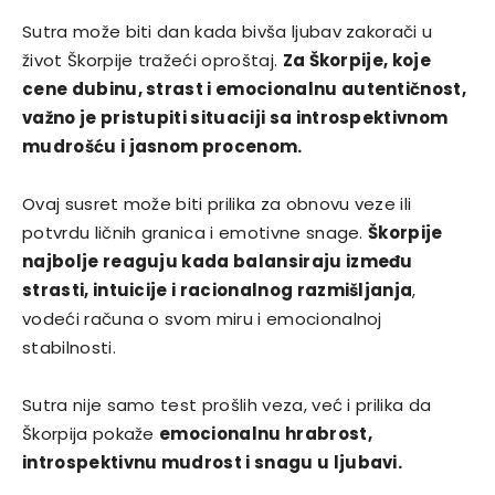
Sutra može biti dan kada bivša ljubav zakorači u
život Škorpije tražeći oproštaj.
Za Škorpije, koje
cene dubinu, strast i emocionalnu autentičnost,
važno je pristupiti situaciji sa introspektivnom
mudrošću i jasnom procenom.
Ovaj susret može biti prilika za obnovu veze ili
potvrdu ličnih granica i emotivne snage.
Škorpije
najbolje reaguju kada balansiraju između
strasti, intuicije i racionalnog razmišljanja
,
vodeći računa o svom miru i emocionalnoj
stabilnosti.
Sutra nije samo test prošlih veza, već i prilika da
Škorpija pokaže
emocionalnu hrabrost,
introspektivnu mudrost i snagu u ljubavi.