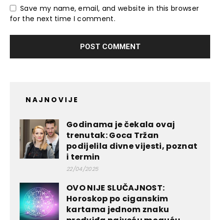
Save my name, email, and website in this browser
for the next time I comment.
NAJNOVIJE
Godinama je čekala ovaj
trenutak: Goca Tržan
podijelila divne vijesti, poznat
i termin
22/04/2025
OVO NIJE SLUČAJNOST:
Horoskop po ciganskim
kartama jednom znaku