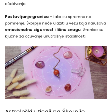
očekivanja.
Postavljanje granica
– Iako su spremne na
pomirenje, Škorpije neće ulaziti u vezu koja narušava
emocionalnu sigurnost i ličnu snagu
. Granice su
ključne za očuvanje unutrašnje stabilnosti.
Astrološki uticaji na Škorpije