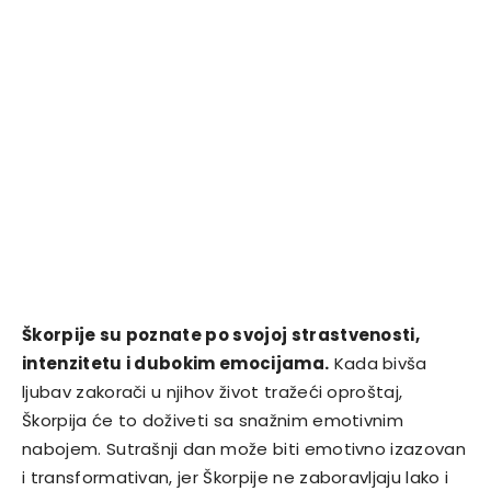
Škorpije su poznate po svojoj strastvenosti,
intenzitetu i dubokim emocijama.
Kada bivša
ljubav zakorači u njihov život tražeći oproštaj,
Škorpija će to doživeti sa snažnim emotivnim
nabojem. Sutrašnji dan može biti emotivno izazovan
i transformativan, jer Škorpije ne zaboravljaju lako i