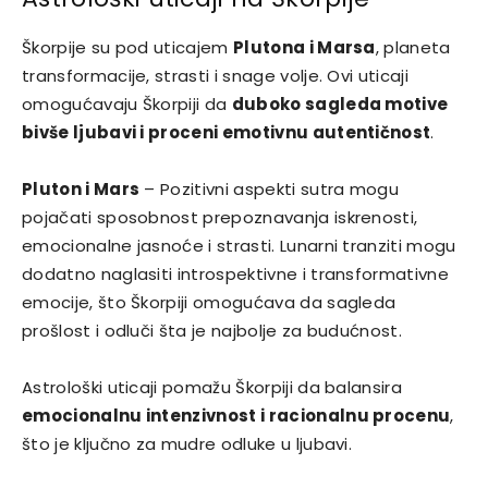
Škorpije su pod uticajem
Plutona i Marsa
, planeta
transformacije, strasti i snage volje. Ovi uticaji
omogućavaju Škorpiji da
duboko sagleda motive
bivše ljubavi i proceni emotivnu autentičnost
.
Pluton i Mars
– Pozitivni aspekti sutra mogu
pojačati sposobnost prepoznavanja iskrenosti,
emocionalne jasnoće i strasti. Lunarni tranziti mogu
dodatno naglasiti introspektivne i transformativne
emocije, što Škorpiji omogućava da sagleda
prošlost i odluči šta je najbolje za budućnost.
Astrološki uticaji pomažu Škorpiji da balansira
emocionalnu intenzivnost i racionalnu procenu
,
što je ključno za mudre odluke u ljubavi.