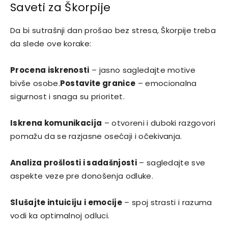
Saveti za Škorpije
Da bi sutrašnji dan prošao bez stresa, Škorpije treba
da slede ove korake:
Procena iskrenosti
– jasno sagledajte motive
bivše osobe.
Postavite granice
– emocionalna
sigurnost i snaga su prioritet.
Iskrena komunikacija
– otvoreni i duboki razgovori
pomažu da se razjasne osećaji i očekivanja.
Analiza prošlosti i sadašnjosti
– sagledajte sve
aspekte veze pre donošenja odluke.
Slušajte intuiciju i emocije
– spoj strasti i razuma
vodi ka optimalnoj odluci.