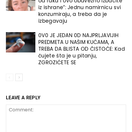
od raka i ovo obavezno izbacite
iz ishrane”: Jednu namirnicu svi
konzumiraju, a treba da je
izbegavaju
0V0 JE JEDAN 0D NAJPRLJAVIJIH
PREDMETA U NAŠIM KUĆAMA, A
TREBA DA BLISTA OD ČISTOĆE: Kad
čujete šta je u pitanju,
ZGROZIĆETE SE
LEAVE A REPLY