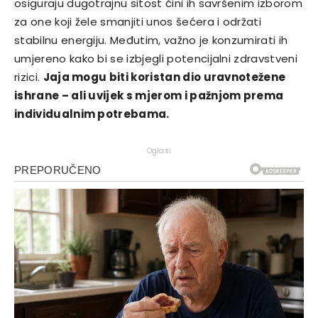
osiguraju dugotrajnu sitost čini ih savršenim izborom
za one koji žele smanjiti unos šećera i održati
stabilnu energiju. Međutim, važno je konzumirati ih
umjereno kako bi se izbjegli potencijalni zdravstveni
rizici.
Jaja mogu biti koristan dio uravnotežene
ishrane – ali uvijek s mjerom i pažnjom prema
individualnim potrebama.
Oglasi