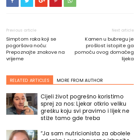
Previous article
Next article
Simptom raka koji se
Kamen u bubregu je
pogoršava noću:
prošlost istopite ga
Prepoznajte znakove na
pomoću ovog domaćeg
vrijeme
lijeka
RELATED ARTICLES
MORE FROM AUTHOR
Cijeli život pogrešno koristimo
sprej za nos: Ljekar otkrio veliku
grešku koju svi pravimo i lijek ne
stiže tamo gde treba
“Ja sam nutricionista za obolele