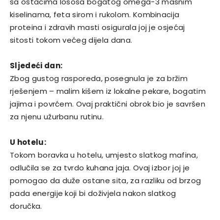
sa ostacima lososa bogatog omega-3 masnim
kiselinama, feta sirom i rukolom. Kombinacija
proteina i zdravih masti osigurala joj je osjećaj
sitosti tokom većeg dijela dana.
Sljedeći dan:
Zbog gustog rasporeda, posegnula je za bržim
rješenjem – malim kišem iz lokalne pekare, bogatim
jajima i povrćem. Ovaj praktični obrok bio je savršen
za njenu užurbanu rutinu.
U hotelu:
Tokom boravka u hotelu, umjesto slatkog mafina,
odlučila se za tvrdo kuhana jaja. Ovaj izbor joj je
pomogao da duže ostane sita, za razliku od brzog
pada energije koji bi doživjela nakon slatkog
doručka.