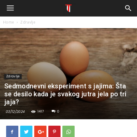
Home
Zdravlje
Zdravlje
Sedmodnevni eksperiment s jajima: Šta
se desilo kada je svakog jutra jela po tri
jaja?
1417
0
03/12/2024