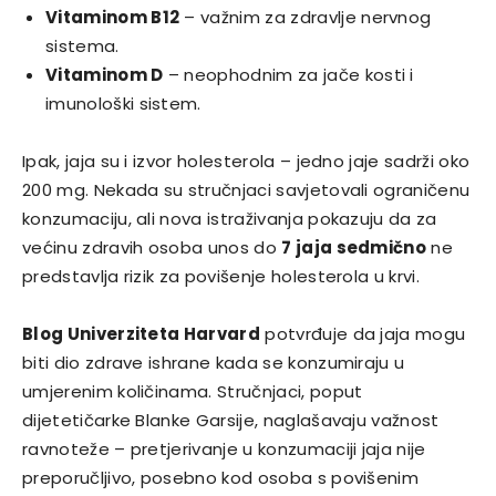
Vitaminom B12
– važnim za zdravlje nervnog
sistema.
Vitaminom D
– neophodnim za jače kosti i
imunološki sistem.
Ipak, jaja su i izvor holesterola – jedno jaje sadrži oko
200 mg. Nekada su stručnjaci savjetovali ograničenu
konzumaciju, ali nova istraživanja pokazuju da za
većinu zdravih osoba unos do
7 jaja sedmično
ne
predstavlja rizik za povišenje holesterola u krvi.
Blog Univerziteta Harvard
potvrđuje da jaja mogu
biti dio zdrave ishrane kada se konzumiraju u
umjerenim količinama. Stručnjaci, poput
dijetetičarke Blanke Garsije, naglašavaju važnost
ravnoteže – pretjerivanje u konzumaciji jaja nije
preporučljivo, posebno kod osoba s povišenim