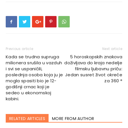
Previous article
Next article
Kada se trudna supruga
5 horoskopskih znakova
milionera srušila u vazduh
doživljava do kraja nedelje
i svi se uspaničili,
filmsku ljubavnu priču:
poslednja osoba koja ju je
Jedan susret život okreće
mogla spasiti bio je 12-
za 360 °
godišnji crnac koji je
sedeo u ekonomskoj
kabini.
RELATED ARTICLES
MORE FROM AUTHOR