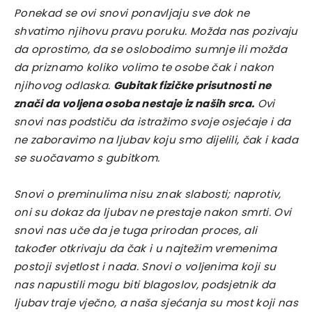
Ponekad se ovi snovi ponavljaju sve dok ne
shvatimo njihovu pravu poruku. Možda nas pozivaju
da oprostimo, da se oslobodimo sumnje ili možda
da priznamo koliko volimo te osobe čak i nakon
njihovog odlaska.
Gubitak fizičke prisutnosti ne
znači da voljena osoba nestaje iz naših srca.
Ovi
snovi nas podstiču da istražimo svoje osjećaje i da
ne zaboravimo na ljubav koju smo dijelili, čak i kada
se suočavamo s gubitkom.
Snovi o preminulima nisu znak slabosti; naprotiv,
oni su dokaz da ljubav ne prestaje nakon smrti. Ovi
snovi nas uče da je tuga prirodan proces, ali
također otkrivaju da čak i u najtežim vremenima
postoji svjetlost i nada. Snovi o voljenima koji su
nas napustili mogu biti blagoslov, podsjetnik da
ljubav traje vječno, a naša sjećanja su most koji nas