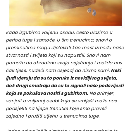
Kada izgubimo voljenu osobu, često ulazimo u
period tuge i samoće. U tim trenucima, snovi o
preminulima mogu djelovati kao most između naše
stvarnosti i svijeta koji su napustili. Snovi nam
pomažu da obradimo svoja osjećanja i možda nas
čak tješe, nudeći nam osjećaj da nismo sami.
Neki
ljudi vjeruju da su to poruke iz nevidljivog svijeta,
dok drugi smatraju da su to signali naše podsvijesti
koja se pokušava nositi s gubitkom.
Na primjer,
sanjati o voljenoj osobi koja se smiješi može nas
podsjetiti na lijepe trenutke koje smo proveli
zajedno i pružiti utjehu u trenucima tuge.