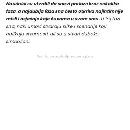
Naučnici su utvrdili da snovi prolaze kroz nekoliko
faza, a najdublja faza sna često otkriva najintimnije
misli i osjećaje koje čuvamo u svom srcu.
U toj fazi
sna, naši umovi stvaraju slike i scenarije koji
nalikuju stvarnosti, ali su u stvari duboko
simbolični.
Sadržaj se nastavlja nakon oglasa