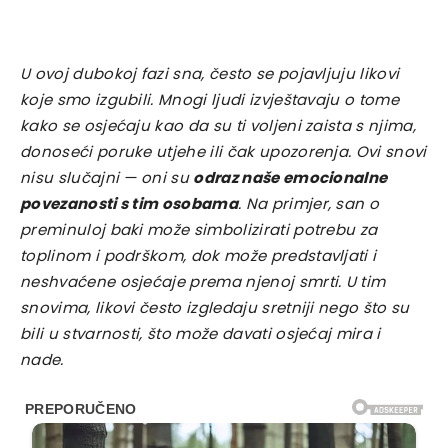
U ovoj dubokoj fazi sna, često se pojavljuju likovi
koje smo izgubili. Mnogi ljudi izvještavaju o tome
kako se osjećaju kao da su ti voljeni zaista s njima,
donoseći poruke utjehe ili čak upozorenja. Ovi snovi
nisu slučajni — oni su
odraz naše emocionalne
povezanosti s tim osobama
. Na primjer, san o
preminuloj baki može simbolizirati potrebu za
toplinom i podrškom, dok može predstavljati i
neshvaćene osjećaje prema njenoj smrti. U tim
snovima, likovi često izgledaju sretniji nego što su
bili u stvarnosti, što može davati osjećaj mira i
nade.