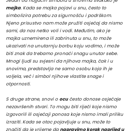
Jedan od najjačih simbola u snovima svakako je
majka
. Kada se majka pojavi u snu, često to
simbolizira potrebu za sigurnošću i podrškom.
Njeno prisustvo nam može pružiti osjećaj da nismo
sami, da nas netko voli i vodi. Međutim, ako je
majka uznemirena ili zabrinuta u snu, to može
ukazivati na unutarnju borbu koju vodimo, i može
biti znak da trebamo pronaći snagu unutar sebe.
Mnogi ljudi su svjesni da njihova majka, čak i u
snovima, predstavlja ne samo osobu koja ih je
voljela, već i simbol njihove vlastite snage i
otpornosti.
S druge strane, snovi o
ocu
često donose osjećaje
nezavršenih stvari. To mogu biti riječi koje nismo
izgovorili ili osjećaji ponosa koje nismo imali priliku
izraziti. Kada se otac pojavljuje u snu, može to
značiti da je vrijeme da
napravimo korak naprijed u