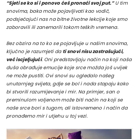
“Sjeti se ko si i ponovo ćeš pronaći svoj put.”
U tim
snovima, baka može pojavljivati kao vodič,
podsjećajući nas na bitne životne lekcije koje smo
zaboravili ili zanemarili tokom teških vremena.
Bez obzira na to ko se pojavljuje u našim snovima,
ključno je razumjeti da
ti snovi nisu zastrašujući,
već iscjeljujući
. Oni predstavljaju način na koji naša
duša obrađuje emucije koje srce možda još uvijek
ne može pustiti. Ovi snovi su ogledalo našeg
unutarnjeg svijeta, gdje se bol i nada stapaju kako
bi stvorili razumijevanje i mir. Na primjer, san o
preminulom voljenom može biti način na koji se
naše srce bori s tugom, ali istovremeno i način da
pronađemo mir i utjehu u toj vezi.