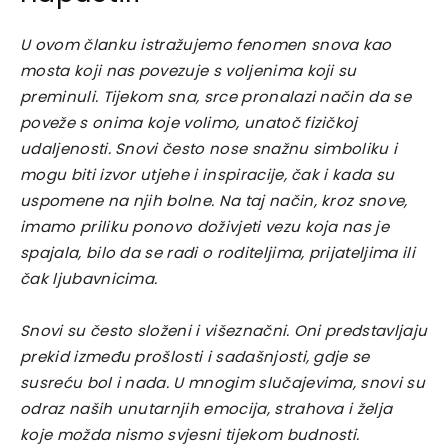
U ovom članku istražujemo fenomen snova kao
mosta koji nas povezuje s voljenima koji su
preminuli. Tijekom sna, srce pronalazi način da se
poveže s onima koje volimo, unatoč fizičkoj
udaljenosti. Snovi često nose snažnu simboliku i
mogu biti izvor utjehe i inspiracije, čak i kada su
uspomene na njih bolne. Na taj način, kroz snove,
imamo priliku ponovo doživjeti vezu koja nas je
spajala, bilo da se radi o roditeljima, prijateljima ili
čak ljubavnicima.
Snovi su često složeni i višeznačni. Oni predstavljaju
prekid između prošlosti i sadašnjosti, gdje se
susreću bol i nada. U mnogim slučajevima, snovi su
odraz naših unutarnjih emocija, strahova i želja
koje možda nismo svjesni tijekom budnosti.