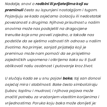
Nadalje, snovi o
rodbini ili prijateljima koji su
preminuli
često su ispunjeni nostalgijom i tugom.
Pojavljuju se kada osjećamo izolaciju ili nedostatak
povezanosti s drugima. Njihova prisutnost u našim
snovima može nas podsjetiti na dragocjene
trenutke koje smo proveli zajedno, a takođe nas
podstiče da se sjetimo važnosti tih odnosa u našim
životima. Na primjer, sanjati prijatelja koji je
preminuo može nam pomoći da se prisjetimo
zajedničkih uspomena i otkrijemo kako su ti ljudi
oblikovali našu osobnost i putovanje kroz život.
U slučaju kada se u snu pojavi
baka
, taj san donosi
osjećaj mira i stabilnosti. Bake često simboliziraju
ljubav, toplinu i mudrost, i njihova pojava može
značiti potrebu za vraćanjem vlastitim korijenima i
vrijednostima. Poruka koju baka može donijeti je: