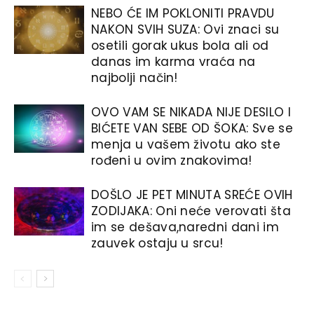
NEBO ĆE IM POKLONITI PRAVDU
NAKON SVIH SUZA: Ovi znaci su
osetili gorak ukus bola ali od
danas im karma vraća na
najbolji način!
OVO VAM SE NIKADA NIJE DESILO I
BIĆETE VAN SEBE OD ŠOKA: Sve se
menja u vašem životu ako ste
rođeni u ovim znakovima!
DOŠLO JE PET MINUTA SREĆE OVIH
ZODIJAKA: Oni neće verovati šta
im se dešava,naredni dani im
zauvek ostaju u srcu!