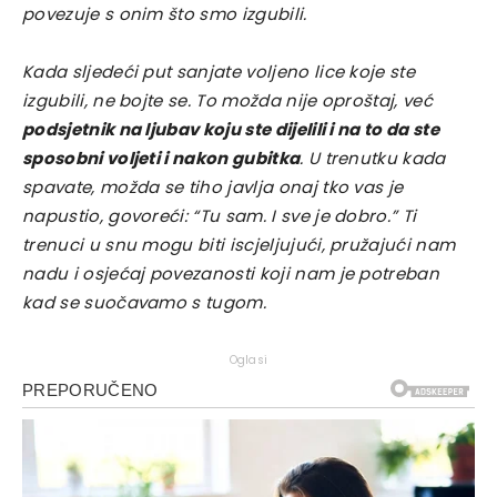
povezuje s onim što smo izgubili.
Kada sljedeći put sanjate voljeno lice koje ste
izgubili, ne bojte se. To možda nije oproštaj, već
podsjetnik na ljubav koju ste dijelili i na to da ste
sposobni voljeti i nakon gubitka
. U trenutku kada
spavate, možda se tiho javlja onaj tko vas je
napustio, govoreći: “Tu sam. I sve je dobro.” Ti
trenuci u snu mogu biti iscjeljujući, pružajući nam
nadu i osjećaj povezanosti koji nam je potreban
kad se suočavamo s tugom.
Oglasi