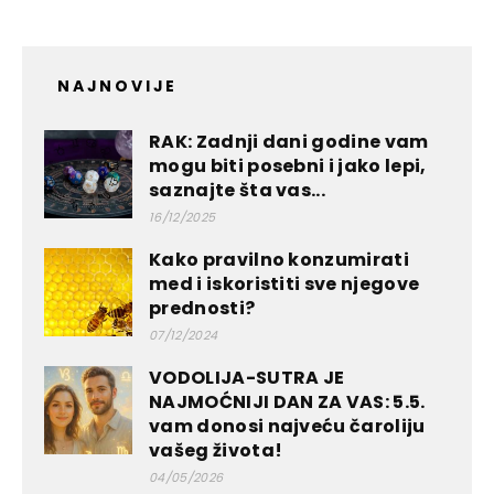
NAJNOVIJE
RAK: Zadnji dani godine vam
mogu biti posebni i jako lepi,
saznajte šta vas...
16/12/2025
Kako pravilno konzumirati
med i iskoristiti sve njegove
prednosti?
07/12/2024
VODOLIJA-SUTRA JE
NAJMOĆNIJI DAN ZA VAS: 5.5.
vam donosi najveću čaroliju
vašeg života!
04/05/2026