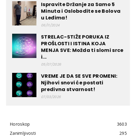
Ispravite Držanje za Samo 5
Minuta i Oslobodite se Bolova
u Leđima!
06/11/2024
STRELAC-STIŽE PORUKA IZ
PROŠLOSTI I ISTINA KOJA
MENJA SVE: Možda ti slomi srce
i...
05/07/2026
VREME JE DA SE SVE PROMENI:
Njihovi snovi će postati
predivna stvarnost!
07/03/2026
Horoskop
3603
Zanimljivosti
295