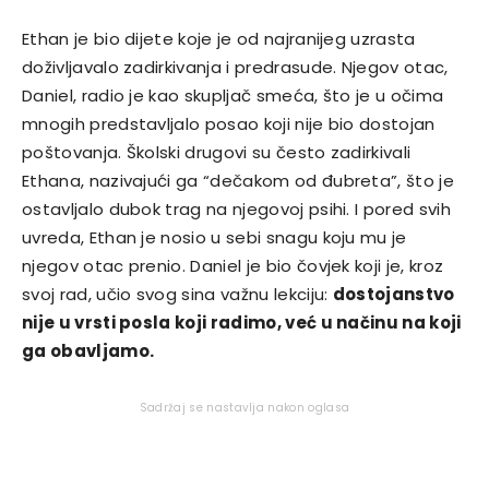
Ethan je bio dijete koje je od najranijeg uzrasta
doživljavalo zadirkivanja i predrasude. Njegov otac,
Daniel, radio je kao skupljač smeća, što je u očima
mnogih predstavljalo posao koji nije bio dostojan
poštovanja. Školski drugovi su često zadirkivali
Ethana, nazivajući ga “dečakom od đubreta”, što je
ostavljalo dubok trag na njegovoj psihi. I pored svih
uvreda, Ethan je nosio u sebi snagu koju mu je
njegov otac prenio. Daniel je bio čovjek koji je, kroz
svoj rad, učio svog sina važnu lekciju:
dostojanstvo
nije u vrsti posla koji radimo, već u načinu na koji
ga obavljamo.
Sadržaj se nastavlja nakon oglasa