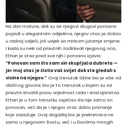
Na dan mature, dok su se njegovi drugovi ponosno
pojavili u elegantnim odijelima, njegov otac je došao
u radnoj odjeći, još uvijek sa mirisom jutarnje smjene.
I kada su neki od prisutnih zadirkivali njegovog oca,
Ethan je stao pred sve njih i ponosno izjavio:
“Ponosan sam što sam sin skupljača đubreta —
jer moj otac je čistio vaš svijet dok ste gledali s
visine na njegov.”
Ovaj trenutak tišine bio je više od
običnog govora; bio je to trenutak u kojem su svi
prisutni shvatili pravu vrijednost rada i dostojanstva.
Ethan je u tom trenutku osjećao da nije samo on
ponosan, već da je i njegov otac dobio priznanje
koje zaslužuje. Ovaj događaj bio je prekretnica ne
samo u njegovom životu, već i u životima mnogih