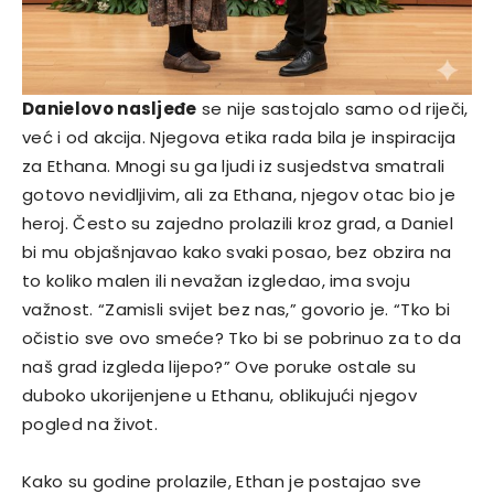
Danielovo nasljeđe
se nije sastojalo samo od riječi,
već i od akcija. Njegova etika rada bila je inspiracija
za Ethana. Mnogi su ga ljudi iz susjedstva smatrali
gotovo nevidljivim, ali za Ethana, njegov otac bio je
heroj. Često su zajedno prolazili kroz grad, a Daniel
bi mu objašnjavao kako svaki posao, bez obzira na
to koliko malen ili nevažan izgledao, ima svoju
važnost. “Zamisli svijet bez nas,” govorio je. “Tko bi
očistio sve ovo smeće? Tko bi se pobrinuo za to da
naš grad izgleda lijepo?” Ove poruke ostale su
duboko ukorijenjene u Ethanu, oblikujući njegov
pogled na život.
Kako su godine prolazile, Ethan je postajao sve