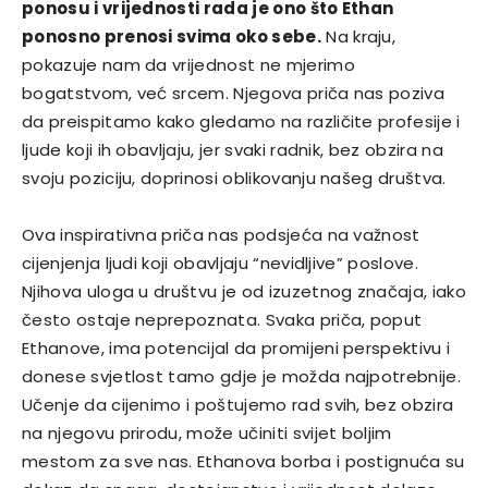
ponosu i vrijednosti rada je ono što Ethan
ponosno prenosi svima oko sebe.
Na kraju,
pokazuje nam da vrijednost ne mjerimo
bogatstvom, već srcem. Njegova priča nas poziva
da preispitamo kako gledamo na različite profesije i
ljude koji ih obavljaju, jer svaki radnik, bez obzira na
svoju poziciju, doprinosi oblikovanju našeg društva.
Ova inspirativna priča nas podsjeća na važnost
cijenjenja ljudi koji obavljaju “nevidljive” poslove.
Njihova uloga u društvu je od izuzetnog značaja, iako
često ostaje neprepoznata. Svaka priča, poput
Ethanove, ima potencijal da promijeni perspektivu i
donese svjetlost tamo gdje je možda najpotrebnije.
Učenje da cijenimo i poštujemo rad svih, bez obzira
na njegovu prirodu, može učiniti svijet boljim
mestom za sve nas. Ethanova borba i postignuća su