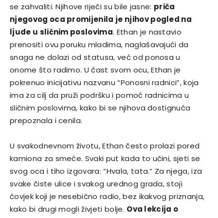
se zahvaliti. Njihove riječi su bile jasne:
priča
njegovog oca promijenila je njihov pogled na
ljude u sličnim poslovima
. Ethan je nastavio
prenositi ovu poruku mladima, naglašavajući da
snaga ne dolazi od statusa, već od ponosa u
onome što radimo. U čast svom ocu, Ethan je
pokrenuo inicijativu nazvanu “Ponosni radnici”, koja
ima za cilj da pruži podršku i pomoć radnicima u
sličnim poslovima, kako bi se njihova dostignuća
prepoznala i cenila.
U svakodnevnom životu, Ethan često prolazi pored
kamiona za smeće. Svaki put kada to učini, sjeti se
svog oca i tiho izgovara: “Hvala, tata.” Za njega, iza
svake čiste ulice i svakog urednog grada, stoji
čovjek koji je nesebično radio, bez ikakvog priznanja,
kako bi drugi mogli živjeti bolje.
Ova lekcija o