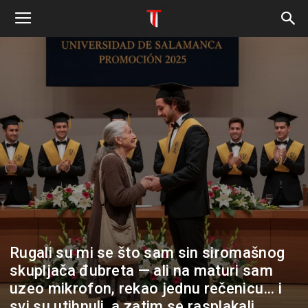
Rugali su mi se što sam sin siromašnog
skupljača đubreta — ali na maturi sam
uzeo mikrofon, rekao jednu rečenicu… i
svi su utihnuli, a zatim se rasplakali…