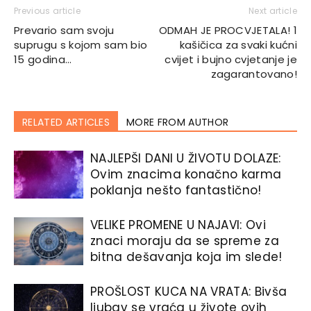
Previous article
Next article
Prevario sam svoju
ODMAH JE PROCVJETALA! 1
suprugu s kojom sam bio
kašičica za svaki kućni
15 godina…
cvijet i bujno cvjetanje je
zagarantovano!
RELATED ARTICLES
MORE FROM AUTHOR
NAJLEPŠI DANI U ŽIVOTU DOLAZE:
Ovim znacima konačno karma
poklanja nešto fantastično!
VELIKE PROMENE U NAJAVI: Ovi
znaci moraju da se spreme za
bitna dešavanja koja im slede!
PROŠLOST KUCA NA VRATA: Bivša
ljubav se vraća u živote ovih