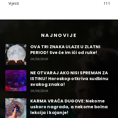
Vijesti
111
NAJNOVIJE
OVA TRI ZNAKA ULAZE U ZLATNI
PERIOD! Sve će im ići od ruke!
06/08/2026
NE OTVARAJ AKO NISI SPREMAN ZA
ISTINU! Horoskop otkriva sudbinu
svakog znaka!
06/08/2026
KARMA VRAĆA DUGOVE: Nekome
uskoro nagrada, a nekome bolna
lekcija i kajanje!