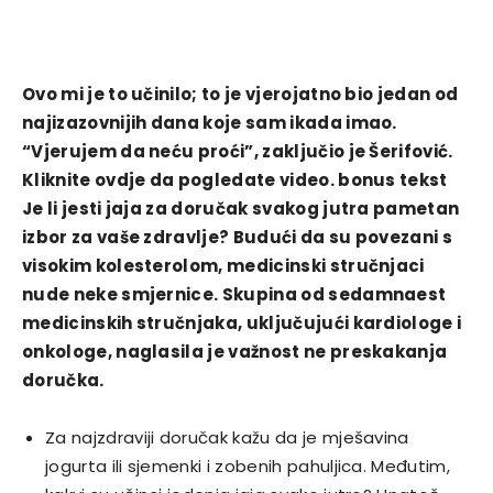
Ovo mi je to učinilo; to je vjerojatno bio jedan od
najizazovnijih dana koje sam ikada imao.
“Vjerujem da neću proći”, zaključio je Šerifović.
Kliknite ovdje da pogledate video. bonus tekst
Je li jesti jaja za doručak svakog jutra pametan
izbor za vaše zdravlje? Budući da su povezani s
visokim kolesterolom, medicinski stručnjaci
nude neke smjernice. Skupina od sedamnaest
medicinskih stručnjaka, uključujući kardiologe i
onkologe, naglasila je važnost ne preskakanja
doručka.
Za najzdraviji doručak kažu da je mješavina
jogurta ili sjemenki i zobenih pahuljica. Međutim,