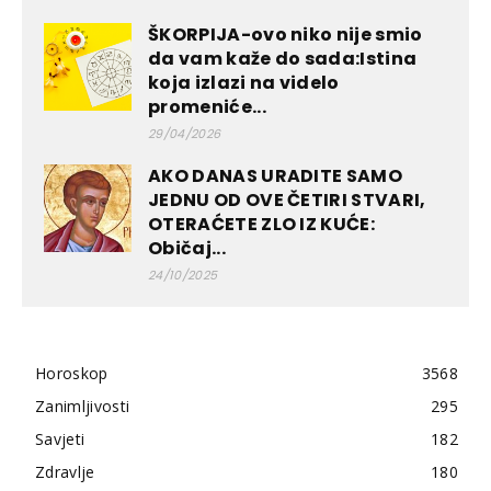
ŠKORPIJA-ovo niko nije smio
da vam kaže do sada:Istina
koja izlazi na videlo
promeniće...
29/04/2026
AKO DANAS URADITE SAMO
JEDNU OD OVE ČETIRI STVARI,
OTERAĆETE ZLO IZ KUĆE:
Običaj...
24/10/2025
Horoskop
3568
Zanimljivosti
295
Savjeti
182
Zdravlje
180