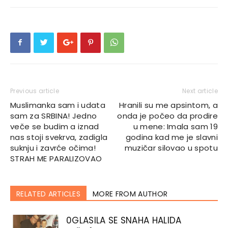
Previous article
Next article
Muslimanka sam i udata
Hranili su me apsintom, a
sam za SRBINA! Jedno
onda je počeo da prodire
veče se budim a iznad
u mene: Imala sam 19
nas stoji svekrva, zadigla
godina kad me je slavni
suknju i zavrće očima!
muzičar silovao u spotu
STRAH ME PARALIZOVAO
RELATED ARTICLES
MORE FROM AUTHOR
0GLASlLA SE SNAHA HALlDA