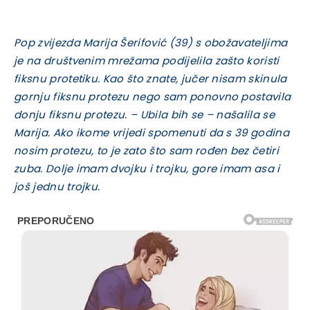
Pop zvijezda Marija Šerifović (39) s obožavateljima
je na društvenim mrežama podijelila zašto koristi
fiksnu protetiku. Kao što znate, jučer nisam skinula
gornju fiksnu protezu nego sam ponovno postavila
donju fiksnu protezu. – Ubila bih se – našalila se
Marija. Ako ikome vrijedi spomenuti da s 39 godina
nosim protezu, to je zato što sam rođen bez četiri
zuba. Dolje imam dvojku i trojku, gore imam asa i
još jednu trojku.