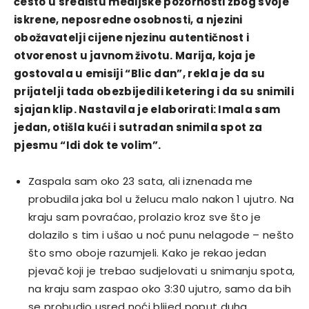
često u središtu medijske pozornosti zbog svoje
iskrene, neposredne osobnosti, a njezini
obožavatelji cijene njezinu autentičnost i
otvorenost u javnom životu. Marija, koja je
gostovala u emisiji “Blic dan”, rekla je da su
prijatelji tada obezbijedili ketering i da su snimili
sjajan klip. Nastavila je elaborirati: Imala sam
jedan, otišla kući i sutradan snimila spot za
pjesmu “Idi dok te volim”.
Zaspala sam oko 23 sata, ali iznenada me
probudila jaka bol u želucu malo nakon 1 ujutro. Na
kraju sam povraćao, prolazio kroz sve što je
dolazilo s tim i ušao u noć punu nelagode – nešto
što smo oboje razumjeli. Kako je rekao jedan
pjevač koji je trebao sudjelovati u snimanju spota,
na kraju sam zaspao oko 3:30 ujutro, samo da bih
se probudio usred noći blijed poput duha.