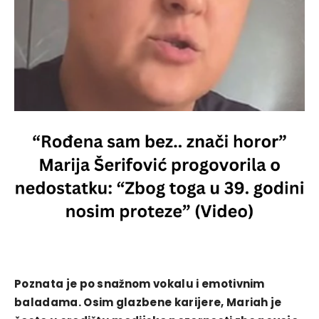
Poznata je po snažnom vokalu i emotivnim
baladama. Osim glazbene karijere, Mariah je