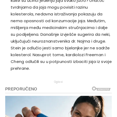
kakvi su učinci jedenja jaja svako jutro? Unatoč
tvrdnjama da jaja mogu povisiti razinu
kolesterola, nedavna istraživanja pokazuju da
nema opasnosti od konzumacije jaja. Međutim,
mišljenja među medicinskim stručnjacima i dalje
su podijeljena. Današnje izvješće sugerira da neki,
uključujući neuroznanstvenika dr. Najma i druge.
Stein je odlučio jesti samo bjelanjke jer ne sadrže
kolesterol. Nasuprot tome, kardiolozi Freeman i
Cheng odlučili su u potpunosti izbaciti jaja iz svoje
prehrane.
Oglasi