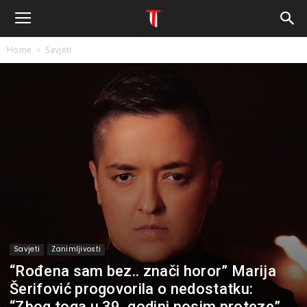
Home
Savjeti
Savjeti
Zanimljivosti
“Rođena sam bez.. znači horor” Marija
Šerifović progovorila o nedostatku:
“Zbog toga u 39. godini nosim proteze”