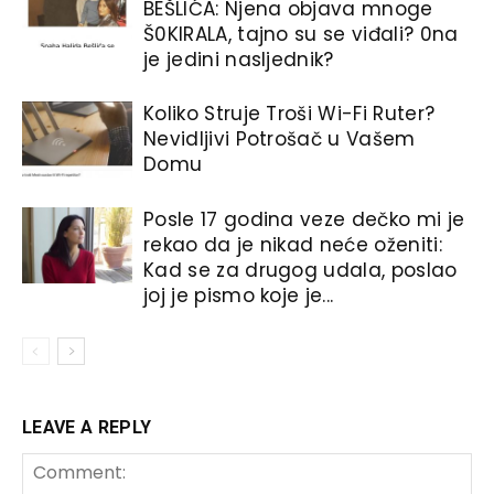
BEŠLlĆA: Njena objava mnoge
Š0KIRALA, tajno su se viđali? 0na
je jedini nasljednik?
Koliko Struje Troši Wi-Fi Ruter?
Nevidljivi Potrošač u Vašem
Domu
Posle 17 godina veze dečko mi je
rekao da je nikad neće oženiti:
Kad se za drugog udala, poslao
joj je pismo koje je...
LEAVE A REPLY