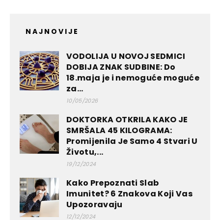
NAJNOVIJE
VODOLIJA U NOVOJ SEDMICI
DOBIJA ZNAK SUDBINE: Do
18.maja je i nemoguće moguće
za...
10/05/2026
DOKTORKA OTKRILA KAKO JE
SMRŠALA 45 KILOGRAMA:
Promijenila Je Samo 4 Stvari U
Životu,...
19/12/2024
Kako Prepoznati Slab
Imunitet? 6 Znakova Koji Vas
Upozoravaju
12/12/2024