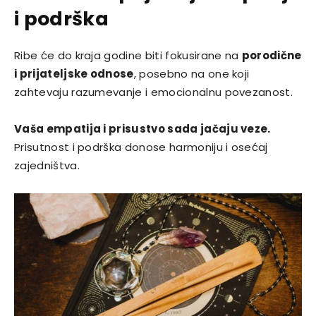
i podrška
Ribe će do kraja godine biti fokusirane na
porodične
i prijateljske odnose
, posebno na one koji
zahtevaju razumevanje i emocionalnu povezanost.
Vaša empatija i prisustvo sada jačaju veze.
Prisutnost i podrška donose harmoniju i osećaj
zajedništva.