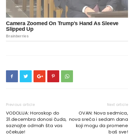
Previous article
Next article
VODOLIJA: Horoskop do
OVAN: Nova sedmica,
31.decembra donosi čuda,
nova sreća i sedam dana
saznajte odmah šta vas
koji mogu da promene
očekuje!
baš sve!