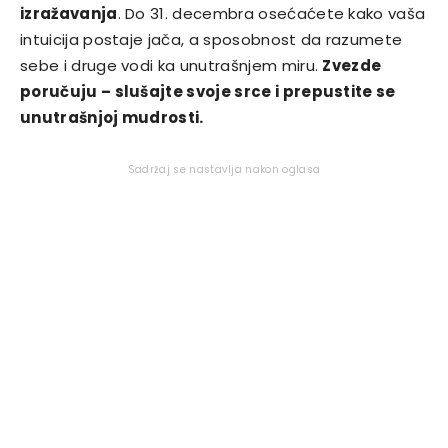
izražavanja
. Do 31. decembra osećaćete kako vaša
intuicija postaje jača, a sposobnost da razumete
sebe i druge vodi ka unutrašnjem miru.
Zvezde
poručuju – slušajte svoje srce i prepustite se
unutrašnjoj mudrosti.
Sadržaj se nastavlja nakon oglasa