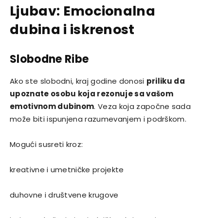
Ljubav: Emocionalna
dubina i iskrenost
Slobodne Ribe
Ako ste slobodni, kraj godine donosi
priliku da
upoznate osobu koja rezonuje sa vašom
emotivnom dubinom
. Veza koja započne sada
može biti ispunjena razumevanjem i podrškom.
Mogući susreti kroz:
kreativne i umetničke projekte
duhovne i društvene krugove