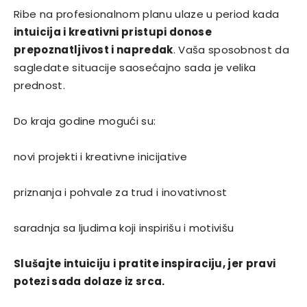
Ribe na profesionalnom planu ulaze u period kada
intuicija i kreativni pristupi donose
prepoznatljivost i napredak
. Vaša sposobnost da
sagledate situacije saosećajno sada je velika
prednost.
Do kraja godine mogući su:
novi projekti i kreativne inicijative
priznanja i pohvale za trud i inovativnost
saradnja sa ljudima koji inspirišu i motivišu
Slušajte intuiciju i pratite inspiraciju, jer pravi
potezi sada dolaze iz srca.