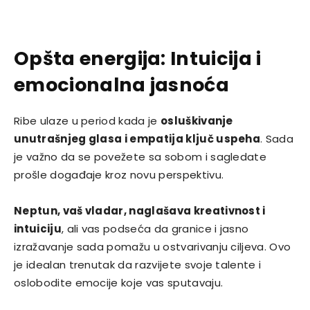
Opšta energija: Intuicija i
emocionalna jasnoća
Ribe ulaze u period kada je
osluškivanje
unutrašnjeg glasa i empatija ključ uspeha
. Sada
je važno da se povežete sa sobom i sagledate
prošle događaje kroz novu perspektivu.
Neptun, vaš vladar, naglašava kreativnost i
intuiciju
, ali vas podseća da granice i jasno
izražavanje sada pomažu u ostvarivanju ciljeva. Ovo
je idealan trenutak da razvijete svoje talente i
oslobodite emocije koje vas sputavaju.