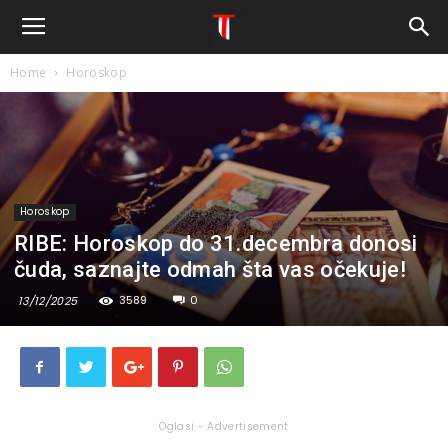
Home
Horoskop
Horoskop
RIBE: Horoskop do 31.decembra donosi
čuda, saznajte odmah šta vas očekuje!
3589
0
13/12/2025
Oglasi - Advertisement