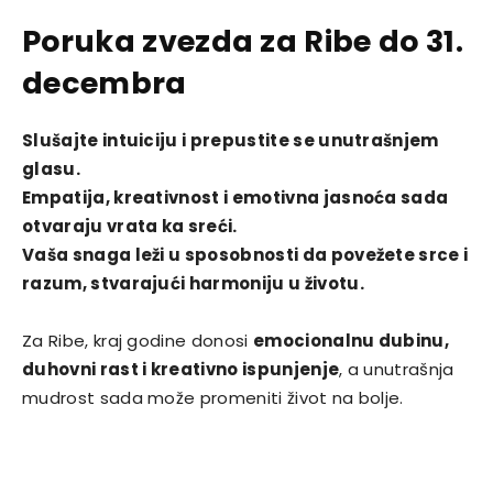
Poruka zvezda za Ribe do 31.
decembra
Slušajte intuiciju i prepustite se unutrašnjem
glasu.
Empatija, kreativnost i emotivna jasnoća sada
otvaraju vrata ka sreći.
Vaša snaga leži u sposobnosti da povežete srce i
razum, stvarajući harmoniju u životu.
Za Ribe, kraj godine donosi
emocionalnu dubinu,
duhovni rast i kreativno ispunjenje
, a unutrašnja
mudrost sada može promeniti život na bolje.