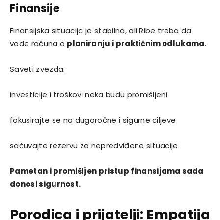
Finansije
Finansijska situacija je stabilna, ali Ribe treba da
vode računa o
planiranju i praktičnim odlukama
.
Saveti zvezda:
investicije i troškovi neka budu promišljeni
fokusirajte se na dugoročne i sigurne ciljeve
sačuvajte rezervu za nepredviđene situacije
Pametan i promišljen pristup finansijama sada
donosi sigurnost.
Porodica i prijatelji: Empatija