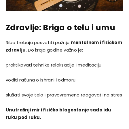
Zdravlje: Briga o telu i umu
Ribe trebaju posvetiti pažnju
mentalnom i fizičkom
zdravlju
. Do kraja godine važno je:
praktikovati tehnike relaksacije i meditaciju
voditi računa o ishrani i odmoru
slušati svoje telo i pravovremeno reagovati na stres
Unutrašnji mir i fizičko blagostanje sada idu
ruku pod ruku.