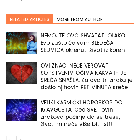
RELATED ARTICLES
MORE FROM AUTHOR
NEMOJTE OVO SHVATATI OLAKO:
Evo zašto će vam SLEDEĆA
SEDMICA okrenuti život iz koren!
OVI ZNACI NEĆE VEROVATI
SOPSTVENIM OČIMA KAKVA IH JE
SREĆA SNAŠLA: Za ova tri znaka je
došlo njihovih PET MINUTA sreće!
VELIKI KARMIČKI HOROSKOP DO
15.AVGUSTA: Ceo SVET ovih
znakova počinje da se trese,
život im neće više biti isti!