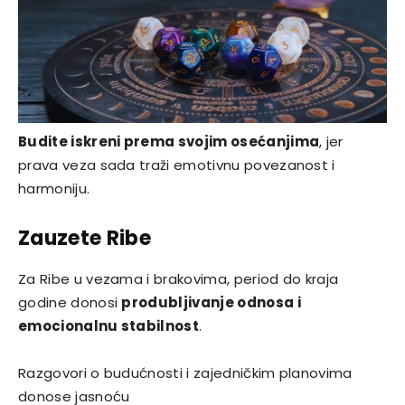
Budite iskreni prema svojim osećanjima
, jer
prava veza sada traži emotivnu povezanost i
harmoniju.
Zauzete Ribe
Za Ribe u vezama i brakovima, period do kraja
godine donosi
produbljivanje odnosa i
emocionalnu stabilnost
.
Razgovori o budućnosti i zajedničkim planovima
donose jasnoću