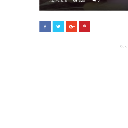
320
0
23/01/2026
Ogla