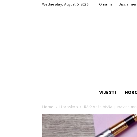
Wednesday, August 5, 2026
O nama
Disclaimer
VIJESTI
HOR
Home
Horoskop
RAK: Vaša bivša ljubav ne mož