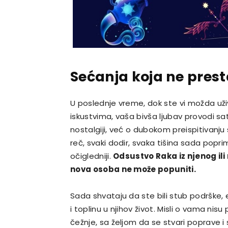
Sećanja koja ne prest
U poslednje vreme, dok ste vi možda uži
iskustvima, vaša bivša ljubav provodi sat
nostalgiji, već o dubokom preispitivanju
reč, svaki dodir, svaka tišina sada popr
očigledniji.
Odsustvo Raka iz njenog ili
nova osoba ne može popuniti.
Sada shvataju da ste bili stub podrške, 
i toplinu u njihov život. Misli o vama 
čežnje, sa željom da se stvari poprave i