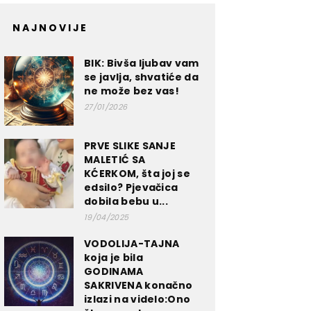
NAJNOVIJE
BIK: Bivša ljubav vam
se javlja, shvatiće da
ne može bez vas!
27/01/2026
PRVE SLIKE SANJE
MALETIĆ SA
KĆERKOM, šta joj se
edsilo? Pjevačica
dobila bebu u...
19/04/2025
VODOLIJA-TAJNA
koja je bila
GODINAMA
SAKRIVENA konačno
izlazi na videlo:Ono