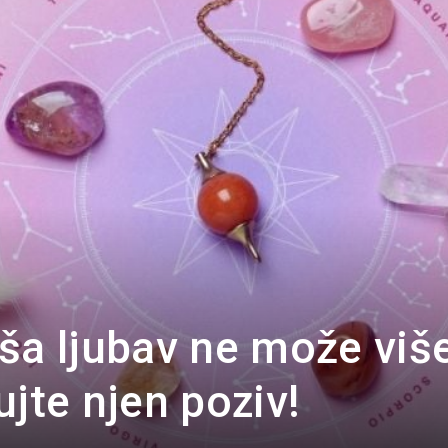
Portal
ša ljubav ne može viš
ujte njen poziv!