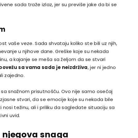
ivene sada traže izlaz, jer su previše jake da bi se
om
t vaše veze. Sada shvataju koliko ste bili uz njih,
zumevanje u njihove dane. Greške koje su nekada
nu, a kajanje se meša sa željom da se stvari
povežu sa vama sada je neizdrživa
, jer ni jedno
li zajedno.
ti sa snažnom prisutnošću. Ovo nije samo osećaj
zjasne stvari, da se emocije koje su nekada bile
nosi težinu, ali i priliku da sagledate situaciju sa
vni uvid.
i njegova snaga