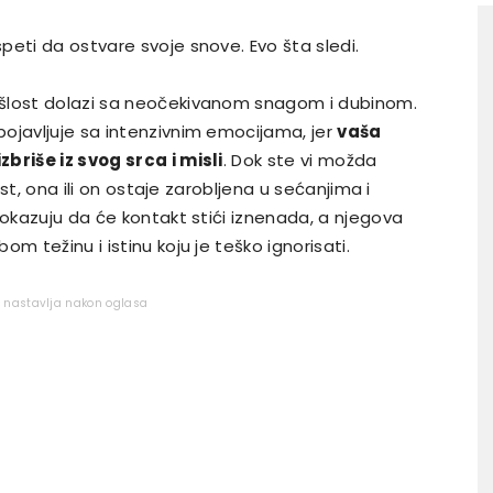
peti da ostvare svoje snove. Evo šta sledi.
ošlost dolazi sa neočekivanom snagom i dubinom.
ojavljuje sa intenzivnim emocijama, jer
vaša
briše iz svog srca i misli
. Dok ste vi možda
ost, ona ili on ostaje zarobljena u sećanjima i
pokazuju da će kontakt stići iznenada, a njegova
m težinu i istinu koju je teško ignorisati.
e nastavlja nakon oglasa