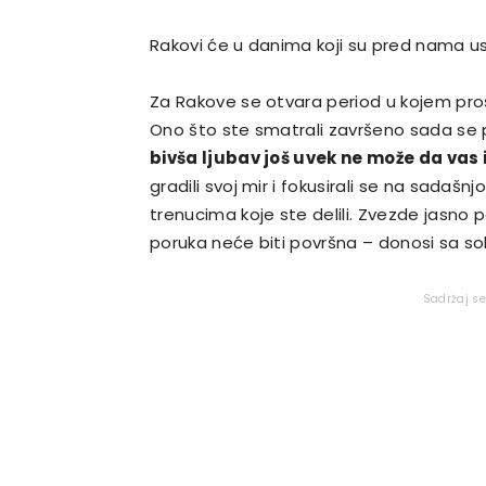
Rakovi će u danima koji su pred nama us
Za Rakove se otvara period u kojem pr
Ono što ste smatrali završeno sada se p
bivša ljubav još uvek ne može da vas iz
gradili svoj mir i fokusirali se na sadašnj
trenucima koje ste delili. Zvezde jasno 
poruka neće biti površna – donosi sa sobo
Sadržaj s