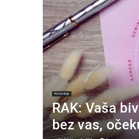
Horoskop
RAK: Vaša biv
bez vas, oček