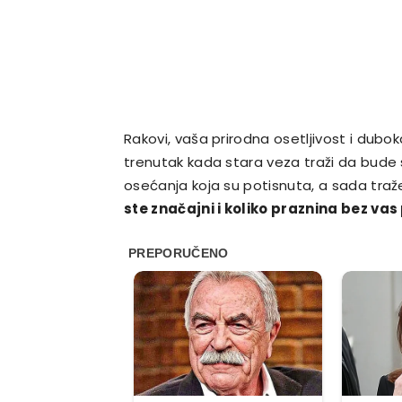
Rakovi, vaša prirodna osetljivost i dubo
trenutak kada stara veza traži da bude 
osećanja koja su potisnuta, a sada traže
ste značajni i koliko praznina bez vas