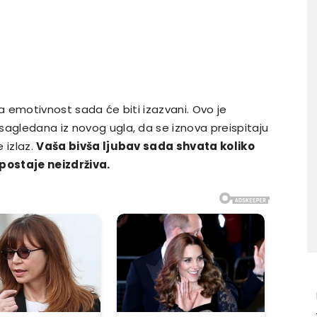
ka emotivnost sada će biti izazvani. Ovo je
sagledana iz novog ugla, da se iznova preispitaju
 izlaz.
Vaša bivša ljubav sada shvata koliko
 postaje neizdrživa.