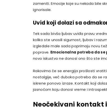
zameniti. Emocije koje su nekada bile skr
ignorisale.
Uvid koji dolazi sa odmak
Tek sada bivša ljubav uviđa pravu vrednos
koliko ste unosili sigurnost, ljubav i ra
izgledale male sada poprimaju novu teži
poprave.
Emocionalna potreba da se 
novo iskustvo ne donosi ono što ste ima
Rakovima će se energija prošlosti vrati
nostalgije, već duboka potreba da se ra
iskrene ponovo izraze. Kontakt koji dolazi 
jasnoćom koju donosi vreme i introspekti
Neočekivani kontakt 