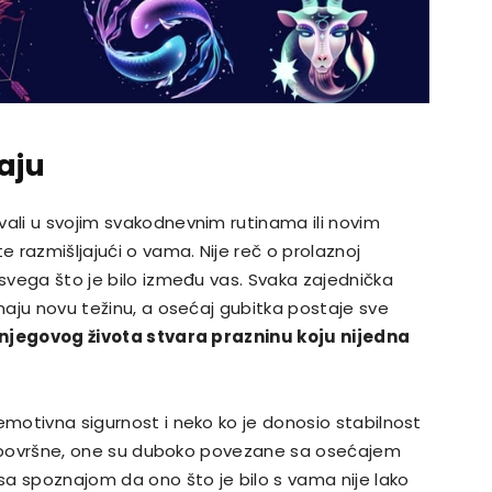
aju
vali u svojim svakodnevnim rutinama ili novim
e razmišljajući o vama. Nije reč o prolaznoj
 svega što je bilo između vas. Svaka zajednička
imaju novu težinu, a osećaj gubitka postaje sve
 njegovog života stvara prazninu koju nijedna
emotivna sigurnost i neko ko je donosio stabilnost
nisu površne, one su duboko povezane sa osećajem
 sa spoznajom da ono što je bilo s vama nije lako