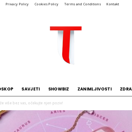
Privacy Policy
Cookies Policy
Terms and Conditions
Kontakt
OSKOP
SAVJETI
SHOWBIZ
ZANIMLJIVOSTI
ZDRA
Telegraf
e više bez vas, očekujte njen poziv!