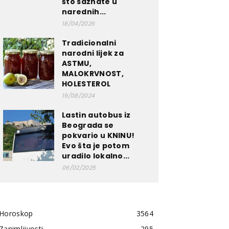
što saznate u
narednih...
18/04/2026
Tradicionalni
narodni lijek za
ASTMU,
MALOKRVNOST,
HOLESTEROL
19/08/2024
Lastin autobus iz
Beograda se
pokvario u KNINU!
Evo šta je potom
uradilo lokalno...
06/02/2025
Horoskop
3564
Zanimljivosti
295